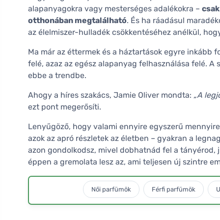
alapanyagokra vagy mesterséges adalékokra –
csak
otthonában megtalálható
. És ha ráadásul maradéko
az élelmiszer-hulladék csökkentéséhez anélkül, hog
Ma már az éttermek és a háztartások egyre inkább fo
felé, azaz az egész alapanyag felhasználása felé. A s
ebbe a trendbe.
Ahogy a híres szakács, Jamie Oliver mondta:
„A legj
ezt pont megerősíti.
Lenyűgöző, hogy valami ennyire egyszerű mennyire 
azok az apró részletek az életben – gyakran a legna
azon gondolkodsz, mivel dobhatnád fel a tányérod, 
éppen a gremolata lesz az, ami teljesen új szintre e
Női parfümök
Férfi parfümök
U