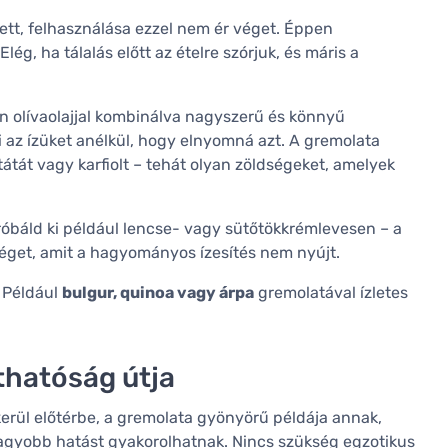
ett, felhasználása ezzel nem ér véget. Éppen
 Elég, ha tálalás előtt az ételre szórjuk, és máris a
en olívaolajjal kombinálva nagyszerű és könnyű
meli az ízüket anélkül, hogy elnyomná azt. A gremolata
atátát vagy karfiolt – tehát olyan zöldségeket, amelyek
róbáld ki például lencse- vagy sütőtökkrémlevesen – a
éget, amit a hagyományos ízesítés nem nyújt.
. Például
bulgur, quinoa vagy árpa
gremolatával ízletes
thatóság útja
erül előtérbe, a gremolata gyönyörű példája annak,
agyobb hatást gyakorolhatnak. Nincs szükség egzotikus