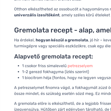
Otthon elkészítheted az ossobucót a hagyományos re
univerzális ízesítőként
, amely széles körű ételeket 
Gremolata recept - alap, amel
Ha érdekel,
hogyan készül a gremolata
, jó hír – k
turmixgépre vagy speciális eszközökre, csak egy éle
Alapvető gremolata recept:
1 csokor friss simalevelű
petrezselyem
1–2 gerezd fokhagyma (ízlés szerint)
1 biocitrom héja (fontos, hogy ne legyen vegysze
A petrezselymet finomra vágd, a fokhagymát zúzd ös
össze mindet, és szükség esetén sózd meg. Ez mind
A gremolata előre is elkészíthető, de a legjobb fris
ízegyensúlya. Hűtőben zárt edényben tárolható, de l