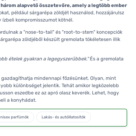
 három alapvető összetevőre, amely a legtöbb ember
kat, például sárgarépa zöldjét használod, hozzájárulsz
y ízbeli kompromisszumot kötnél.
rdulnak a "nose-to-tail" és "root-to-stem" koncepciók
árgarépa zöldjéből készült gremolata tökéletesen illik
obb ételek gyakran a legegyszerűbbek."
És a gremolata
gazdagíthatja mindennapi főzésünket. Olyan, mint
gyobb különbséget jelentik. Tehát amikor legközelebb
jusson eszedbe ez az apró olasz keverék. Lehet, hogy
meli a konyhádat.
nisex parfümök
Lakás- és autóillatosítók