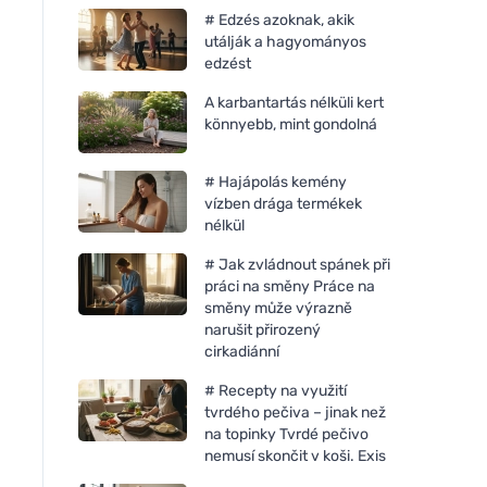
# Edzés azoknak, akik
utálják a hagyományos
edzést
A karbantartás nélküli kert
könnyebb, mint gondolná
# Hajápolás kemény
vízben drága termékek
nélkül
# Jak zvládnout spánek při
práci na směny Práce na
směny může výrazně
narušit přirozený
cirkadiánní
# Recepty na využití
tvrdého pečiva – jinak než
na topinky Tvrdé pečivo
nemusí skončit v koši. Exis