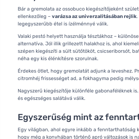
Bár a gremolata az ossobuco kiegészítőjeként szület
ellenkezőleg –
varázsa az univerzalitásában rejlik
.
legegyszerűbb étel is ízélménnyé válik.
Valaki pestó helyett használja tésztákhoz – különös
alternatíva. Jól illik grillezett halakhoz is, ahol kie
szépen kiegészíti a sült sütőtököt, csicseriborsót, b
néha egy kis élénkítésre szorulnak.
Érdekes ötlet, hogy gremolatát adjunk a leveshez. P
citromhéj frissességet ad, a fokhagyma pedig mélys
Nagyszerű kiegészítője különféle gabonaféléknek is
és egészséges salátává válik.
Egyszerűség mint az fenntar
Egy világban, ahol egyre inkább a fenntarthatóság k
hogy még a konyhában történő apró változások is n