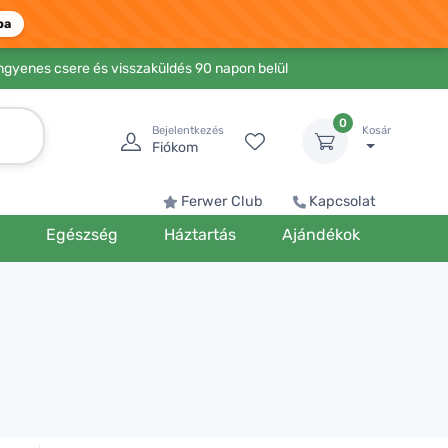
ba
Ingyenes csere és visszaküldés 90 napon belül
0
Bejelentkezés
Kosár
Fiókom
Ferwer Club
Kapcsolat
k
Egészség
Háztartás
Ajándékok