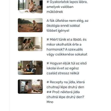
# Gyakorlatok lapos lábra,
amelyek valóban
működnek
A fák ültetése nem elég, az
ökológia ennél sokkal
többet igényel
# Miért tűnik el a libidó, és
mikor okolhatók érte a
hormonok? A szexuális
vágy csökkenése sokakat
# Hogyan éljük túl az első
iskolai évet az egész
család stressz nélkül
# Recepty na jídla, která
chutnají lépe druhý den
## Proč některá jídla
chutná lépe druhý den?
Mno