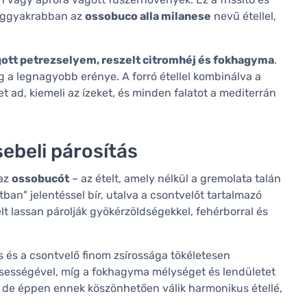
leggyakrabban az
ossobuco alla milanese
nevű étellel,
ott petrezselyem, reszelt citromhéj és fokhagyma
.
 a legnagyobb erénye. A forró étellel kombinálva a
 ad, kiemeli az ízeket, és minden falatot a mediterrán
ebeli párosítás
 az
ossobucót
– az ételt, amely nélkül a gremolata talán
ban" jelentéssel bír, utalva a csontvelőt tartalmazó
elt lassan párolják gyökérzöldségekkel, fehérborral és
 és a csontvelő finom zsírossága tökéletesen
ssességével, míg a fokhagyma mélységet és lendületet
 de éppen ennek köszönhetően válik harmonikus étellé,