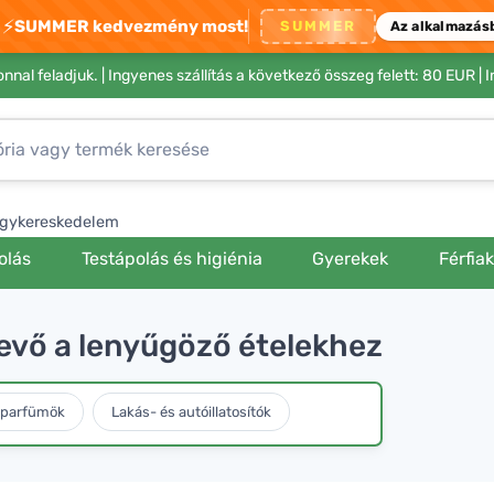
⚡
SUMMER kedvezmény most!
SUMMER
Az alkalmazás
nnal feladjuk. |
Ingyenes szállítás a következő összeg felett: 80 EUR
| 
gykereskedelem
olás
Testápolás és higiénia
Gyerekek
Férfia
evő a lenyűgöző ételekhez
 parfümök
Lakás- és autóillatosítók