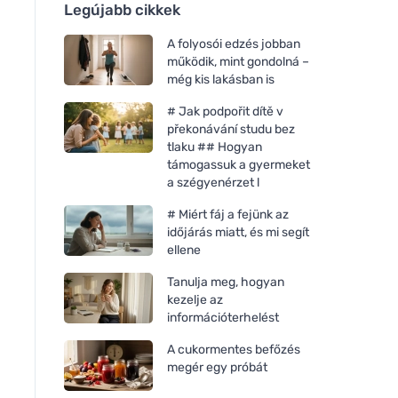
Legújabb cikkek
A folyosói edzés jobban
működik, mint gondolná –
még kis lakásban is
# Jak podpořit dítě v
překonávání studu bez
tlaku ## Hogyan
támogassuk a gyermeket
a szégyenérzet l
# Miért fáj a fejünk az
időjárás miatt, és mi segít
ellene
Tanulja meg, hogyan
kezelje az
információterhelést
A cukormentes befőzés
megér egy próbát