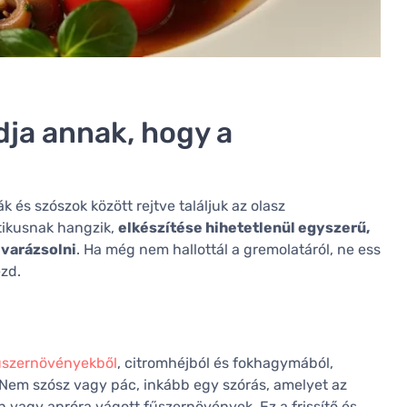
ja annak, hogy a
s szószok között rejtve találjuk az olasz
tikusnak hangzik,
elkészítése hihetetlenül egyszerű,
 varázsolni
. Ha még nem hallottál a gremolatáról, ne ess
zd.
űszernövényekből
, citromhéjból és fokhagymából,
 Nem szósz vagy pác, inkább egy szórás, amelyet az
 vagy apróra vágott fűszernövények. Ez a frissítő és