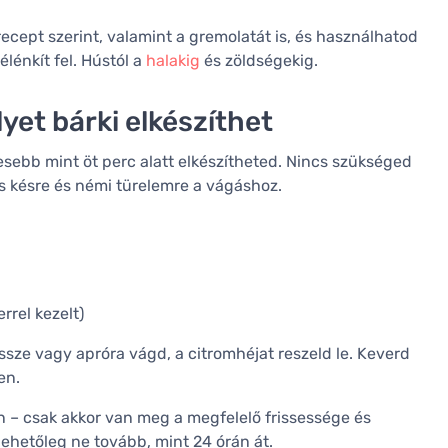
cept szerint, valamint a gremolatát is, és használhatod
élénkít fel. Hústól a
halakig
és zöldségekig.
yet bárki elkészíthet
evesebb mint öt perc alatt elkészítheted. Nincs szükséged
s késre és némi türelemre a vágáshoz.
rrel kezelt)
sze vagy apróra vágd, a citromhéjat reszeld le. Keverd
en.
sen – csak akkor van meg a megfelelő frissessége és
ehetőleg ne tovább, mint 24 órán át.