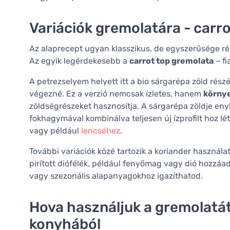
Variációk gremolatára - carr
Az alaprecept ugyan klasszikus, de egyszerűsége rév
Az egyik legérdekesebb a
carrot top gremolata
– fi
A petrezselyem helyett itt a bio sárgarépa zöld ré
végezné. Ez a verzió nemcsak ízletes, hanem
körny
zöldségrészeket hasznosítja. A sárgarépa zöldje en
fokhagymával kombinálva teljesen új ízprofilt hoz lét
vagy például
lencséhez
.
További variációk közé tartozik a koriander használa
pirított diófélék, például fenyőmag vagy dió hozzáa
vagy szezonális alapanyagokhoz igazíthatod.
Hova használjuk a gremolatát
konyhából