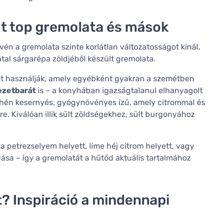
ot top gremolata és mások
én a gremolata szinte korlátlan változatosságot kínál.
atal sárgarépa zöldjéből készült gremolata.
szét használják, amely egyébként gyakran a szemétben
ezetbarát
is – a konyhában igazságtalanul elhanyagolt
yhén kesernyés, gyógynövényes ízű, amely citrommal és
re. Kiválóan illik sült zöldségekhez, sült burgonyához
ta petrezselyem helyett, lime héj citrom helyett, vagy
dása – így a gremolatát a hűtőd aktuális tartalmához
? Inspiráció a mindennapi