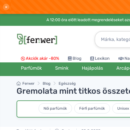
×
A 12:00 óra előtt leadott megrendeléseket azo
Akciók akár -80%
Blog
Lexikon
Na
Parfümök
Smink
Hajápolás
Arcáp
Ferwer
Blog
Egészség
Gremolata mint titkos összet
Női parfümök
Férfi parfümök
Unisex