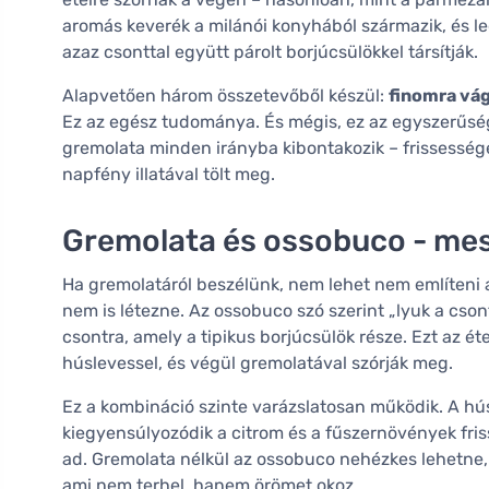
aromás keverék a milánói konyhából származik, és 
azaz csonttal együtt párolt borjúcsülökkel társítják.
Alapvetően három összetevőből készül:
finomra vág
Ez az egész tudománya. És mégis, ez az egyszerűség
gremolata minden irányba kibontakozik – frissességet
napfény illatával tölt meg.
Gremolata és ossobuco - mes
Ha gremolatáról beszélünk, nem lehet nem említeni
nem is létezne. Az ossobuco szó szerint „lyuk a csont
csontra, amely a tipikus borjúcsülök része. Ezt az ét
húslevessel, és végül gremolatával szórják meg.
Ez a kombináció szinte varázslatosan működik. A hús
kiegyensúlyozódik a citrom és a fűszernövények fri
ad. Gremolata nélkül az ossobuco nehézkes lehetne,
ami nem terhel, hanem örömet okoz.