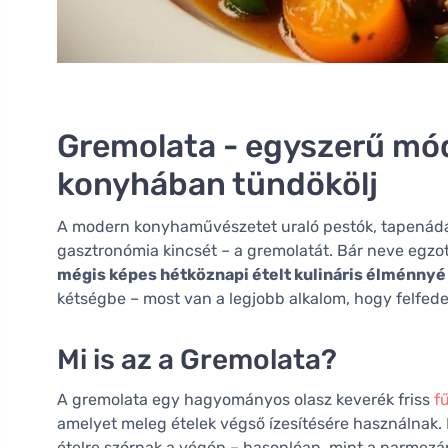
Gremolata - egyszerű mód
konyhában tündökölj
A modern konyhaművészetet uraló pestók, tapenádák é
gasztronómia kincsét – a gremolatát. Bár neve egzo
mégis képes hétköznapi ételt kulináris élménnyé
kétségbe – most van a legjobb alkalom, hogy felfede
Mi is az a Gremolata?
A gremolata egy hagyományos olasz keverék friss
f
amelyet meleg ételek végső ízesítésére használnak.
ételre szórnak a végén – hasonlóan, mint a parmezán