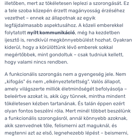
illetőben, mert az tökéletesen leplezi a szorongását. Ez
a tele szoba közepén érzett magányosság érzéséhez
vezethet – ennek az állapotnak az egyik
legfájdalmasabb aspektusához. A közeli emberekkel
folytatott
nyílt kommunikáció
, még ha kezdetben
ijesztő is, rendkívül megkönnyebbülést hozhat. Gyakran
kiderül, hogy a körülöttünk lévő emberek sokkal
megértőbbek, mint gondoltuk – csak tudniuk kellett,
hogy valami nincs rendben.
A funkcionális szorongás nem a gyengeség jele. Nem
„kifogás" és nem „elkényeztetettség". Valós állapot,
amely világszerte milliók életminőségét befolyásolja –
beleértve azokat is, akik úgy tűnnek, mintha mindent
tökéletesen kézben tartanának. És talán éppen ezért
olyan fontos beszélni róla. Mert minél többet beszélünk
a funkcionális szorongásról, annál könnyebb azoknak,
akik szenvednek tőle, felismerni azt maguknál, és
megtenni azt az első, legnehezebb lépést – beismerni,