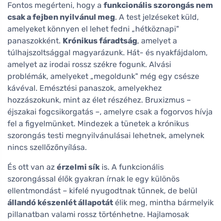
Fontos megérteni, hogy a
funkcionális szorongás nem
csak a fejben nyilvánul meg
. A test jelzéseket küld,
amelyeket könnyen el lehet fedni „hétköznapi"
panaszokként.
Krónikus fáradtság
, amelyet a
túlhajszoltsággal magyarázunk. Hát- és nyakfájdalom,
amelyet az irodai rossz székre fogunk. Alvási
problémák, amelyeket „megoldunk" még egy csésze
kávéval. Emésztési panaszok, amelyekhez
hozzászokunk, mint az élet részéhez. Bruxizmus –
éjszakai fogcsikorgatás –, amelyre csak a fogorvos hívja
fel a figyelmünket. Mindezek a tünetek a krónikus
szorongás testi megnyilvánulásai lehetnek, amelynek
nincs szellőzőnyílása.
És ott van az
érzelmi sík
is. A funkcionális
szorongással élők gyakran írnak le egy különös
ellentmondást – kifelé nyugodtnak tűnnek, de belül
állandó készenlét állapotát
élik meg, mintha bármelyik
pillanatban valami rossz történhetne. Hajlamosak