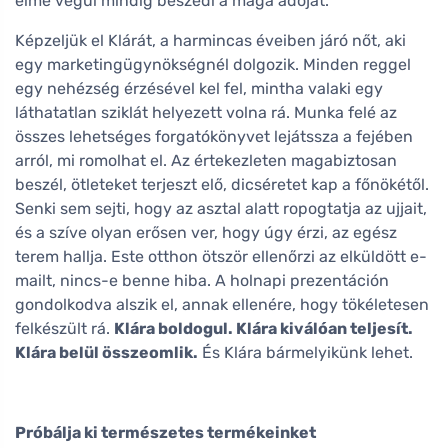
elme végül mindig beszedi a maga adóját.
Képzeljük el Klárát, a harmincas éveiben járó nőt, aki
egy marketingügynökségnél dolgozik. Minden reggel
egy nehézség érzésével kel fel, mintha valaki egy
láthatatlan sziklát helyezett volna rá. Munka felé az
összes lehetséges forgatókönyvet lejátssza a fejében
arról, mi romolhat el. Az értekezleten magabiztosan
beszél, ötleteket terjeszt elő, dicséretet kap a főnökétől.
Senki sem sejti, hogy az asztal alatt ropogtatja az ujjait,
és a szíve olyan erősen ver, hogy úgy érzi, az egész
terem hallja. Este otthon ötször ellenőrzi az elküldött e-
mailt, nincs-e benne hiba. A holnapi prezentáción
gondolkodva alszik el, annak ellenére, hogy tökéletesen
felkészült rá.
Klára boldogul. Klára kiválóan teljesít.
Klára belül összeomlik.
És Klára bármelyikünk lehet.
Próbálja ki természetes termékeinket