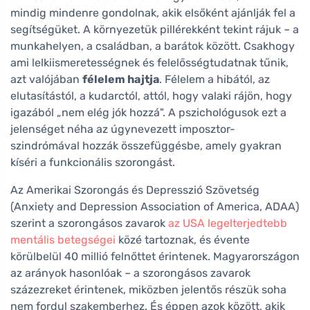
mindig mindenre gondolnak, akik elsőként ajánlják fel a
segítségüket. A környezetük pillérekként tekint rájuk – a
munkahelyen, a családban, a barátok között. Csakhogy
ami lelkiismeretességnek és felelősségtudatnak tűnik,
azt valójában
félelem hajtja
. Félelem a hibától, az
elutasítástól, a kudarctól, attól, hogy valaki rájön, hogy
igazából „nem elég jók hozzá". A pszichológusok ezt a
jelenséget néha az úgynevezett imposztor-
szindrómával hozzák összefüggésbe, amely gyakran
kíséri a funkcionális szorongást.
Az Amerikai Szorongás és Depresszió Szövetség
(Anxiety and Depression Association of America, ADAA)
szerint a szorongásos zavarok
az USA legelterjedtebb
mentális betegségei
közé tartoznak, és évente
körülbelül 40 millió felnőttet érintenek. Magyarországon
az arányok hasonlóak – a szorongásos zavarok
százezreket érintenek, miközben jelentős részük soha
nem fordul szakemberhez. És éppen azok között, akik