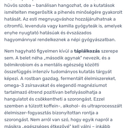
hűvös szoba – banálisan hangozhat, de a kutatások
ismételten megerősítik a pihenés minőségére gyakorolt
hatását. Az esti megnyugváshoz hozzájárulhatnak a
citromfű, levendula vagy kamilla gyógyteák is, amelyek
enyhe nyugtató hatásúak és évszázados
hagyománnyal rendelkeznek a népi gyógyászatban.
Nem hagyható figyelmen kívül a
táplálkozás
szerepe
sem. A belet néha „második agynak" nevezik, és a
bélmikrobiom és a mentális egészség közötti
összefüggés intenzív tudományos kutatás tárgyát
képezi. A rostban gazdag, fermentált élelmiszereket,
omega-3 zsírsavakat és elegendő magnéziumot
tartalmazó étrend pozitívan befolyásolhatja a
hangulatot és csökkentheti a szorongást. Ezzel
szemben a túlzott koffein-, alkohol- és ultraprocesszált
élelmiszer-fogyasztás bizonyítottan rontja a
szorongást. Nem arról van szó, hogy egyik napról a
másikra „egészséges étkezővé" kell válni – inkább