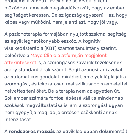
problémáik vannak." Ezek a belső érvek falként
működnek, amelyek megakadályozzák, hogy az ember
segítséget keressen. De az igazság egyszerű – az, hogy
képes vagy működni, nem jelenti azt, hogy jól vagy.
A pszichoterápia formájában nyújtott szakmai segítség
az egyik leghatékonyabb eszköz. A kognitív
viselkedésterápia (KBT) számos tanulmány szerint,
beleértve a
Mayo Clinic platformján megjelent
áttekintéseket
is, a szorongásos zavarok kezelésének
arany standardjának számít. Segít azonosítani azokat
az automatikus gondolati mintákat, amelyek táplálják a
szorongást, és fokozatosan realisztikusabb szemlélettel
helyettesíteni őket. De a terápia nem az egyetlen út.
Sok ember számára fontos lépéssé válik a mindennapi
szokások megváltoztatása is, ami a szorongást ugyan
nem gyógyítja meg, de jelentősen csökkenti annak
intenzitását.
A
rendszeres mozgás
az egyik legjobban dokumentált