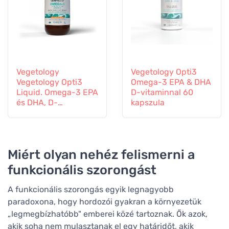
Vegetology
Vegetology Opti3
Vegetology Opti3
Omega-3 EPA & DHA
Liquid. Omega-3 EPA
D-vitaminnal 60
és DHA, D-
kapszula
vitaminnal, 150 ml
Miért olyan nehéz felismerni a
funkcionális szorongást
A funkcionális szorongás egyik legnagyobb
paradoxona, hogy hordozói gyakran a környezetük
„legmegbízhatóbb" emberei közé tartoznak. Ők azok,
akik soha nem mulasztanak el egy határidőt, akik