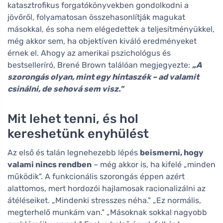
katasztrofikus forgatókönyvekben gondolkodni a
jövőről, folyamatosan összehasonlítják magukat
másokkal, és soha nem elégedettek a teljesítményükkel,
még akkor sem, ha objektíven kiváló eredményeket
érnek el. Ahogy az amerikai pszichológus és
bestselleríró, Brené Brown találóan megjegyezte:
„A
szorongás olyan, mint egy hintaszék – ad valamit
csinálni, de sehová sem visz."
Mit lehet tenni, és hol
kereshetünk enyhülést
Az első és talán legnehezebb lépés
beismerni, hogy
valami nincs rendben
– még akkor is, ha kifelé „minden
működik". A funkcionális szorongás éppen azért
alattomos, mert hordozói hajlamosak racionalizálni az
átéléseiket. „Mindenki stresszes néha." „Ez normális,
megterhelő munkám van." „Másoknak sokkal nagyobb