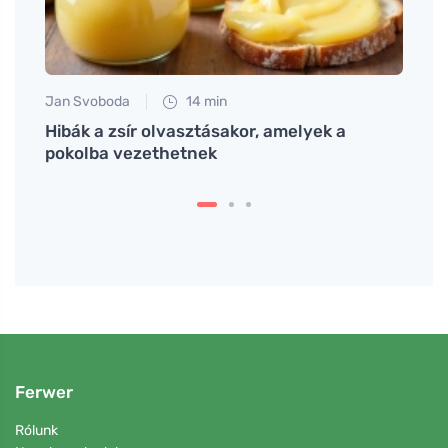
Jan Svoboda
14 min
Tomáš
Hibák a zsír olvasztásakor, amelyek a
Egy e
pokolba vezethetnek
elvar
Ferwer
Rólunk