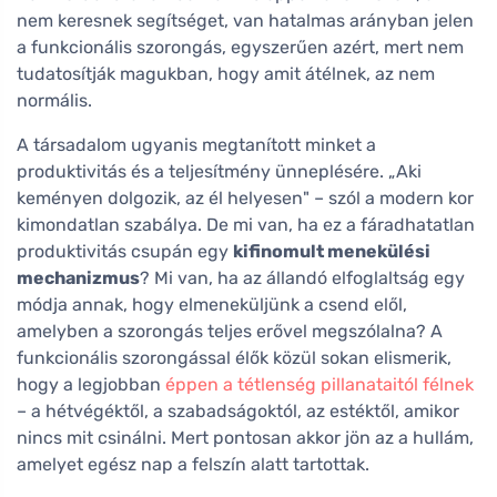
nem keresnek segítséget, van hatalmas arányban jelen
a funkcionális szorongás, egyszerűen azért, mert nem
tudatosítják magukban, hogy amit átélnek, az nem
normális.
A társadalom ugyanis megtanított minket a
produktivitás és a teljesítmény ünneplésére. „Aki
keményen dolgozik, az él helyesen" – szól a modern kor
kimondatlan szabálya. De mi van, ha ez a fáradhatatlan
produktivitás csupán egy
kifinomult menekülési
mechanizmus
? Mi van, ha az állandó elfoglaltság egy
módja annak, hogy elmeneküljünk a csend elől,
amelyben a szorongás teljes erővel megszólalna? A
funkcionális szorongással élők közül sokan elismerik,
hogy a legjobban
éppen a tétlenség pillanataitól félnek
– a hétvégéktől, a szabadságoktól, az estéktől, amikor
nincs mit csinálni. Mert pontosan akkor jön az a hullám,
amelyet egész nap a felszín alatt tartottak.