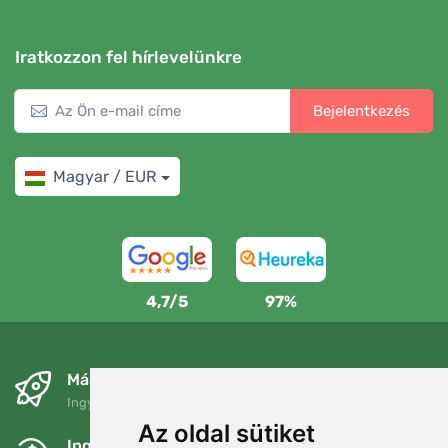
Iratkozzon fel hírlevelünkre
Bejelentkezés
Magyar / EUR
4,7/5
97%
Másnapra és ingyenesen
Ingyenes szállítás a következő összeg felett: 80 EUR
Az oldal sütiket
Ingyenes csere és visszaküldés