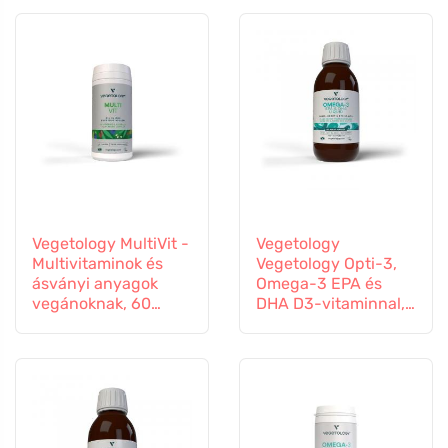
Vegetology MultiVit -
Vegetology
Multivitaminok és
Vegetology Opti-3,
ásványi anyagok
Omega-3 EPA és
vegánoknak, 60
DHA D3-vitaminnal,
tabletta
folyékony 150 ml,
ízesítetlen