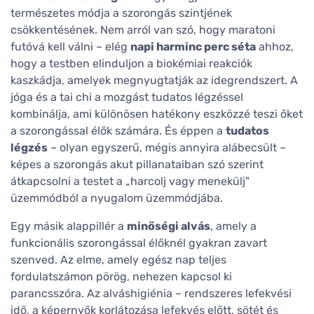
természetes módja a szorongás szintjének
csökkentésének. Nem arról van szó, hogy maratoni
futóvá kell válni – elég
napi harminc perc séta
ahhoz,
hogy a testben elinduljon a biokémiai reakciók
kaszkádja, amelyek megnyugtatják az idegrendszert. A
jóga és a tai chi a mozgást tudatos légzéssel
kombinálja, ami különösen hatékony eszközzé teszi őket
a szorongással élők számára. És éppen a
tudatos
légzés
– olyan egyszerű, mégis annyira alábecsült –
képes a szorongás akut pillanataiban szó szerint
átkapcsolni a testet a „harcolj vagy menekülj"
üzemmódból a nyugalom üzemmódjába.
Egy másik alappillér a
minőségi alvás
, amely a
funkcionális szorongással élőknél gyakran zavart
szenved. Az elme, amely egész nap teljes
fordulatszámon pörög, nehezen kapcsol ki
parancsszóra. Az alváshigiénia – rendszeres lefekvési
idő, a képernyők korlátozása lefekvés előtt, sötét és