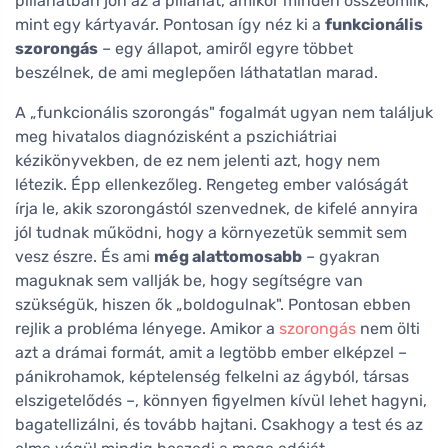
pillanatban jön az a pillanat, amikor minden összeomlik,
mint egy kártyavár. Pontosan így néz ki a
funkcionális
szorongás
– egy állapot, amiről egyre többet
beszélnek, de ami meglepően láthatatlan marad.
A „funkcionális szorongás" fogalmát ugyan nem találjuk
meg hivatalos diagnózisként a pszichiátriai
kézikönyvekben, de ez nem jelenti azt, hogy nem
létezik. Épp ellenkezőleg. Rengeteg ember valóságát
írja le, akik szorongástól szenvednek, de kifelé annyira
jól tudnak működni, hogy a környezetük semmit sem
vesz észre. És ami
még alattomosabb
– gyakran
maguknak sem vallják be, hogy segítségre van
szükségük, hiszen ők „boldogulnak". Pontosan ebben
rejlik a probléma lényege. Amikor a
szorongás
nem ölti
azt a drámai formát, amit a legtöbb ember elképzel –
pánikrohamok, képtelenség felkelni az ágyból, társas
elszigetelődés –, könnyen figyelmen kívül lehet hagyni,
bagatellizálni, és tovább hajtani. Csakhogy a test és az