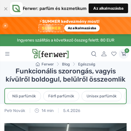
×
Ferwer: parfüm és kozmetikum
Az alkalmazásba
⚡
SUMMER kedvezmény most!
×
SUMMER
Az alkalmazásba
Ingyenes szállítás a következő összeg felett: 80 EUR
0
Ferwer
Blog
Egészség
Funkcionális szorongás, vagyis
kívülről boldogul, belülről összeomlik
Női parfümök
Férfi parfümök
Unisex parfümök
L
Petr Novák
14 min
5.4.2026