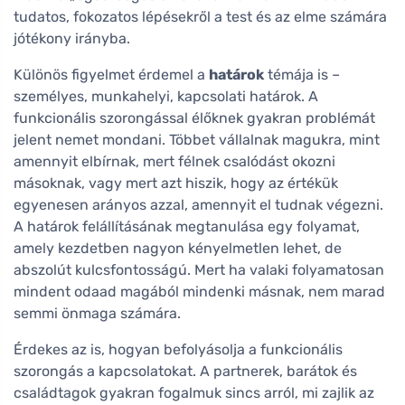
tudatos, fokozatos lépésekről a test és az elme számára
jótékony irányba.
Különös figyelmet érdemel a
határok
témája is –
személyes, munkahelyi, kapcsolati határok. A
funkcionális szorongással élőknek gyakran problémát
jelent nemet mondani. Többet vállalnak magukra, mint
amennyit elbírnak, mert félnek csalódást okozni
másoknak, vagy mert azt hiszik, hogy az értékük
egyenesen arányos azzal, amennyit el tudnak végezni.
A határok felállításának megtanulása egy folyamat,
amely kezdetben nagyon kényelmetlen lehet, de
abszolút kulcsfontosságú. Mert ha valaki folyamatosan
mindent odaad magából mindenki másnak, nem marad
semmi önmaga számára.
Érdekes az is, hogyan befolyásolja a funkcionális
szorongás a kapcsolatokat. A partnerek, barátok és
családtagok gyakran fogalmuk sincs arról, mi zajlik az