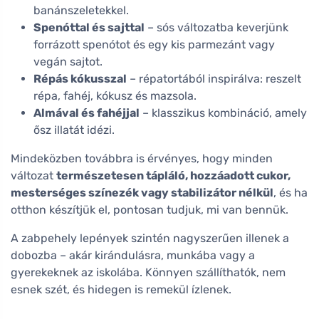
banánszeletekkel.
Spenóttal és sajttal
– sós változatba keverjünk
forrázott spenótot és egy kis parmezánt vagy
vegán sajtot.
Répás kókusszal
– répatortából inspirálva: reszelt
répa, fahéj, kókusz és mazsola.
Almával és fahéjjal
– klasszikus kombináció, amely
ősz illatát idézi.
Mindeközben továbbra is érvényes, hogy minden
változat
természetesen tápláló, hozzáadott cukor,
mesterséges színezék vagy stabilizátor nélkül
, és ha
otthon készítjük el, pontosan tudjuk, mi van bennük.
A zabpehely lepények szintén nagyszerűen illenek a
dobozba – akár kirándulásra, munkába vagy a
gyerekeknek az iskolába. Könnyen szállíthatók, nem
esnek szét, és hidegen is remekül ízlenek.