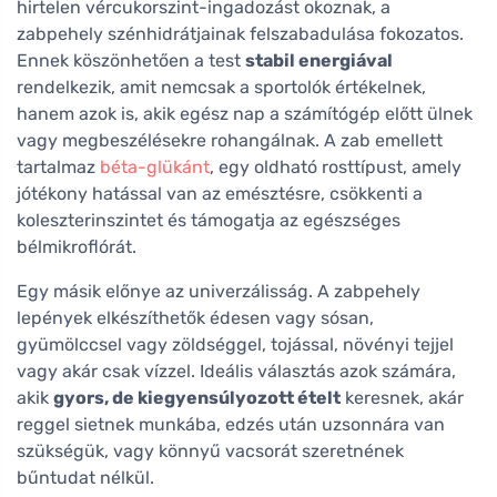
hirtelen vércukorszint-ingadozást okoznak, a
zabpehely szénhidrátjainak felszabadulása fokozatos.
Ennek köszönhetően a test
stabil energiával
rendelkezik, amit nemcsak a sportolók értékelnek,
hanem azok is, akik egész nap a számítógép előtt ülnek
vagy megbeszélésekre rohangálnak. A zab emellett
tartalmaz
béta-glükánt
, egy oldható rosttípust, amely
jótékony hatással van az emésztésre, csökkenti a
koleszterinszintet és támogatja az egészséges
bélmikroflórát.
Egy másik előnye az univerzálisság. A zabpehely
lepények elkészíthetők édesen vagy sósan,
gyümölccsel vagy zöldséggel, tojással, növényi tejjel
vagy akár csak vízzel. Ideális választás azok számára,
akik
gyors, de kiegyensúlyozott ételt
keresnek, akár
reggel sietnek munkába, edzés után uzsonnára van
szükségük, vagy könnyű vacsorát szeretnének
bűntudat nélkül.