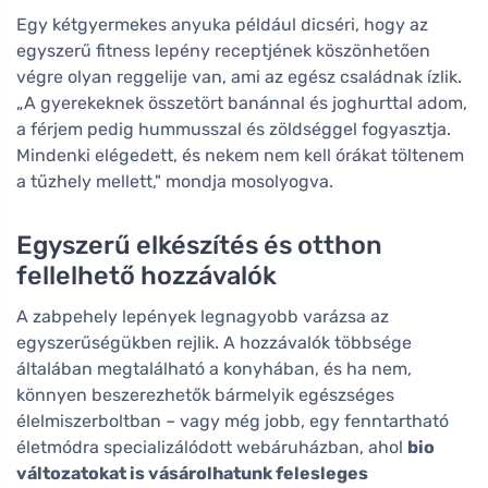
Egy kétgyermekes anyuka például dicséri, hogy az
egyszerű fitness lepény receptjének köszönhetően
végre olyan reggelije van, ami az egész családnak ízlik.
„A gyerekeknek összetört banánnal és joghurttal adom,
a férjem pedig hummusszal és zöldséggel fogyasztja.
Mindenki elégedett, és nekem nem kell órákat töltenem
a tűzhely mellett," mondja mosolyogva.
Egyszerű elkészítés és otthon
fellelhető hozzávalók
A zabpehely lepények legnagyobb varázsa az
egyszerűségükben rejlik. A hozzávalók többsége
általában megtalálható a konyhában, és ha nem,
könnyen beszerezhetők bármelyik egészséges
élelmiszerboltban – vagy még jobb, egy fenntartható
életmódra specializálódott webáruházban, ahol
bio
változatokat is vásárolhatunk felesleges