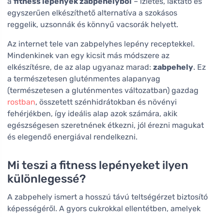
a
fitness lepények zabpehelyből
– ízletes, laktató és
egyszerűen elkészíthető alternatíva a szokásos
reggelik, uzsonnák és könnyű vacsorák helyett.
Az internet tele van zabpelyhes lepény receptekkel.
Mindenkinek van egy kicsit más módszere az
elkészítésre, de az alap ugyanaz marad:
zabpehely
. Ez
a természetesen gluténmentes alapanyag
(természetesen a gluténmentes változatban) gazdag
rostban
, összetett szénhidrátokban és növényi
fehérjékben, így ideális alap azok számára, akik
egészségesen szeretnének étkezni, jól érezni magukat
és elegendő energiával rendelkezni.
Mi teszi a fitness lepényeket ilyen
különlegessé?
A zabpehely ismert a hosszú távú teltségérzet biztosító
képességéről. A gyors cukrokkal ellentétben, amelyek