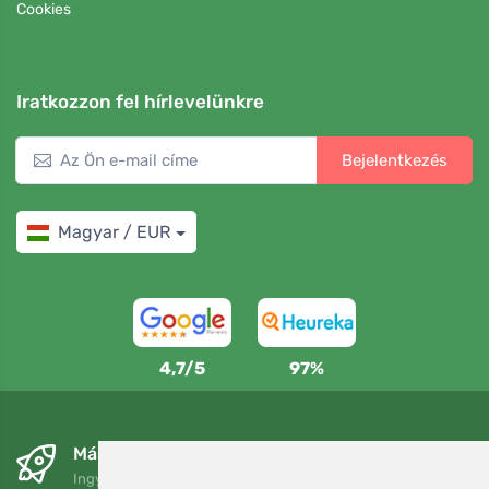
Cookies
Iratkozzon fel hírlevelünkre
Bejelentkezés
Magyar / EUR
4,7/5
97%
Másnapra és ingyenesen
Ingyenes szállítás a következő összeg felett: 80 EUR