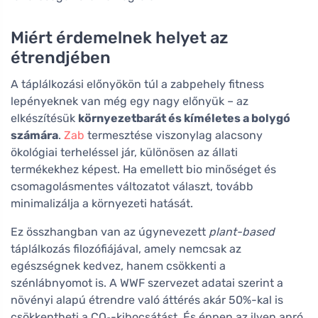
Miért érdemelnek helyet az
étrendjében
A táplálkozási előnyökön túl a zabpehely fitness
lepényeknek van még egy nagy előnyük – az
elkészítésük
környezetbarát és kíméletes a bolygó
számára
.
Zab
termesztése viszonylag alacsony
ökológiai terheléssel jár, különösen az állati
termékekhez képest. Ha emellett bio minőséget és
csomagolásmentes változatot választ, tovább
minimalizálja a környezeti hatását.
Ez összhangban van az úgynevezett
plant-based
táplálkozás filozófiájával, amely nemcsak az
egészségnek kedvez, hanem csökkenti a
szénlábnyomot is. A WWF szervezet adatai szerint a
növényi alapú étrendre való áttérés akár 50%-kal is
csökkentheti a CO₂-kibocsátást. És éppen az ilyen apró