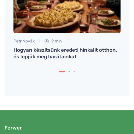
Petr Novák
9 min
Tomáš
et,
Hogyan készítsünk eredeti hinkalit otthon,
Hogya
és lepjük meg barátainkat
étele
Ferwer