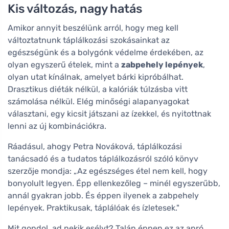
Kis változás, nagy hatás
Amikor annyit beszélünk arról, hogy meg kell
változtatnunk táplálkozási szokásainkat az
egészségünk és a bolygónk védelme érdekében, az
olyan egyszerű ételek, mint a
zabpehely lepények
,
olyan utat kínálnak, amelyet bárki kipróbálhat.
Drasztikus diéták nélkül, a kalóriák túlzásba vitt
számolása nélkül. Elég minőségi alapanyagokat
választani, egy kicsit játszani az ízekkel, és nyitottnak
lenni az új kombinációkra.
Ráadásul, ahogy Petra Nováková, táplálkozási
tanácsadó és a tudatos táplálkozásról szóló könyv
szerzője mondja: „Az egészséges étel nem kell, hogy
bonyolult legyen. Épp ellenkezőleg – minél egyszerűbb,
annál gyakran jobb. És éppen ilyenek a zabpehely
lepények. Praktikusak, táplálóak és ízletesek."
Mit gondol, ad nekik esélyt? Talán éppen ez az apró