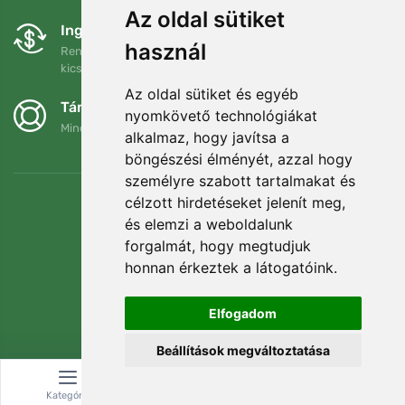
Az oldal sütiket
Ingyenes csere és visszaküldés
használ
Rendelését 90 napon belül bármikor visszaküldheti vagy
kicserélheti.
Az oldal sütiket és egyéb
Támogatjuk a Trees.org-ot
nyomkövető technológiákat
Minden megrendelésért ültetünk egy fát! Bővebben
Rólunk
.
alkalmaz, hogy javítsa a
böngészési élményét, azzal hogy
személyre szabott tartalmakat és
célzott hirdetéseket jelenít meg,
és elemzi a weboldalunk
forgalmát, hogy megtudjuk
honnan érkeztek a látogatóink.
Elfogadom
Beállítások megváltoztatása
© Topshelf s.r.o. Minden jog fenntartva.
Kategória
Keresés
Kosár