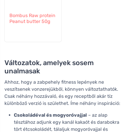
Bombus Raw protein
Peanut butter 50g
Változatok, amelyek sosem
unalmasak
Ahhoz, hogy a zabpehely fitness lepények ne
veszítsenek vonzerejükből, könnyen változtathatók.
Csak néhány hozzávaló, és egy receptből akár tíz
különböző verzió is születhet. Íme néhány inspiráció:
Csokoládéval és mogyoróvajjal
– az alap
tésztához adjunk egy kanál kakaót és darabokra
tört étcsokoládét, tálaljuk mogyoróvajjal és