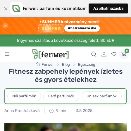
×
Ferwer: parfüm és kozmetikum
Az alkalmazásba
⚡
SUMMER kedvezmény most!
×
SUMMER
Az alkalmazásba
Ingyenes szállítás a következő összeg felett: 80 EUR
0
Ferwer
Blog
Egészség
Fitnesz zabpehely lepények ízletes
és gyors ételekhez
Női parfümök
Férfi parfümök
Unisex parfümök
L
Anna Procházková
9 min
3.5.2025