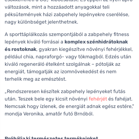
változások, mint a hozzáadott anyagokkal teli
péksütemények házi zabpehely lepényekre cserélése,
nagy különbséget jelenthetnek.
A sporttáplálkozás szempontjából a zabpehely fitness
lepények kiváló forrásai a
komplex szénhidrátoknak
és rostoknak
, gyakran kiegészítve növényi fehérjékkel,
például chia, napraforgó- vagy tökmagból. Edzés után
kiváló regeneráló ételként szolgálnak – pótolják az
energiát, támogatják az izomnövekedést és nem
terhelik meg az emésztést.
„Rendszeresen készítek zabpehely lepényeket futás
után. Teszek bele egy kicsit növényi
fehérjét
és fahéjat.
Nemcsak hogy ízlenek, de energiát adnak egész estére,"
mondja Veronika, amatőr futó Brnóból.
Próbálja ki természetes termékeinket