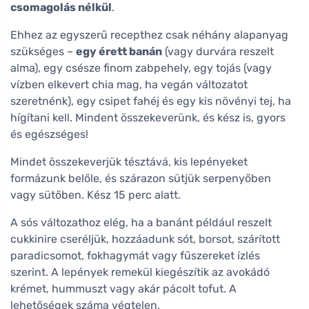
csomagolás nélkül
.
Ehhez az egyszerű recepthez csak néhány alapanyag
szükséges –
egy érett banán
(vagy durvára reszelt
alma), egy csésze finom zabpehely, egy tojás (vagy
vízben elkevert chia mag, ha vegán változatot
szeretnénk), egy csipet fahéj és egy kis növényi tej, ha
hígítani kell. Mindent összekeverünk, és kész is, gyors
és egészséges!
Mindet összekeverjük tésztává, kis lepényeket
formázunk belőle, és szárazon sütjük serpenyőben
vagy sütőben. Kész 15 perc alatt.
A sós változathoz elég, ha a banánt például reszelt
cukkinire cseréljük, hozzáadunk sót, borsot, szárított
paradicsomot, fokhagymát vagy fűszereket ízlés
szerint. A lepények remekül kiegészítik az avokádó
krémet, hummuszt vagy akár pácolt tofut. A
lehetőségek száma végtelen.