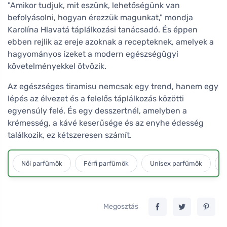
"Amikor tudjuk, mit eszünk, lehetőségünk van
befolyásolni, hogyan érezzük magunkat," mondja
Karolína Hlavatá táplálkozási tanácsadó. És éppen
ebben rejlik az ereje azoknak a recepteknek, amelyek a
hagyományos ízeket a modern egészségügyi
követelményekkel ötvözik.
Az egészséges tiramisu nemcsak egy trend, hanem egy
lépés az élvezet és a felelős táplálkozás közötti
egyensúly felé. És egy desszertnél, amelyben a
krémesség, a kávé keserűsége és az enyhe édesség
találkozik, ez kétszeresen számít.
Női parfümök
Férfi parfümök
Unisex parfümök
L
Megosztás