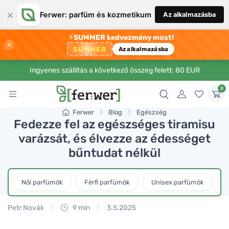
×
Ferwer: parfüm és kozmetikum
Az alkalmazásba
⚡
SUMMER kedvezmény most!
×
SUMMER
Az alkalmazásba
Ingyenes szállítás a következő összeg felett: 80 EUR
0
Ferwer
Blog
Egészség
Fedezze fel az egészséges tiramisu
varázsát, és élvezze az édességet
bűntudat nélkül
Női parfümök
Férfi parfümök
Unisex parfümök
L
Petr Novák
9 min
3.5.2025