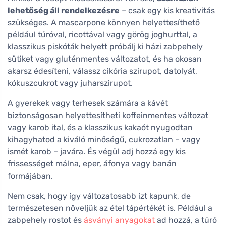
lehetőség áll rendelkezésre
– csak egy kis kreativitás
szükséges. A mascarpone könnyen helyettesíthető
például túróval, ricottával vagy görög joghurttal, a
klasszikus piskóták helyett próbálj ki házi zabpehely
sütiket vagy gluténmentes változatot, és ha okosan
akarsz édesíteni, válassz cikória szirupot, datolyát,
kókuszcukrot vagy juharszirupot.
A gyerekek vagy terhesek számára a kávét
biztonságosan helyettesítheti koffeinmentes változat
vagy karob ital, és a klasszikus kakaót nyugodtan
kihagyhatod a kiváló minőségű, cukrozatlan – vagy
ismét karob – javára. És végül adj hozzá egy kis
frissességet málna, eper, áfonya vagy banán
formájában.
Nem csak, hogy így változatosabb ízt kapunk, de
természetesen növeljük az étel tápértékét is. Például a
zabpehely rostot és
ásványi anyagokat
ad hozzá, a túró