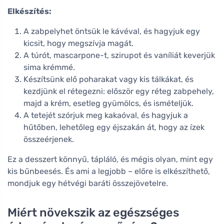
Elkészítés:
A zabpelyhet öntsük le kávéval, és hagyjuk egy
kicsit, hogy megszívja magát.
A túrót, mascarpone-t, szirupot és vaníliát keverjük
sima krémmé.
Készítsünk elő poharakat vagy kis tálkákat, és
kezdjünk el rétegezni: először egy réteg zabpehely,
majd a krém, esetleg gyümölcs, és ismételjük.
A tetejét szórjuk meg kakaóval, és hagyjuk a
hűtőben, lehetőleg egy éjszakán át, hogy az ízek
összeérjenek.
Ez a desszert könnyű, tápláló, és mégis olyan, mint egy
kis bűnbeesés. És ami a legjobb – előre is elkészíthető,
mondjuk egy hétvégi baráti összejövetelre.
Miért növekszik az egészséges