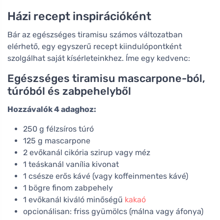
Házi recept inspirációként
Bár az egészséges tiramisu számos változatban
elérhető, egy egyszerű recept kiindulópontként
szolgálhat saját kísérleteinkhez. Íme egy kedvenc:
Egészséges tiramisu mascarpone-ból,
túróból és zabpehelyből
Hozzávalók 4 adaghoz:
250 g félzsíros túró
125 g mascarpone
2 evőkanál cikória szirup vagy méz
1 teáskanál vanília kivonat
1 csésze erős kávé (vagy koffeinmentes kávé)
1 bögre finom zabpehely
1 evőkanál kiváló minőségű
kakaó
opcionálisan: friss gyümölcs (málna vagy áfonya)