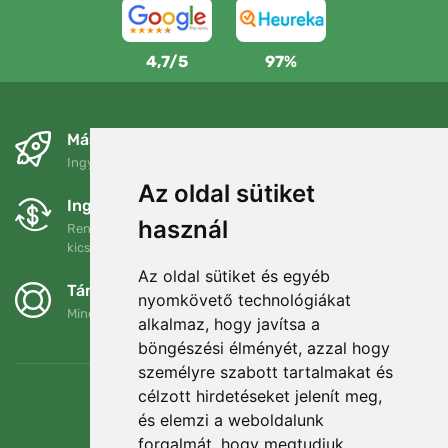
4,7/5
97%
Másnapra és ingyenesen
Ingyenes szállítás a következő összeg felett: 80 EUR
Az oldal sütiket
Ingyenes csere és visszaküldés
használ
Rendelését 90 napon belül bármikor visszaküldheti vagy
kicserélheti.
Az oldal sütiket és egyéb
Támogatjuk a Trees.org-ot
nyomkövető technológiákat
Minden megrendelésért ültetünk egy fát! Bővebben
Rólunk
.
alkalmaz, hogy javítsa a
böngészési élményét, azzal hogy
személyre szabott tartalmakat és
célzott hirdetéseket jelenít meg,
és elemzi a weboldalunk
forgalmát, hogy megtudjuk