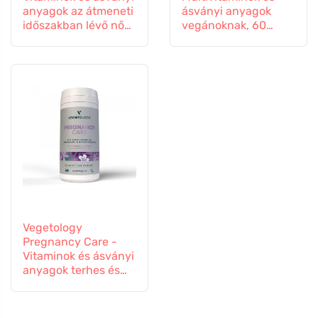
anyagok az átmeneti
ásványi anyagok
időszakban lévő nők
vegánoknak, 60
számára, 60
tabletta
kapszula
Vegetology
Pregnancy Care -
Vitaminok és ásványi
anyagok terhes és
szoptató nőknek, 60
tabletta