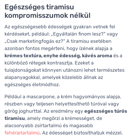
Egészséges tiramisu
kompromisszumok nélkül
Az egészségesebb édességek gyakran vetnek fel
kérdéseket, például: „Egyáltalán finom lesz?" vagy
„Csak marketingfogás ez?" A tiramisu esetében
azonban fontos megérteni, hogy ízének alapja a
krémes textúra, enyhe édesség, kávés aroma
és a
különböző rétegek kontrasztja. Ezeket a
tulajdonságokat könnyen utánozni lehet természetes
alapanyagokkal, amelyek közelebb állnak az
egészséges életmódhoz.
Például a mascarpone, a krém hagyományos alapja,
részben vagy teljesen helyettesíthető túróval vagy
görög joghurttal. Az eredmény egy
egészséges túrós
tiramisu
, amely megőrzi a krémességet, de
alacsonyabb zsírtartalmú és magasabb
fehérjetartalmú
. Az édességet biztosíthatjuk mézzel,