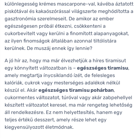
különlegesség krémes mascarpone-val, kávéba áztatott
piskótával és kakaószórással világszerte meghódította a
gasztronómia szerelmeseit. De amikor az ember
egészségesen próbál étkezni, csökkenteni a
cukorbevitelt vagy kerülni a finomított alapanyagokat,
az ilyen finomságok általában azonnal tiltólistára
kerülnek. De muszáj ennek így lennie?
A jó hír az, hogy ma már élvezhetjük a híres tiramisut
egy könnyített változatban is –
egészséges tiramisu
,
amely megtartja ínycsiklandó ízét, de felesleges
kalóriák, cukrok vagy mesterséges adalékok nélkül
készül el. Akár
egészséges tiramisu pohárban
,
cukormentes változatot, túróval vagy akár zabpehellyel
készített változatot keresel, ma már rengeteg lehetőség
áll rendelkezésre. Ez nem helyettesítés, hanem egy
teljes értékű desszert, amely része lehet egy
kiegyensúlyozott életmódnak.