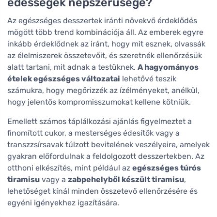
édességek népszerűsége?
Az egészséges desszertek iránti növekvő érdeklődés
mögött több trend kombinációja áll. Az emberek egyre
inkább érdeklődnek az iránt, hogy mit esznek, olvassák
az élelmiszerek összetevőit, és szeretnék ellenőrzésük
alatt tartani, mit adnak a testüknek.
A hagyományos
ételek egészséges változatai
lehetővé teszik
számukra, hogy megőrizzék az ízélményeket, anélkül,
hogy jelentős kompromisszumokat kellene kötniük.
Emellett számos táplálkozási ajánlás figyelmeztet a
finomított cukor, a mesterséges édesítők vagy a
transzzsírsavak túlzott bevitelének veszélyeire, amelyek
gyakran előfordulnak a feldolgozott desszertekben. Az
otthoni elkészítés, mint például az
egészséges túrós
tiramisu
vagy a
zabpehelyből készült tiramisu
,
lehetőséget kínál minden összetevő ellenőrzésére és
egyéni igényekhez igazítására.