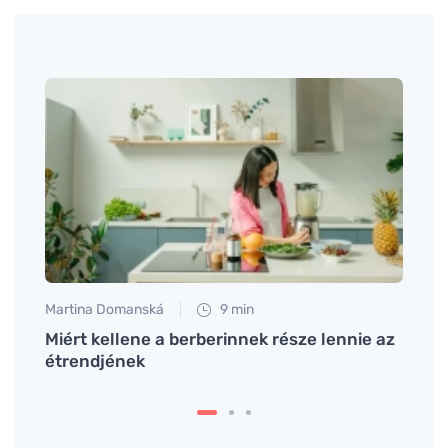
Martina Domanská
9 min
Petr N
 és
Miért kellene a berberinnek része lennie az
Cold 
étrendjének
pszic