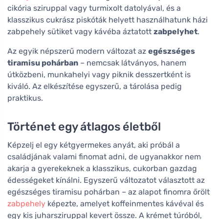
cikória sziruppal vagy turmixolt datolyával, és a
klasszikus cukrász piskóták helyett használhatunk házi
zabpehely sütiket vagy kávéba áztatott
zabpelyhet
.
Az egyik népszerű modern változat az
egészséges
tiramisu pohárban
– nemcsak látványos, hanem
útközbeni, munkahelyi vagy piknik desszertként is
kiváló. Az elkészítése egyszerű, a tárolása pedig
praktikus.
Történet egy átlagos életből
Képzelj el egy kétgyermekes anyát, aki próbál a
családjának valami finomat adni, de ugyanakkor nem
akarja a gyerekeknek a klasszikus, cukorban gazdag
édességeket kínálni. Egyszerű változatot választott az
egészséges tiramisu pohárban – az alapot finomra őrölt
zabpehely
képezte, amelyet koffeinmentes kávéval és
egy kis juharsziruppal kevert össze. A krémet túróból,