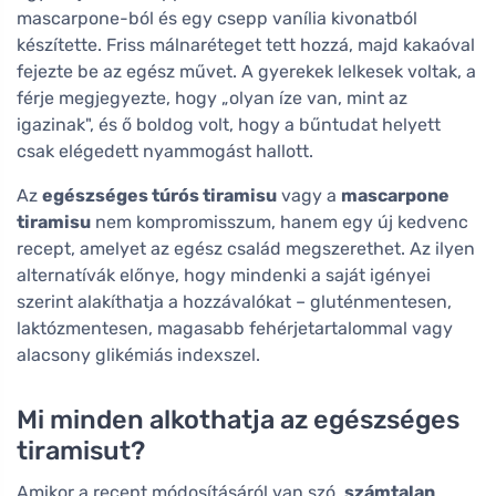
mascarpone-ból és egy csepp vanília kivonatból
készítette. Friss málnaréteget tett hozzá, majd kakaóval
fejezte be az egész művet. A gyerekek lelkesek voltak, a
férje megjegyezte, hogy „olyan íze van, mint az
igazinak", és ő boldog volt, hogy a bűntudat helyett
csak elégedett nyammogást hallott.
Az
egészséges túrós tiramisu
vagy a
mascarpone
tiramisu
nem kompromisszum, hanem egy új kedvenc
recept, amelyet az egész család megszerethet. Az ilyen
alternatívák előnye, hogy mindenki a saját igényei
szerint alakíthatja a hozzávalókat – gluténmentesen,
laktózmentesen, magasabb fehérjetartalommal vagy
alacsony glikémiás indexszel.
Mi minden alkothatja az egészséges
tiramisut?
Amikor a recept módosításáról van szó,
számtalan