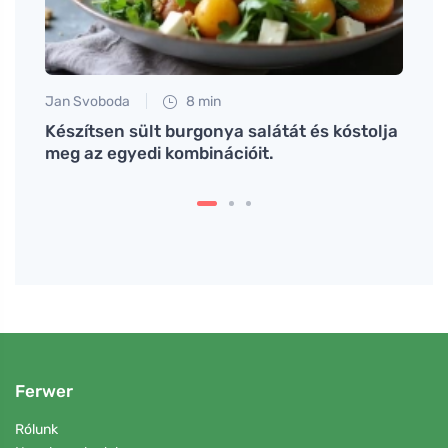
Jan Svoboda
8 min
Tomáš
 visz
Készítsen sült burgonya salátát és kóstolja
Polle
meg az egyedi kombinációit.
túllé
Ferwer
Rólunk