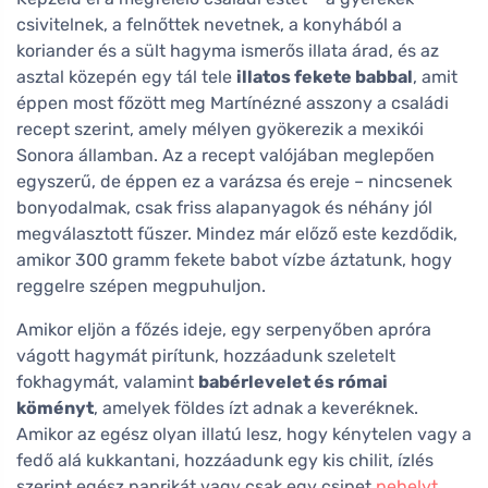
csivitelnek, a felnőttek nevetnek, a konyhából a
koriander és a sült hagyma ismerős illata árad, és az
asztal közepén egy tál tele
illatos fekete babbal
, amit
éppen most főzött meg Martínézné asszony a családi
recept szerint, amely mélyen gyökerezik a mexikói
Sonora államban. Az a recept valójában meglepően
egyszerű, de éppen ez a varázsa és ereje – nincsenek
bonyodalmak, csak friss alapanyagok és néhány jól
megválasztott fűszer. Mindez már előző este kezdődik,
amikor 300 gramm fekete babot vízbe áztatunk, hogy
reggelre szépen megpuhuljon.
Amikor eljön a főzés ideje, egy serpenyőben apróra
vágott hagymát pirítunk, hozzáadunk szeletelt
fokhagymát, valamint
babérlevelet és római
köményt
, amelyek földes ízt adnak a keveréknek.
Amikor az egész olyan illatú lesz, hogy kénytelen vagy a
fedő alá kukkantani, hozzáadunk egy kis chilit, ízlés
szerint egész paprikát vagy csak egy csipet
pehelyt
,