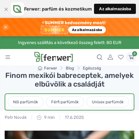
×
Ferwer: parfüm és kozmetikum
Az alkalmazásba
⚡
SUMMER kedvezmény most!
×
SUMMER
Az alkalmazásba
Ingyenes szállítás a következő összeg felett: 80 EUR
0
Ferwer
Blog
Egészség
Finom mexikói babreceptek, amelyek
elbűvölik a családját
Női parfümök
Férfi parfümök
Unisex parfümök
L
Petr Novák
9 min
17.6.2025