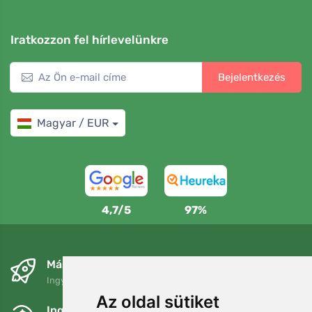
Iratkozzon fel hírlevelünkre
Bejelentkezés
Magyar / EUR
4,7/5
97%
Másnapra és ingyenesen
Ingyenes szállítás a következő összeg felett: 80 EUR
Az oldal sütiket
Ingyenes csere és visszaküldés