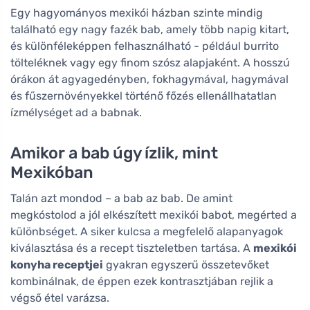
Egy hagyományos mexikói házban szinte mindig
található egy nagy fazék bab, amely több napig kitart,
és különféleképpen felhasználható - például burrito
tölteléknek vagy egy finom szósz alapjaként. A hosszú
órákon át agyagedényben, fokhagymával, hagymával
és fűszernövényekkel történő főzés ellenállhatatlan
ízmélységet ad a babnak.
Amikor a bab úgy ízlik, mint
Mexikóban
Talán azt mondod – a bab az bab. De amint
megkóstolod a jól elkészített mexikói babot, megérted a
különbséget. A siker kulcsa a megfelelő alapanyagok
kiválasztása és a recept tiszteletben tartása. A
mexikói
konyha receptjei
gyakran egyszerű összetevőket
kombinálnak, de éppen ezek kontrasztjában rejlik a
végső étel varázsa.