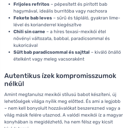
Frijoles refritos
– pépesített és pirított bab
hagymával, ideális burritóba vagy nachosra
Fekete bab leves
– sűrű és tápláló, gyakran lime-
lével és korianderrel kiegészítve
Chili sin carne
– a híres texasi-mexikói étel
növényi változata, babbal, paradicsommal és
kukoricával
Sült bab paradicsommal és sajttal
– kiváló önálló
ételként vagy meleg vacsoraként
Autentikus ízek kompromisszumok
nélkül
Amint megtanulsz mexikói stílusú babot készíteni, új
lehetőségek világa nyílik meg előtted. És ami a legjobb
– nem kell bonyolult hozzávalókat beszerezned vagy a
világ másik felére utaznod. A valódi mexikói íz a magyar
konyhában is megidézhető, ha nem félsz egy kicsit