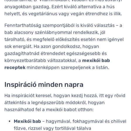
anyagokban gazdag. Ezért kiváló alternatíva a hús
helyett, és vegetáriánus vagy vegán étrendhez is illik.
Fenntarthatóság szempontjából is kiváló választás – a
bab alacsony szénlábnyommal rendelkezik, jól
tárolható, és megfelelő előkészítés esetén nem igényel
sok energiát. Ha azon gondolkodsz, hogyan
gazdagíthatnád étrendedet egészségesebb és
környezetbarátabb változatokkal, a
mexikói bab
receptek
mindenképpen szerepeljenek a listán.
Inspiráció minden napra
Ha inspirációt keresel, hogyan kezdj hozzá, itt egy rövid
áttekintés a legnépszerűbb módokról, hogyan
használhatod fel a mexikói babot otthon:
Mexikói bab
– hagymával, fokhagymával és chilivel
főzve, rizzsel vagy tortillával tálalva