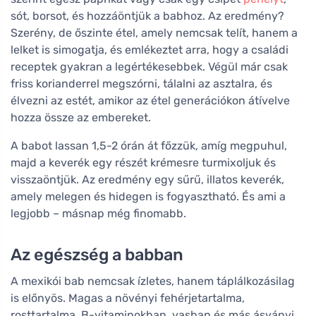
sót, borsot, és hozzáöntjük a babhoz. Az eredmény?
Szerény, de őszinte étel, amely nemcsak telít, hanem a
lelket is simogatja, és emlékeztet arra, hogy a családi
receptek gyakran a legértékesebbek. Végül már csak
friss korianderrel megszórni, tálalni az asztalra, és
élvezni az estét, amikor az étel generációkon átívelve
hozza össze az embereket.
A babot lassan 1,5-2 órán át főzzük, amíg megpuhul,
majd a keverék egy részét krémesre turmixoljuk és
visszaöntjük. Az eredmény egy sűrű, illatos keverék,
amely melegen és hidegen is fogyasztható. És ami a
legjobb – másnap még finomabb.
Az egészség a babban
A mexikói bab nemcsak ízletes, hanem táplálkozásilag
is előnyös. Magas a növényi fehérjetartalma,
rosttartalma, B-vitaminokban, vasban és más ásványi