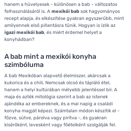
hanem a hüvelyesek - különösen a bab - változatos
felhasználásáról is. A
mexikói bab
sok hagyományos
recept alapja, és elkészítése gyakran egyszerűbb, mint
amilyennek első pillantásra tűnik. Hogyan is ízlik az
igazi mexikói bab
, és miért érdemel helyet a
konyhádban?
A bab mint a mexikói konyha
szimbóluma
A bab Mexikóban alapvető élelmiszer, akárcsak a
kukorica és a chili. Nemcsak olcsó és tápláló étel,
hanem a helyi kultúrában mélyebb jelentéssel bír. A
maja és azték mitológia szerint a bab az istenek
ajándéka az embereknek, és a mai napig a családi
konyha magját képezi. Számtalan módon készítik el -
főzve, sütve, párolva vagy pirítva -, és gyakran
kísérőként, levesként vagy főételként szolgálják fel.