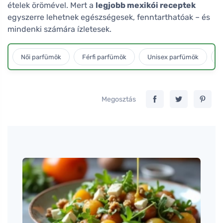
ételek örömével. Mert a
legjobb mexikói receptek
egyszerre lehetnek egészségesek, fenntarthatóak – és
mindenki számára ízletesek.
Női parfümök
Férfi parfümök
Unisex parfümök
L
Megosztás