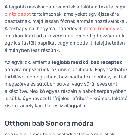
A legjobb mexikói bab receptek általában fekete vagy
pinto babot
tartalmaznak, amelyeket egy éjszakára
beáztatnak, majd lassan főznek aromás hozzávalókkal.
A fokhagyma, hagyma, babérlevél,
római kömény
és
chili karaktert ad a keveréknek. Ha pedig hozzáadunk
egy kis füstölt paprikát vagy chipotle-t, felejthetetlen
élményben lesz részünk.
Az egyik ok, amiért a
legjobb mexikói bab receptek
annyira népszerűek, az univerzalitásuk. Fogyaszthatók
tortillával önmagukban, hozzáadhatók tacóhoz, sajttal
megszórva és sütőben sütve, vagy sűrű levesként
elkészítve. Mexikó egyes részein a babot serpenyőben
is sütik, úgynevezett "frijoles refritos" - krémes, laktató
kísérő, amely karakteres ízvilággal bír.
Otthoni bab Sonora módra
Képzeld el a megfelelő családi estét – a gyerekek