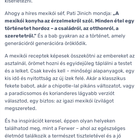
kísérletezni.
Ahogy a híres mexikói séf, Pati Jinich mondja:
„A
mexikói konyha az érzelmekről szól. Minden étel egy
történetet hordoz – a családról, az otthonról, a
szeretetről."
És a bab gyakran az a történet, amely
generációról generációra öröklődik.
A mexikói receptek képesek összekötni az embereket az
asztalnál, örömet hozni és egyidejűleg táplálni a testet
és a lelket. Csak kevés kell – minőségi alapanyagok, egy
kis idő és nyitottság az új ízek felé. Akár a klasszikus
fekete babot, akár a chipotle-lal pikáns változatot, vagy
a paradicsomos és korianderes lágyabb verziót
választod, egy biztos: az igazi mexikói ízvilágot
megszereted.
És ha inspirációt keresel, éppen olyan helyeken
találhatod meg, mint a Ferwer – ahol az egészséges
életmód találkozik a természet tiszteletével és a jó