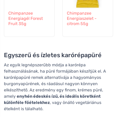
Chimpanzee
Chimpanzee
Energiagél Forest
Energiaszelet -
Fruit 35g
citrom 55g
Egyszerű és ízletes karórépapüré
Az egyik legnépszerűbb módja a karórépa
felhasználásának, ha püré formájában készítjük el. A
karórépapüré remek alternatívája a hagyományos
burgonyapürének, és ráadásul nagyon könnyen
elkészíthető. Az eredmény egy finom, krémes püré,
amely
enyhén édeskés ízű, és ideális köretként
különféle főételekhez
, vagy önálló vegetáriánus
ételként is tálalható.