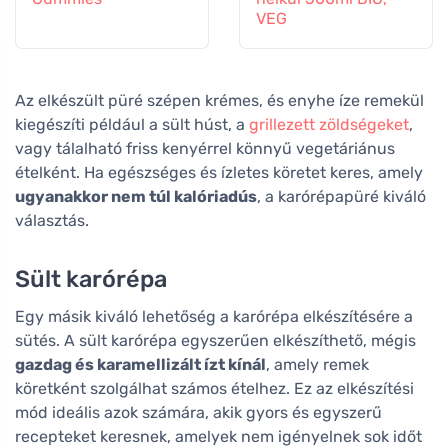
VEG
Az elkészült püré szépen krémes, és enyhe íze remekül
kiegészíti például a sült húst, a
grillezett zöldségeket
,
vagy tálalható friss kenyérrel könnyű vegetáriánus
ételként. Ha egészséges és ízletes köretet keres, amely
ugyanakkor nem túl kalóriadús
, a karórépapüré kiváló
választás.
Sült karórépa
Egy másik kiváló lehetőség a karórépa elkészítésére a
sütés. A sült karórépa egyszerűen elkészíthető, mégis
gazdag és karamellizált ízt kínál
, amely remek
köretként szolgálhat számos ételhez. Ez az elkészítési
mód ideális azok számára, akik gyors és egyszerű
recepteket keresnek, amelyek nem igényelnek sok időt