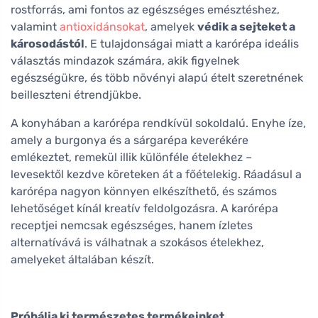
rostforrás, ami fontos az egészséges emésztéshez,
valamint
antioxidánsokat
, amelyek
védik a sejteket a
károsodástól
. E tulajdonságai miatt a karórépa ideális
választás mindazok számára, akik figyelnek
egészségükre, és több növényi alapú ételt szeretnének
beilleszteni étrendjükbe.
A konyhában a karórépa rendkívül sokoldalú. Enyhe íze,
amely a burgonya és a sárgarépa keverékére
emlékeztet, remekül illik különféle ételekhez –
levesektől kezdve köreteken át a főételekig. Ráadásul a
karórépa nagyon könnyen elkészíthető, és számos
lehetőséget kínál kreatív feldolgozásra. A karórépa
receptjei nemcsak egészséges, hanem ízletes
alternatívává is válhatnak a szokásos ételekhez,
amelyeket általában készít.
Próbálja ki természetes termékeinket