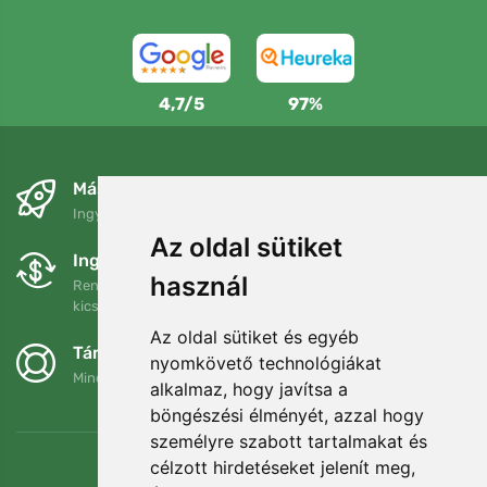
4,7/5
97%
Másnapra és ingyenesen
Ingyenes szállítás a következő összeg felett: 80 EUR
Az oldal sütiket
Ingyenes csere és visszaküldés
használ
Rendelését 90 napon belül bármikor visszaküldheti vagy
kicserélheti.
Az oldal sütiket és egyéb
Támogatjuk a Trees.org-ot
nyomkövető technológiákat
Minden megrendelésért ültetünk egy fát! Bővebben
Rólunk
.
alkalmaz, hogy javítsa a
böngészési élményét, azzal hogy
személyre szabott tartalmakat és
célzott hirdetéseket jelenít meg,