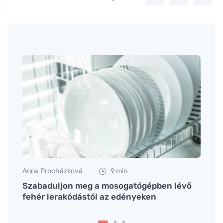
Anna Procházková
9 min
Anna 
iai
Szabaduljon meg a mosogatógépben lévő
A WC-
fehér lerakódástól az edényeken
amel