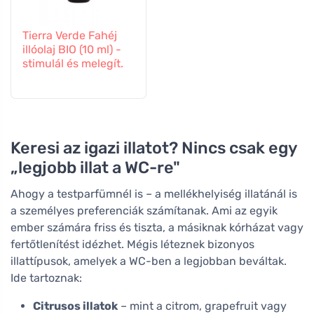
Tierra Verde Fahéj
illóolaj BIO (10 ml) -
stimulál és melegít.
Keresi az igazi illatot? Nincs csak egy
„legjobb illat a WC-re"
Ahogy a testparfümnél is – a mellékhelyiség illatánál is
a személyes preferenciák számítanak. Ami az egyik
ember számára friss és tiszta, a másiknak kórházat vagy
fertőtlenítést idézhet. Mégis léteznek bizonyos
illattípusok, amelyek a WC-ben a legjobban beváltak.
Ide tartoznak:
Citrusos illatok
– mint a citrom, grapefruit vagy