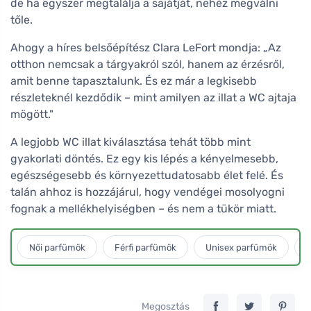
de ha egyszer megtalálja a sajátját, nehéz megválni
tőle.
Ahogy a híres belsőépítész Clara LeFort mondja: „Az
otthon nemcsak a tárgyakról szól, hanem az érzésről,
amit benne tapasztalunk. És ez már a legkisebb
részleteknél kezdődik – mint amilyen az illat a WC ajtaja
mögött."
A legjobb WC illat kiválasztása tehát több mint
gyakorlati döntés. Ez egy kis lépés a kényelmesebb,
egészségesebb és környezettudatosabb élet felé. És
talán ahhoz is hozzájárul, hogy vendégei mosolyogni
fognak a mellékhelyiségben – és nem a tükör miatt.
Női parfümök
Férfi parfümök
Unisex parfümök
L
Megosztás