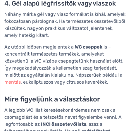
4. Gél alapú légfrissítők vagy viaszok
Néhány márka gél vagy viasz formákat is kínál, amelyek
fokozatosan párolognak. Ha természetes összetevőkből
készültek, nagyon praktikus változatot jelentenek,
amely hetekig kitart.
Az utóbbi időben megjelentek a
WC cseppek
is –
koncentrált természetes termékek, amelyeket
közvetlenül a WC vízébe csepegtetünk használat előtt.
Így megakadályozzák a kellemetlen szag terjedését,
mielőtt az egyáltalán kialakulna. Népszerűek például a
mentás
, eukaliptuszos vagy citrusos keverékek.
Mire figyeljünk a választáskor
A legjobb WC illat keresésekor érdemes nem csak a
csomagolást és a tetszetős nevet figyelembe venni. A
legfontosabb az
INCI összetevőlista
, azaz a