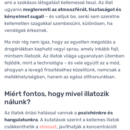
ami a szokásos látogatást kellemessé teszi. Az illat
ugyanis
megteremti az atmoszférát, tisztaságot és
kényelmet sugall
– és valljuk be, senki sem szeretne
kellemetlen szagokkal szembesülni, különösen, ha
vendégek érkeznek.
Ma már rég nem igaz, hogy az egyetlen megoldás a
drogériákban kapható vegyi spray, amely inkább fojt,
mintsem illatozik. Az illatok világa ugyanolyan ütemben
fejlődik, mint a technológia – és vele együtt az a mód,
ahogyan a levegő frissítéséhez közelítünk, nemcsak a
mellékhelyiségben, hanem az egész otthonunkban.
Miért fontos, hogy mivel illatozik
nálunk?
Az illatok óriási hatással vannak a
pszichénkre és
hangulatunkra
. A kutatások szerint a kellemes illatok
csökkenthetik a
stresszt
, javíthatják a koncentrációt