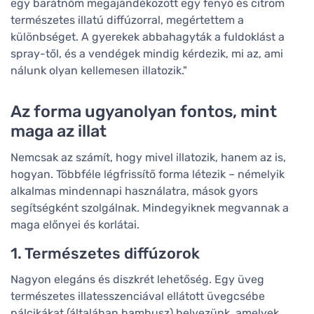
egy barátnőm megajándékozott egy fenyő és citrom
természetes illatú diffúzorral, megértettem a
különbséget. A gyerekek abbahagyták a fuldoklást a
spray-től, és a vendégek mindig kérdezik, mi az, ami
nálunk olyan kellemesen illatozik."
Az forma ugyanolyan fontos, mint
maga az illat
Nemcsak az számít, hogy mivel illatozik, hanem az is,
hogyan. Többféle légfrissítő forma létezik – némelyik
alkalmas mindennapi használatra, mások gyors
segítségként szolgálnak. Mindegyiknek megvannak a
maga előnyei és korlátai.
1. Természetes diffúzorok
Nagyon elegáns és diszkrét lehetőség. Egy üveg
természetes illatesszenciával ellátott üvegcsébe
pálcikákat (általában bambusz) helyezünk, amelyek