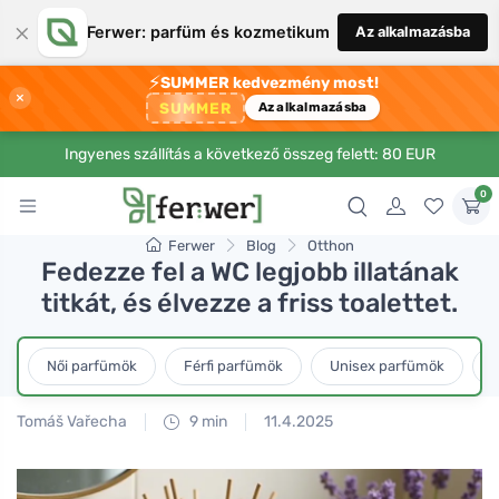
×
Ferwer: parfüm és kozmetikum
Az alkalmazásba
⚡
SUMMER kedvezmény most!
×
SUMMER
Az alkalmazásba
Ingyenes szállítás a következő összeg felett: 80 EUR
0
Ferwer
Blog
Otthon
Fedezze fel a WC legjobb illatának
titkát, és élvezze a friss toalettet.
Női parfümök
Férfi parfümök
Unisex parfümök
L
Tomáš Vařecha
9 min
11.4.2025