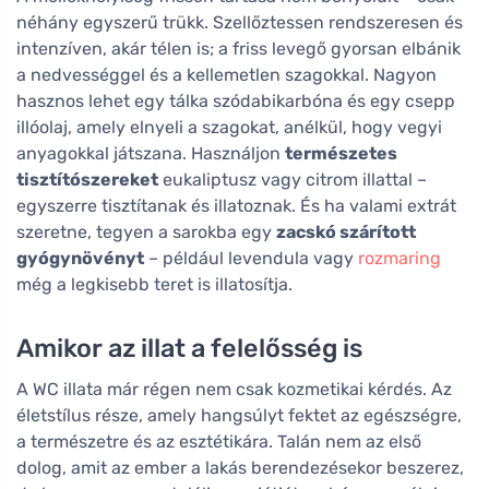
néhány egyszerű trükk. Szellőztessen rendszeresen és
intenzíven, akár télen is; a friss levegő gyorsan elbánik
a nedvességgel és a kellemetlen szagokkal. Nagyon
hasznos lehet egy tálka szódabikarbóna és egy csepp
illóolaj, amely elnyeli a szagokat, anélkül, hogy vegyi
anyagokkal játszana. Használjon
természetes
tisztítószereket
eukaliptusz vagy citrom illattal –
egyszerre tisztítanak és illatoznak. És ha valami extrát
szeretne, tegyen a sarokba egy
zacskó szárított
gyógynövényt
– például levendula vagy
rozmaring
még a legkisebb teret is illatosítja.
Amikor az illat a felelősség is
A WC illata már régen nem csak kozmetikai kérdés. Az
életstílus része, amely hangsúlyt fektet az egészségre,
a természetre és az esztétikára. Talán nem az első
dolog, amit az ember a lakás berendezésekor beszerez,