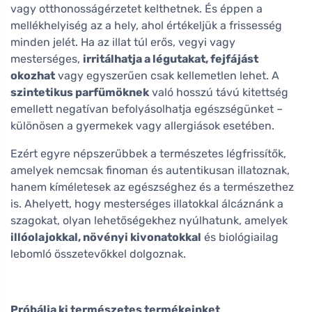
vagy otthonosságérzetet kelthetnek. És éppen a
mellékhelyiség az a hely, ahol értékeljük a frissesség
minden jelét. Ha az illat túl erős, vegyi vagy
mesterséges,
irritálhatja a légutakat, fejfájást
okozhat
vagy egyszerűen csak kellemetlen lehet. A
szintetikus parfümöknek
való hosszú távú kitettség
emellett negatívan befolyásolhatja egészségünket –
különösen a gyermekek vagy allergiások esetében.
Ezért egyre népszerűbbek a természetes légfrissítők,
amelyek nemcsak finoman és autentikusan illatoznak,
hanem kíméletesek az egészséghez és a természethez
is. Ahelyett, hogy mesterséges illatokkal álcáznánk a
szagokat, olyan lehetőségekhez nyúlhatunk, amelyek
illóolajokkal, növényi kivonatokkal
és biológiailag
lebomló összetevőkkel dolgoznak.
Próbálja ki természetes termékeinket