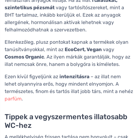
felhasznált anyagok listája. Ha az illat
ftalátokat,
szintetikus pézsmát
vagy tartósítószereket, mint a
BHT tartalmaz, inkább kerüljük el. Ezek az anyagok
allergének, hormonálisan aktívak lehetnek vagy
felhalmozódhatnak a szervezetben.
Ellenkezőleg, plusz pontokat kapnak a termékek olyan
tanúsítványokkal, mint az
EcoCert, Vegan
vagy
Cosmos Organic
. Az ilyen márkák garantálják, hogy az
illat nemcsak önre, hanem a bolygóra is kíméletes.
Ezen kívül figyeljünk az
intenzitásra
– az illat nem
lehet olyannyira erős, hogy mindent elnyomjon. A
természetes, finom és tartós illat jobb társ, mint a nehéz
parfüm
.
Tippek a vegyszermentes illatosabb
WC-hez
A mellékhelyiség frissen tartása nem bonyolult – csak