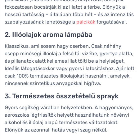
fokozatosan bocsátják ki az illatot a térbe. Előnyük a
hosszú tartósság – általában több hét – és az intenzitás
szabályozásának lehetősége a
pálcikák
forgatásával.
2. Illóolajok aroma lámpába
Klasszikus, ami sosem hagy cserben. Csak néhány
csepp minőségi illóolaj a felső tál vízébe, gyertya alatta,
és pillanatok alatt kellemes illat tölti be a helyiséget.
Ideális látogatásokkor vagy gyors illatosításhoz. Ajánlott
csak 100% természetes illóolajokat használni, amelyek
nincsenek szintetikus anyagokkal hígítva.
3. Természetes összetételű sprayk
Gyors segítség váratlan helyzetekben. A hagyományos,
aeroszolos légfrissítők helyett használhatunk növényi
alkohol és illóolaj alapú természetes változatokat.
Előnyük az azonnali hatás vegyi szag nélkül.