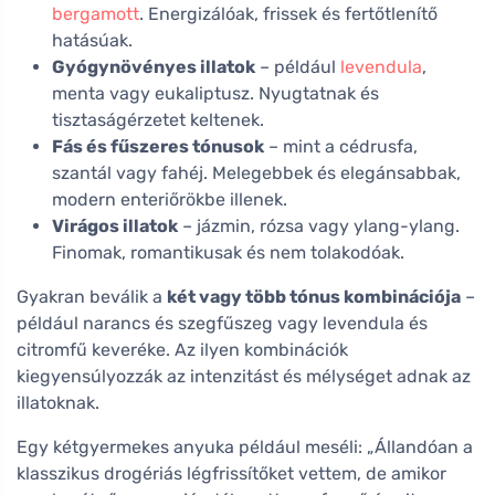
bergamott
. Energizálóak, frissek és fertőtlenítő
hatásúak.
Gyógynövényes illatok
– például
levendula
,
menta vagy eukaliptusz. Nyugtatnak és
tisztaságérzetet keltenek.
Fás és fűszeres tónusok
– mint a cédrusfa,
szantál vagy fahéj. Melegebbek és elegánsabbak,
modern enteriőrökbe illenek.
Virágos illatok
– jázmin, rózsa vagy ylang-ylang.
Finomak, romantikusak és nem tolakodóak.
Gyakran beválik a
két vagy több tónus kombinációja
–
például narancs és szegfűszeg vagy levendula és
citromfű keveréke. Az ilyen kombinációk
kiegyensúlyozzák az intenzitást és mélységet adnak az
illatoknak.
Egy kétgyermekes anyuka például meséli: „Állandóan a
klasszikus drogériás légfrissítőket vettem, de amikor