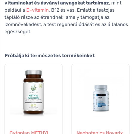
vitaminokat és ásványi anyagokat tartalmaz
, mint
például a
D-vitamin
, B12 és vas. Emiatt a teatojás
tápláló része az étrendnek, amely támogatja az
izomnövekedést, a test regenerálódását és az általános
egészséget.
Próbálja ki természetes termékeinket
Cytoplan METHYL
Neobotanics Novarix