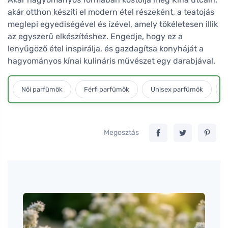
akár otthon készíti el modern étel részeként, a teatojás
meglepi egyediségével és ízével, amely tökéletesen illik
az egyszerű elkészítéshez. Engedje, hogy ez a
lenyűgöző étel inspirálja, és gazdagítsa konyháját a
hagyományos kínai kulináris művészet egy darabjával.
Női parfümök
Férfi parfümök
Unisex parfümök
L
Megosztás