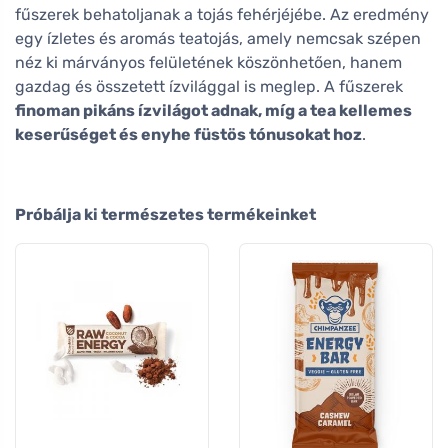
fűszerek behatoljanak a tojás fehérjéjébe. Az eredmény
egy ízletes és aromás teatojás, amely nemcsak szépen
néz ki márványos felületének köszönhetően, hanem
gazdag és összetett ízvilággal is meglep. A fűszerek
finoman pikáns ízvilágot adnak, míg a tea kellemes
keserűséget és enyhe füstös tónusokat hoz
.
Próbálja ki természetes termékeinket