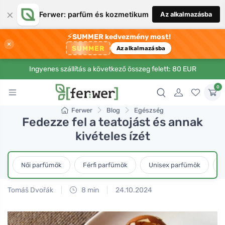
×
Ferwer: parfüm és kozmetikum
Az alkalmazásba
⚡
SUMMER kedvezmény most!
×
SUMMER
Az alkalmazásba
Ingyenes szállítás a következő összeg felett: 80 EUR
0
Ferwer
Blog
Egészség
Fedezze fel a teatojást és annak
kivételes ízét
Női parfümök
Férfi parfümök
Unisex parfümök
L
Tomáš Dvořák
8 min
24.10.2024