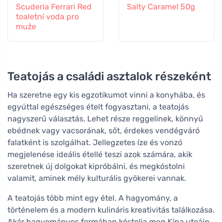
Scuderia Ferrari Red
Salty Caramel 50g
toaletní voda pro
muže
Teatojás a családi asztalok részeként
Ha szeretne egy kis egzotikumot vinni a konyhába, és
egyúttal egészséges ételt fogyasztani, a teatojás
nagyszerű választás. Lehet része reggelinek, könnyű
ebédnek vagy vacsorának, sőt, érdekes vendégváró
falatként is szolgálhat. Jellegzetes íze és vonzó
megjelenése ideális étellé teszi azok számára, akik
szeretnek új dolgokat kipróbálni, és megkóstolni
valamit, aminek mély kulturális gyökerei vannak.
A teatojás több mint egy étel. A hagyomány, a
történelem és a modern kulináris kreativitás találkozása.
Akár hagyományos formában kóstolja meg Kína utcáin,