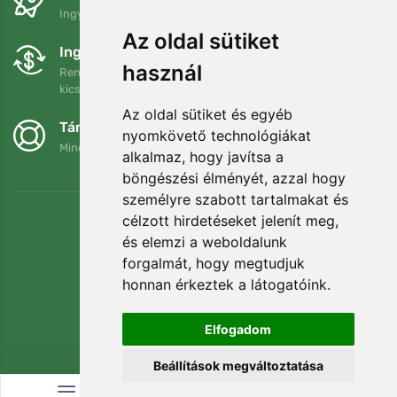
Ingyenes szállítás a következő összeg felett: 80 EUR
Az oldal sütiket
Ingyenes csere és visszaküldés
használ
Rendelését 90 napon belül bármikor visszaküldheti vagy
kicserélheti.
Az oldal sütiket és egyéb
Támogatjuk a Trees.org-ot
nyomkövető technológiákat
Minden megrendelésért ültetünk egy fát! Bővebben
Rólunk
.
alkalmaz, hogy javítsa a
böngészési élményét, azzal hogy
személyre szabott tartalmakat és
célzott hirdetéseket jelenít meg,
és elemzi a weboldalunk
forgalmát, hogy megtudjuk
honnan érkeztek a látogatóink.
Elfogadom
Beállítások megváltoztatása