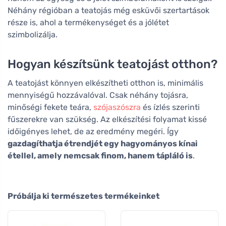
Néhány régióban a teatojás még esküvői szertartások
része is, ahol a termékenységet és a jólétet
szimbolizálja.
Hogyan készítsünk teatojást otthon?
A teatojást könnyen elkészítheti otthon is, minimális
mennyiségű hozzávalóval. Csak néhány tojásra,
minőségi fekete teára,
szójaszószra
és ízlés szerinti
fűszerekre van szükség. Az elkészítési folyamat kissé
időigényes lehet, de az eredmény megéri. Így
gazdagíthatja étrendjét egy hagyományos kínai
étellel, amely nemcsak finom, hanem tápláló is
.
Próbálja ki természetes termékeinket