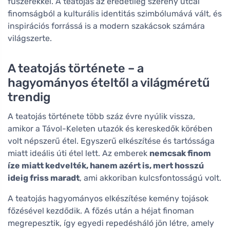
fűszerekkel. A teatojás az eredetileg szerény utcai
finomságból a kulturális identitás szimbólumává vált, és
inspirációs forrássá is a modern szakácsok számára
világszerte.
A teatojás története – a
hagyományos ételtől a világméretű
trendig
A teatojás története több száz évre nyúlik vissza,
amikor a Távol-Keleten utazók és kereskedők körében
volt népszerű étel. Egyszerű elkészítése és tartóssága
miatt ideális úti étel lett. Az emberek
nemcsak finom
íze miatt kedvelték, hanem azért is, mert hosszú
ideig friss maradt
, ami akkoriban kulcsfontosságú volt.
A teatojás hagyományos elkészítése kemény tojások
főzésével kezdődik. A főzés után a héjat finoman
megrepesztik, így egyedi repedésháló jön létre, amely