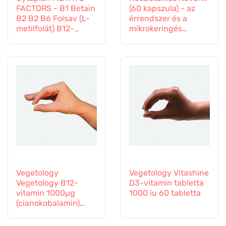
FACTORS - B1 Betain
(60 kapszula) - az
B2 B2 B6 Folsav (L-
érrendszer és a
metilfolát) B12-
mikrokeringés
vitamin és cink, 60
számára
kapszula
Vegetology
Vegetology Vitashine
Vegetology B12-
D3-vitamin tabletta
vitamin 1000µg
1000 iu 60 tabletta
(cianokobalamin)
fokozatos
felszabadulás 60