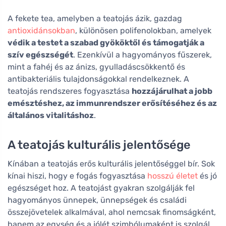
tabletta
A fekete tea, amelyben a teatojás ázik, gazdag
antioxidánsokban
, különösen polifenolokban, amelyek
védik a testet a szabad gyököktől és támogatják a
szív egészségét
. Ezenkívül a hagyományos fűszerek,
mint a fahéj és az ánizs, gyulladáscsökkentő és
antibakteriális tulajdonságokkal rendelkeznek. A
teatojás rendszeres fogyasztása
hozzájárulhat a jobb
emésztéshez, az immunrendszer erősítéséhez és az
általános vitalitáshoz
.
A teatojás kulturális jelentősége
Kínában a teatojás erős kulturális jelentőséggel bír. Sok
kínai hiszi, hogy e fogás fogyasztása
hosszú életet
és jó
egészséget hoz. A teatojást gyakran szolgálják fel
hagyományos ünnepek, ünnepségek és családi
összejövetelek alkalmával, ahol nemcsak finomságként,
hanem az egység és a jólét szimbólumaként is szolgál.