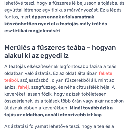
lehetővé teszi, hogy a fűszeres lé bejusson a tojásba, és
egyúttal létrehoz egy tipikus márványozást. Ez a lépés
fontos, mert
éppen ennek a folyamatnak
köszönhetően nyeri el a teatojás mély ízét és
esztétikai megjelenését
.
Merülés a fűszeres teába – hogyan
alakul ki az egyedi íz
A teatojás elkészítésének legfontosabb fázisa a teás
oldatban való áztatás. Ez az oldat általában
fekete
teából
, szójaszószból, olyan fűszerekből áll, mint az
ánizs,
fahéj
, szegfűszeg, és néha citrusfélék héja. A
keveréket lassan főzik, hogy az ízek tökéletesen
összeérjenek, és a tojások több órán vagy akár napokon
át áznak ebben a keverékben.
Minél tovább ázik a
tojás az oldatban, annál intenzívebb ízt kap
.
Az áztatási folyamat lehetővé teszi, hogy a tea és a