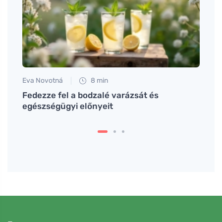
Eva Novotná
8 min
Tomáš
Fedezze fel a bodzalé varázsát és
Merít
sak
egészségügyi előnyeit
sós é