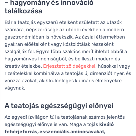
– hagyomány és innováció
találkozása
Bár a teatojás egyszerű ételként született az utazók
számára, népszerűsége az utóbbi években a modern
gasztronómiában is növekszik. Az ázsiai éttermekben
gyakran előételként vagy kóstolótálak részeként
szolgálják fel. Egyre több szakács merít ihletet ebből a
hagyományos finomságból, és beilleszti modern és
kreatív ételekbe.
Erjesztett zöldségekkel
, húsokkal vagy
rizsételekkel kombinálva a teatojás új dimenziót nyer, és
vonzza azokat, akik különleges kulináris élményekre
vágynak.
A teatojás egészségügyi előnyei
Az egyedi ízvilágon túl a teatojásnak számos jelentős
egészségügyi előnye is van. Maga a tojás
kiváló
fehérjeforrás, esszenciális aminosavakat,