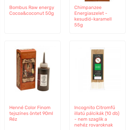
Bombus Raw energy
Chimpanzee
Cocoa&coconut 50g
Energiaszelet -
kesudió-karamell
55g
Henné Color Finom
Incognito Citromfű
tejszínes öntet 90ml
illatú pálcikák (10 db)
Réz
- nem szaglik a
nehéz rovaroknak