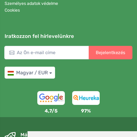
Személyes adatok védelme
Cookies
Iratkozzon fel hírlevelünkre
Bejelentkezés
Magyar / EUR
4,7/5
97%
Másnapra és ingyenesen