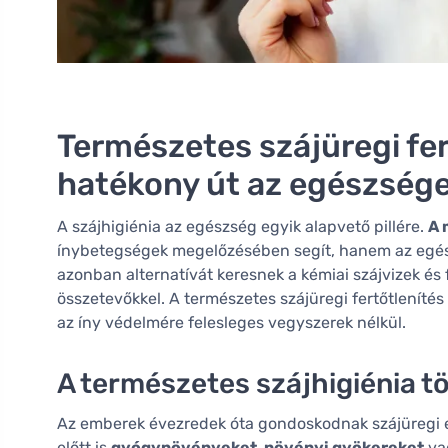
Természetes szájüregi fer
hatékony út az egészség
A szájhigiénia az egészség egyik alapvető pillére.
A 
ínybetegségek megelőzésében segít, hanem az egész
azonban alternatívát keresnek a kémiai szájvizek és
összetevőkkel. A természetes szájüregi fertőtleníté
az íny védelmére felesleges vegyszerek nélkül.
A természetes szájhigiénia t
Az emberek évezredek óta gondoskodnak szájüregi eg
előtt is
gyógynövényeket, növényi gyökereket
vag