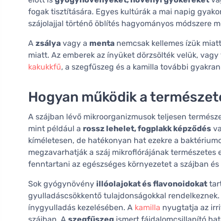
fogak tisztítására. Egyes kultúrák a mai napig gyako
szájolajjal történő öblítés hagyományos módszere mé
A
zsálya
vagy a
menta
nemcsak kellemes ízük miatt
miatt. Az emberek az ínyüket dörzsölték velük, vagy f
kakukkfű
, a szegfűszeg és a kamilla további gyakra
Hogyan működik a természetes
A szájban lévő mikroorganizmusok teljesen termész
mint például a
rossz lehelet, fogplakk képződés
va
kíméletesen, de hatékonyan hat ezekre a baktériumo
megzavarhatják a száj mikroflórájának természetes 
fenntartani az egészséges környezetet a szájban és
Sok gyógynövény
illóolajokat és flavonoidokat
tar
gyulladáscsökkentő tulajdonságokkal rendelkeznek. P
ínygyulladás kezelésében. A
kamilla
nyugtatja az irr
szájban. A
szegfűszeg
ismert fájdalomcsillapító ha