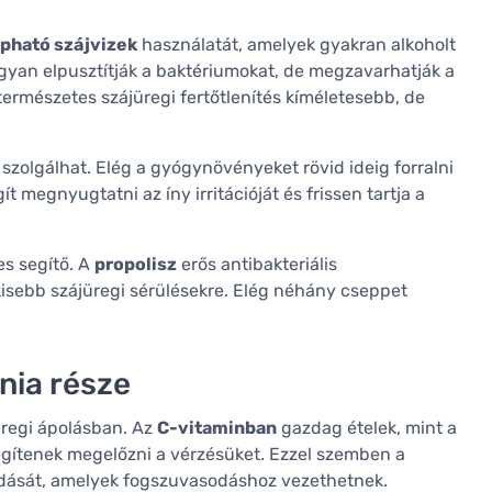
pható szájvizek
használatát, amelyek gyakran alkoholt
gyan elpusztítják a baktériumokat, de megzavarhatják a
 természetes szájüregi fertőtlenítés kíméletesebb, de
szolgálhat. Elég a gyógynövényeket rövid ideig forralni
t megnyugtatni az íny irritációját és frissen tartja a
s segítő. A
propolisz
erős antibakteriális
kisebb szájüregi sérülésekre. Elég néhány cseppet
énia része
jüregi ápolásban. Az
C-vitaminban
gazdag ételek, mint a
s segítenek megelőzni a vérzésüket. Ezzel szemben a
odását, amelyek fogszuvasodáshoz vezethetnek.