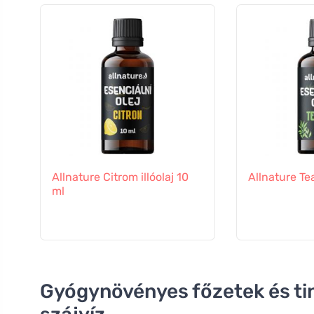
Allnature Citrom illóolaj 10
Allnature Tea
ml
Gyógynövényes főzetek és ti