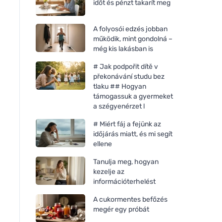
időt és pénzt takarít meg
A folyosói edzés jobban
működik, mint gondolná –
még kis lakásban is
# Jak podpořit dítě v
překonávání studu bez
tlaku ## Hogyan
támogassuk a gyermeket
a szégyenérzet l
# Miért fáj a fejünk az
időjárás miatt, és mi segít
ellene
Tanulja meg, hogyan
kezelje az
információterhelést
A cukormentes befőzés
megér egy próbát