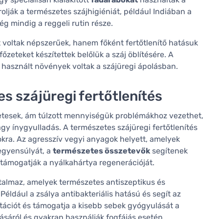
rolják a természetes szájhigiéniát, például Indiában a
g mindig a reggeli rutin része.
 voltak népszerűek, hanem főként fertőtlenítő hatásuk
őzeteket készítettek belőlük a száj öblítésére. A
n használt növények voltak a szájüregi ápolásban.
 szájüregi fertőtlenítés
etesek, ám túlzott mennyiségük problémákhoz vezethet,
gy ínygyulladás. A természetes szájüregi fertőtlenítés
kra. Az agresszív vegyi anyagok helyett, amelyek
egyensúlyát, a
természetes összetevők
segítenek
 támogatják a nyálkahártya regenerációját.
talmaz, amelyek természetes antiszeptikus és
éldául a zsálya antibakteriális hatású és segít az
itációt és támogatja a kisebb sebek gyógyulását a
tásáról és gyakran használják fogfájás esetén.