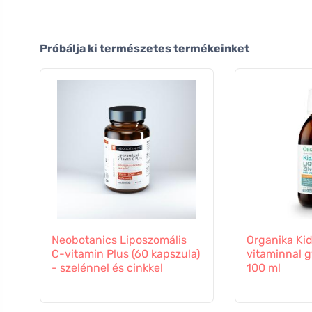
Próbálja ki természetes termékeinket
Neobotanics Liposzomális
Organika Kid
C-vitamin Plus (60 kapszula)
vitaminnal 
- szelénnel és cinkkel
100 ml