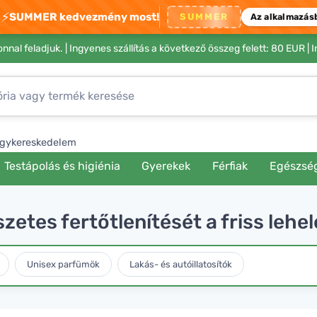
⚡
SUMMER kedvezmény most!
SUMMER
Az alkalmazás
nnal feladjuk. |
Ingyenes szállítás a következő összeg felett: 80 EUR
| 
gykereskedelem
Testápolás és higiénia
Gyerekek
Férfiak
Egészsé
zetes fertőtlenítését a friss lehel
Unisex parfümök
Lakás- és autóillatosítók