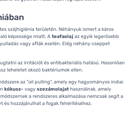
éniában
es szájhigiénia területén. Néhányuk ismert a káros
 való képessége miatt. A
teafaolaj
az egyik legerősebb
gyulladás vagy afták esetén. Elég néhány cseppet
ugtatni az irritációt és antibakteriális hatású. Hasonlóan
sz leheletet okozó baktériumok ellen.
módszere az "oil pulling", amely egy hagyományos indiai
an
kókusz-
vagy
szezámolajat
használnak, amely
a módszernek a rendszeres alkalmazása nemcsak segít a
t és hozzájárulhat a fogak fehérítéséhez.