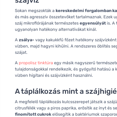
szájvíz
Sokan megszokták a
kereskedelmi forgalomban ka
és más agresszív összetevőket tartalmaznak. Ezek u
száj mikroflórájának természetes
egyensúlyát
is. A
ugyanolyan hatékony alternatívákat kínál.
A
zsálya-
vagy kakukkfű főzet hatékony szájvízként 
vízben, majd hagyni kihűlni. A rendszeres öblítés segí
szájat.
A
propolisz tinktúra
egy másik nagyszerű természete
tulajdonságokkal rendelkezik, és gyógyító hatású a 
vízben hígítani és szájvízként használni.
A táplálkozás mint a szájhigi
A megfelelő táplálkozás kulcsszerepet játszik a szá
citrusfélék vagy a piros paprika, erősítik az ínyt é
finomított cukrok
elősegítik a baktériumok szapor