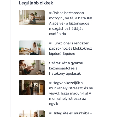
Legújabb cikkek
# Jak se beztonosan
mozogni, ha fáj a háta ##
Alapelvek a biztonságos
mozgáshoz hátfájás
esetén Ha
# Funkcionális rendszer
papírokhoz és blokkokhoz
lépésről lépésre
Száraz kéz a gyakori
kézmosástól és a
hatékony ápolásuk
# Hogyan kezeljük a
munkahelyi stresszt, és ne
vigyük haza magunkkal A
munkahelyi stressz az
egyik
# Hideg ételek munkába –