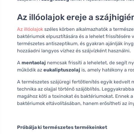
Az illóolajok ereje a szájhigi
Az illóolajok
széles körben alkalmazhatók a természet
baktériumok elpusztítására és a lehelet frissítésére
természetes antiszeptikum, és gyakran ajánlják íny
hozzáadni langyos vízhez és szájvízként használni.
A
mentaolaj
nemcsak frissíti a leheletet, de segít ny
működik az
eukaliptuszolaj
is, amely hatékony a ros
A természetes szájüregi fertőtlenítés egyik kedvelt 
technika az olajjal történő szájöblítés. Leggyakrabb
magához köti a toxinokat és baktériumokat. Ennek 
baktériumok eltávolításában, hanem erősítheti az íny
Próbálja ki természetes termékeinket