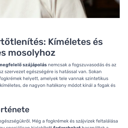
tőtlenítés: Kíméletes és
es mosolyhoz
megfelelő szájápolás
nemcsak a fogszuvasodás és az
 szervezet egészségére is hatással van. Sokan
 fogkrémek helyett, amelyek tele vannak szintetikus
s kíméletes, de nagyon hatékony módot kínál a fogak és
örténete
észségükről. Még a fogkrémek és szájvizek feltalálása
y speciálisan kialakított
fadarabokat
használtak a