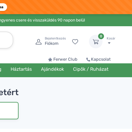
ba
Ingyenes csere és visszaküldés 90 napon belül
0
Bejelentkezés
Kosár
Fiókom
Ferwer Club
Kapcsolat
g
Háztartás
Ajándékok
Cipők / Ruházat
etért