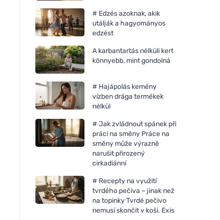
# Edzés azoknak, akik
utálják a hagyományos
edzést
A karbantartás nélküli kert
könnyebb, mint gondolná
# Hajápolás kemény
vízben drága termékek
nélkül
# Jak zvládnout spánek při
práci na směny Práce na
směny může výrazně
narušit přirozený
cirkadiánní
# Recepty na využití
tvrdého pečiva – jinak než
na topinky Tvrdé pečivo
nemusí skončit v koši. Exis