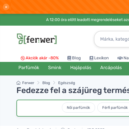
×
A 12:00 óra előtt leadott megrendeléseket azo
Akciók akár -80%
Blog
Lexikon
Na
Parfümök
Smink
Hajápolás
Arcápolás
Ferwer
Blog
Egészség
Fedezze fel a szájüreg termés
Női parfümök
Férfi parfümök