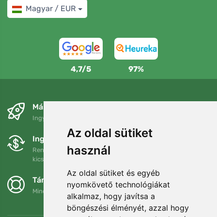
Magyar / EUR
4,7/5
97%
Másnapra és ingyenesen
Ingyenes szállítás a következő összeg felett: 80 EUR
Az oldal sütiket
Ingyenes csere és visszaküldés
használ
Rendelését 90 napon belül bármikor visszaküldheti vagy
kicserélheti.
Az oldal sütiket és egyéb
Támogatjuk a Trees.org-ot
nyomkövető technológiákat
Minden megrendelésért ültetünk egy fát! Bővebben
Rólunk
.
alkalmaz, hogy javítsa a
böngészési élményét, azzal hogy