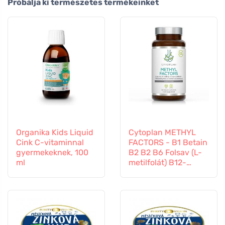
Próbálja ki természetes termékeinket
Organika Kids Liquid
Cytoplan METHYL
Cink C-vitaminnal
FACTORS - B1 Betain
gyermekeknek, 100
B2 B2 B6 Folsav (L-
ml
metilfolát) B12-
vitamin és cink, 60
kapszula