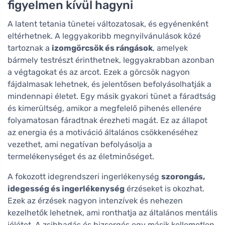
figyelmen kívül hagyni
A latent tetania tünetei változatosak, és egyénenként
eltérhetnek. A leggyakoribb megnyilvánulások közé
tartoznak a
izomgörcsök és rángások
, amelyek
bármely testrészt érinthetnek, leggyakrabban azonban
a végtagokat és az arcot. Ezek a görcsök nagyon
fájdalmasak lehetnek, és jelentősen befolyásolhatják a
mindennapi életet. Egy másik gyakori tünet a fáradtság
és kimerültség, amikor a megfelelő pihenés ellenére
folyamatosan fáradtnak érezheti magát. Ez az állapot
az energia és a motiváció általános csökkenéséhez
vezethet, ami negatívan befolyásolja a
termelékenységet és az életminőséget.
A fokozott idegrendszeri ingerlékenység
szorongás,
idegesség és ingerlékenység
érzéseket is okozhat.
Ezek az érzések nagyon intenzívek és nehezen
kezelhetők lehetnek, ami ronthatja az általános mentális
jólétet. A zsibbadás és bizsergés egy másik kellemetlen