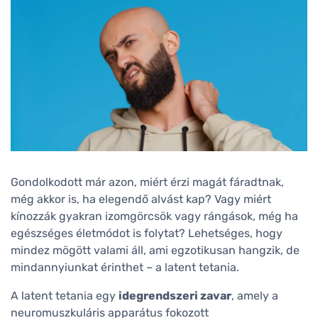
Gondolkodott már azon, miért érzi magát fáradtnak,
még akkor is, ha elegendő alvást kap? Vagy miért
kínozzák gyakran izomgörcsök vagy rángások, még ha
egészséges életmódot is folytat? Lehetséges, hogy
mindez mögött valami áll, ami egzotikusan hangzik, de
mindannyiunkat érinthet – a latent tetania.
A latent tetania egy
idegrendszeri zavar
, amely a
neuromuszkuláris apparátus fokozott