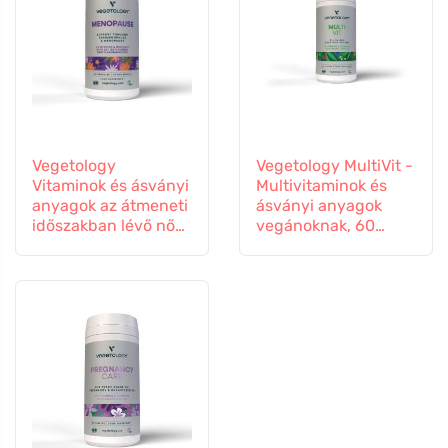
Vegetology
Vegetology MultiVit -
Vitaminok és ásványi
Multivitaminok és
anyagok az átmeneti
ásványi anyagok
időszakban lévő nők
vegánoknak, 60
számára, 60
tabletta
kapszula