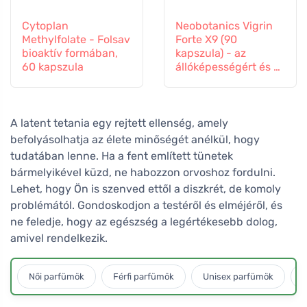
Cytoplan
Neobotanics Vigrin
Methylfolate - Folsav
Forte X9 (90
bioaktív formában,
kapszula) - az
60 kapszula
állóképességért és a
vitalitásért
A latent tetania egy rejtett ellenség, amely
befolyásolhatja az élete minőségét anélkül, hogy
tudatában lenne. Ha a fent említett tünetek
bármelyikével küzd, ne habozzon orvoshoz fordulni.
Lehet, hogy Ön is szenved ettől a diszkrét, de komoly
problémától. Gondoskodjon a testéről és elméjéről, és
ne feledje, hogy az egészség a legértékesebb dolog,
amivel rendelkezik.
Női parfümök
Férfi parfümök
Unisex parfümök
L