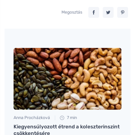
Megosztás
Anna Procházková
7 min
Tomáš
Kiegyensúlyozott étrend a koleszterinszint
Milye
csökkentésére
és mi