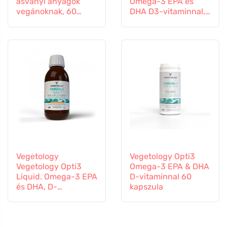
ásványi anyagok
Omega-3 EPA és
vegánoknak, 60
DHA D3-vitaminnal,
tabletta
folyékony 150 ml,
ízesítetlen
Vegetology
Vegetology Opti3
Vegetology Opti3
Omega-3 EPA & DHA
Liquid. Omega-3 EPA
D-vitaminnal 60
és DHA, D-
kapszula
vitaminnal, 150 ml