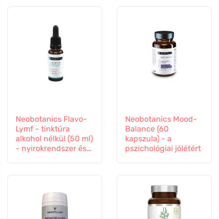
Neobotanics Flavo-
Neobotanics Mood-
Lymf - tinktúra
Balance (60
alkohol nélkül (50 ml)
kapszula) - a
- nyirokrendszer és
pszichológiai jólétért
érrendszer