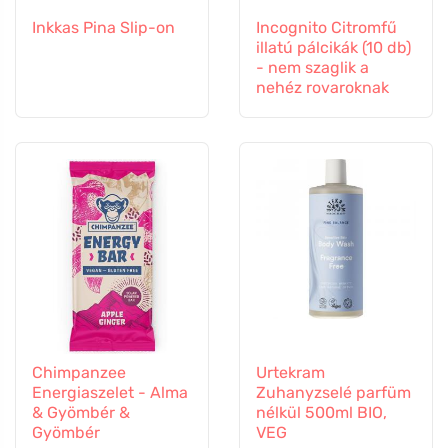
Inkkas Pina Slip-on
Incognito Citromfű
illatú pálcikák (10 db)
- nem szaglik a
nehéz rovaroknak
Chimpanzee
Urtekram
Energiaszelet - Alma
Zuhanyzselé parfüm
& Gyömbér &
nélkül 500ml BIO,
Gyömbér
VEG