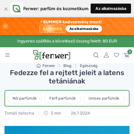
×
Ferwer: parfüm és kozmetikum
Az alkalmazásba
⚡
SUMMER kedvezmény most!
×
SUMMER
Az alkalmazásba
Ingyenes szállítás a következő összeg felett: 80 EUR
0
Ferwer
Blog
Egészség
Fedezze fel a rejtett jeleit a latens
tetániának
Női parfümök
Férfi parfümök
Unisex parfümök
L
Tomáš Vařecha
5 min
26.7.2024