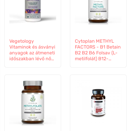
Vegetology
Cytoplan METHYL
Vitaminok és ásványi
FACTORS - B1 Betain
anyagok az átmeneti
B2 B2 B6 Folsav (L-
időszakban lévő nők
metilfolát) B12-
számára, 60
vitamin és cink, 60
kapszula
kapszula