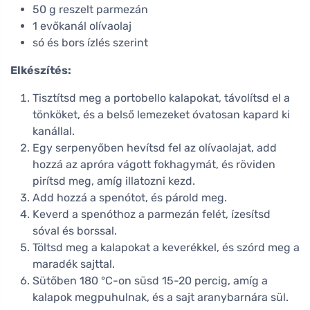
50 g reszelt parmezán
1 evőkanál olívaolaj
só és bors ízlés szerint
Elkészítés:
Tisztítsd meg a portobello kalapokat, távolítsd el a
tönköket, és a belső lemezeket óvatosan kapard ki
kanállal.
Egy serpenyőben hevítsd fel az olívaolajat, add
hozzá az apróra vágott fokhagymát, és röviden
pirítsd meg, amíg illatozni kezd.
Add hozzá a spenótot, és párold meg.
Keverd a spenóthoz a parmezán felét, ízesítsd
sóval és borssal.
Töltsd meg a kalapokat a keverékkel, és szórd meg a
maradék sajttal.
Sütőben 180 °C-on süsd 15-20 percig, amíg a
kalapok megpuhulnak, és a sajt aranybarnára sül.