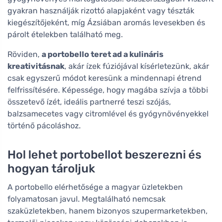
gyakran használják rizottó alapjaként vagy tészták
kiegészítőjeként, míg Ázsiában aromás levesekben és
párolt ételekben található meg.
Röviden,
a portobello teret ad a kulináris
kreativitásnak
, akár ízek fúziójával kísérletezünk, akár
csak egyszerű módot keresünk a mindennapi étrend
felfrissítésére. Képessége, hogy magába szívja a többi
összetevő ízét, ideális partnerré teszi szójás,
balzsamecetes vagy citromlével és gyógynövényekkel
történő pácoláshoz.
Hol lehet portobellot beszerezni és
hogyan tároljuk
A portobello elérhetősége a magyar üzletekben
folyamatosan javul. Megtalálható nemcsak
szaküzletekben, hanem bizonyos szupermarketekben,