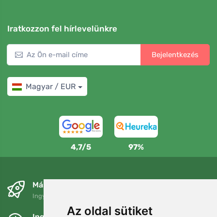
Iratkozzon fel hírlevelünkre
Bejelentkezés
Magyar / EUR
4,7/5
97%
Másnapra és ingyenesen
Ingyenes szállítás a következő összeg felett: 80 EUR
Az oldal sütiket
Ingyenes csere és visszaküldés