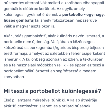
húsmentes alternatívák mellett a korábban elhanyagolt
gombák is előtérbe kerülnek. Az egyik, amely
különleges figyelmet érdemel, a
portobello – egy nagy,
húsos gombafajta
, amely fokozatosan népszerűvé
válik a magyar asztalokon is.
Akár „óriás gombaként", akár kulináris nevén ismered, a
portobello nem újdonság. Valójában a közönséges
kétszórású csiperkegomba (Agaricus bisporus) teljesen
érett formája, amelyet az üzletekben fehér csiperkeként
ismerünk. A különbség azonban az ízben, a textúrában
és a felhasználási módokban rejlik – és éppen ez teszi a
portobellot nélkülözhetetlen segítőtárssá a modern
konyhában.
Mi teszi a portobellot különlegessé?
Első pillantásra méretével tűnik ki. A kalap átmérője
akár 15 centiméter is lehet, és a szilárd húsának