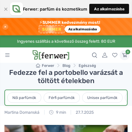
×
Ferwer: parfüm és kozmetikum
Az alkalmazásba
⚡
SUMMER kedvezmény most!
×
SUMMER
Az alkalmazásba
Ingyenes szállítás a következő összeg felett: 80 EUR
0
Ferwer
Blog
Egészség
Fedezze fel a portobello varázsát a
töltött ételekben
Női parfümök
Férfi parfümök
Unisex parfümök
L
Martina Domanská
9 min
27.7.2025