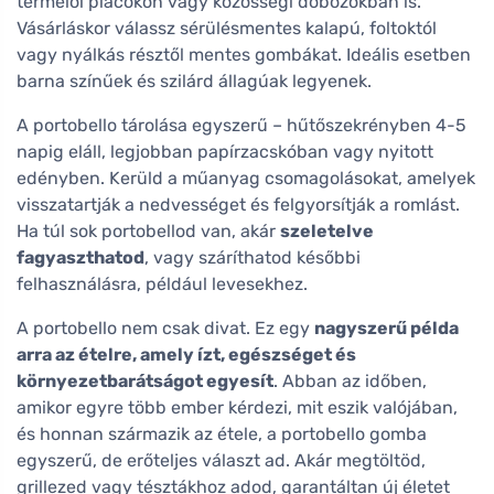
termelői piacokon vagy közösségi dobozokban is.
Vásárláskor válassz sérülésmentes kalapú, foltoktól
vagy nyálkás résztől mentes gombákat. Ideális esetben
barna színűek és szilárd állagúak legyenek.
A portobello tárolása egyszerű – hűtőszekrényben 4-5
napig eláll, legjobban papírzacskóban vagy nyitott
edényben. Kerüld a műanyag csomagolásokat, amelyek
visszatartják a nedvességet és felgyorsítják a romlást.
Ha túl sok portobellod van, akár
szeletelve
fagyaszthatod
, vagy száríthatod későbbi
felhasználásra, például levesekhez.
A portobello nem csak divat. Ez egy
nagyszerű példa
arra az ételre, amely ízt, egészséget és
környezetbarátságot egyesít
. Abban az időben,
amikor egyre több ember kérdezi, mit eszik valójában,
és honnan származik az étele, a portobello gomba
egyszerű, de erőteljes választ ad. Akár megtöltöd,
grillezed vagy tésztákhoz adod, garantáltan új életet