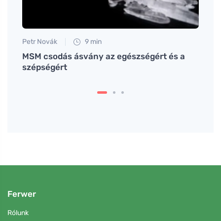
Petr Novák
9 min
Petr N
s
MSM csodás ásvány az egészségért és a
# Co 
szépségért
Prask
nebo 
Ferwer
Rólunk