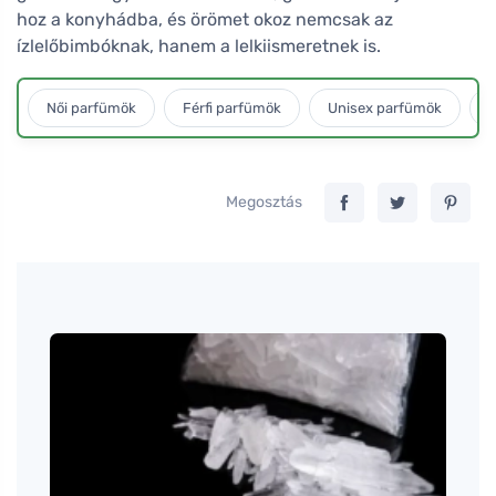
hoz a konyhádba, és örömet okoz nemcsak az
ízlelőbimbóknak, hanem a lelkiismeretnek is.
Női parfümök
Férfi parfümök
Unisex parfümök
L
Megosztás