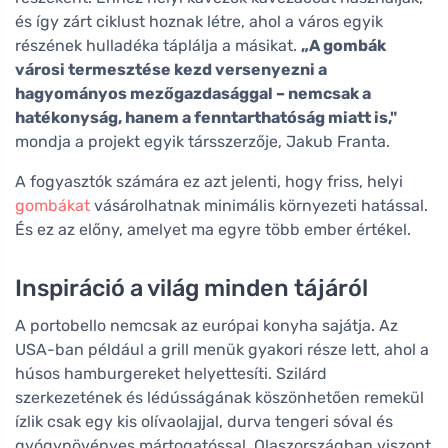
és így zárt ciklust hoznak létre, ahol a város egyik
részének hulladéka táplálja a másikat.
„A gombák
városi termesztése kezd versenyezni a
hagyományos mezőgazdasággal – nemcsak a
hatékonyság, hanem a fenntarthatóság miatt is,"
mondja a projekt egyik társszerzője, Jakub Franta.
A fogyasztók számára ez azt jelenti, hogy friss, helyi
gombákat
vásárolhatnak minimális környezeti hatással.
És ez az előny, amelyet ma egyre több ember értékel.
Inspiráció a világ minden tájáról
A portobello nemcsak az európai konyha sajátja. Az
USA-ban például a grill menük gyakori része lett, ahol a
húsos hamburgereket helyettesíti. Szilárd
szerkezetének és lédússágának köszönhetően remekül
ízlik csak egy kis olívaolajjal, durva tengeri sóval és
gyógynövényes mártogatóssal. Olaszországban viszont