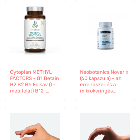
Cytoplan METHYL
Neobotanics Novarix
FACTORS - B1 Betain
(60 kapszula) - az
B2 B2 B6 Folsav (L-
érrendszer és a
metilfolát) B12-
mikrokeringés
vitamin és cink, 60
számára
kapszula