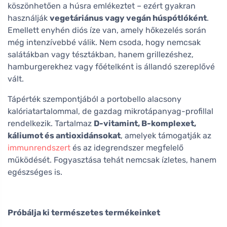
köszönhetően a húsra emlékeztet – ezért gyakran
használják
vegetáriánus vagy vegán húspótlóként
.
Emellett enyhén diós íze van, amely hőkezelés során
még intenzívebbé válik. Nem csoda, hogy nemcsak
salátákban vagy tésztákban, hanem grillezéshez,
hamburgerekhez vagy főételként is állandó szereplővé
vált.
Tápérték szempontjából a portobello alacsony
kalóriatartalommal, de gazdag mikrotápanyag-profillal
rendelkezik. Tartalmaz
D-vitamint, B-komplexet,
káliumot és antioxidánsokat
, amelyek támogatják az
immunrendszert
és az idegrendszer megfelelő
működését. Fogyasztása tehát nemcsak ízletes, hanem
egészséges is.
Próbálja ki természetes termékeinket