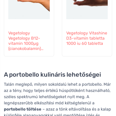
Vegetology
Vegetology Vitashine
Vegetology B12-
D3-vitamin tabletta
vitamin 1000µg
1000 iu 60 tabletta
(cianokobalamin)
fokozatos
felszabadulás 60
tabletta
A portobello kulináris lehetőségei
Talán meglepő, milyen sokoldalú lehet a portobello. Már
az a tény, hogy teljes értékű húspótlóként használható,
széles spektrumú lehetőségeket nyit meg. A
legnépszerűbb elkészítési mód kétségtelenül a
portobello töltése
– azaz a tönk eltávolítása és a kalap
különféle alapanyagokkal való megtöltése ízlés és