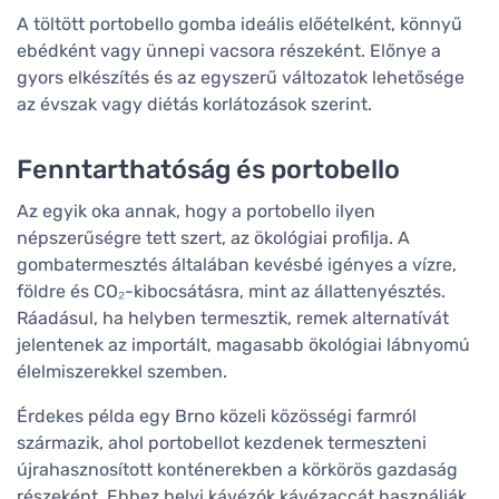
A töltött portobello gomba ideális előételként, könnyű
ebédként vagy ünnepi vacsora részeként. Előnye a
gyors elkészítés és az egyszerű változatok lehetősége
az évszak vagy diétás korlátozások szerint.
Fenntarthatóság és portobello
Az egyik oka annak, hogy a portobello ilyen
népszerűségre tett szert, az ökológiai profilja. A
gombatermesztés általában kevésbé igényes a vízre,
földre és CO₂-kibocsátásra, mint az állattenyésztés.
Ráadásul, ha helyben termesztik, remek alternatívát
jelentenek az importált, magasabb ökológiai lábnyomú
élelmiszerekkel szemben.
Érdekes példa egy Brno közeli közösségi farmról
származik, ahol portobellot kezdenek termeszteni
újrahasznosított konténerekben a körkörös gazdaság
részeként. Ehhez helyi kávézók kávézaccát használják,