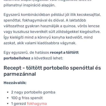
pillanatnyi inspiráció alapján.
Egyszerű kombinációkban például jól illik kecskesajttal,
spenóttal, fokhagymával és dióval. A laktatóbb
változathoz gyakran használják a quinoa, vörös lencse
vagy kuszkusz keverékét sült zöldségekkel kiegészítve.
Így kielégíti mind a könnyű konyha kedvelőit, mind
azokat, akik valami kiadósabbra vágynak.
Egy egyszerű, de hatásos
recept a töltött
portobellohoz
a következő lehet:
Recept - töltött portobello spenóttal és
parmezánnal
Hozzávalók:
2 nagy portobello gomba
100 g friss spenót
1 gerezd
fokhagyma