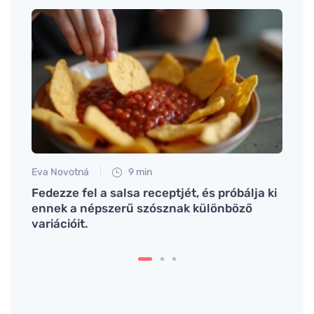
Eva Novotná
9 min
Eva No
nkba
Fedezze fel a salsa receptjét, és próbálja ki
Gyors
ennek a népszerű szósznak különböző
kony
variációit.