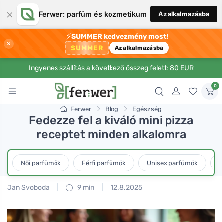
×
Ferwer: parfüm és kozmetikum
Az alkalmazásba
⚡
SUMMER kedvezmény most!
×
SUMMER
Az alkalmazásba
Ingyenes szállítás a következő összeg felett: 80 EUR
0
Ferwer
Blog
Egészség
Fedezze fel a kiváló mini pizza
receptet minden alkalomra
Női parfümök
Férfi parfümök
Unisex parfümök
L
Jan Svoboda
9 min
12.8.2025