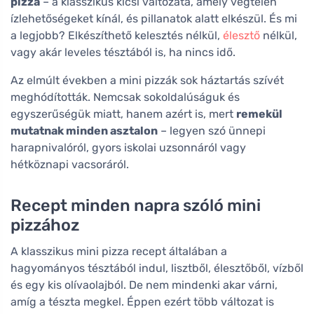
pizza
– a klasszikus kicsi változata, amely végtelen
ízlehetőségeket kínál, és pillanatok alatt elkészül. És mi
a legjobb? Elkészíthető kelesztés nélkül,
élesztő
nélkül,
vagy akár leveles tésztából is, ha nincs idő.
Az elmúlt években a mini pizzák sok háztartás szívét
meghódították. Nemcsak sokoldalúságuk és
egyszerűségük miatt, hanem azért is, mert
remekül
mutatnak minden asztalon
– legyen szó ünnepi
harapnivalóról, gyors iskolai uzsonnáról vagy
hétköznapi vacsoráról.
Recept minden napra szóló mini
pizzához
A klasszikus mini pizza recept általában a
hagyományos tésztából indul, lisztből, élesztőből, vízből
és egy kis olívaolajból. De nem mindenki akar várni,
amíg a tészta megkel. Éppen ezért több változat is