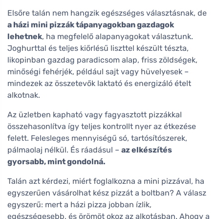
Elsőre talán nem hangzik egészséges választásnak, de
a házi mini pizzák tápanyagokban gazdagok
lehetnek
, ha megfelelő alapanyagokat választunk.
Joghurttal és teljes kiőrlésű liszttel készült tészta,
likopinban gazdag paradicsom alap, friss zöldségek,
minőségi fehérjék, például sajt vagy hüvelyesek –
mindezek az összetevők laktató és energizáló ételt
alkotnak.
Az üzletben kapható vagy fagyasztott pizzákkal
összehasonlítva így teljes kontrollt nyer az étkezése
felett. Felesleges mennyiségű só, tartósítószerek,
pálmaolaj nélkül. És ráadásul –
az elkészítés
gyorsabb, mint gondolná.
Talán azt kérdezi, miért foglalkozna a mini pizzával, ha
egyszerűen vásárolhat kész pizzát a boltban? A válasz
egyszerű: mert a házi pizza jobban ízlik,
egészségesebb, és örömöt okoz az alkotásban. Ahogy a