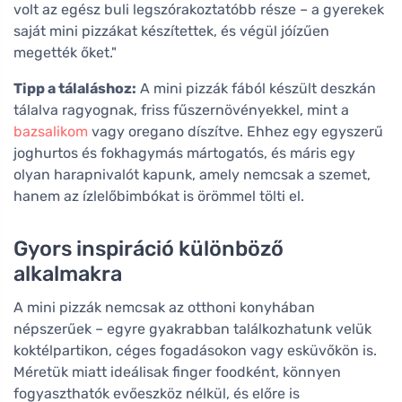
volt az egész buli legszórakoztatóbb része – a gyerekek
saját mini pizzákat készítettek, és végül jóízűen
megették őket."
Tipp a tálaláshoz:
A mini pizzák fából készült deszkán
tálalva ragyognak, friss fűszernövényekkel, mint a
bazsalikom
vagy oregano díszítve. Ehhez egy egyszerű
joghurtos és fokhagymás mártogatós, és máris egy
olyan harapnivalót kapunk, amely nemcsak a szemet,
hanem az ízlelőbimbókat is örömmel tölti el.
Gyors inspiráció különböző
alkalmakra
A mini pizzák nemcsak az otthoni konyhában
népszerűek – egyre gyakrabban találkozhatunk velük
koktélpartikon, céges fogadásokon vagy esküvőkön is.
Méretük miatt ideálisak finger foodként, könnyen
fogyaszthatók evőeszköz nélkül, és előre is