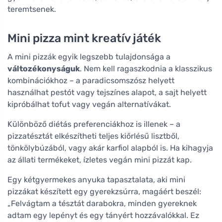
teremtsenek.
Mini pizza mint kreatív játék
A mini pizzák egyik legszebb tulajdonsága a
változékonyságuk
. Nem kell ragaszkodnia a klasszikus
kombinációkhoz – a paradicsomszósz helyett
használhat pestót vagy tejszínes alapot, a sajt helyett
kipróbálhat tofut vagy vegán alternatívákat.
Különböző diétás preferenciákhoz is illenek – a
pizzatésztát elkészítheti teljes kiőrlésű lisztből,
tönkölybúzából, vagy akár karfiol alapból is. Ha kihagyja
az állati termékeket, ízletes vegán mini pizzát kap.
Egy kétgyermekes anyuka tapasztalata, aki mini
pizzákat készített egy gyerekzsúrra, magáért beszél:
„Felvágtam a tésztát darabokra, minden gyereknek
adtam egy lepényt és egy tányért hozzávalókkal. Ez