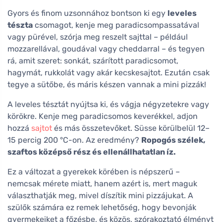
Gyors és finom uzsonnához bontson ki egy
leveles
tészta
csomagot, kenje meg paradicsompassatával
vagy pürével, szórja meg reszelt sajttal – például
mozzarellával, goudával vagy cheddarral – és tegyen
rá, amit szeret: sonkát, szárított paradicsomot,
hagymát, rukkolát vagy akár kecskesajtot. Ezután csak
tegye a sütőbe, és máris készen vannak a mini pizzák!
A leveles tésztát nyújtsa ki, és vágja négyzetekre vagy
körökre. Kenje meg paradicsomos keverékkel, adjon
hozzá
sajtot
és más összetevőket. Süsse körülbelül 12–
15 percig 200 °C-on. Az eredmény?
Ropogós szélek,
szaftos középső rész és ellenállhatatlan íz.
Ez a változat a gyerekek körében is népszerű –
nemcsak mérete miatt, hanem azért is, mert maguk
választhatják meg, mivel díszítik mini pizzájukat. A
szülők számára ez remek lehetőség, hogy bevonják
gyermekeiket a főzésbe, és közös, szórakoztató élményt