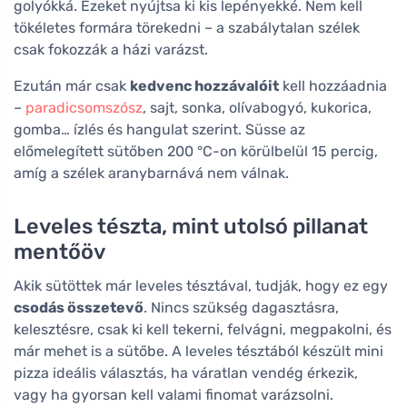
golyókká. Ezeket nyújtsa ki kis lepényekké. Nem kell
tökéletes formára törekedni – a szabálytalan szélek
csak fokozzák a házi varázst.
Ezután már csak
kedvenc hozzávalóit
kell hozzáadnia
–
paradicsomszósz
, sajt, sonka, olívabogyó, kukorica,
gomba… ízlés és hangulat szerint. Süsse az
előmelegített sütőben 200 °C-on körülbelül 15 percig,
amíg a szélek aranybarnává nem válnak.
Leveles tészta, mint utolsó pillanat
mentőöv
Akik sütöttek már leveles tésztával, tudják, hogy ez egy
csodás összetevő
. Nincs szükség dagasztásra,
kelesztésre, csak ki kell tekerni, felvágni, megpakolni, és
már mehet is a sütőbe. A leveles tésztából készült mini
pizza ideális választás, ha váratlan vendég érkezik,
vagy ha gyorsan kell valami finomat varázsolni.