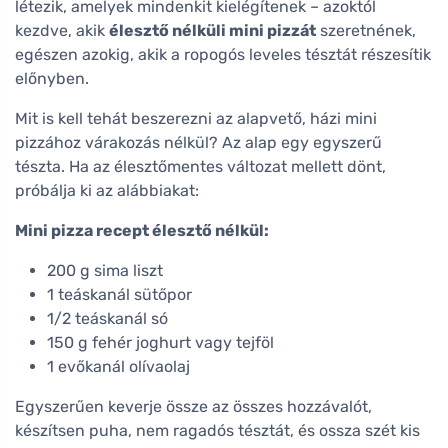
létezik, amelyek mindenkit kielégítenek – azoktól
kezdve, akik
élesztő nélküli mini pizzát
szeretnének,
egészen azokig, akik a ropogós leveles tésztát részesítik
előnyben.
Mit is kell tehát beszerezni az alapvető, házi mini
pizzához várakozás nélkül? Az alap egy egyszerű
tészta. Ha az élesztőmentes változat mellett dönt,
próbálja ki az alábbiakat:
Mini pizza recept élesztő nélkül:
200 g sima liszt
1 teáskanál sütőpor
1/2 teáskanál só
150 g fehér joghurt vagy tejföl
1 evőkanál olívaolaj
Egyszerűen keverje össze az összes hozzávalót,
készítsen puha, nem ragadós tésztát, és ossza szét kis