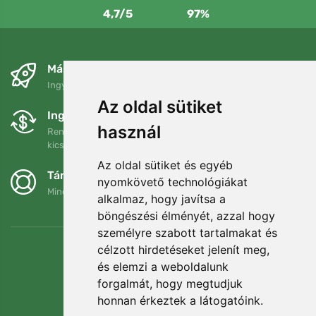
4,7/5
97%
Másnapra és ingyenesen
Ingyenes szállítás a következő összeg felett: 80 EUR
Az oldal sütiket
Ingyenes csere és visszaküldés
használ
Rendelését 90 napon belül bármikor visszaküldheti vagy
kicserélheti.
Az oldal sütiket és egyéb
Támogatjuk a Trees.org-ot
nyomkövető technológiákat
Minden megrendelésért ültetünk egy fát! Bővebben
Rólunk
.
alkalmaz, hogy javítsa a
böngészési élményét, azzal hogy
személyre szabott tartalmakat és
célzott hirdetéseket jelenít meg,
és elemzi a weboldalunk
forgalmát, hogy megtudjuk
honnan érkeztek a látogatóink.