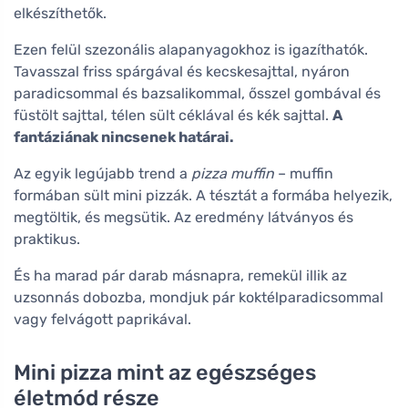
elkészíthetők.
Ezen felül szezonális alapanyagokhoz is igazíthatók.
Tavasszal friss spárgával és kecskesajttal, nyáron
paradicsommal és bazsalikommal, ősszel gombával és
füstölt sajttal, télen sült céklával és kék sajttal.
A
fantáziának nincsenek határai.
Az egyik legújabb trend a
pizza muffin
– muffin
formában sült mini pizzák. A tésztát a formába helyezik,
megtöltik, és megsütik. Az eredmény látványos és
praktikus.
És ha marad pár darab másnapra, remekül illik az
uzsonnás dobozba, mondjuk pár koktélparadicsommal
vagy felvágott paprikával.
Mini pizza mint az egészséges
életmód része