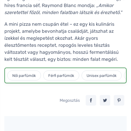
híres francia séf, Raymond Blanc mondja:
„Amikor
szeretettel főzöl, minden falatban látszik és érezhető."
A mini pizza nem csupán étel – ez egy kis kulináris
projekt, amelybe bevonhatja családját, játszhat az
ízekkel és meglepetést okozhat. Akár gyors
élesztőmentes receptet, ropogós leveles tésztás
változatot vagy hagyományos, hosszú fermentálású
kelt tésztát választ, egy biztos: minden falat megéri.
Női parfümök
Férfi parfümök
Unisex parfümök
L
Megosztás