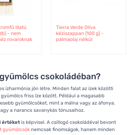
tromfű illatú
Tierra Verde Olíva
 db) - nem
kéziszappan (100 g) -
héz rovaroknak
pálmaolaj nélkül
 a gyümölcs csokoládéban?
s ízharmónia jön létre. Minden falat az ízek közötti
 gyümölcs friss íze között. Például a magasabb
desebb gyümölcsöket, mint a málna vagy az áfonya.
 vagy a narancs savanykás tónusaihoz.
i értéket
is képvisel. A csillogó csokoládéval bevont
lt gyümölcsök
nemcsak finomságok, hanem minden