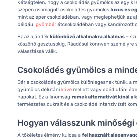
Kétségtelen, hogy a csokoládés gyümölcs az egyik l
szépen csomagolt csokoládés gyümölcs
luxus és 
mint az eper csokoládéban, vagy meglephetjük az a
például
gyömbér
étcsokoládéban vagy kandírozott c
Ez az ajándék
különböző alkalmakra alkalmas
– szü
köszönő gesztusokig. Ráadásul könnyen személyre sza
választássá válik.
Csokoládés gyümölcs a mind
Bár a csokoládés gyümölcs különlegesnek tűnik, a mi
gyümölcs délutáni
kávé
mellett vagy ebéd utáni éde
napokat. Ez a finomság
remek alternatívát kínál a
természetes cukrait és a csokoládé intenzív ízét kom
Hogyan válasszunk minőségi
A tökéletes élmény kulcsa a
felhasznált alapanya