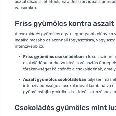
asztal dísze is lehetnek. Ez a desszert ideális ünn
vacsorákra.
Friss gyümölcs kontra aszal
A csokoládés gyümölcs egyik legnagyobb előnye a
legalkalmasabb az azonnali fogyasztásra, vagy asza
intenzívebb ízű.
Friss gyümölcs csokoládéban
a luxus szinonim
csokoládéba burkolva ideális választás ünnepélye
törékenységet kölcsönöz a csokoládénak, amely 
Aszalt gyümölcs csokoládéban
teljesen más él
intenzív édessége a csokoládéval kombinálva ol
gyümölcsfajta praktikus is – ideális utazáshoz
Csokoládés gyümölcs mint lu