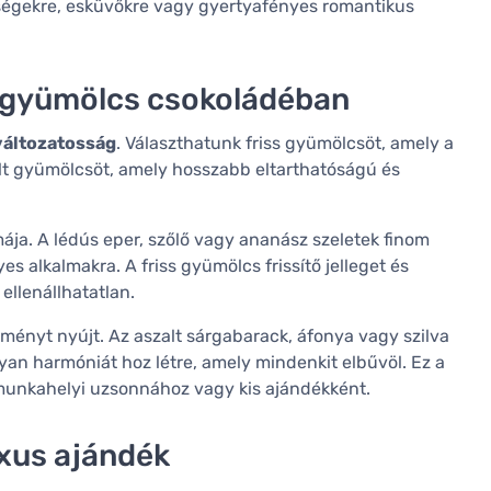
epségekre, esküvőkre vagy gyertyafényes romantikus
t gyümölcs csokoládéban
változatosság
. Választhatunk friss gyümölcsöt, amely a
lt gyümölcsöt, amely hosszabb eltarthatóságú és
ája. A lédús eper, szőlő vagy ananász szeletek finom
s alkalmakra. A friss gyümölcs frissítő jelleget és
ellenállhatatlan.
ményt nyújt. Az aszalt sárgabarack, áfonya vagy szilva
yan harmóniát hoz létre, amely mindenkit elbűvöl. Ez a
, munkahelyi uzsonnához vagy kis ajándékként.
xus ajándék