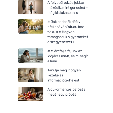
A folyosói edzés jobban
működik, mint gondolná –
még kis lakásban is
# Jak podpořit dítě v
překonávání studu bez
tlaku ## Hogyan
támogassuk a gyermeket
a szégyenérzet l
# Miért fáj a fejünk az
időjárás miatt, és mi segít
ellene
Tanulja meg, hogyan
kezelje az
információterhelést
A cukormentes befőzés
megér egy próbát