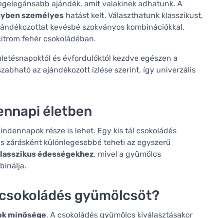
egelegánsabb ajándék, amit valakinek adhatunk. A
egyben személyes
hatást kelt. Választhatunk klasszikust,
jándékozottat kevésbé szokványos kombinációkkal,
itrom fehér csokoládéban.
letésnapoktól és évfordulóktól kezdve egészen a
bható az ajándékozott ízlése szerint, így univerzális
ennapi életben
ndennapok része is lehet. Egy kis tál csokoládés
s zárásként különlegesebbé teheti az egyszerű
 klasszikus édességekhez
, mivel a gyümölcs
binálja.
 csokoládés gyümölcsöt?
gok minősége
. A csokoládés gyümölcs kiválasztásakor