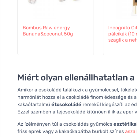
Bombus Raw energy
Incognito Ci
Banana&coconut 50g
pálcikák (10
szaglik a ne
Miért olyan ellenállhatatlan
Amikor a csokoládé találkozik a gyümölccsel, tökélete
harmóniát hozza el a csokoládé finom édessége és a
kakaótartalmú
étcsokoládé
remekül kiegészíti az é
Ezzel szemben a tejcsokoládé kitűnően illik az eper
Az ízélményen túl a csokoládés gyümölcs
esztétika
friss eprek vagy a kakaókabátba burkolt színes
asza