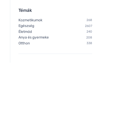
Témák
Kozmetikumok
268
Hugo Boss Hugo Boss Hugo
Bombus Raw energ
Egészség
2607
Just Different toaletní voda
Peanut&dates 50g
Életmód
240
pro muže
Anya és gyermeke
208
Otthon
338