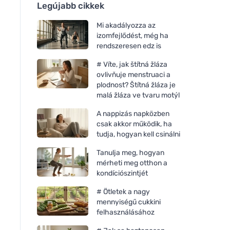
Legújabb cikkek
Mi akadályozza az
izomfejlődést, még ha
rendszeresen edz is
# Víte, jak štítná žláza
ovlivňuje menstruaci a
plodnost? Štítná žláza je
malá žláza ve tvaru motýl
A nappizás napközben
csak akkor működik, ha
tudja, hogyan kell csinálni
Tanulja meg, hogyan
mérheti meg otthon a
kondíciószintjét
# Ötletek a nagy
mennyiségű cukkini
felhasználásához