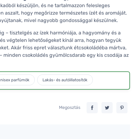
kaóból készüljön, és ne tartalmazzon felesleges
n aszalt, hogy megőrizze természetes ízét és aromáját.
 nyújtanak, mivel nagyobb gondossággal készülnek.
g – tisztelgés az ízek harmóniája, a hagyomány és a
 és végtelen lehetőségeket kínál arra, hogyan tegyük
et. Akár friss epret választunk étcsokoládéba mártva,
s – minden csokoládés gyümölcsdarab egy kis csodája az
nisex parfümök
Lakás- és autóillatosítók
Megosztás