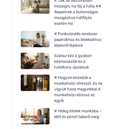
# Jak se beztonosan
mozogni, ha fáj a háta ##
Alapelvek a biztonságos
mozgáshoz hátfájás
esetén Ha
# Funkcionális rendszer
papírokhoz és blokkokhoz
lépésről lépésre
Száraz kéz a gyakori
kézmosástól és a
hatékony ápolásuk
# Hogyan kezeljük a
munkahelyi stresszt, és ne
vigyük haza magunkkal A
munkahelyi stressz az
egyik
# Hideg ételek munkába –
időt és pénzt takarít meg