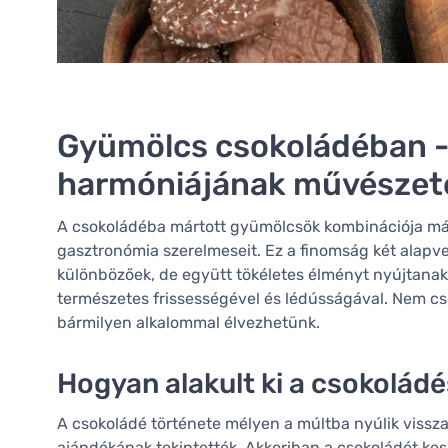
Gyümölcs csokoládéban - 
harmóniájának művészet
A csokoládéba mártott gyümölcsök kombinációja már
gasztronómia szerelmeseit. Ez a finomság két alapve
különbözőek, de együtt tökéletes élményt nyújtana
természetes frissességével és lédússágával. Nem c
bármilyen alkalommal élvezhetünk.
Hogyan alakult ki a csokolá
A csokoládé története mélyen a múltba nyúlik vissza,
ajándékának tekintették. Akkoriban a csokoládét kes