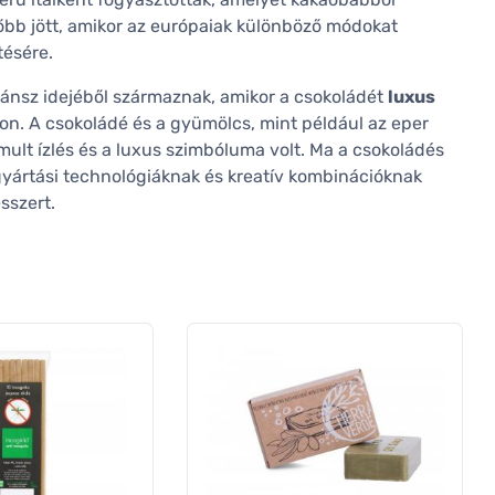
sőbb jött, amikor az európaiak különböző módokat
tésére.
zánsz idejéből származnak, amikor a csokoládét
luxus
on. A csokoládé és a gyümölcs, mint például az eper
mult ízlés és a luxus szimbóluma volt. Ma a csokoládés
yártási technológiáknak és kreatív kombinációknak
sszert.