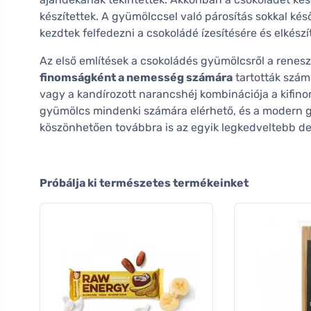
készítettek. A gyümölccsel való párosítás sokkal ké
kezdtek felfedezni a csokoládé ízesítésére és elkészí
Az első említések a csokoládés gyümölcsről a renes
finomságként a nemesség számára
tartották szám
vagy a kandírozott narancshéj kombinációja a kifino
gyümölcs mindenki számára elérhető, és a modern g
köszönhetően továbbra is az egyik legkedveltebb de
Próbálja ki természetes termékeinket