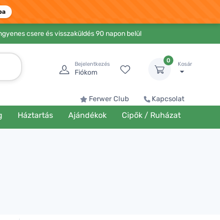
ba
Ingyenes csere és visszaküldés 90 napon belül
0
Bejelentkezés
Kosár
Fiókom
Ferwer Club
Kapcsolat
g
Háztartás
Ajándékok
Cipők / Ruházat