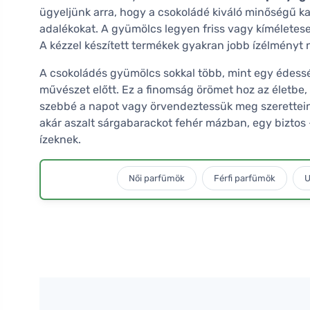
ügyeljünk arra, hogy a csokoládé kiváló minőségű ka
adalékokat. A gyümölcs legyen friss vagy kíméletese
A kézzel készített termékek gyakran jobb ízélményt
A csokoládés gyümölcs sokkal több, mint egy édessé
művészet előtt. Ez a finomság örömet hoz az életbe,
szebbé a napot vagy örvendeztessük meg szeretteink
akár aszalt sárgabarackot fehér mázban, egy bizto
ízeknek.
Női parfümök
Férfi parfümök
U