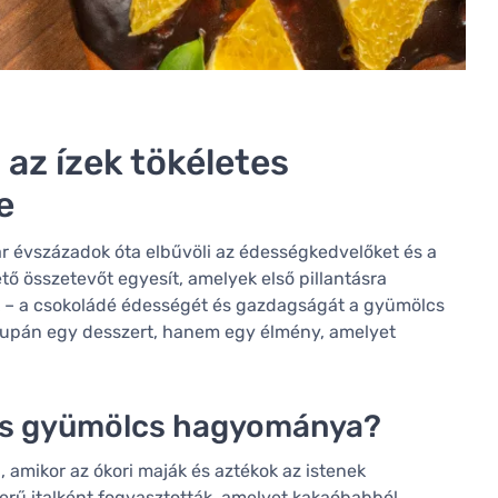
az ízek tökéletes
e
 évszázadok óta elbűvöli az édességkedvelőket és a
tő összetevőt egyesít, amelyek első pillantásra
k – a csokoládé édességét és gazdagságát a gyümölcs
supán egy desszert, hanem egy élmény, amelyet
dés gyümölcs hagyománya?
 amikor az ókori maják és aztékok az istenek
erű italként fogyasztották, amelyet kakaóbabból