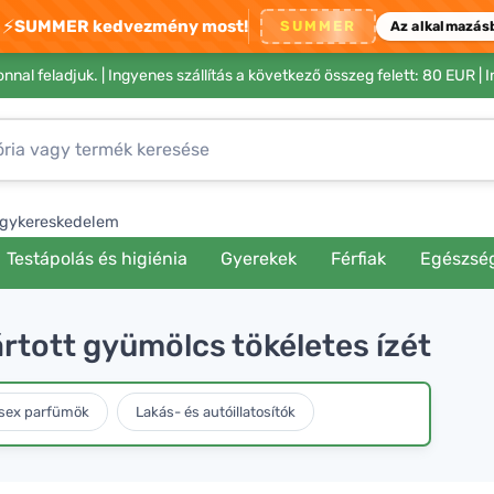
⚡
SUMMER kedvezmény most!
SUMMER
Az alkalmazás
nnal feladjuk. |
Ingyenes szállítás a következő összeg felett: 80 EUR
| 
gykereskedelem
Testápolás és higiénia
Gyerekek
Férfiak
Egészsé
rtott gyümölcs tökéletes ízét
sex parfümök
Lakás- és autóillatosítók