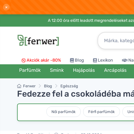
×
A 12:00 óra előtt leadott megrendeléseket azo
Akciók akár -80%
Blog
Lexikon
Na
Parfümök
Smink
Hajápolás
Arcápolás
Ferwer
Blog
Egészség
Fedezze fel a csokoládéba má
Női parfümök
Férfi parfümök
Uni