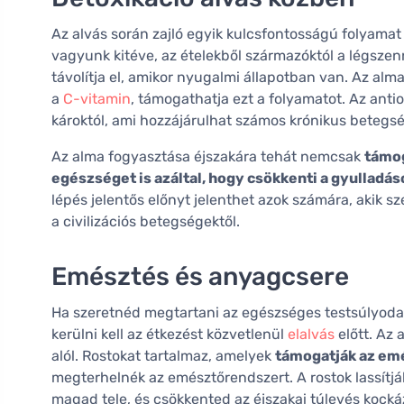
Az alvás során zajló egyik kulcsfontosságú folyamat
vagyunk kitéve, az ételekből származóktól a légszen
távolítja el, amikor nyugalmi állapotban van. Az al
a
C-vitamin
, támogathatja ezt a folyamatot. Az anti
károktól, ami hozzájárulhat számos krónikus beteg
Az alma fogyasztása éjszakára tehát nemcsak
támog
egészséget is azáltal, hogy csökkenti a gyullad
lépés jelentős előnyt jelenthet azok számára, akik
a civilizációs betegségektől.
Emésztés és anyagcsere
Ha szeretnéd megtartani az egészséges testsúlyodat
kerülni kell az étkezést közvetlenül
elalvás
előtt. Az 
alól. Rostokat tartalmaz, amelyek
támogatják az emé
megterhelnék az emésztőrendszert. A rostok lassítjá
magad tele, és csökkented az éjszakai túlevés kocká