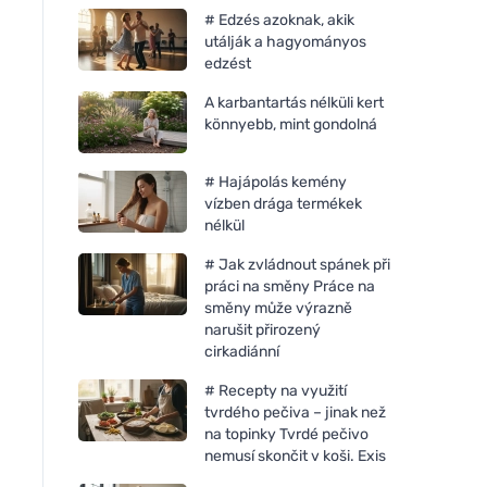
# Edzés azoknak, akik
utálják a hagyományos
edzést
A karbantartás nélküli kert
könnyebb, mint gondolná
# Hajápolás kemény
vízben drága termékek
nélkül
# Jak zvládnout spánek při
práci na směny Práce na
směny může výrazně
narušit přirozený
cirkadiánní
# Recepty na využití
tvrdého pečiva – jinak než
na topinky Tvrdé pečivo
nemusí skončit v koši. Exis