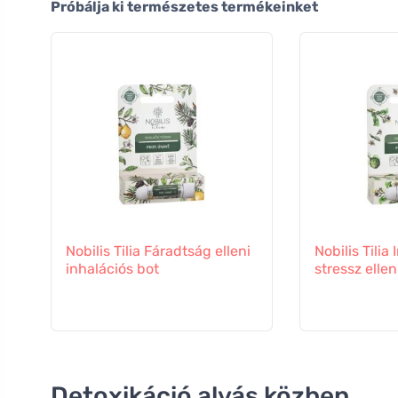
Próbálja ki természetes termékeinket
Nobilis Tilia Fáradtság elleni
Nobilis Tilia
inhalációs bot
stressz ellen
Detoxikáció alvás közben