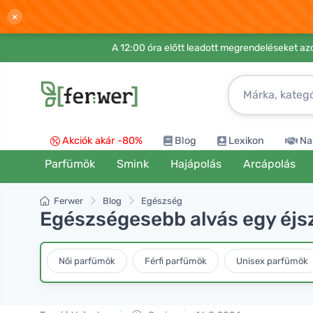
×
A 12:00 óra előtt leadott megrendeléseket azo
Akciók akár -80%
Blog
Lexikon
Na
Parfümök
Smink
Hajápolás
Arcápolás
Ferwer
Blog
Egészség
Egészségesebb alvás egy éjs
Női parfümök
Férfi parfümök
Unisex parfümök