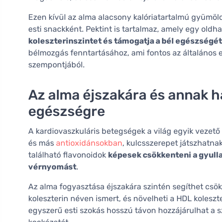
Ezen kívül az alma alacsony kalóriatartalmú gyümölc
esti snackként. Pektint is tartalmaz, amely egy oldh
koleszterinszintet és támogatja a bél egészségét
bélmozgás fenntartásához, ami fontos az általános
szempontjából.
Az alma éjszakára és annak h
egészségre
A kardiovaszkuláris betegségek a világ egyik vezet
és más
antioxidánsokban
, kulcsszerepet játszhatn
található flavonoidok
képesek csökkenteni a gyulla
vérnyomást
.
Az alma fogyasztása éjszakára szintén segíthet csökk
koleszterin néven ismert, és növelheti a HDL koleszte
egyszerű esti szokás hosszú távon hozzájárulhat a 