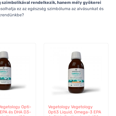
szimbolikával rendelkezik, hanem mély gyökerei
ásolhatja ez az egészség szimbóluma az alvásunkat és
 étrendünkbe?
Vegetology Opti-
Vegetology Vegetology
 EPA és DHA D3-
Opti3 Liquid. Omega-3 EPA