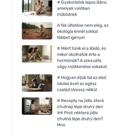
# Gyakorlatok lapos lábra,
amelyek valóban
működnek
A fák ültetése nem elég, az
ökológia ennél sokkal
többet igényel
# Miért tűnik el a libidó, és
mikor okolhatók érte a
hormonok? A szexuális
vágy csökkenése sokakat
# Hogyan éljük túl az első
iskolai évet az egész
család stressz nélkül
# Recepty na jídla, která
chutnají lépe druhý den
## Proč některá jídla
chutná lépe druhý den?
Mno
Vegetology Opti3 Omega-3
EPA & DHA D-vitaminnal 60