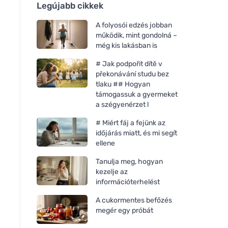
Legújabb cikkek
A folyosói edzés jobban
működik, mint gondolná –
még kis lakásban is
# Jak podpořit dítě v
překonávání studu bez
tlaku ## Hogyan
támogassuk a gyermeket
a szégyenérzet l
# Miért fáj a fejünk az
időjárás miatt, és mi segít
ellene
Tanulja meg, hogyan
kezelje az
információterhelést
A cukormentes befőzés
megér egy próbát