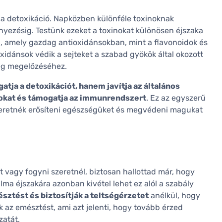
 a detoxikáció. Napközben különféle toxinoknak
nyezésig. Testünk ezeket a toxinokat különösen éjszaka
ma, amely gazdag antioxidánsokban, mint a flavonoidok és
oxidánsok védik a sejteket a szabad gyökök által okozott
ség megelőzéséhez.
atja a detoxikációt, hanem javítja az általános
ásokat és támogatja az immunrendszert
. Ez az egyszerű
 szeretnék erősíteni egészségüket és megvédeni magukat
 vagy fogyni szeretnél, biztosan hallottad már, hogy
alma éjszakára azonban kivétel lehet ez alól a szabály
sztést és biztosítják a teltségérzetet
anélkül, hogy
k az emésztést, ami azt jelenti, hogy tovább érzed
zatát.