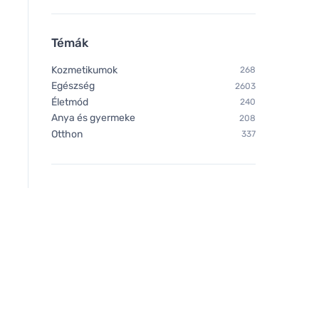
kapszula
Témák
Kozmetikumok
268
Egészség
2603
Életmód
240
Anya és gyermeke
208
Otthon
337