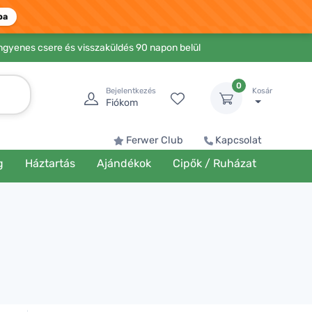
ba
Ingyenes csere és visszaküldés 90 napon belül
0
Bejelentkezés
Kosár
Fiókom
Ferwer Club
Kapcsolat
g
Háztartás
Ajándékok
Cipők / Ruházat