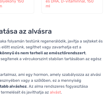
folyékony 150
és DHA, D-vitaminnal, 150
en
ml
atása az alvásra
ka folyamán testünk regenerálódik, javítja a sejteket és
 előtt eszünk, segíthet vagy zavarhatja ezt a
könnyű és nem terheli az emésztőrendszert
.
segítenek a vércukorszint stabilan tartásában az egész
tartalmaz, ami egy hormon, amely szabályozza az alvási
resznyében vagy a szőlőben, ez a mennyiség
dtabb alváshoz
. Az alma rendszeres fogyasztása
termelését és javíthatja az
alvást
.