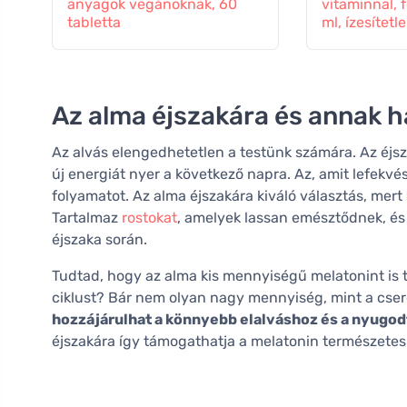
anyagok vegánoknak, 60
vitaminnal, 
tabletta
ml, ízesítetl
Az alma éjszakára és annak h
Az alvás elengedhetetlen a testünk számára. Az éjsza
új energiát nyer a következő napra. Az, amit lefekvés
folyamatot. Az alma éjszakára kiváló választás, mert
Tartalmaz
rostokat
, amelyek lassan emésztődnek, és 
éjszaka során.
Tudtad, hogy az alma kis mennyiségű melatonint is 
ciklust? Bár nem olyan nagy mennyiség, mint a cse
hozzájárulhat a könnyebb elalváshoz és a nyugo
éjszakára így támogathatja a melatonin természetes 