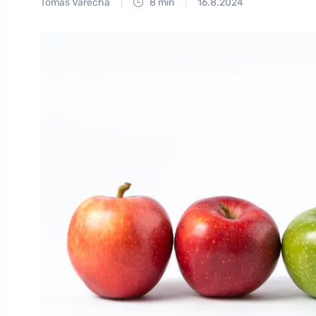
Tomáš Vařecha
8 min
16.8.2024