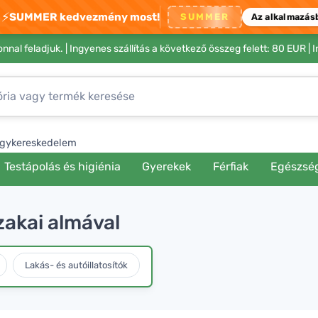
⚡
SUMMER kedvezmény most!
SUMMER
Az alkalmazás
nnal feladjuk. |
Ingyenes szállítás a következő összeg felett: 80 EUR
| 
gykereskedelem
Testápolás és higiénia
Gyerekek
Férfiak
Egészsé
zakai almával
Lakás- és autóillatosítók