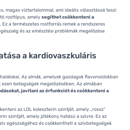
s, magas víztartalommal, ami ideális választássá teszi
ató rosttípus, amely
segíthet csökkenteni a
. Ez a természetes rostforrás remek a rendszeres
 egészség és az emésztési problémák megelőzése
atása a kardiovaszkuláris
ő halálokai. Az almák, amelyek gazdagok flavonoidokban
ak ezen betegségek megelőzésében. Az almában
dásokat, javítani az érfunkciót és csökkenteni a
enteni az LDL koleszterin szintjét, amely „rossz”
rin szintjét, amely jótékony hatású a szívre. Ez az
szív egészségéhez és csökkentheti a szívbetegségek