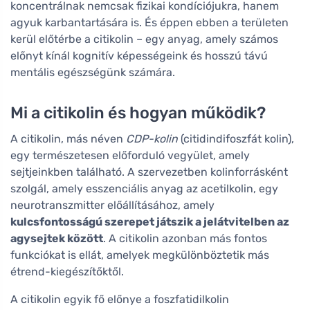
koncentrálnak nemcsak fizikai kondíciójukra, hanem
agyuk karbantartására is. És éppen ebben a területen
kerül előtérbe a citikolin – egy anyag, amely számos
előnyt kínál kognitív képességeink és hosszú távú
mentális egészségünk számára.
Mi a citikolin és hogyan működik?
A citikolin, más néven
CDP-kolin
(citidindifoszfát kolin),
egy természetesen előforduló vegyület, amely
sejtjeinkben található. A szervezetben kolinforrásként
szolgál, amely esszenciális anyag az acetilkolin, egy
neurotranszmitter előállításához, amely
kulcsfontosságú szerepet játszik a jelátvitelben az
agysejtek között
. A citikolin azonban más fontos
funkciókat is ellát, amelyek megkülönböztetik más
étrend-kiegészítőktől.
A citikolin egyik fő előnye a foszfatidilkolin