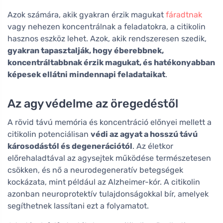
Azok számára, akik gyakran érzik magukat
fáradtnak
vagy nehezen koncentrálnak a feladatokra, a citikolin
hasznos eszköz lehet. Azok, akik rendszeresen szedik,
gyakran tapasztalják, hogy éberebbnek,
koncentráltabbnak érzik magukat, és hatékonyabban
képesek ellátni mindennapi feladataikat
.
Az agy védelme az öregedéstől
A rövid távú memória és koncentráció előnyei mellett a
citikolin potenciálisan
védi az agyat a hosszú távú
károsodástól és degenerációtól
. Az életkor
előrehaladtával az agysejtek működése természetesen
csökken, és nő a neurodegeneratív betegségek
kockázata, mint például az Alzheimer-kór. A citikolin
azonban neuroprotektív tulajdonságokkal bír, amelyek
segíthetnek lassítani ezt a folyamatot.