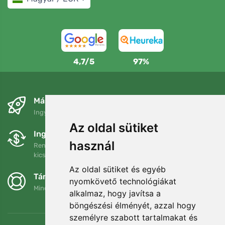
4,7/5
97%
Másnapra és ingyenesen
Ingyenes szállítás a következő összeg felett: 80 EUR
Az oldal sütiket
Ingyenes csere és visszaküldés
használ
Rendelését 90 napon belül bármikor visszaküldheti vagy
kicserélheti.
Az oldal sütiket és egyéb
Támogatjuk a Trees.org-ot
nyomkövető technológiákat
Minden megrendelésért ültetünk egy fát! Bővebben
Rólunk
.
alkalmaz, hogy javítsa a
böngészési élményét, azzal hogy
személyre szabott tartalmakat és