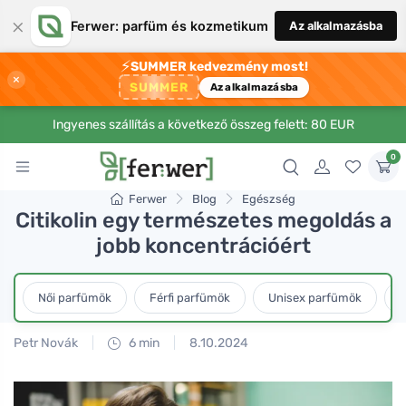
×
Ferwer: parfüm és kozmetikum
Az alkalmazásba
⚡
SUMMER kedvezmény most!
×
SUMMER
Az alkalmazásba
Ingyenes szállítás a következő összeg felett: 80 EUR
0
Ferwer
Blog
Egészség
Citikolin egy természetes megoldás a
jobb koncentrációért
Női parfümök
Férfi parfümök
Unisex parfümök
L
Petr Novák
6 min
8.10.2024