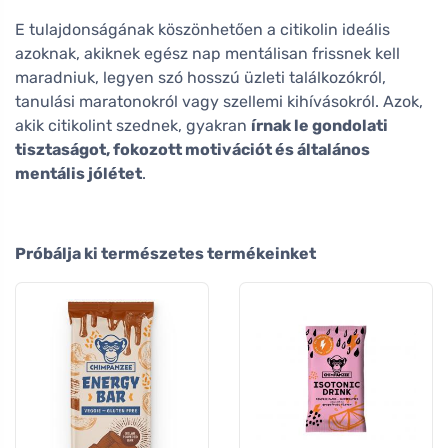
E tulajdonságának köszönhetően a citikolin ideális
azoknak, akiknek egész nap mentálisan frissnek kell
maradniuk, legyen szó hosszú üzleti találkozókról,
tanulási maratonokról vagy szellemi kihívásokról. Azok,
akik citikolint szednek, gyakran
írnak le gondolati
tisztaságot, fokozott motivációt és általános
mentális jólétet
.
Próbálja ki természetes termékeinket