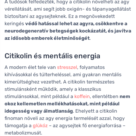
A tudósok felfedezték, hogy a citikolin növelheti az agy
vérellátását, ami segít jobb oxigén- és tápanyagellátást
biztosítani az agysejteknek. Ez a megnövekedett
keringés
védő hatással lehet az agyra, csökkentve a
neurodegeneratív betegségek kockázatát, és javítva
az idősebb emberek életminőségét
.
Citikolin és mentális energia
A modern élet tele van
stresszel
, folyamatos
kihívásokkal és túlterheléssel, ami gyakran mentális
kimerültséghez vezethet. A citikolin természetes
stimulánsként működik, amely a klasszikus
stimulánsokkal, mint például a
koffein
, ellentétben
nem
okoz kellemetlen mellékhatásokat, mint például
idegesség vagy álmatlanság
. Ehelyett a citikolin
finoman növeli az agy energia termelését azzal, hogy
támogatja a
glükóz
– az agysejtek fő energiaforrása –
metabolizmusát.