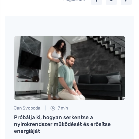
Jan Svoboda
7 min
Petr N
, és
Próbálja ki, hogyan serkentse a
Hogya
nyirokrendszer működését és erősítse
nincs
energiáját
nem 