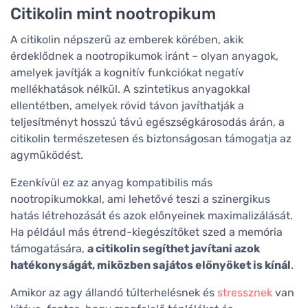
Citikolin mint nootropikum
A citikolin népszerű az emberek körében, akik
érdeklődnek a nootropikumok iránt – olyan anyagok,
amelyek javítják a kognitív funkciókat negatív
mellékhatások nélkül. A szintetikus anyagokkal
ellentétben, amelyek rövid távon javíthatják a
teljesítményt hosszú távú egészségkárosodás árán, a
citikolin természetesen és biztonságosan támogatja az
agyműködést.
Ezenkívül ez az anyag kompatibilis más
nootropikumokkal, ami lehetővé teszi a szinergikus
hatás létrehozását és azok előnyeinek maximalizálását.
Ha például más étrend-kiegészítőket szed a memória
támogatására,
a citikolin segíthet javítani azok
hatékonyságát, miközben sajátos előnyöket is kínál
.
Amikor az agy állandó túlterhelésnek és
stressznek
van