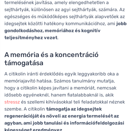
termelésének javítása, amely elengedhetetlen a
sejthártyák, különösen az agyi sejthártyák, számára. Az
egészséges és működőképes sejthártyák alapvetőek az
idegsejtek közötti hatékony kommunikációhoz, ami
jobb
gondolkodáshoz, memóriához és kognitív
teljesítményhez vezet
.
A memória és a koncentráció
támogatása
A citikolin iránti érdeklődés egyik leggyakoribb oka a
memóriajavító hatása. Számos tanulmány mutatja,
hogy a citikolin képes javítani a memóriát, nemcsak
idősebb egyéneknél, hanem fiatalabbaknál is, akik
stressz
és szellemi kihívásokkal teli feladatokkal néznek
szembe. A citikolin
támogatja az idegsejtek
regenerációját és növeli az energia termelését az
agyban, ami jobb tanulási és információfeldolgozási
képességet eredményez
.