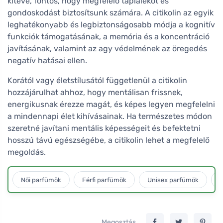
kitéve, fontos, hogy megfelelő táplálékot és
gondoskodást biztosítsunk számára. A citikolin az egyik
leghatékonyabb és legbiztonságosabb módja a kognitív
funkciók támogatásának, a memória és a koncentráció
javításának, valamint az agy védelmének az öregedés
negatív hatásai ellen.
Korától vagy életstílusától függetlenül a citikolin
hozzájárulhat ahhoz, hogy mentálisan frissnek,
energikusnak érezze magát, és képes legyen megfelelni
a mindennapi élet kihívásainak. Ha természetes módon
szeretné javítani mentális képességeit és befektetni
hosszú távú egészségébe, a citikolin lehet a megfelelő
megoldás.
Női parfümök
Férfi parfümök
Unisex parfümök
L
Megosztás