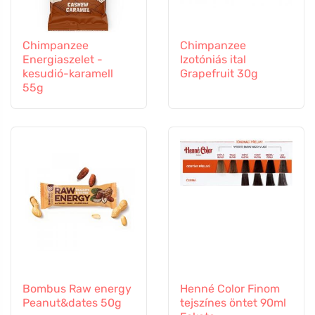
Chimpanzee
Chimpanzee
Energiaszelet -
Izotóniás ital
kesudió-karamell
Grapefruit 30g
55g
Bombus Raw energy
Henné Color Finom
Peanut&dates 50g
tejszínes öntet 90ml