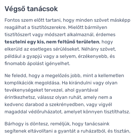
Végső tanácsok
Fontos szem előtt tartani, hogy minden szövet másképp
reagálhat a tisztítószerekre. Mielőtt bármilyen
tisztítószert vagy módszert alkalmaznál, érdemes
tesztelni egy kis, nem feltűnő területen
, hogy
elkerüld az esetleges sérüléseket. Néhány szövet,
például a gyapjú vagy a selyem, érzékenyebb, és
finomabb ápolást igényelhet.
Ne feledd, hogy a megelőzés jobb, mint a kellemetlen
komplikációk megoldása. Ha kirándulni vagy olyan
tevékenységeket tervezel, ahol gyantával
érintkezhetsz, válassz olyan ruhát, amely nem a
kedvenc darabod a szekrényedben, vagy vigyél
magaddal védőruházatot, amelyet könnyen tisztíthatsz.
Bárhogy is döntesz, reméljük, hogy tanácsaink
segítenek eltávolítani a gyantát a ruházatból, és tisztán,