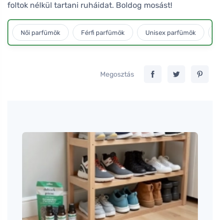
foltok nélkül tartani ruháidat. Boldog mosást!
Női parfümök
Férfi parfümök
Unisex parfümök
L
Megosztás