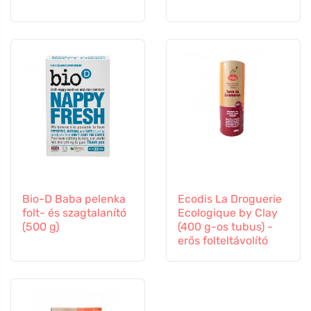
Bio-D Baba pelenka
Ecodis La Droguerie
folt- és szagtalanító
Ecologique by Clay
(500 g)
(400 g-os tubus) -
erős folteltávolító