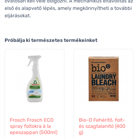
óvatosan kell vele dolgozni. A mechanikus eltávolítás az
első és alapvető lépés, amely megkönnyítheti a további
eljárásokat.
Próbálja ki természetes termékeinket
Frosch Frosch ECO
Bio-D Fehérítő, folt-
spray foltokra à la
és szagtalanító (400
epeszappan (500ml)
g)