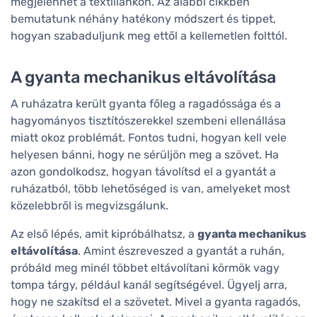
megjelenhet a textíliánkon. Az alábbi cikkben
bemutatunk néhány hatékony módszert és tippet,
hogyan szabaduljunk meg ettől a kellemetlen folttól.
A gyanta mechanikus eltávolítása
A ruházatra került gyanta főleg a ragadóssága és a
hagyományos tisztítószerekkel szembeni ellenállása
miatt okoz problémát. Fontos tudni, hogyan kell vele
helyesen bánni, hogy ne sérüljön meg a szövet. Ha
azon gondolkodsz, hogyan távolítsd el a gyantát a
ruházatból, több lehetőséged is van, amelyeket most
közelebbről is megvizsgálunk.
Az első lépés, amit kipróbálhatsz, a
gyanta mechanikus
eltávolítása
. Amint észreveszed a gyantát a ruhán,
próbáld meg minél többet eltávolítani körmök vagy
tompa tárgy, például kanál segítségével. Ügyelj arra,
hogy ne szakítsd el a szövetet. Mivel a gyanta ragadós,