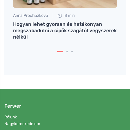
Anna Procházková
8 min
Jan S
k
Hogyan lehet gyorsan és hatékonyan
Kímél
megszabadulni a cipők szagától vegyszerek
nélkül
Ferwer
Rólunk
Nagykereskedelem