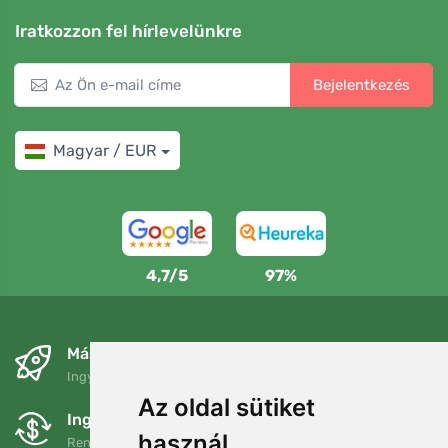
Iratkozzon fel hírlevelünkre
Bejelentkezés
Magyar / EUR
4,7/5
97%
Másnapra és ingyenesen
Ingyenes szállítás a következő összeg felett: 80 EUR
Az oldal sütiket
Ingyenes csere és visszaküldés
használ
Rendelését 90 napon belül bármikor visszaküldheti vagy