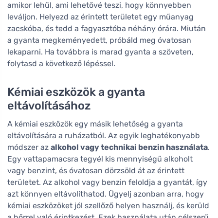
amikor lehűl, ami lehetővé teszi, hogy könnyebben
leváljon. Helyezd az érintett területet egy műanyag
zacskóba, és tedd a fagyasztóba néhány órára. Miután
a gyanta megkeményedett, próbáld meg óvatosan
lekaparni. Ha továbbra is marad gyanta a szöveten,
folytasd a következő lépéssel.
Kémiai eszközök a gyanta
eltávolításához
A kémiai eszközök egy másik lehetőség a gyanta
eltávolítására a ruházatból. Az egyik leghatékonyabb
módszer az
alkohol vagy technikai benzin használata
.
Egy vattapamacsra tegyél kis mennyiségű alkoholt
vagy benzint, és óvatosan dörzsöld át az érintett
területet. Az alkohol vagy benzin feloldja a gyantát, így
azt könnyen eltávolíthatod. Ügyelj azonban arra, hogy
kémiai eszközöket jól szellőző helyen használj, és kerüld
a bőrrel való érintkezést. Ezek használata után célszerű