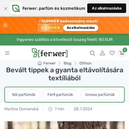
×
Ferwer: parfüm és kozmetikum
Az alkalmazásba
⚡
SUMMER kedvezmény most!
×
SUMMER
Az alkalmazásba
Ingyenes szállítás a következő összeg felett: 80 EUR
0
Ferwer
Blog
Otthon
Bevált tippek a gyanta eltávolítására
textíliából
Női parfümök
Férfi parfümök
Unisex parfümök
L
Martina Domanská
7 min
28.7.2024