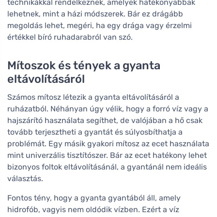
technikákkal rendelkeznek, amelyek hatékonyabbak
lehetnek, mint a házi módszerek. Bár ez drágább
megoldás lehet, megéri, ha egy drága vagy érzelmi
értékkel bíró ruhadarabról van szó.
Mítoszok és tények a gyanta
eltávolításáról
Számos mítosz létezik a gyanta eltávolításáról a
ruházatból. Néhányan úgy vélik, hogy a forró víz vagy a
hajszárító használata segíthet, de valójában a hő csak
tovább terjesztheti a gyantát és súlyosbíthatja a
problémát. Egy másik gyakori mítosz az ecet használata
mint univerzális tisztítószer. Bár az ecet hatékony lehet
bizonyos foltok eltávolításánál, a gyantánál nem ideális
választás.
Fontos tény, hogy a gyanta gyantából áll, amely
hidrofób, vagyis nem oldódik vízben. Ezért a víz