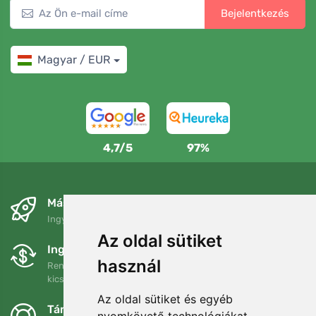
Bejelentkezés
Magyar / EUR
4,7/5
97%
Másnapra és ingyenesen
Ingyenes szállítás a következő összeg felett: 80 EUR
Az oldal sütiket
Ingyenes csere és visszaküldés
használ
Rendelését 90 napon belül bármikor visszaküldheti vagy
kicserélheti.
Az oldal sütiket és egyéb
Támogatjuk a Trees.org-ot