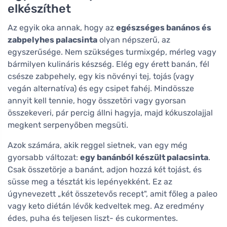
elkészíthet
Az egyik oka annak, hogy az
egészséges banános és
zabpelyhes palacsinta
olyan népszerű, az
egyszerűsége. Nem szükséges turmixgép, mérleg vagy
bármilyen kulináris készség. Elég egy érett banán, fél
csésze zabpehely, egy kis növényi tej, tojás (vagy
vegán alternatíva) és egy csipet fahéj. Mindössze
annyit kell tennie, hogy összetöri vagy gyorsan
összekeveri, pár percig állni hagyja, majd kókuszolajjal
megkent serpenyőben megsüti.
Azok számára, akik reggel sietnek, van egy még
gyorsabb változat:
egy banánból készült palacsinta
.
Csak összetörje a banánt, adjon hozzá két tojást, és
süsse meg a tésztát kis lepényekként. Ez az
úgynevezett „két összetevős recept", amit főleg a paleo
vagy keto diétán lévők kedveltek meg. Az eredmény
édes, puha és teljesen liszt- és cukormentes.