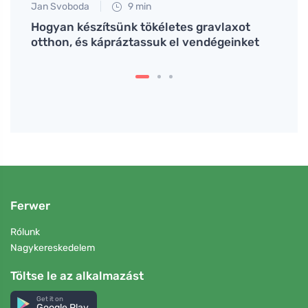
Jan Svoboda
9 min
Tomáš
rendet
Hogyan készítsünk tökéletes gravlaxot
A nye
bban
otthon, és kápráztassuk el vendégeinket
figye
Ferwer
Rólunk
Nagykereskedelem
Töltse le az alkalmazást
Get it on
Google Play