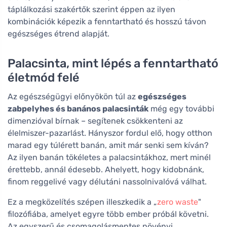
táplálkozási szakértők szerint éppen az ilyen
kombinációk képezik a fenntartható és hosszú távon
egészséges étrend alapját.
Palacsinta, mint lépés a fenntartható
életmód felé
Az egészségügyi előnyökön túl az
egészséges
zabpelyhes és banános palacsinták
még egy további
dimenzióval bírnak – segítenek csökkenteni az
élelmiszer-pazarlást. Hányszor fordul elő, hogy otthon
marad egy túlérett banán, amit már senki sem kíván?
Az ilyen banán tökéletes a palacsintákhoz, mert minél
érettebb, annál édesebb. Ahelyett, hogy kidobnánk,
finom reggelivé vagy délutáni nassolnivalóvá válhat.
Ez a megközelítés szépen illeszkedik a „
zero waste
"
filozófiába, amelyet egyre több ember próbál követni.
Az egyszerű és csomagolásmentes növényi