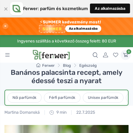
×
Ferwer: parfüm és kozmetikum
Az alkalmazásba
⚡
SUMMER kedvezmény most!
×
SUMMER
Az alkalmazásba
Ingyenes szállítás a következő összeg felett: 80 EUR
0
Ferwer
Blog
Egészség
Banános palacsinta recept, amely
édessé teszi a nyarat
Női parfümök
Férfi parfümök
Unisex parfümök
L
Martina Domanská
9 min
22.7.2025