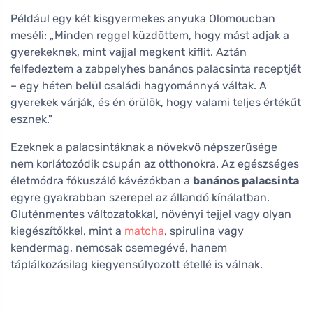
Például egy két kisgyermekes anyuka Olomoucban
meséli: „Minden reggel küzdöttem, hogy mást adjak a
gyerekeknek, mint vajjal megkent kiflit. Aztán
felfedeztem a zabpelyhes banános palacsinta receptjét
– egy héten belül családi hagyománnyá váltak. A
gyerekek várják, és én örülök, hogy valami teljes értékűt
esznek."
Ezeknek a palacsintáknak a növekvő népszerűsége
nem korlátozódik csupán az otthonokra. Az egészséges
életmódra fókuszáló kávézókban a
banános palacsinta
egyre gyakrabban szerepel az állandó kínálatban.
Gluténmentes változatokkal, növényi tejjel vagy olyan
kiegészítőkkel, mint a
matcha
, spirulina vagy
kendermag, nemcsak csemegévé, hanem
táplálkozásilag kiegyensúlyozott étellé is válnak.