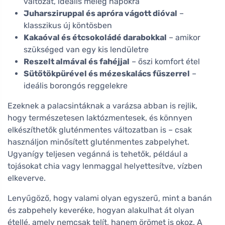
változat, ideális meleg napokra
Juharsziruppal és apróra vágott dióval
–
klasszikus új köntösben
Kakaóval és étcsokoládé darabokkal
– amikor
szükséged van egy kis lendületre
Reszelt almával és fahéjjal
– őszi komfort étel
Sütőtökpürével és mézeskalács fűszerrel
–
ideális borongós reggelekre
Ezeknek a palacsintáknak a varázsa abban is rejlik,
hogy természetesen laktózmentesek, és könnyen
elkészíthetők gluténmentes változatban is – csak
használjon minősített gluténmentes zabpelyhet.
Ugyanígy teljesen vegánná is tehetők, például a
tojásokat chia vagy lenmaggal helyettesítve, vízben
elkeverve.
Lenyűgöző, hogy valami olyan egyszerű, mint a banán
és zabpehely keveréke, hogyan alakulhat át olyan
étellé, amely nemcsak telít, hanem örömet is okoz. A