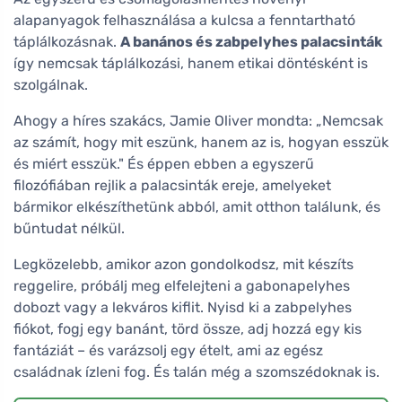
alapanyagok felhasználása a kulcsa a fenntartható
táplálkozásnak.
A banános és zabpelyhes palacsinták
így nemcsak táplálkozási, hanem etikai döntésként is
szolgálnak.
Ahogy a híres szakács, Jamie Oliver mondta: „Nemcsak
az számít, hogy mit eszünk, hanem az is, hogyan esszük
és miért esszük." És éppen ebben a egyszerű
filozófiában rejlik a palacsinták ereje, amelyeket
bármikor elkészíthetünk abból, amit otthon találunk, és
bűntudat nélkül.
Legközelebb, amikor azon gondolkodsz, mit készíts
reggelire, próbálj meg elfelejteni a gabonapelyhes
dobozt vagy a lekváros kiflit. Nyisd ki a zabpelyhes
fiókot, fogj egy banánt, törd össze, adj hozzá egy kis
fantáziát – és varázsolj egy ételt, ami az egész
családnak ízleni fog. És talán még a szomszédoknak is.