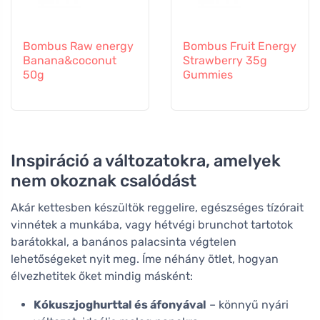
Bombus Raw energy
Bombus Fruit Energy
Banana&coconut
Strawberry 35g
50g
Gummies
Inspiráció a változatokra, amelyek
nem okoznak csalódást
Akár kettesben készültök reggelire, egészséges tízórait
vinnétek a munkába, vagy hétvégi brunchot tartotok
barátokkal, a banános palacsinta végtelen
lehetőségeket nyit meg. Íme néhány ötlet, hogyan
élvezhetitek őket mindig másként:
Kókuszjoghurttal és áfonyával
– könnyű nyári