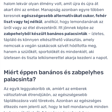
halom lekvár olyan élmény volt, amit újra és újra át
akart élni az ember. Manapság azonban egyre többen
keresnek
egészségesebb alternatívákat cukor, fehér
liszt vagy tej nélkül
, anélkül, hogy lemondanának az
ízről vagy az étel élvezetéről. Itt jönnek képbe az
zabpehelyből készült banános palacsinták
– ízletes,
tápláló és könnyen elkészíthető választás, amely
nemcsak a vegán szakácsok szívét hódította meg,
hanem a szülőkét, sportolókét és mindenkiét, aki
ízletesen és tiszta lelkiismerettel akarja kezdeni a napot.
Miért éppen banános és zabpelyhes
palacsinta?
Az egyik leggyakoribb ok, amiért az emberek
változtatnak étrendjükön, az egészségesebb
táplálkozásra való törekvés. Azonban az egészséges
étkezés nem jelenti azt, hogy le kell mondanunk minden