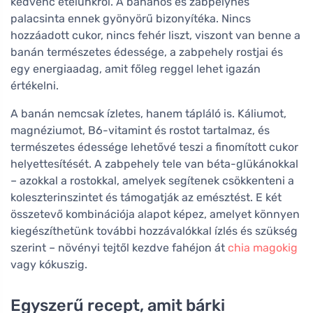
kedvenc ételünkről. A banános és zabpelyhes
palacsinta ennek gyönyörű bizonyítéka. Nincs
hozzáadott cukor, nincs fehér liszt, viszont van benne a
banán természetes édessége, a zabpehely rostjai és
egy energiaadag, amit főleg reggel lehet igazán
értékelni.
A banán nemcsak ízletes, hanem tápláló is. Káliumot,
magnéziumot, B6-vitamint és rostot tartalmaz, és
természetes édessége lehetővé teszi a finomított cukor
helyettesítését. A zabpehely tele van béta-glükánokkal
– azokkal a rostokkal, amelyek segítenek csökkenteni a
koleszterinszintet és támogatják az emésztést. E két
összetevő kombinációja alapot képez, amelyet könnyen
kiegészíthetünk további hozzávalókkal ízlés és szükség
szerint – növényi tejtől kezdve fahéjon át
chia magokig
vagy kókuszig.
Egyszerű recept, amit bárki