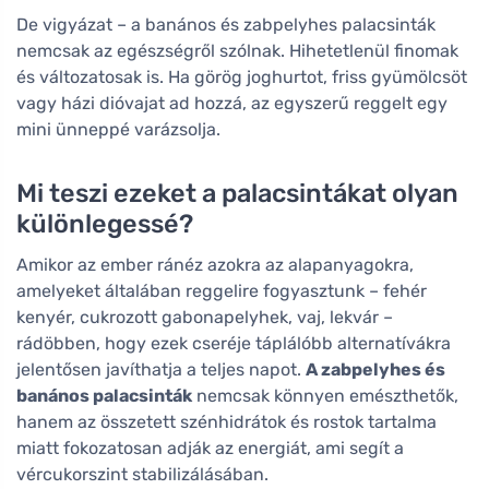
De vigyázat – a banános és zabpelyhes palacsinták
nemcsak az egészségről szólnak. Hihetetlenül finomak
és változatosak is. Ha görög joghurtot, friss gyümölcsöt
vagy házi dióvajat ad hozzá, az egyszerű reggelt egy
mini ünneppé varázsolja.
Mi teszi ezeket a palacsintákat olyan
különlegessé?
Amikor az ember ránéz azokra az alapanyagokra,
amelyeket általában reggelire fogyasztunk – fehér
kenyér, cukrozott gabonapelyhek, vaj, lekvár –
rádöbben, hogy ezek cseréje táplálóbb alternatívákra
jelentősen javíthatja a teljes napot.
A zabpelyhes és
banános palacsinták
nemcsak könnyen emészthetők,
hanem az összetett szénhidrátok és rostok tartalma
miatt fokozatosan adják az energiát, ami segít a
vércukorszint stabilizálásában.