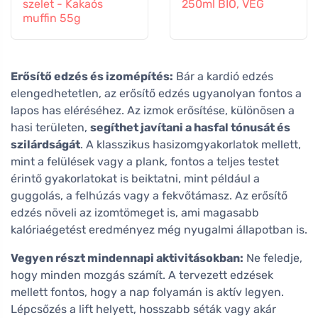
szelet - Kakaós
250ml BIO, VEG
muffin 55g
Erősítő edzés és izomépítés:
Bár a kardió edzés
elengedhetetlen, az erősítő edzés ugyanolyan fontos a
lapos has eléréséhez. Az izmok erősítése, különösen a
hasi területen,
segíthet javítani a hasfal tónusát és
szilárdságát
. A klasszikus hasizomgyakorlatok mellett,
mint a felülések vagy a plank, fontos a teljes testet
érintő gyakorlatokat is beiktatni, mint például a
guggolás, a felhúzás vagy a fekvőtámasz. Az erősítő
edzés növeli az izomtömeget is, ami magasabb
kalóriaégetést eredményez még nyugalmi állapotban is.
Vegyen részt mindennapi aktivitásokban:
Ne feledje,
hogy minden mozgás számít. A tervezett edzések
mellett fontos, hogy a nap folyamán is aktív legyen.
Lépcsőzés a lift helyett, hosszabb séták vagy akár