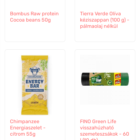
Bombus Raw protein
Tierra Verde Olíva
Cocoa beans 50g
kéziszappan (100 g) -
pálmaolaj nélkül
Chimpanzee
FINO Green Life
Energiaszelet -
visszahúzható
citrom 55g
szemeteszsákok - 60