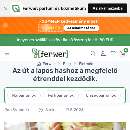
×
Ferwer: parfüm és kozmetikum
Az alkalmazásba
⚡
SUMMER kedvezmény most!
×
SUMMER
Az alkalmazásba
Ingyenes szállítás a következő összeg felett: 80 EUR
0
Ferwer
Blog
Életmód
Az út a lapos hashoz a megfelelő
étrenddel kezdődik.
Női parfümök
Férfi parfümök
Unisex parfümök
L
Jan Svoboda
8 min
19.8.2024