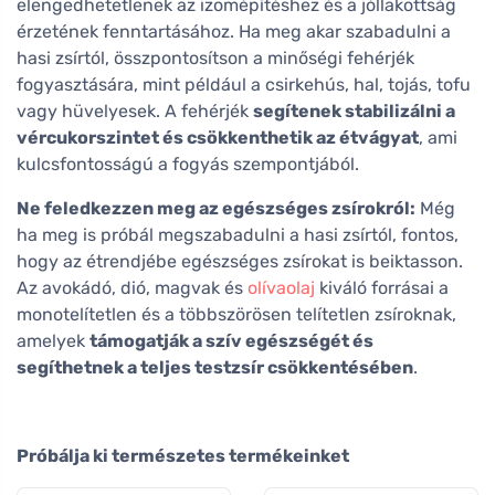
elengedhetetlenek az izomépítéshez és a jóllakottság
érzetének fenntartásához. Ha meg akar szabadulni a
hasi zsírtól, összpontosítson a minőségi fehérjék
fogyasztására, mint például a csirkehús, hal, tojás, tofu
vagy hüvelyesek. A fehérjék
segítenek stabilizálni a
vércukorszintet és csökkenthetik az étvágyat
, ami
kulcsfontosságú a fogyás szempontjából.
Ne feledkezzen meg az egészséges zsírokról:
Még
ha meg is próbál megszabadulni a hasi zsírtól, fontos,
hogy az étrendjébe egészséges zsírokat is beiktasson.
Az avokádó, dió, magvak és
olívaolaj
kiváló forrásai a
monotelítetlen és a többszörösen telítetlen zsíroknak,
amelyek
támogatják a szív egészségét és
segíthetnek a teljes testzsír csökkentésében
.
Próbálja ki természetes termékeinket