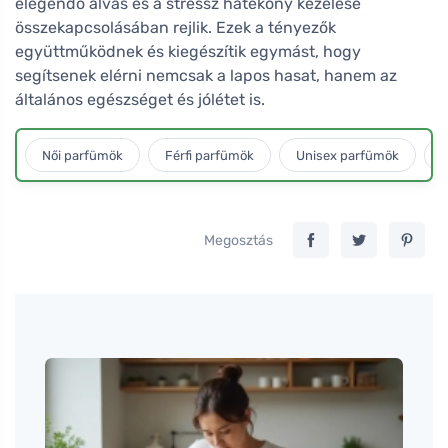
elegendő alvás és a stressz hatékony kezelése
összekapcsolásában rejlik. Ezek a tényezők
együttműködnek és kiegészítik egymást, hogy
segítsenek elérni nemcsak a lapos hasat, hanem az
általános egészséget és jólétet is.
Női parfümök
Férfi parfümök
Unisex parfümök
L
Megosztás