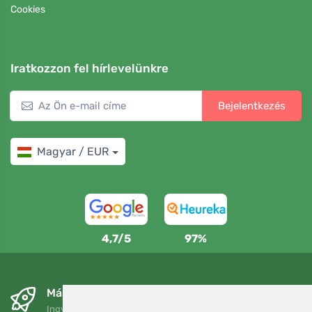
Cookies
Iratkozzon fel hírlevelünkre
Bejelentkezés
Magyar / EUR
4,7/5
97%
Másnapra és ingyenesen
Ingyenes szállítás a következő összeg felett: 80 EUR