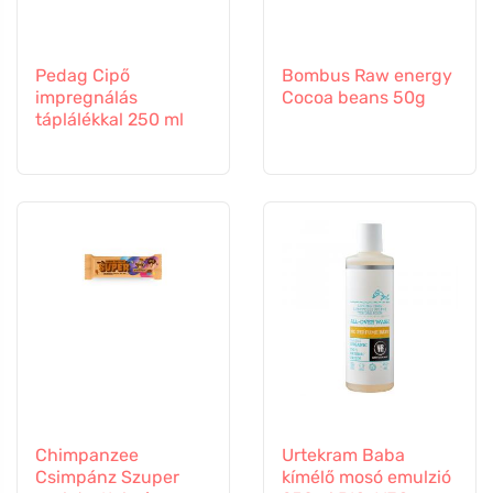
Pedag Cipő
Bombus Raw energy
impregnálás
Cocoa beans 50g
táplálékkal 250 ml
Chimpanzee
Urtekram Baba
Csimpánz Szuper
kímélő mosó emulzió