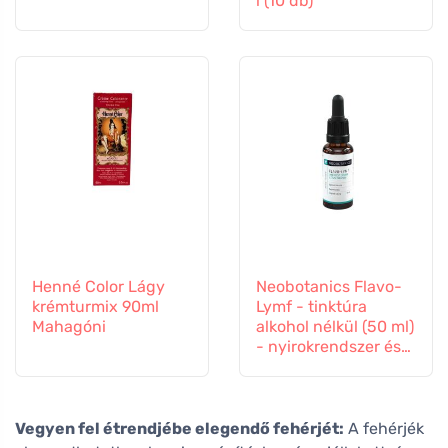
l (10 db)
Henné Color Lágy
Neobotanics Flavo-
krémturmix 90ml
Lymf - tinktúra
Mahagóni
alkohol nélkül (50 ml)
- nyirokrendszer és
érrendszer
Vegyen fel étrendjébe elegendő fehérjét:
A fehérjék