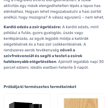
aktivitás egy másik elengedhetetlen lépés a lapos has
eléréséhez. Hogyan lehet megszabadulni a hasi zsírtól
anélkül, hogy mozogna? A válasz egyszerű – nem lehet.
Kardió edzés a zsír égetésére:
A kardió edzés, mint
például a futás, gyors gyaloglás, úszás vagy
kerékpározás, az egyik legjobb módja a kalóriák
elégetésének és a hasi zsír csökkentésének. A
rendszeres aerob tevékenység
növeli a
szívfrekvenciát és segíti a testet a zsírok
hatékonyabb elégetésében
. Ajánlott legalább napi 30
percet edzeni, ideális esetben hetente 5 napot.
Próbálja ki természetes termékeinket