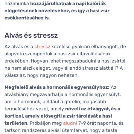
házimunka
hozzájárulhatnak a napi kalóriák
elégetésének növeléséhez, és így a hasi zsír
csökkentéséhez is
.
Alvás és stressz
Az alvás és a
stressz
kezelése gyakran elhanyagolt, de
alapvető szempontok a hasi zsír eltávolításának
érdekében. Hogyan lehet megszabadulni a hasi zsírtól,
ha nem alszik eleget, vagy állandó stressz alatt áll? A
válasz az, hogy nagyon nehezen.
Megfelelő alvás a hormonális egyensúlyhoz:
Az
alváshiány megzavarhatja a hormonális egyensúlyt,
ami a hormonok, például a ghrelin, magasabb
termeléséhez vezet, amely
növeli az étvágyat, és a
kortizol, amely elősegíti a zsír tárolását a hasi
területen
. Próbáljon meg
aludni
7–9 órát naponta, és
tartson rendszeres alvási ütemtervet, hogy a teste