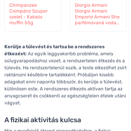
Chimpanzee
Giorgio Armani
Csimpánz Szuper
Giorgio Armani
szelet - Kakaós
Emporio Armani She
muffin 55g
parfémovaná voda
pro ženy
Kerülje a túlevést és tartsa be a rendszeres
étkezést:
Az egyik leggyakoribb probléma, amely
súlygyarapodáshoz vezet, a rendszertelen étkezés és a
túlevés. Ha rendszertelenül eszik, a teste elkezdhet zsírt
raktározni későbbre tartalékként. Próbáljon kisebb
adagokat enni naponta többször, és kerülje a túlevést,
különösen este. A rendszeres étkezés aktívan tartja az
anyagcserét és csökkenti az egészségtelen ételek utáni
vágyat.
A fizikai aktivitás kulcsa
Míg a megfelelő étrend elengedhetetlen, a fizikai