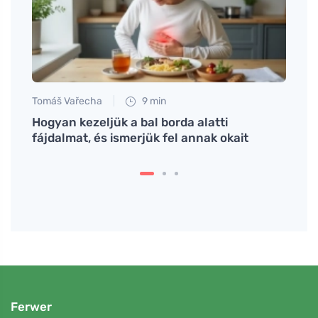
Tomáš Vařecha
9 min
Petr N
Hogyan kezeljük a bal borda alatti
# Hog
fájdalmat, és ismerjük fel annak okait
vásár
Ferwer