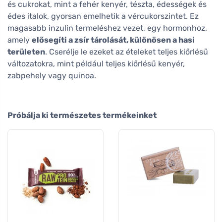
és cukrokat, mint a fehér kenyér, tészta, édességek és
édes italok, gyorsan emelhetik a vércukorszintet. Ez
magasabb inzulin termeléshez vezet, egy hormonhoz,
amely
elősegíti a zsír tárolását, különösen a hasi
területen
. Cserélje le ezeket az ételeket teljes kiőrlésű
változatokra, mint például teljes kiőrlésű kenyér,
zabpehely vagy quinoa.
Próbálja ki természetes termékeinket