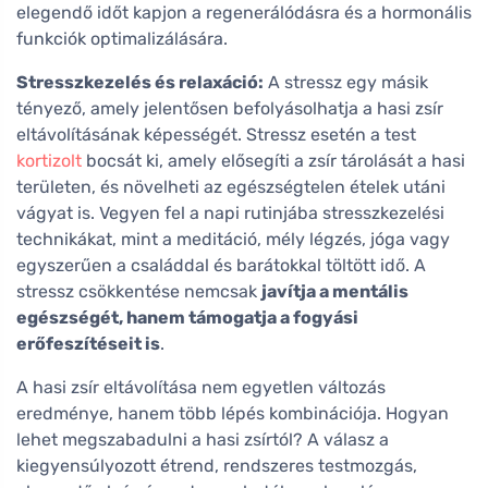
elegendő időt kapjon a regenerálódásra és a hormonális
funkciók optimalizálására.
Stresszkezelés és relaxáció:
A stressz egy másik
tényező, amely jelentősen befolyásolhatja a hasi zsír
eltávolításának képességét. Stressz esetén a test
kortizolt
bocsát ki, amely elősegíti a zsír tárolását a hasi
területen, és növelheti az egészségtelen ételek utáni
vágyat is. Vegyen fel a napi rutinjába stresszkezelési
technikákat, mint a meditáció, mély légzés, jóga vagy
egyszerűen a családdal és barátokkal töltött idő. A
stressz csökkentése nemcsak
javítja a mentális
egészségét, hanem támogatja a fogyási
erőfeszítéseit is
.
A hasi zsír eltávolítása nem egyetlen változás
eredménye, hanem több lépés kombinációja. Hogyan
lehet megszabadulni a hasi zsírtól? A válasz a
kiegyensúlyozott étrend, rendszeres testmozgás,