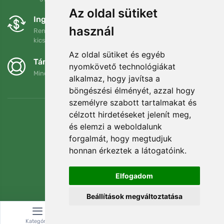
Az oldal sütiket
Ingyenes csere és visszaküldés
használ
Rendelését 90 napon belül bármikor visszaküldheti vagy
kicserélheti.
Az oldal sütiket és egyéb
Támogatjuk a Trees.org-ot
nyomkövető technológiákat
Minden megrendelésért ültetünk egy fát! Bővebben
Rólunk
.
alkalmaz, hogy javítsa a
böngészési élményét, azzal hogy
személyre szabott tartalmakat és
célzott hirdetéseket jelenít meg,
és elemzi a weboldalunk
forgalmát, hogy megtudjuk
honnan érkeztek a látogatóink.
Elfogadom
Beállítások megváltoztatása
© Topshelf s.r.o. Minden jog fenntartva.
Kategória
Keresés
Kosár