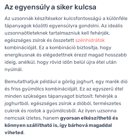
Az egyensúly a siker kulcsa
Az uzsonnák készítésekor kulcsfontosságú a különféle
tápanyagok közötti egyensúlyra gondolni. Az ideális
uzsonnaötleteknek tartalmazniuk kell fehérjék,
egészséges zsírok és összetett
szénhidrátok
kombinációját. Ez a kombináció biztosítja, hogy
energikusnak és elégedettnek érezd magad hosszabb
ideig, anélkül, hogy rövid időn belül újra étel után
nyúlnál.
Bemutathatjuk például a görög joghurt, egy marék dió
és friss gyümölcs kombinációját. Ez az egyszerű étel
minden szükséges tápanyagot biztosít: fehérjék a
joghurtból, egészséges zsírok a dióból, természetes
cukrok és rostok a gyümölcsből. Az ilyen uzsonna
nemcsak ízletes, hanem
gyorsan elkészíthető és
könnyen szállítható is, így bárhová magaddal
viheted
.