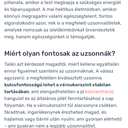
pillanata, amikor a test megkapja a szükséges energiát
és tápanyagokat. A mai hektikus életmódban, amikor
könnyű megragadni valami egészségtelent, fontos
elgondolkodni azon, mik is a megfelelő uzsonnaötletek,
amelyek nemcsak az ízlelőbimbóinkat örvendeztetik
meg, hanem egészségünket is támogatják.
Miért olyan fontosak az uzsonnák?
Talán azt kérdezed magadtól, miért kellene egyáltalán
ennyi figyelmet szentelni az uzsonnáknak. A válasz
egyszerű: a megfelelően kiválasztott uzsonna
kulcsfontosságú lehet a vércukorszint stabilan
tartásában
, ami elengedhetetlen a jó
koncentráció
,
hangulat és az általános jólét fenntartásához a nap
folyamán. Ha a vércukorszint túl alacsonyra csökken,
fáradtnak, ingerlékenynek érezheted magad, és
hajlamos vagy bármi után nyúlni, ami gyorsan elérhető
– ami gyakran nem a legjobb uzsonnaötlet.