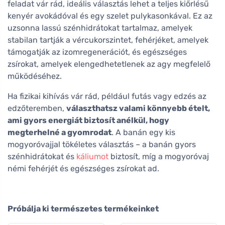
feladat vár rád, ideális választás lehet a teljes kiőrlésű
kenyér avokádóval és egy szelet pulykasonkával. Ez az
uzsonna lassú szénhidrátokat tartalmaz, amelyek
stabilan tartják a vércukorszintet, fehérjéket, amelyek
támogatják az izomregenerációt, és egészséges
zsírokat, amelyek elengedhetetlenek az agy megfelelő
működéséhez.
Ha fizikai kihívás vár rád, például futás vagy edzés az
edzőteremben,
választhatsz valami könnyebb ételt,
ami gyors energiát biztosít anélkül, hogy
megterhelné a gyomrodat
. A banán egy kis
mogyoróvajjal tökéletes választás – a banán gyors
szénhidrátokat és
káliumot
biztosít, míg a mogyoróvaj
némi fehérjét és egészséges zsírokat ad.
Próbálja ki természetes termékeinket