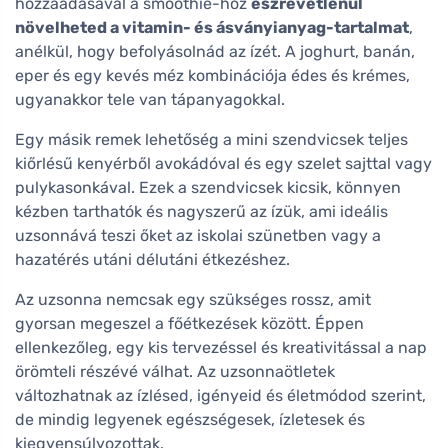
hozzáadásával a smoothie-hoz
észrevétlenül
növelheted a vitamin- és ásványianyag-tartalmat
,
anélkül, hogy befolyásolnád az ízét. A joghurt, banán,
eper és egy kevés méz kombinációja édes és krémes,
ugyanakkor tele van tápanyagokkal.
Egy másik remek lehetőség a mini szendvicsek teljes
kiőrlésű kenyérből avokádóval és egy szelet sajttal vagy
pulykasonkával. Ezek a szendvicsek kicsik, könnyen
kézben tarthatók és nagyszerű az ízük, ami ideális
uzsonnává teszi őket az iskolai szünetben vagy a
hazatérés utáni délutáni étkezéshez.
Az uzsonna nemcsak egy szükséges rossz, amit
gyorsan megeszel a főétkezések között. Éppen
ellenkezőleg, egy kis tervezéssel és kreativitással a nap
örömteli részévé válhat. Az uzsonnaötletek
változhatnak az ízlésed, igényeid és életmódod szerint,
de mindig legyenek egészségesek, ízletesek és
kiegyensúlyozottak.