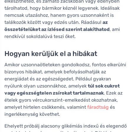
elkészítheted, és zárható zacskóban vagy edényben
tárolhatod, hogy bármikor kéznél legyenek. Ideálisak
nemcsak utazáshoz, hanem gyors uzsonnaként is
találkozók között vagy edzés után. Ráadásul
az
összetételüket az ízlésed szerint alakíthatod
, ami
rendkívül sokoldalúvá teszi őket.
Hogyan kerüljük el a hibákat
Amikor uzsonnaötleteken gondolkodsz, fontos elkerülni
bizonyos hibákat, amelyek befolyásolhatják az
energiádat és az egészségedet. Például gyakran
nyúlunk olyan uzsonnákhoz, amelyek
túl sok cukrot
vagy egészségtelen zsírokat tartalmaznak
. Ezek az
ételek gyors vércukorszint-emelkedést okozhatnak,
amelyet hirtelen csökkenés, valamint
fáradtság
és
ingerlékenység követhet.
Ehelyett próbálj alacsony glikémiás indexű és elegendő