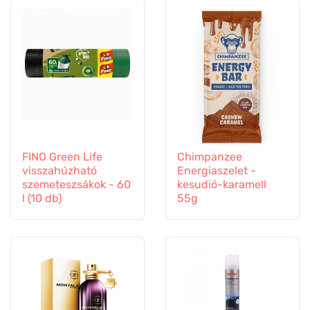
FINO Green Life
Chimpanzee
visszahúzható
Energiaszelet -
szemeteszsákok - 60
kesudió-karamell
l (10 db)
55g