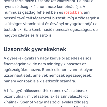
rostot tartalmazó uzsonnákat választani. Például a
nyers zöldségek és hummusz kombinációja. A
hummusz gazdag fehérjékben és
rostokban
, ami
hosszú távú teltségérzetet biztosít, míg a zöldségek a
szükséges vitaminokat és ásványi anyagokat adják a
testednek. Ez a kombináció nemcsak egészséges, de
nagyon ízletes és frissítő is.
Uzsonnák gyerekeknek
A gyerekek gyakran nagy kedvelői az édes és sós
finomságoknak, de nem mindegyik hasznos az
egészségükre nézve. Ennek ellenére vannak olyan
uzsonnaötletek, amelyek nemcsak egészségesek,
hanem vonzóak is a kis étkezők számára.
A házi gyümölcssmoothiek remek választásnak
bizonyulnak, mivel széles íz- és színválasztékot
kínálnak. Spenót vagy más zöld leveles zöldség