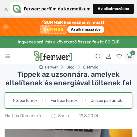
×
Ferwer: parfüm és kozmetikum
Az alkalmazásba
⚡
SUMMER kedvezmény most!
×
SUMMER
Az alkalmazásba
Ingyenes szállítás a következő összeg felett: 80 EUR
0
Ferwer
Blog
Életmód
Tippek az uzsonnára, amelyek
eltelítenek és energiával töltenek fel
Női parfümök
Férfi parfümök
Unisex parfümök
L
Martina Domanská
8 min
19.8.2024