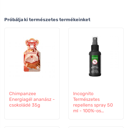
Próbálja ki természetes termékeinket
Chimpanzee
Incognito
Energiagél ananász -
Természetes
csokoládé 35g
repellens spray 50
ml - 100%-os
védelem minden
rovar ellen