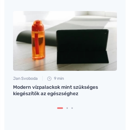
Jan Svoboda
9 min
Petr N
Modern vízpalackok mint szükséges
Tanul
kiegészítők az egészséghez
vásár