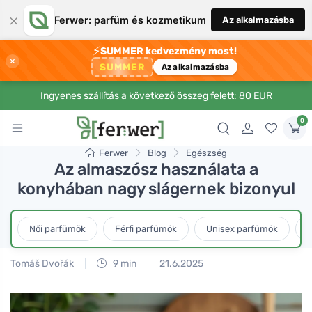
×
Ferwer: parfüm és kozmetikum
Az alkalmazásba
⚡
SUMMER kedvezmény most!
×
SUMMER
Az alkalmazásba
Ingyenes szállítás a következő összeg felett: 80 EUR
0
Ferwer
Blog
Egészség
Az almaszósz használata a
konyhában nagy slágernek bizonyul
Női parfümök
Férfi parfümök
Unisex parfümök
L
Tomáš Dvořák
9 min
21.6.2025