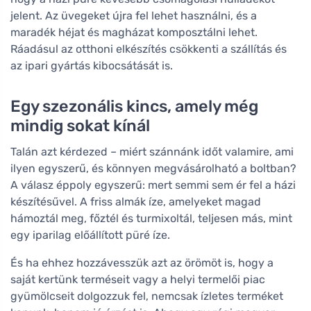
jelent. Az üvegeket újra fel lehet használni, és a
maradék héjat és magházat komposztálni lehet.
Ráadásul az otthoni elkészítés csökkenti a szállítás és
az ipari gyártás kibocsátását is.
Egy szezonális kincs, amely még
mindig sokat kínál
Talán azt kérdezed – miért szánnánk időt valamire, ami
ilyen egyszerű, és könnyen megvásárolható a boltban?
A válasz éppoly egyszerű: mert semmi sem ér fel a házi
készítésűvel. A friss almák íze, amelyeket magad
hámoztál meg, főztél és turmixoltál, teljesen más, mint
egy iparilag előállított püré íze.
És ha ehhez hozzávesszük azt az örömöt is, hogy a
saját kertünk terméseit vagy a helyi termelői piac
gyümölcseit dolgozzuk fel, nemcsak ízletes terméket