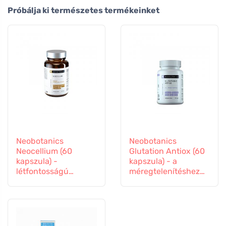
Próbálja ki természetes termékeinket
Neobotanics
Neobotanics
Neocellium (60
Glutation Antiox (60
kapszula) -
kapszula) - a
létfontosságú
méregtelenítéshez
gombák és ginzeng
és az immunitás
kivonatokkal
támogatásához.