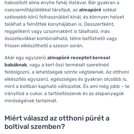
habosított alma enyhe fahéj illatával. Bár gyakran a
csecsemőtáplálékkal társítjuk, az
almapüré
sokkal
szélesebb körű felhasználást kínál, és könnyen helyet
találhat a felnőttek konyhájában is. Desszertként,
reggeliként vagy uzsonnaként is tálalható, más
összetevőkkel kombinálható, télire befőzhető vagy
frissen elkészíthető a szezon során.
Akár egy egyszerű
almapüré receptet keresel
babáknak
, vagy a kert őszi termését szeretnéd
feldolgozni, a lehetőségek szinte végtelenek. Az otthoni
elkészítés egyszerű, egészséges és gyakran olcsóbb is,
mint a boltban kapható változatok. És ami még jobb – te
irányítod a cukor, a tartósítószerek és az alapanyagok
minőségének tartalmát.
Miért válaszd az otthoni pürét a
boltival szemben?