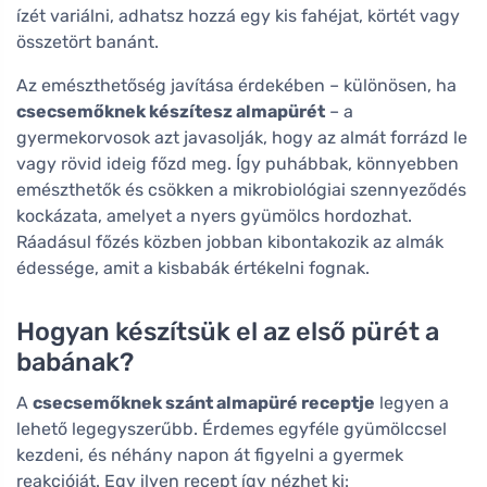
ízét variálni, adhatsz hozzá egy kis fahéjat, körtét vagy
összetört banánt.
Az emészthetőség javítása érdekében – különösen, ha
csecsemőknek készítesz almapürét
– a
gyermekorvosok azt javasolják, hogy az almát forrázd le
vagy rövid ideig főzd meg. Így puhábbak, könnyebben
emészthetők és csökken a mikrobiológiai szennyeződés
kockázata, amelyet a nyers gyümölcs hordozhat.
Ráadásul főzés közben jobban kibontakozik az almák
édessége, amit a kisbabák értékelni fognak.
Hogyan készítsük el az első pürét a
babának?
A
csecsemőknek szánt almapüré receptje
legyen a
lehető legegyszerűbb. Érdemes egyféle gyümölccsel
kezdeni, és néhány napon át figyelni a gyermek
reakcióját. Egy ilyen recept így nézhet ki: