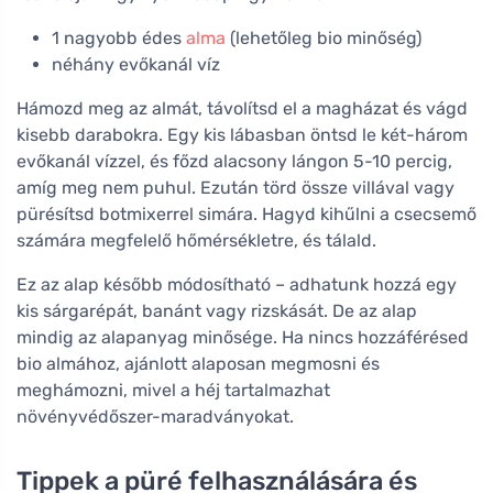
1 nagyobb édes
alma
(lehetőleg bio minőség)
néhány evőkanál víz
Hámozd meg az almát, távolítsd el a magházat és vágd
kisebb darabokra. Egy kis lábasban öntsd le két-három
evőkanál vízzel, és főzd alacsony lángon 5-10 percig,
amíg meg nem puhul. Ezután törd össze villával vagy
pürésítsd botmixerrel simára. Hagyd kihűlni a csecsemő
számára megfelelő hőmérsékletre, és tálald.
Ez az alap később módosítható – adhatunk hozzá egy
kis sárgarépát, banánt vagy rizskását. De az alap
mindig az alapanyag minősége. Ha nincs hozzáférésed
bio almához, ajánlott alaposan megmosni és
meghámozni, mivel a héj tartalmazhat
növényvédőszer-maradványokat.
Tippek a püré felhasználására és