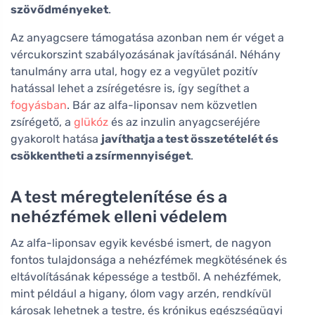
szövődményeket
.
Az anyagcsere támogatása azonban nem ér véget a
vércukorszint szabályozásának javításánál. Néhány
tanulmány arra utal, hogy ez a vegyület pozitív
hatással lehet a zsírégetésre is, így segíthet a
fogyásban
. Bár az alfa-liponsav nem közvetlen
zsírégető, a
glükóz
és az inzulin anyagcseréjére
gyakorolt hatása
javíthatja a test összetételét és
csökkentheti a zsírmennyiséget
.
A test méregtelenítése és a
nehézfémek elleni védelem
Az alfa-liponsav egyik kevésbé ismert, de nagyon
fontos tulajdonsága a nehézfémek megkötésének és
eltávolításának képessége a testből. A nehézfémek,
mint például a higany, ólom vagy arzén, rendkívül
károsak lehetnek a testre, és krónikus egészségügyi