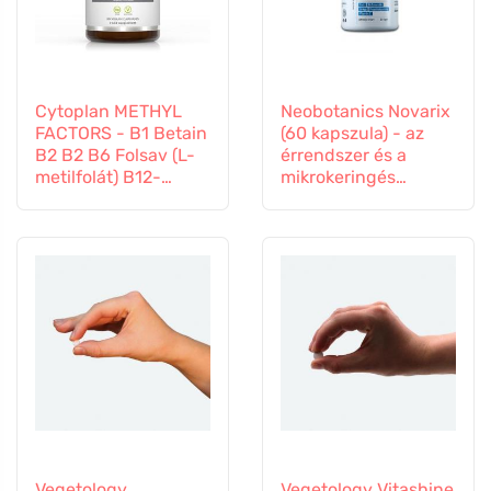
Cytoplan METHYL
Neobotanics Novarix
FACTORS - B1 Betain
(60 kapszula) - az
B2 B2 B6 Folsav (L-
érrendszer és a
metilfolát) B12-
mikrokeringés
vitamin és cink, 60
számára
kapszula
Vegetology
Vegetology Vitashine