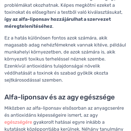
problémákat okozhatnak. Képes megkötni ezeket a
toxinokat és elősegíteni a testből való kiválasztásukat,
így az alfa-liponsav hozzájárulhat a szervezet
méregtelenítéséhez
.
Ez a hatás különösen fontos azok számára, akik
magasabb adag nehézfémeknek vannak kitéve, például
munkahelyi környezetben, de azok számára is, akik
környezeti toxikus terheléssel néznek szembe.
Ezenkívül antioxidáns tulajdonságai növelik
védőhatását a toxinok és szabad gyökök okozta
sejtkárosodással szemben.
Alfa-liponsav és az agy egészsége
Miközben az alfa-liponsav elsősorban az anyagcserére
és antioxidáns képességeire ismert, az agy
egészségére
gyakorolt hatásai egyre inkább a
kutatások középpontjába kerülnek. Néhány tanulmány