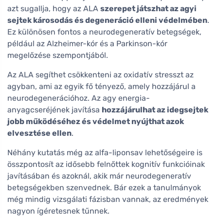
azt sugallja, hogy az ALA
szerepet játszhat az agyi
sejtek károsodás és degeneráció elleni védelmében
.
Ez különösen fontos a neurodegeneratív betegségek,
például az Alzheimer-kór és a Parkinson-kór
megelőzése szempontjából.
Az ALA segíthet csökkenteni az oxidatív stresszt az
agyban, ami az egyik fő tényező, amely hozzájárul a
neurodegenerációhoz. Az agy energia-
anyagcseréjének javítása
hozzájárulhat az idegsejtek
jobb működéséhez és védelmet nyújthat azok
elvesztése ellen
.
Néhány kutatás még az alfa-liponsav lehetőségeire is
összpontosít az idősebb felnőttek kognitív funkcióinak
javításában és azoknál, akik már neurodegeneratív
betegségekben szenvednek. Bár ezek a tanulmányok
még mindig vizsgálati fázisban vannak, az eredmények
nagyon ígéretesnek tűnnek.