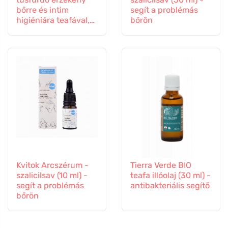
bőrre és intim
segít a problémás
higiéniára teafával,
bőrön
250 ml
Kvitok Arcszérum -
Tierra Verde BIO
szalicilsav (10 ml) -
teafa illóolaj (30 ml) -
segít a problémás
antibakteriális segítő
bőrön