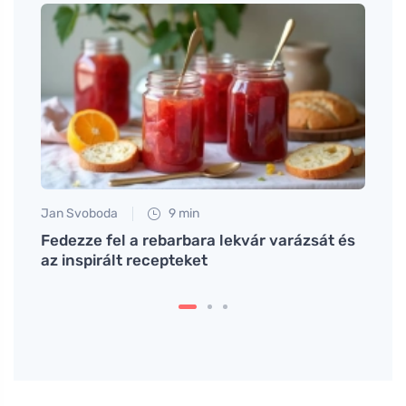
Jan Svoboda
9 min
Petr N
Fedezze fel a rebarbara lekvár varázsát és
Fedez
llene
az inspirált recepteket
varáz