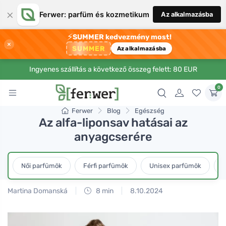
×
Ferwer: parfüm és kozmetikum
Az alkalmazásba
⚡
SUMMER kedvezmény most!
×
SUMMER
Az alkalmazásba
Ingyenes szállítás a következő összeg felett: 80 EUR
0
Ferwer
Blog
Egészség
Az alfa-liponsav hatásai az
anyagcserére
Női parfümök
Férfi parfümök
Unisex parfümök
L
Martina Domanská
8 min
8.10.2024