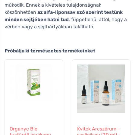
működik. Ennek a kivételes tulajdonságnak
köszönhetően
az alfa-liponsav szó szerint testünk
minden sejtjében hatni tud
, függetlenül attól, hogy a
vérben vagy a sejthártyákban található.
Próbálja ki természetes termékeinket
Organyc Bio
Kvitok Arcszérum -
tusfürdő érzékeny
szalicilsav (30 ml) -