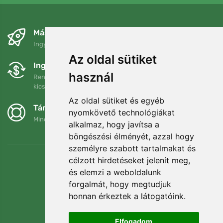
Másnapra és ingyenesen
Ingyenes szállítás a következő összeg felett: 80 EUR
Az oldal sütiket
Ingyenes csere és visszaküldés
használ
Rendelését 90 napon belül bármikor visszaküldheti vagy
kicserélheti.
Az oldal sütiket és egyéb
Támogatjuk a Trees.org-ot
nyomkövető technológiákat
Minden megrendelésért ültetünk egy fát! Bővebben
Rólunk
.
alkalmaz, hogy javítsa a
böngészési élményét, azzal hogy
személyre szabott tartalmakat és
célzott hirdetéseket jelenít meg,
és elemzi a weboldalunk
forgalmát, hogy megtudjuk
honnan érkeztek a látogatóink.
Elfogadom