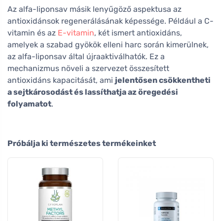
Az alfa-liponsav másik lenyűgöző aspektusa az
antioxidánsok regenerálásának képessége. Például a C-
vitamin és az
E-vitamin
, két ismert antioxidáns,
amelyek a szabad gyökök elleni harc során kimerülnek,
az alfa-liponsav által újraaktiválhatók. Ez a
mechanizmus növeli a szervezet összesített
antioxidáns kapacitását, ami
jelentősen csökkentheti
a sejtkárosodást és lassíthatja az öregedési
folyamatot
.
Próbálja ki természetes termékeinket