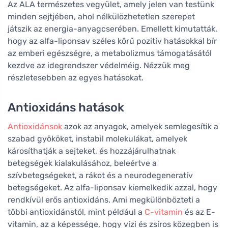
Az ALA természetes vegyület, amely jelen van testünk
minden sejtjében, ahol nélkülözhetetlen szerepet
játszik az energia-anyagcserében. Emellett kimutatták,
hogy az alfa-liponsav széles körű pozitív hatásokkal bír
az emberi egészségre, a metabolizmus támogatásától
kezdve az idegrendszer védelméig. Nézzük meg
részletesebben az egyes hatásokat.
Antioxidáns hatások
Antioxidánsok
azok az anyagok, amelyek semlegesítik a
szabad gyököket, instabil molekulákat, amelyek
károsíthatják a sejteket, és hozzájárulhatnak
betegségek kialakulásához, beleértve a
szívbetegségeket, a rákot és a neurodegeneratív
betegségeket. Az alfa-liponsav kiemelkedik azzal, hogy
rendkívül erős antioxidáns. Ami megkülönbözteti a
többi antioxidánstól, mint például a
C-vitamin
és az E-
vitamin, az a képessége, hogy vízi és zsíros közegben is