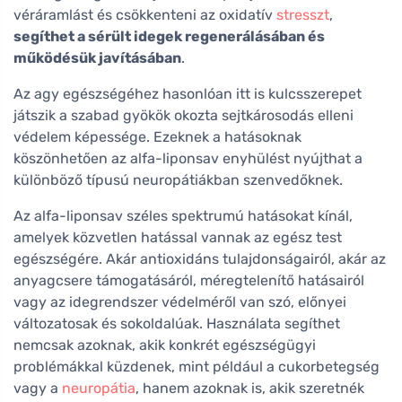
véráramlást és csökkenteni az oxidatív
stresszt
,
segíthet a sérült idegek regenerálásában és
működésük javításában
.
Az agy egészségéhez hasonlóan itt is kulcsszerepet
játszik a szabad gyökök okozta sejtkárosodás elleni
védelem képessége. Ezeknek a hatásoknak
köszönhetően az alfa-liponsav enyhülést nyújthat a
különböző típusú neuropátiákban szenvedőknek.
Az alfa-liponsav széles spektrumú hatásokat kínál,
amelyek közvetlen hatással vannak az egész test
egészségére. Akár antioxidáns tulajdonságairól, akár az
anyagcsere támogatásáról, méregtelenítő hatásairól
vagy az idegrendszer védelméről van szó, előnyei
változatosak és sokoldalúak. Használata segíthet
nemcsak azoknak, akik konkrét egészségügyi
problémákkal küzdenek, mint például a cukorbetegség
vagy a
neuropátia
, hanem azoknak is, akik szeretnék