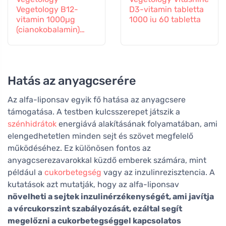
Vegetology B12-
D3-vitamin tabletta
vitamin 1000µg
1000 iu 60 tabletta
(cianokobalamin)
fokozatos
felszabadulás 60
tabletta
Hatás az anyagcserére
Az alfa-liponsav egyik fő hatása az anyagcsere
támogatása. A testben kulcsszerepet játszik a
szénhidrátok
energiává alakításának folyamatában, ami
elengedhetetlen minden sejt és szövet megfelelő
működéséhez. Ez különösen fontos az
anyagcserezavarokkal küzdő emberek számára, mint
például a
cukorbetegség
vagy az inzulinrezisztencia. A
kutatások azt mutatják, hogy az alfa-liponsav
növelheti a sejtek inzulinérzékenységét, ami javítja
a vércukorszint szabályozását, ezáltal segít
megelőzni a cukorbetegséggel kapcsolatos