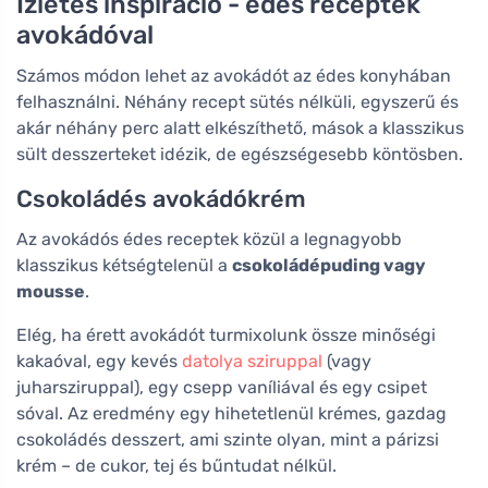
Ízletes inspiráció - édes receptek
avokádóval
Számos módon lehet az avokádót az édes konyhában
felhasználni. Néhány recept sütés nélküli, egyszerű és
akár néhány perc alatt elkészíthető, mások a klasszikus
sült desszerteket idézik, de egészségesebb köntösben.
Csokoládés avokádókrém
Az avokádós édes receptek közül a legnagyobb
klasszikus kétségtelenül a
csokoládépuding vagy
mousse
.
Elég, ha érett avokádót turmixolunk össze minőségi
kakaóval, egy kevés
datolya sziruppal
(vagy
juharsziruppal), egy csepp vaníliával és egy csipet
sóval. Az eredmény egy hihetetlenül krémes, gazdag
csokoládés desszert, ami szinte olyan, mint a párizsi
krém – de cukor, tej és bűntudat nélkül.