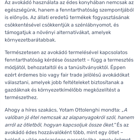
Az avokádó használata az édes konyhában nemcsak az
egészségünk, hanem a fenntarthatóság szempontjából
is előnyös. Az állati eredetű termékek fogyasztásának
csökkentésével csökkentjük a szénlábnyomot, és
támogatjuk a növényi alternatívákat, amelyek
környezetbarátabbak.
Természetesen az avokádó termelésével kapcsolatos
fenntarthatóság kérdése összetett – függ a termesztés
módjától, behozataltól és a tanúsítványoktól. Éppen
ezért érdemes bio vagy fair trade jelölésű avokádókat
választani, amelyek jobb feltételeket biztosítanak a
gazdáknak és környezetkímélőbb megközelítést a
természethez.
Ahogy a híres szakács, Yotam Ottolenghi mondta:
„A
valóban jó étel nemcsak az alapanyagokról szól, hanem
arról az ötletből, hogyan kapcsoljuk össze őket."
És az
avokádó édes hozzávalóként több, mint egy ötlet –
belépő a világ egészséges nassolásába, amely örömet