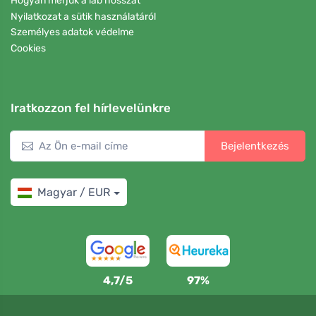
Hogyan mérjük a láb hosszát
Nyilatkozat a sütik használatáról
Személyes adatok védelme
Cookies
Iratkozzon fel hírlevelünkre
Bejelentkezés
Magyar / EUR
4,7/5
97%