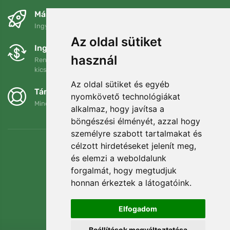
Másnapra és ingyenesen
Ingyenes szállítás a következő összeg felett: 80 EUR
Az oldal sütiket
Ingyenes csere és visszaküldés
használ
Rendelését 90 napon belül bármikor visszaküldheti vagy
kicserélheti.
Az oldal sütiket és egyéb
Támogatjuk a Trees.org-ot
nyomkövető technológiákat
Minden megrendelésért ültetünk egy fát! Bővebben
Rólunk
.
alkalmaz, hogy javítsa a
böngészési élményét, azzal hogy
személyre szabott tartalmakat és
célzott hirdetéseket jelenít meg,
és elemzi a weboldalunk
forgalmát, hogy megtudjuk
honnan érkeztek a látogatóink.
Elfogadom
Beállítások megváltoztatása