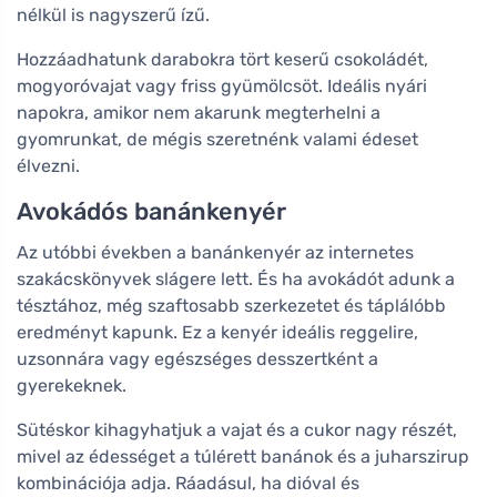
nélkül is nagyszerű ízű.
Hozzáadhatunk darabokra tört keserű csokoládét,
mogyoróvajat vagy friss gyümölcsöt. Ideális nyári
napokra, amikor nem akarunk megterhelni a
gyomrunkat, de mégis szeretnénk valami édeset
élvezni.
Avokádós banánkenyér
Az utóbbi években a banánkenyér az internetes
szakácskönyvek slágere lett. És ha avokádót adunk a
tésztához, még szaftosabb szerkezetet és táplálóbb
eredményt kapunk. Ez a kenyér ideális reggelire,
uzsonnára vagy egészséges desszertként a
gyerekeknek.
Sütéskor kihagyhatjuk a vajat és a cukor nagy részét,
mivel az édességet a túlérett banánok és a juharszirup
kombinációja adja. Ráadásul, ha dióval és