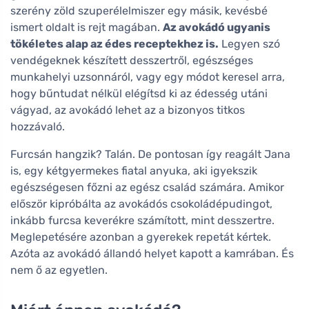
szerény zöld szuperélelmiszer egy másik, kevésbé
ismert oldalt is rejt magában.
Az avokádó ugyanis
tökéletes alap az édes receptekhez is.
Legyen szó
vendégeknek készített desszertről, egészséges
munkahelyi uzsonnáról, vagy egy módot keresel arra,
hogy bűntudat nélkül elégítsd ki az édesség utáni
vágyad, az avokádó lehet az a bizonyos titkos
hozzávaló.
Furcsán hangzik? Talán. De pontosan így reagált Jana
is, egy kétgyermekes fiatal anyuka, aki igyekszik
egészségesen főzni az egész család számára. Amikor
először kipróbálta az avokádós csokoládépudingot,
inkább furcsa keverékre számított, mint desszertre.
Meglepetésére azonban a gyerekek repetát kértek.
Azóta az avokádó állandó helyet kapott a kamrában. És
nem ő az egyetlen.