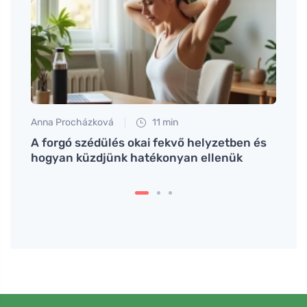
Anna Procházková
11 min
Tomáš
A forgó szédülés okai fekvő helyzetben és
Az ir
hogyan küzdjünk hatékonyan ellenük
kulcs
megé