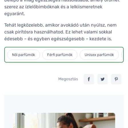
szerez az ízlelőbimbóknak és a lelkiismeretnek
egyaránt.
Tehát legközelebb, amikor avokádó után nyúlsz, nem
csak pirítósra használhatod. Ez lehet valami sokkal
édesebb – és egyben egészségesebb – kezdete is.
Női parfümök
Férfi parfümök
Unisex parfümök
L
Megosztás