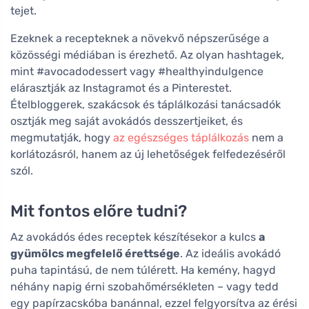
tejet.
Ezeknek a recepteknek a növekvő népszerűsége a
közösségi médiában is érezhető. Az olyan hashtagek,
mint #avocadodessert vagy #healthyindulgence
elárasztják az Instagramot és a Pinterestet.
Ételbloggerek, szakácsok és táplálkozási tanácsadók
osztják meg saját avokádós desszertjeiket, és
megmutatják, hogy
az egészséges táplálkozás
nem a
korlátozásról, hanem az új lehetőségek felfedezéséről
szól.
Mit fontos előre tudni?
Az avokádós édes receptek készítésekor a kulcs
a
gyümölcs megfelelő érettsége
. Az ideális avokádó
puha tapintású, de nem túlérett. Ha kemény, hagyd
néhány napig érni szobahőmérsékleten – vagy tedd
egy papírzacskóba banánnal, ezzel felgyorsítva az érési