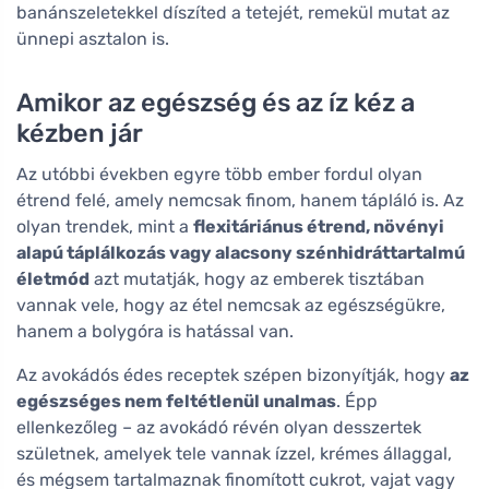
banánszeletekkel díszíted a tetejét, remekül mutat az
ünnepi asztalon is.
Amikor az egészség és az íz kéz a
kézben jár
Az utóbbi években egyre több ember fordul olyan
étrend felé, amely nemcsak finom, hanem tápláló is. Az
olyan trendek, mint a
flexitáriánus étrend, növényi
alapú táplálkozás vagy alacsony szénhidráttartalmú
életmód
azt mutatják, hogy az emberek tisztában
vannak vele, hogy az étel nemcsak az egészségükre,
hanem a bolygóra is hatással van.
Az avokádós édes receptek szépen bizonyítják, hogy
az
egészséges nem feltétlenül unalmas
. Épp
ellenkezőleg – az avokádó révén olyan desszertek
születnek, amelyek tele vannak ízzel, krémes állaggal,
és mégsem tartalmaznak finomított cukrot, vajat vagy