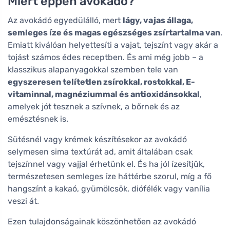
Miért éppen avokádó?
Az avokádó egyedülálló, mert
lágy, vajas állaga,
semleges íze és magas egészséges zsírtartalma van
.
Emiatt kiválóan helyettesíti a vajat, tejszínt vagy akár a
tojást számos édes receptben. És ami még jobb – a
klasszikus alapanyagokkal szemben tele van
egyszeresen telítetlen zsírokkal, rostokkal, E-
vitaminnal, magnéziummal és antioxidánsokkal
,
amelyek jót tesznek a szívnek, a bőrnek és az
emésztésnek is.
Sütésnél vagy krémek készítésekor az avokádó
selymesen sima textúrát ad, amit általában csak
tejszínnel vagy vajjal érhetünk el. És ha jól ízesítjük,
természetesen semleges íze háttérbe szorul, míg a fő
hangszínt a kakaó, gyümölcsök, diófélék vagy vanília
veszi át.
Ezen tulajdonságainak köszönhetően az avokádó