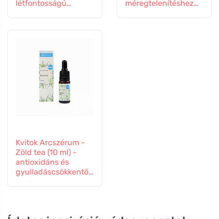
létfontosságú
méregtelenítéshez
gombák és ginzeng
és az immunitás
kivonatokkal
támogatásához.
Kvitok Arcszérum -
Zöld tea (10 ml) -
antioxidáns és
gyulladáscsökkentő
hatású