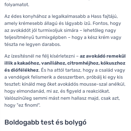
folyamatot.
Az édes konyhához a legalkalmasabb a Hass fajtájú,
amely krémesebb állagú és lágyabb ízű. Fontos, hogy
az avokádót jól turmixoljuk simára – lehetőleg nagy
teljesítményű turmixgépben – hogy a kész krém vagy
tészta ne legyen darabos.
Az ízesítésnél ne félj kísérletezni –
az avokádó remekül
illik a kakaóhoz, vaníliához, citromhéjhoz, kókuszhoz
és diófélékhez
. És ha attól tartasz, hogy a család vagy
a vendégek felismerik a desszertben, próbálj ki egy kis
tesztet: kínáld meg őket avokádós mousse-szal anélkül,
hogy elmondanád, mi az, és figyeld a reakciókat.
Valószínűleg semmi mást nem hallasz majd, csak azt,
hogy "ez finom!".
Boldogabb test és bolygó