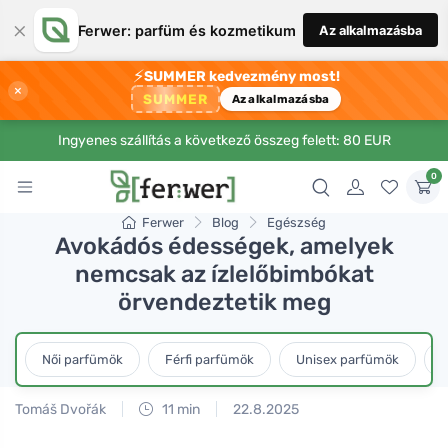
×
Ferwer: parfüm és kozmetikum
Az alkalmazásba
⚡
SUMMER kedvezmény most!
×
SUMMER
Az alkalmazásba
Ingyenes szállítás a következő összeg felett: 80 EUR
0
Ferwer
Blog
Egészség
Avokádós édességek, amelyek
nemcsak az ízlelőbimbókat
örvendeztetik meg
Női parfümök
Férfi parfümök
Unisex parfümök
L
Tomáš Dvořák
11 min
22.8.2025