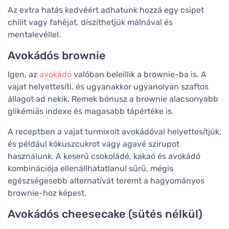
Az extra hatás kedvéért adhatunk hozzá egy csipet
chilit vagy fahéjat, díszíthetjük málnával és
mentalevéllel.
Avokádós brownie
Igen, az
avokádó
valóban beleillik a brownie-ba is. A
vajat helyettesíti, és ugyanakkor ugyanolyan szaftos
állagot ad nekik. Remek bónusz a brownie alacsonyabb
glikémiás indexe és magasabb tápértéke is.
A receptben a vajat turmixolt avokádóval helyettesítjük,
és például kókuszcukrot vagy agavé szirupot
használunk. A keserű csokoládé, kakaó és avokádó
kombinációja ellenállhatatlanul sűrű, mégis
egészségesebb alternatívát teremt a hagyományos
brownie-hoz képest.
Avokádós cheesecake (sütés nélkül)