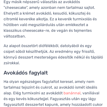
Egy másik népszerű választás az avokádós
"cheesecake", amely azonban nem tartalmaz sajtot.
Ehelyett a krémet avokádó, kesudió, kókusztej és
citromlé keveréke alkotja. Ez a keverék turmixolás és
hűtőben való megszilárdulás után emlékeztet a
klasszikus cheesecake-re, de vegán és tejmentes
változatban.
Az alapot összetört diófélékből, datolyából és egy
csipet sóból készíthetjük. Az eredmény egy frissítő,
könnyű desszert mesterséges édesítők nélkül és tápláló
zsírokkal.
Avokádós fagylalt
Ha olyan egészséges fagylaltot keresel, amely nem
tartalmaz tejszínt és cukrot, az avokádó ismét ideális
alap. Elég turmixolni az avokádót
banánnal
, vaníliával
és egy kevés kókusztejjel. Fagyasztás után egy lágy
fagyasztott desszertet kapunk, amely hozzáadott cukor