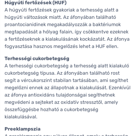
Húgyúti fertőzések (HUF)
A húgyúti fertőzések gyakoriak a terhesség alatt a
húgyúti változások miatt. Az áfonyában található
proantocianidinek megakadályozzák a baktériumok
megtapadását a hólyag falain, így csökkentve ezeknek
a fertőzéseknek a kialakulásának kockázatát. Az áfonya
fogyasztása hasznos megelőzés lehet a HUF ellen.
Terhességi cukorbetegség
A terhességi cukorbetegség a terhesség alatt kialakuló
cukorbetegség típusa. Az áfonyában található rost
segít a vércukorszint stabilan tartásában, ami segíthet
megelőzni ennek az állapotnak a kialakulását. Ezenkívül
az áfonya antioxidáns tulajdonságai segíthetnek
megvédeni a sejteket az oxidatív stressztől, amely
összefüggésbe hozható a cukorbetegség
kialakulásával.
Preeklampszia