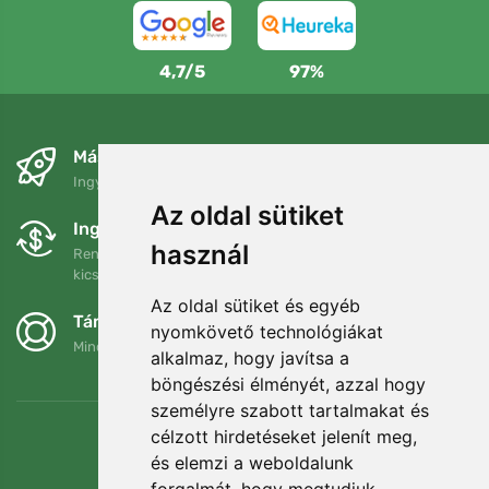
4,7/5
97%
Másnapra és ingyenesen
Ingyenes szállítás a következő összeg felett: 80 EUR
Az oldal sütiket
Ingyenes csere és visszaküldés
használ
Rendelését 90 napon belül bármikor visszaküldheti vagy
kicserélheti.
Az oldal sütiket és egyéb
Támogatjuk a Trees.org-ot
nyomkövető technológiákat
Minden megrendelésért ültetünk egy fát! Bővebben
Rólunk
.
alkalmaz, hogy javítsa a
böngészési élményét, azzal hogy
személyre szabott tartalmakat és
célzott hirdetéseket jelenít meg,
és elemzi a weboldalunk