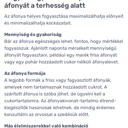
áfonyát a terhesség alatt
Az áfonya helyes fogyasztása maximalizálhatja előnyeit
és minimalizálhatja kockázatait.
Mennyiség és gyakoriság
Bár az áfonya egészséges lehet, fontos, hogy mértékkel
fogyasszuk. Ajánlott naponta mérsékelt mennyiségű
áfonyát fogyasztani, például egy marék friss áfonyát
vagy egy pohár hozzáadott cukor nélküli áfonyalevet.
Az áfonya formája
A legjobb formák a friss vagy fagyasztott áfonyák,
amelyek nem tartalmaznak hozzáadott cukrot. A
szárított áfonya is szóba jöhet, de ügyelni kell a
cukortartalomra. Az áfonyakivonat-tartalmú étrend-
kiegészítők hasznosak lehetnek, de mindig érdemes
konzultálni az orvossal a szedésük előtt.
Más élelmiszerekkel való kombináció