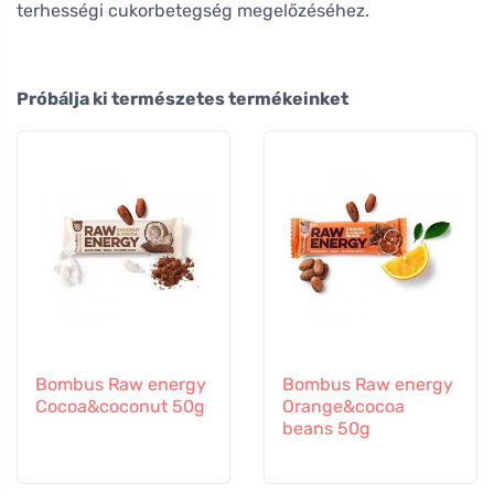
terhességi cukorbetegség megelőzéséhez.
Próbálja ki természetes termékeinket
Bombus Raw energy
Bombus Raw energy
Cocoa&coconut 50g
Orange&cocoa
beans 50g