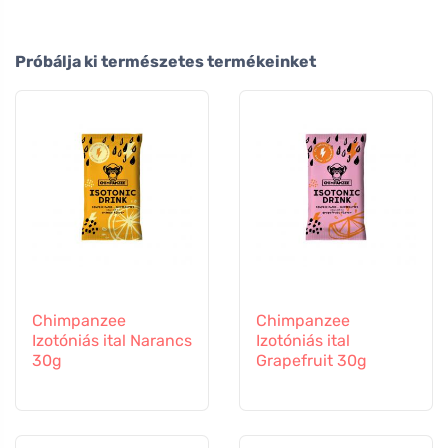
Próbálja ki természetes termékeinket
Chimpanzee
Chimpanzee
Izotóniás ital Narancs
Izotóniás ital
30g
Grapefruit 30g