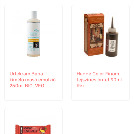
Urtekram Baba
Henné Color Finom
kímélő mosó emulzió
tejszínes öntet 90ml
250ml BIO, VEG
Réz