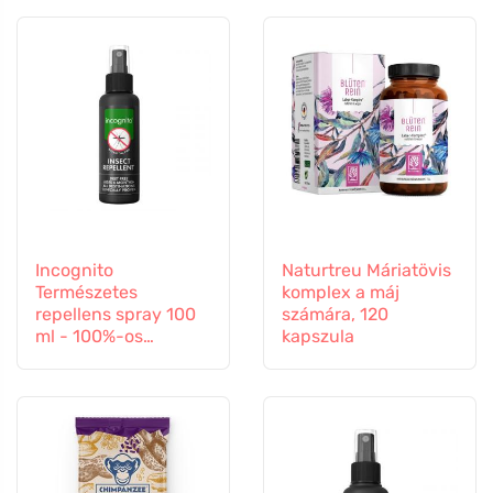
Incognito
Naturtreu Máriatövis
Természetes
komplex a máj
repellens spray 100
számára, 120
ml - 100%-os
kapszula
védelem minden
rovar ellen