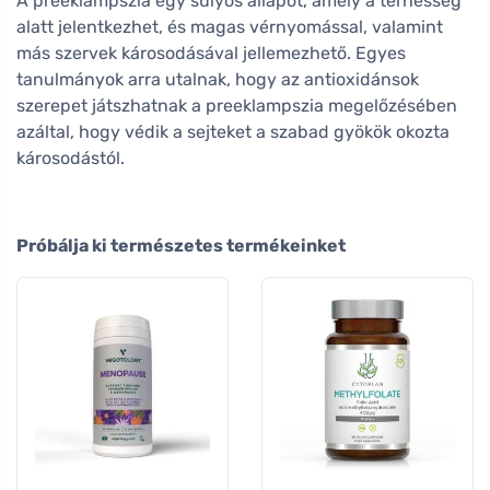
A preeklampszia egy súlyos állapot, amely a terhesség
alatt jelentkezhet, és magas vérnyomással, valamint
más szervek károsodásával jellemezhető. Egyes
tanulmányok arra utalnak, hogy az antioxidánsok
szerepet játszhatnak a preeklampszia megelőzésében
azáltal, hogy védik a sejteket a szabad gyökök okozta
károsodástól.
Próbálja ki természetes termékeinket