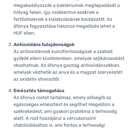
megakadályozzák a baktériumok megtapadását a
hólyag falain, így csökkentve ezeknek a
fertőzéseknek a kialakulásának kockázatát. Az
áfonya fogyasztása hasznos megelőzés lehet a
HUF ellen.
Antioxidáns tulajdonságok
Az antioxidánsok kulcsfontosságúak a szabad
gyökök elleni küzdelemben, amelyek sejtkárosodást
okozhatnak. Az áfonya gazdag antioxidánsokban,
amelyek védhetik az anya és a magzat szervezetét
az oxidatív stressztől.
Emésztés támogatása
Az áfonya rostot tartalmaz, amely elősegíti az
egészséges emésztést és segíthet megelőzni a
székrekedést, ami gyakori probléma a terhesség
alatt. A rost hozzájárul a vércukorszint
stabilizálásához is, ami fontos a terhességi