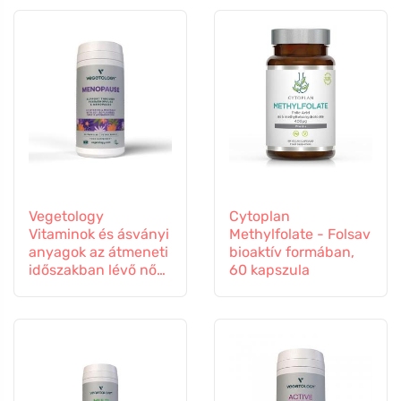
Vegetology
Cytoplan
Vitaminok és ásványi
Methylfolate - Folsav
anyagok az átmeneti
bioaktív formában,
időszakban lévő nők
60 kapszula
számára, 60
kapszula