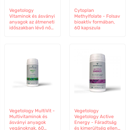
Vegetology
Cytoplan
Vitaminok és ásványi
Methylfolate - Folsav
anyagok az átmeneti
bioaktív formában,
időszakban lévő nők
60 kapszula
számára, 60
kapszula
Vegetology MultiVit -
Vegetology
Multivitaminok és
Vegetology Active
ásványi anyagok
Energy - Fáradtság
vegánoknak, 60
és kimerültség ellen,