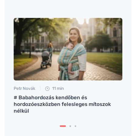
Petr Novák
11 min
Petr N
# Babahordozás kendőben és
Mit i
at és
hordozóeszközben felesleges mítoszok
babaf
nélkül