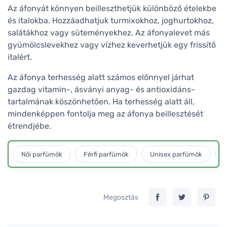
Az áfonyát könnyen beilleszthetjük különböző ételekbe
és italokba. Hozzáadhatjuk turmixokhoz, joghurtokhoz,
salátákhoz vagy süteményekhez. Az áfonyalevet más
gyümölcslevekhez vagy vízhez keverhetjük egy frissítő
italért.
Az áfonya terhesség alatt számos előnnyel járhat
gazdag vitamin-, ásványi anyag- és antioxidáns-
tartalmának köszönhetően. Ha terhesség alatt áll,
mindenképpen fontolja meg az áfonya beillesztését
étrendjébe.
Női parfümök
Férfi parfümök
Unisex parfümök
L
Megosztás