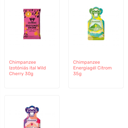
Chimpanzee
Chimpanzee
Izotóniás ital Wild
Energiagél Citrom
Cherry 30g
35g