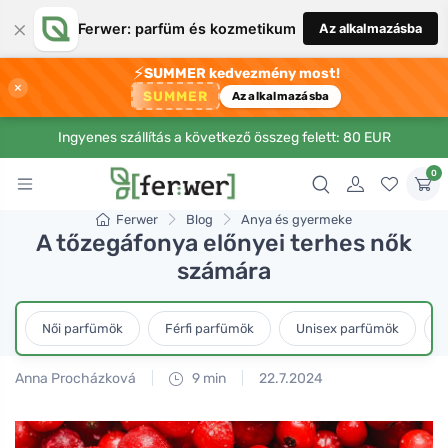
×
Ferwer: parfüm és kozmetikum
Az alkalmazásba
⚡
SUMMER kedvezmény most!
×
SUMMER
Az alkalmazásba
Ingyenes szállítás a következő összeg felett: 80 EUR
0
Ferwer
Blog
Anya és gyermeke
A tőzegáfonya előnyei terhes nők
számára
Női parfümök
Férfi parfümök
Unisex parfümök
L
Anna Procházková
9 min
22.7.2024