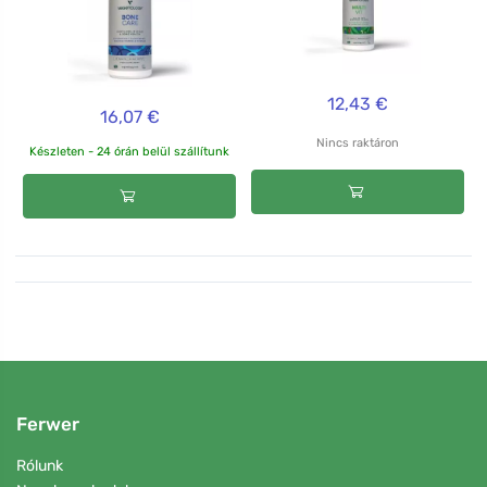
12,43 €
16,07 €
Nincs raktáron
Készleten - 24 órán belül szállítunk
Ferwer
Rólunk