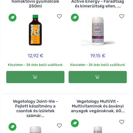
homoktövis gyümölcslé
Active Energy - Fáradtság
250ml
és kimerültség ellen, ...
12,92 €
19,15 €
Készleten - 24 órán belül szállítunk
Készleten - 24 órán belül szállítunk
Vegetology Joint-Vie -
Vegetology MultiVit -
Fejlett készítmény a
Multivitaminok és ásványi
csontok és ízületek
anyagok vegánoknak, 60...
számár...