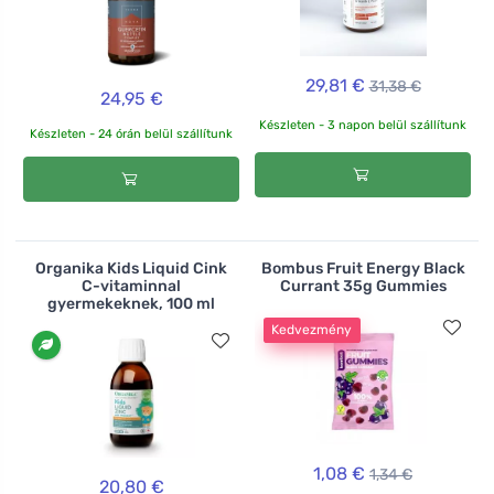
29,81 €
31,38 €
24,95 €
Készleten - 3 napon belül szállítunk
Készleten - 24 órán belül szállítunk
Organika Kids Liquid Cink
Bombus Fruit Energy Black
C-vitaminnal
Currant 35g Gummies
gyermekeknek, 100 ml
Kedvezmény
1,08 €
1,34 €
20,80 €