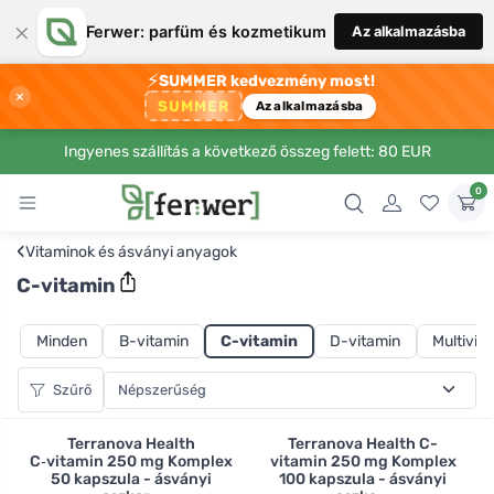
×
Ferwer: parfüm és kozmetikum
Az alkalmazásba
⚡
SUMMER kedvezmény most!
×
SUMMER
Az alkalmazásba
Ingyenes szállítás a következő összeg felett: 80 EUR
0
‹
Vitaminok és ásványi anyagok
C-vitamin
Minden
B-vitamin
C-vitamin
D-vitamin
Multivit
Szűrő
Terranova Health
Terranova Health C-
C‑vitamin 250 mg Komplex
vitamin 250 mg Komplex
50 kapszula - ásványi
100 kapszula - ásványi