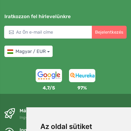
Iratkozzon fel hírlevelünkre
Bejelentkezés
Magyar / EUR
4,7/5
97%
Másnapra és ingyenesen
Ingyenes szállítás a következő összeg felett: 80 EUR
Az oldal sütiket
Ingyenes csere és visszaküldés