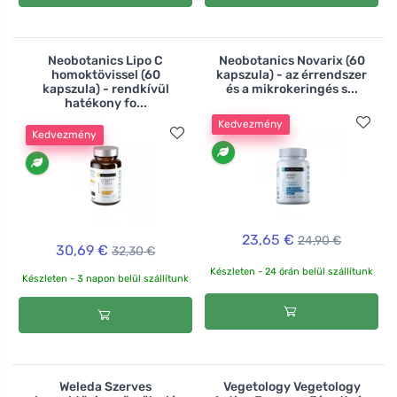
Neobotanics Lipo C
Neobotanics Novarix (60
homoktövissel (60
kapszula) - az érrendszer
kapszula) - rendkívül
és a mikrokeringés s...
hatékony fo...
Kedvezmény
Kedvezmény
23,65 €
24,90 €
30,69 €
32,30 €
Készleten - 24 órán belül szállítunk
Készleten - 3 napon belül szállítunk
Weleda Szerves
Vegetology Vegetology