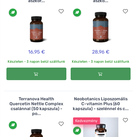
aszkor...
aszko...
16,95 €
28,96 €
Készleten - 3 napon belül szállítunk
Készleten - 3 napon belül szállítunk
Terranova Health
Neobotanics Liposzomális
Quercetin Nettle Complex
C-vitamin Plus (60
csalánnal (50 kapszula) -
kapszula) - szelénnel és c...
po...
Kedvezmény