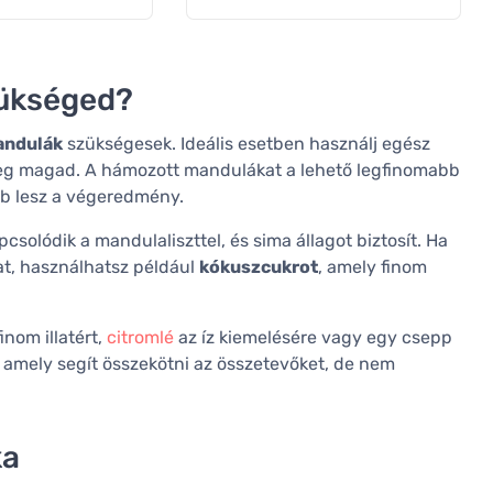
zükséged?
andulák
szükségesek. Ideális esetben használj egész
meg magad. A hámozott mandulákat a lehető legfinomabb
ább lesz a végeredmény.
csolódik a mandulaliszttel, és sima állagot biztosít. Ha
at, használhatsz például
kókuszcukrot
, amely finom
inom illatért,
citromlé
az íz kiemelésére vagy egy csepp
, amely segít összekötni az összetevőket, de nem
ka