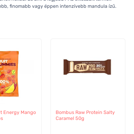
sebb, finomabb vagy éppen intenzívebb mandula ízű.
it Energy Mango
Bombus Raw Protein Salty
es
Caramel 50g