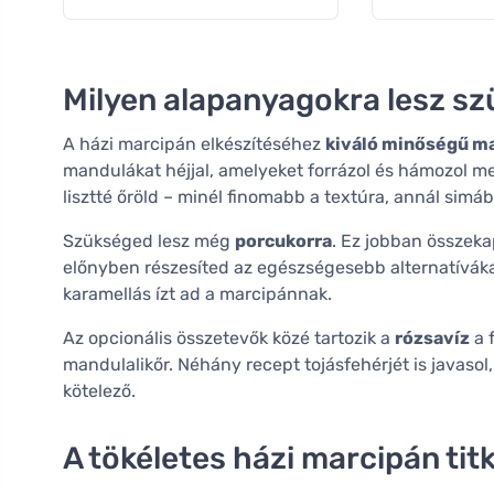
Milyen alapanyagokra lesz s
A házi marcipán elkészítéséhez
kiváló minőségű m
mandulákat héjjal, amelyeket forrázol és hámozol 
lisztté őröld – minél finomabb a textúra, annál sim
Szükséged lesz még
porcukorra
. Ez jobban összekap
előnyben részesíted az egészségesebb alternatívák
karamellás ízt ad a marcipánnak.
Az opcionális összetevők közé tartozik a
rózsavíz
a f
mandulalikőr. Néhány recept tojásfehérjét is javasol
kötelező.
A tökéletes házi marcipán tit