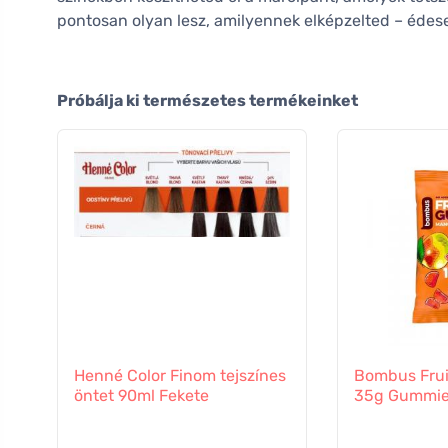
pontosan olyan lesz, amilyennek elképzelted – éde
Próbálja ki természetes termékeinket
Henné Color Finom tejszínes
Bombus Fru
öntet 90ml Fekete
35g Gummi