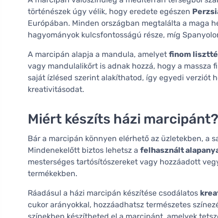
történészek úgy vélik, hogy eredete egészen
Perzsi
Európában. Minden országban megtalálta a maga he
hagyományok kulcsfontosságú része, míg Spanyolor
A marcipán alapja a mandula, amelyet
finom lisztté
vagy mandulalikőrt is adnak hozzá, hogy a massza fi
saját ízlésed szerint alakíthatod, így egyedi verziót 
kreativitásodat.
Miért készíts házi marcipánt
Bár a marcipán könnyen elérhető az üzletekben, a sa
Mindenekelőtt biztos lehetsz a
felhasznált alapan
mesterséges tartósítószereket vagy hozzáadott vegy
termékekben.
Ráadásul a házi marcipán készítése csodálatos
krea
cukor arányokkal, hozzáadhatsz természetes színezé
színekben készítheted el a marcipánt, amelyek tetsz