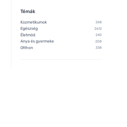
Témák
Kozmetikumok
268
Egészség
2612
Életmód
240
Anya és gyermeke
208
Otthon
338
Hugo Boss Hugo Boss Hugo
Dolce & Gabbana Do
Just Different toaletní voda
Gabbana Light Blue 
pro muže
voda pro ženy