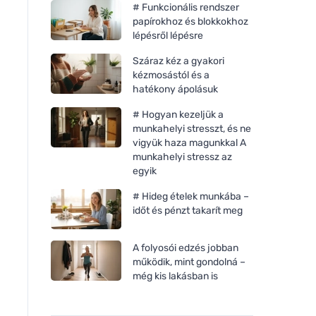
# Funkcionális rendszer
papírokhoz és blokkokhoz
lépésről lépésre
Száraz kéz a gyakori
kézmosástól és a
hatékony ápolásuk
# Hogyan kezeljük a
munkahelyi stresszt, és ne
vigyük haza magunkkal A
munkahelyi stressz az
egyik
# Hideg ételek munkába –
időt és pénzt takarít meg
A folyosói edzés jobban
működik, mint gondolná –
még kis lakásban is