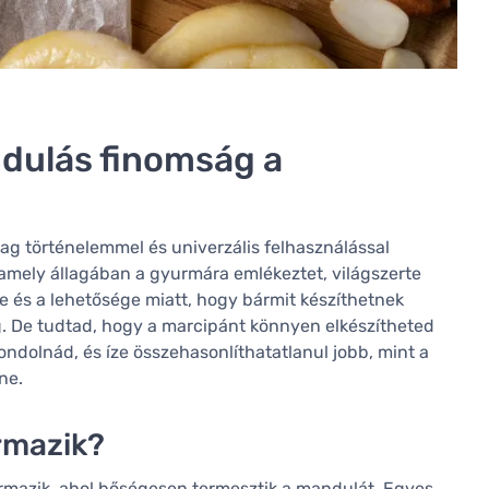
dulás finomság a
g történelemmel és univerzális felhasználással
 amely állagában a gyurmára emlékeztet, világszerte
ze és a lehetősége miatt, hogy bármit készíthetnek
ig. De tudtad, hogy a marcipánt könnyen elkészítheted
ondolnád, és íze összehasonlíthatatlanul jobb, mint a
ne.
rmazik?
rmazik, ahol bőségesen termesztik a mandulát. Egyes