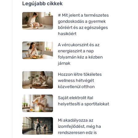
Legújabb cikkek
# Mit jelent a természetes
gondoskodás a gyermek
bőréért és az egészséges
hasikóért
A vércukorszint és az
energiaszint a nap
folyamán kéz a kézben
járnak
Hozzon létre tökéletes
wellness hétvégét
közvetlenül otthon
Saját elektrolit ital
helyettesíti a sportitalokat
Mi akadályozza az
izomfejlődést, még ha
rendszeresen edz is