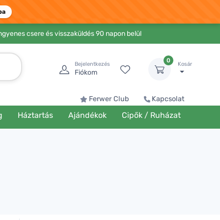
ba
Ingyenes csere és visszaküldés 90 napon belül
0
Bejelentkezés
Kosár
Fiókom
Ferwer Club
Kapcsolat
g
Háztartás
Ajándékok
Cipők / Ruházat