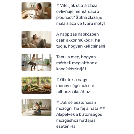
# Víte, jak štítná žláza
ovlivňuje menstruaci a
plodnost? Štítná žláza je
malá žláza ve tvaru motýl
A nappizás napközben
csak akkor működik, ha
tudja, hogyan kell csinálni
Tanulja meg, hogyan
mérheti meg otthon a
kondíciószintjét
# Ötletek a nagy
mennyiségű cukkini
felhasználásához
# Jak se beztonosan
mozogni, ha fáj a háta ##
Alapelvek a biztonságos
mozgáshoz hátfájás
esetén Ha