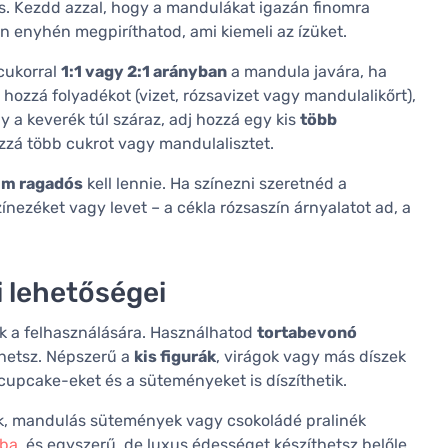
s. Kezdd azzal, hogy a mandulákat igazán finomra
n enyhén megpiríthatod, ami kiemeli az ízüket.
cukorral
1:1 vagy 2:1 arányban
a mandula javára, ha
ozzá folyadékot (vizet, rózsavizet vagy mandulalikőrt),
 a keverék túl száraz, adj hozzá egy kis
több
ozzá több cukrot vagy mandulalisztet.
em ragadós
kell lennie. Ha színezni szeretnéd a
nezéket vagy levet – a cékla rózsaszín árnyalatot ad, a
i lehetőségei
ik a felhasználására. Használhatod
tortabevonó
íthetsz. Népszerű a
kis figurák
, virágok vagy más díszek
cupcake-eket és a süteményeket is díszíthetik.
lik, mandulás sütemények vagy csokoládé pralinék
éba
, és egyszerű, de luxus édességet készíthetsz belőle.