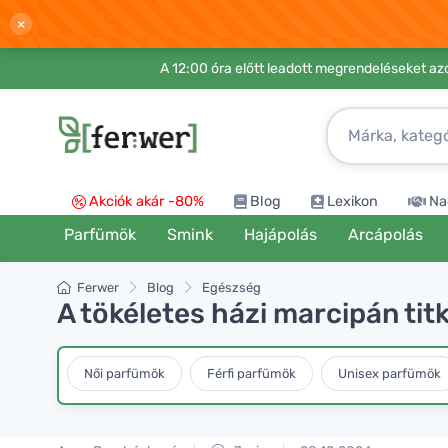
×
A 12:00 óra előtt leadott megrendeléseket azo
Akciók akár -80%
Blog
Lexikon
Na
Parfümök
Smink
Hajápolás
Arcápolás
Ferwer
Blog
Egészség
A tökéletes házi marcipán titk
Női parfümök
Férfi parfümök
Unisex parfümök