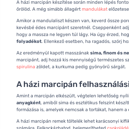
A házi marcipán készítése során minden lépés fonto
őrölöd. A még simább állagért
mandulákat
előzetese
Amikor a mandulaliszt készen van, keverd össze por
kevésbé édes marcipánt szeretnél. Cseppenként adj h
hogy a massza ne legyen túl lágy. Ha úgy érzed, hogy
folyadékot
. Ellenkező esetben, ha ragadós, szórj h
Az eredményül kapott masszának
sima, finom és n
marcipánt, adj hozzá kis mennyiségű természetes szí
spirulina
zöldet, a kurkuma pedig gyönyörű sárgát.
A házi marcipán felhasználás
Amint a marcipán elkészült, végtelen lehetőség nyíl
anyagként
, amiből sima és esztétikus felszínt kész
formázása is, amelyek nemcsak a tortákat, hanem a 
A házi marcipán remek töltelék lehet karácsonyi kif
számára. Felkockázhatod, belemerítheted
csokolád