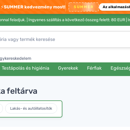
⚡
SUMMER kedvezmény most!
SUMMER
Az alkalmazás
nnal feladjuk. |
Ingyenes szállítás a következő összeg felett: 80 EUR
| 
gykereskedelem
Testápolás és higiénia
Gyerekek
Férfiak
Egészsé
a feltárva
Lakás- és autóillatosítók