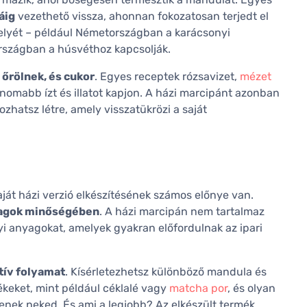
áig
vezethető vissza, ahonnan fokozatosan terjedt el
lyét – például Németországban a karácsonyi
szágban a húsvéthoz kapcsolják.
 őrölnek, és cukor
. Egyes receptek rózsavizet,
mézet
nomabb ízt és illatot kapjon. A házi marcipánt azonban
hozhatsz létre, amely visszatükrözi a saját
?
ját házi verzió elkészítésének számos előnye van.
yagok minőségében
. A házi marcipán nem tartalmaz
i anyagokat, amelyek gyakran előfordulnak az ipari
tív folyamat
. Kísérletezhetsz különböző mandula és
keket, mint például céklalé vagy
matcha por
, és olyan
enek neked. És ami a legjobb? Az elkészült termék