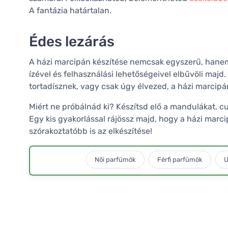
A fantázia határtalan.
Édes lezárás
A házi marcipán készítése nemcsak egyszerű, hanem 
ízével és felhasználási lehetőségeivel elbűvöli majd
tortadísznek, vagy csak úgy élvezed, a házi marcipá
Miért ne próbálnád ki? Készítsd elő a mandulákat, cuk
Egy kis gyakorlással rájössz majd, hogy a házi marc
szórakoztatóbb is az elkészítése!
Női parfümök
Férfi parfümök
U