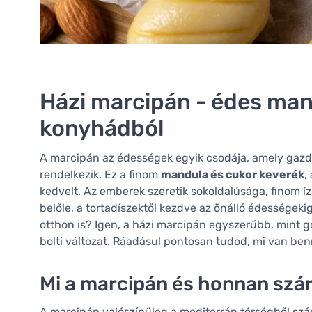
Házi marcipán - édes man
konyhádból
A marcipán az édességek egyik csodája, amely gazda
rendelkezik. Ez a finom
mandula és cukor keverék
,
kedvelt. Az emberek szeretik sokoldalúsága, finom í
belőle, a tortadíszektől kezdve az önálló édességek
otthon is? Igen, a házi marcipán egyszerűbb, mint g
bolti változat. Ráadásul pontosan tudod, mi van ben
Mi a marcipán és honnan szá
A marcipán valószínűleg a mediterrán térségből szá