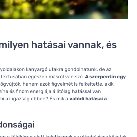
 milyen hatásai vannak, és
egyoldalakon kanyargó utakra gondolhatunk, de az
ntextusában egészen másról van szó.
A szerpentin egy
yűjtők, hanem azok figyelmét is felkeltette, akik
íne és finom energiája állítólag hatással van
 mi az igazság ebben? És mik a
valódi hatásai a
jdonságai
en a földkéreg alatt keletkeznek az ultrabázisos kőzetek