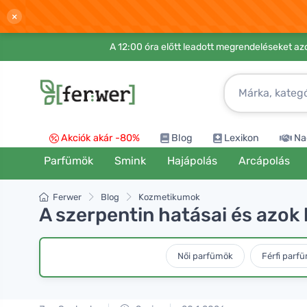
×
A 12:00 óra előtt leadott megrendeléseket azo
Akciók akár -80%
Blog
Lexikon
Na
Parfümök
Smink
Hajápolás
Arcápolás
Ferwer
Blog
Kozmetikumok
A szerpentin hatásai és azok
Női parfümök
Férfi parf