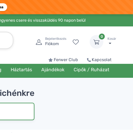
ba
Ingyenes csere és visszaküldés 90 napon belül
0
Bejelentkezés
Kosár
Fiókom
Ferwer Club
Kapcsolat
g
Háztartás
Ajándékok
Cipők / Ruházat
zichénkre