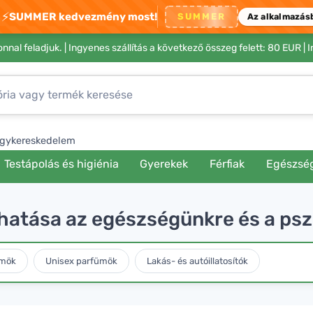
⚡
SUMMER kedvezmény most!
SUMMER
Az alkalmazás
nnal feladjuk. |
Ingyenes szállítás a következő összeg felett: 80 EUR
| 
gykereskedelem
Testápolás és higiénia
Gyerekek
Férfiak
Egészsé
 hatása az egészségünkre és a ps
ümök
Unisex parfümök
Lakás- és autóillatosítók