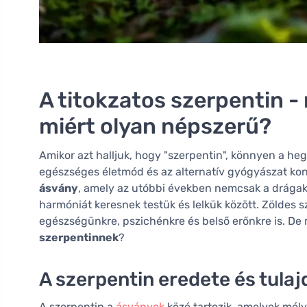
A titokzatos szerpentin -
miért olyan népszerű?
Amikor azt halljuk, hogy "szerpentin", könnyen a h
egészséges életmód és az alternatív gyógyászat ko
ásvány
, amely az utóbbi években nemcsak a drágakőg
harmóniát keresnek testük és lelkük között. Zöldes sz
egészségünkre, pszichénkre és belső erőnkre is. De
szerpentinnek
?
A szerpentin eredete és tula
A szerpentin a
ásványok
közé tartozik, amelyek mély