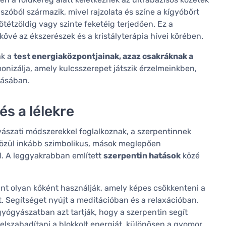
 szóból származik, mivel rajzolata és színe a kígyóbőrt
sötétzöldig vagy szinte feketéig terjedően. Ez a
kővé az ékszerészek és a kristályterápia hívei körében.
ák a
test energiaközpontjainak, azaz csakráknak a
monizálja, amely kulcsszerepet játszik érzelmeinkben,
dásában.
és a lélekre
yászati módszerekkel foglalkoznak, a szerpentinnek
közül inkább szimbolikus, mások meglepően
. A leggyakrabban említett
szerpentin hatások
közé
nt olyan kőként használják, amely képes csökkenteni a
t. Segítséget nyújt a meditációban és a relaxációban.
gyógyászatban azt tartják, hogy a szerpentin segít
felszabadítani a blokkolt energiát, különösen a gyomor