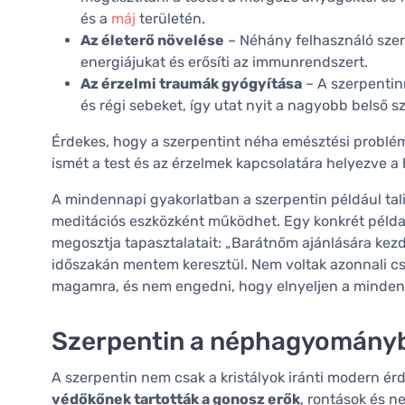
és a
máj
területén.
Az életerő növelése
– Néhány felhasználó szeri
energiájukat és erősíti az immunrendszert.
Az érzelmi traumák gyógyítása
– A szerpentinn
és régi sebeket, így utat nyit a nagyobb belső s
Érdekes, hogy a szerpentint néha emésztési probl
ismét a test és az érzelmek kapcsolatára helyezve a
A mindennapi gyakorlatban a szerpentin például tal
meditációs eszközként működhet. Egy konkrét péld
megosztja tapasztalatait: „Barátnőm ajánlására kezd
időszakán mentem keresztül. Nem voltak azonnali cs
magamra, és nem engedni, hogy elnyeljen a mindenn
Szerpentin a néphagyományb
A szerpentin nem csak a kristályok iránti modern érde
védőkőnek tartották a gonosz erők
, rontások és n