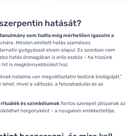
szerpentin hatását?
tanulmány sem tudta még mérhetően igazolni a
chére. Minden említett hatás személyes
ternatív gyógyászat elvein alapul. Ez azonban nem
acebo hatás önmagában is erős eszköz – ha hiszünk
 hit is megkönnyebbülést hoz.
nek hatalma van megváltoztatni testünk biológiáját.”
ehet, mivel a változás, a felszabadulás és az
 rituálék és szimbólumok
fontos szerepet játszanak az
működhet horgonyként – a nyugalom emlékeztetője,