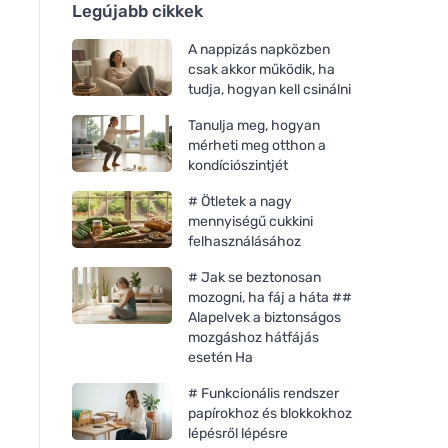
Legújabb cikkek
A nappizás napközben
csak akkor működik, ha
tudja, hogyan kell csinálni
Tanulja meg, hogyan
mérheti meg otthon a
kondíciószintjét
# Ötletek a nagy
mennyiségű cukkini
felhasználásához
# Jak se beztonosan
mozogni, ha fáj a háta ##
Alapelvek a biztonságos
mozgáshoz hátfájás
esetén Ha
# Funkcionális rendszer
papírokhoz és blokkokhoz
lépésről lépésre