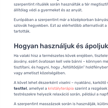
szerpentint rituálék során használták a tér megtiszt
állítólag védi a gyermeket és az anyát.
Európában a szerpentint már a középkorban bányász
szlovák hegyekben. Ezt az elérhetőbb alternatívát 
tartották.
Hogyan használjuk és ápoljuk
Ha valaki hisz a természetes kövek erejében, tisztel
ásvány, ezért óvatosan kell vele bánni – könnyen me
tisztítani, és hagyni, hogy „feltöltődjön” holdfénybe
vagy ametiszt közelségében.
A követ lehet ékszerként viselni – nyaklánc, karköt
testtel
, amellyel a
kristályterápia
szerint a rezgése
testrészekre helyezik relaxáció során, például a napf
A szerpentint masszázsok során is használják, kül