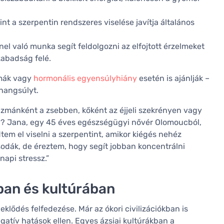
nt a szerpentin rendszeres viselése javítja általános
el való munka segít feldolgozni az elfojtott érzelmeket
zabadság felé.
émák vagy
hormonális egyensúlyhiány
esetén is ajánlják –
 hangsúlyt.
izmánként a zsebben, kőként az éjjeli szekrényen vagy
a? Jana, egy 45 éves egészségügyi nővér Olomoucból,
tem el viselni a szerpentint, amikor kiégés nehéz
odák, de éreztem, hogy segít jobban koncentrálni
api stressz.”
an és kultúrában
klődés felfedezése. Már az ókori civilizációkban is
egatív hatások ellen. Egyes ázsiai kultúrákban a