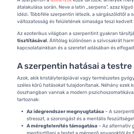
átalakulása során. Neve a latin „serpens”, azaz kígyó
idézi. Többféle szerpentin létezik, a sárgászöldtől a 
változatosság és felületének simasága teszi kedvelt 
Az ezoterikus világban a szerpentint gyakran társítj
tisztításával
. Állítólag különösen a szívcsakrát har
kapcsolatainkban és a szeretet adásában és elfoga
A szerpentin hatásai a testre 
Azok, akik kristályterápiával vagy természetes gyóg
széles körű hatásokat tulajdonítanak. Néhány ezek 
összhangban vannak a modern pszichoszomatikával
tartoznak:
Az idegrendszer megnyugtatása
– A szerpenti
stresszt, a szorongást és a mentális feszültsége
A méregtelenítés támogatása
– Az alternatív 
megtisztítani a testet a mérgező anyagoktól és 