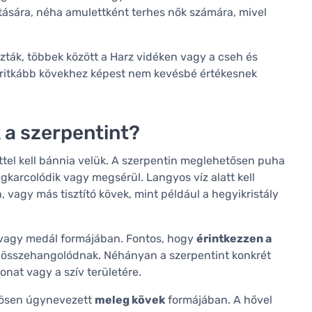
ítására, néha amulettként terhes nők számára, mivel
ták, többek között a Harz vidéken vagy a cseh és
a ritkább kövekhez képest nem kevésbé értékesnek
 a szerpentint?
ettel kell bánnia velük. A szerpentin meglehetősen puha
gkarcolódik vagy megsérül. Langyos víz alatt kell
n, vagy más tisztító kövek, mint például a hegyikristály
ő vagy medál formájában. Fontos, hogy
érintkezzen a
k összehangolódnak. Néhányan a szerpentint konkrét
onat vagy a szív területére.
önösen úgynevezett
meleg kövek
formájában. A hővel