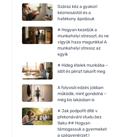
Száraz kéz a gyakori
kézmosástól és a
hatékony ápolásuk
# Hogyan kezeljük a
munkahelyi stresszt, és ne
vigyük haza magunkkal A
munkahelyi stressz az
egyik
# Hideg ételek munkába –
időt és pénzt takarít meg
A folyosói edzés jobban
működik, mint gondolná –
még kis lakásban is
# Jak podpořit dítě v
překonávání studu bez
tlaku ## Hogyan
támogassuk a gyermeket
a szégyenérzet l