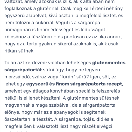
változat, amely azoknak is ízlik, akik általában nem
foglalkoznak a gluténnel. Csak meg kell érteni néhány
egyszerű alapelvet, kiválasztani a megfelelő lisztet, és
nem túlozni a cukorral. Végül is a sárgarépa
önmagában is finom édességet és lédússágot
kölcsönöz a tésztának – és pontosan ez az oka annak,
hogy ez a torta gyakran sikerül azoknak is, akik csak
ritkán sütnek.
Talán azt kérdezed: valóban lehetséges
gluténmentes
sárgarépatortát
sütni úgy, hogy ne legyen
morzsálódó, száraz vagy "furán" sűrű? Igen, sőt, ez
lehet egy
egyszerű és finom sárgarépatorta recept
,
amelyet egy átlagos konyhában speciális felszerelés
nélkül is el lehet készíteni. A gluténmentes sütésnek
megvannak a maga szabályai, de a sárgarépatorta
előnye, hogy már az alapanyagok is segítenek
összetartani a tésztát. A sárgarépa, tojás, dió és a
megfelelően kiválasztott liszt nagy részét elvégzi