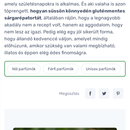
amely születésnapokra is alkalmas. És aki valaha is azon
töprengett,
hogyan süssön könnyedén gluténmentes
sárgarépatortát
, általában rájön, hogy a legnagyobb
akadály nem a recept volt, hanem az aggodalom, hogy
nem lesz az igazi. Pedig elég egy jól sikerült forma,
hogy állandó kedvenccé váljon, amelyet mindig
előhúzunk, amikor szükség van valami megbízható,
illatos és éppen elég édes finomságra.
Női parfümök
Férfi parfümök
Unisex parfümök
L
Megosztás