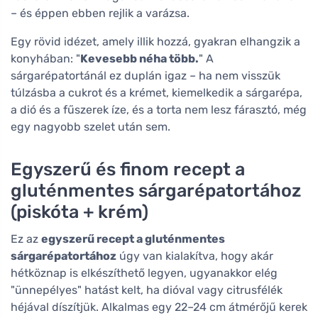
– és éppen ebben rejlik a varázsa.
Egy rövid idézet, amely illik hozzá, gyakran elhangzik a
konyhában: "
Kevesebb néha több.
" A
sárgarépatortánál ez duplán igaz – ha nem visszük
túlzásba a cukrot és a krémet, kiemelkedik a sárgarépa,
a dió és a fűszerek íze, és a torta nem lesz fárasztó, még
egy nagyobb szelet után sem.
Egyszerű és finom recept a
gluténmentes sárgarépatortához
(piskóta + krém)
Ez az
egyszerű recept a gluténmentes
sárgarépatortához
úgy van kialakítva, hogy akár
hétköznap is elkészíthető legyen, ugyanakkor elég
"ünnepélyes" hatást kelt, ha dióval vagy citrusfélék
héjával díszítjük. Alkalmas egy 22–24 cm átmérőjű kerek