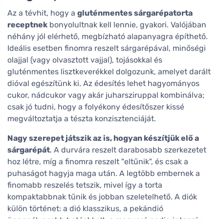
Az a tévhit, hogy a
gluténmentes sárgarépatorta
receptnek
bonyolultnak kell lennie, gyakori. Valójában
néhány jól elérhető, megbízható alapanyagra építhető.
Ideális esetben finomra reszelt sárgarépával, minőségi
olajjal (vagy olvasztott vajjal), tojásokkal és
gluténmentes lisztkeverékkel dolgozunk, amelyet darált
dióval egészítünk ki. Az édesítés lehet hagyományos
cukor, nádcukor vagy akár juharsziruppal kombinálva;
csak jó tudni, hogy a folyékony édesítőszer kissé
megváltoztatja a tészta konzisztenciáját.
Nagy szerepet játszik az is, hogyan készítjük elő a
sárgarépát
. A durvára reszelt darabosabb szerkezetet
hoz létre, míg a finomra reszelt "eltűnik", és csak a
puhaságot hagyja maga után. A legtöbb embernek a
finomabb reszelés tetszik, mivel így a torta
kompaktabbnak tűnik és jobban szeletelhető. A diók
külön történet: a dió klasszikus, a pekándió