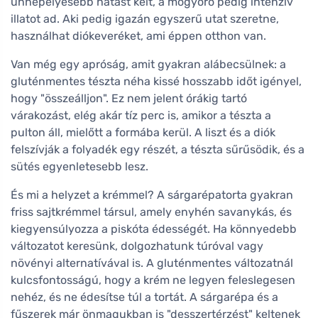
ünnepélyesebb hatást kelt, a mogyoró pedig intenzív
illatot ad. Aki pedig igazán egyszerű utat szeretne,
használhat diókeveréket, ami éppen otthon van.
Van még egy apróság, amit gyakran alábecsülnek: a
gluténmentes tészta néha kissé hosszabb időt igényel,
hogy "összeálljon". Ez nem jelent órákig tartó
várakozást, elég akár tíz perc is, amikor a tészta a
pulton áll, mielőtt a formába kerül. A liszt és a diók
felszívják a folyadék egy részét, a tészta sűrűsödik, és a
sütés egyenletesebb lesz.
És mi a helyzet a krémmel? A sárgarépatorta gyakran
friss sajtkrémmel társul, amely enyhén savanykás, és
kiegyensúlyozza a piskóta édességét. Ha könnyedebb
változatot keresünk, dolgozhatunk túróval vagy
növényi alternatívával is. A gluténmentes változatnál
kulcsfontosságú, hogy a krém ne legyen feleslegesen
nehéz, és ne édesítse túl a tortát. A sárgarépa és a
fűszerek már önmagukban is "desszertérzést" keltenek