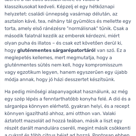
klasszikusokat kedveli. Képzelj el egy hétköznapi
helyzetet: családi ünnepség vasárnap délután, az
asztalon kávé, tea, néhány tál gyümölcs és mellette egy
torta, amely első ránézésre "normálisnak" tűnik. Csak a
második falatnál kezdik az emberek kérdezni, miért
olyan puha és illatos – és csak ezt követően derül ki,
hogy
gluténmentes sárgarépatortáról
van szó. Ez a
meglepetés kellemes, mert megmutatja, hogy a
gluténmentes sütés nem kell, hogy kompromisszum
vagy egzotikum legyen, hanem egyszerűen egy újabb
módja annak, hogy jó házi desszertet készítsünk.
Ha pedig minőségi alapanyagokat használunk, az még
egy szép lépés a fenntarthatóbb konyha felé. A dió és a
sárgarépa könnyen elérhető, gyakran helyi, és a recept
könnyen igazítható ahhoz, ami otthon van. Valaki
áztatott mazsolát ad hozzá teában, másik a liszt egy
részét darált mandulára cseréli, megint másik csökkenti
a cukrot és több citrus héjat ad hozzá. Pontosan ebben