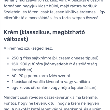
néhány morzsával jön ki, kész van. A piskótát először a
formában hagyjuk kicsit hűlni, majd rácsra borítjuk.
Szeletelni és tölteni csak teljesen kihűlve érdemes – így
elkerülhető a morzsálódás, és a torta szépen összeáll.
Krém (klasszikus, megbízható
változat)
A krémhez szükséged lesz:
250 g friss sajtkrémre (pl. cream cheese típusú)
150–200 g túróra (könnyedebb íz és szilárdság
érdekében)
60–90 g porcukorra ízlés szerint
1 teáskanál vanília kivonatra vagy vaníliára
egy kevés citromlére vagy héjra (opcionálisan)
Mindent csak röviden összekeverünk sima krémmé.
Fontos, hogy ne keverjük túl, hogy a krém ne legyen
híg. A piskótát ketté lehet vágni, megkenni, és a krém