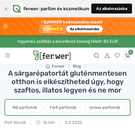
×
Ferwer: parfüm és kozmetikum
Az alkalmazásba
⚡
SUMMER kedvezmény most!
×
SUMMER
Az alkalmazásba
Ingyenes szállítás a következő összeg felett: 80 EUR
0
Ferwer
Blog
A sárgarépatortát gluténmentesen
otthon is elkészítheted úgy, hogy
szaftos, illatos legyen és ne mor
Női parfümök
Férfi parfümök
Unisex parfümök
L
Petr Novák
16 min
3.2.2026