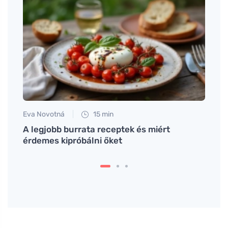
Eva Novotná
15 min
Tomáš
kezik,
A legjobb burrata receptek és miért
Szaba
a
érdemes kipróbálni őket
láz n