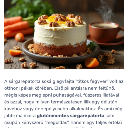
A sárgarépatorta sokáig egyfajta "titkos fegyver" volt az
otthoni pékek körében. Első pillantásra nem feltűnő,
mégis képes meglepni puhaságával, fűszeres illatával
és azzal, hogy milyen természetesen illik egy délutáni
kávéhoz vagy ünnepélyesebb alkalmakhoz. És ami még
jobb: ma már a
gluténmentes sárgarépatorta
sem
csupán kényszerű "megoldás", hanem egy teljes értékű