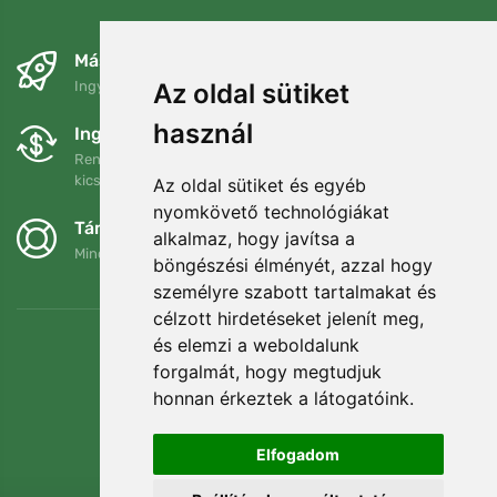
Másnapra és ingyenesen
Ingyenes szállítás a következő összeg felett: 80 EUR
Az oldal sütiket
használ
Ingyenes csere és visszaküldés
Rendelését 90 napon belül bármikor visszaküldheti vagy
kicserélheti.
Az oldal sütiket és egyéb
nyomkövető technológiákat
Támogatjuk a Trees.org-ot
alkalmaz, hogy javítsa a
Minden megrendelésért ültetünk egy fát! Bővebben
Rólunk
.
böngészési élményét, azzal hogy
személyre szabott tartalmakat és
célzott hirdetéseket jelenít meg,
és elemzi a weboldalunk
forgalmát, hogy megtudjuk
honnan érkeztek a látogatóink.
Elfogadom