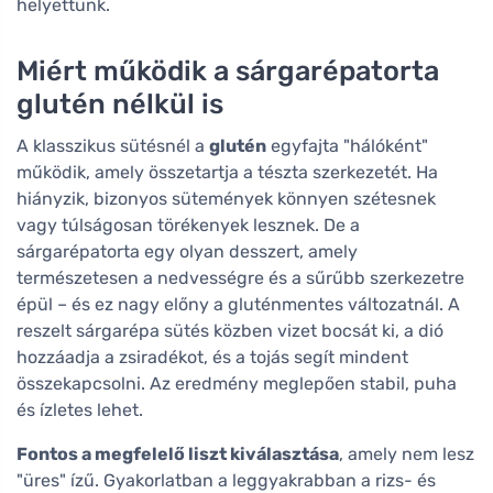
helyettünk.
Miért működik a sárgarépatorta
glutén nélkül is
A klasszikus sütésnél a
glutén
egyfajta "hálóként"
működik, amely összetartja a tészta szerkezetét. Ha
hiányzik, bizonyos sütemények könnyen szétesnek
vagy túlságosan törékenyek lesznek. De a
sárgarépatorta egy olyan desszert, amely
természetesen a nedvességre és a sűrűbb szerkezetre
épül – és ez nagy előny a gluténmentes változatnál. A
reszelt sárgarépa sütés közben vizet bocsát ki, a dió
hozzáadja a zsiradékot, és a tojás segít mindent
összekapcsolni. Az eredmény meglepően stabil, puha
és ízletes lehet.
Fontos a megfelelő liszt kiválasztása
, amely nem lesz
"üres" ízű. Gyakorlatban a leggyakrabban a rizs- és