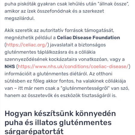
puha piskóták gyakran csak lehűlés után "állnak össze",
amikor az ízek összefonódnak és a szerkezet
megszilárdul.
Akik szeretik az autoritatív források támogatását,
megnézhetik például a
Celiac Disease Foundation
(
https://celiac.org/
) javaslatait a biztonságos
gluténmentes táplálkozásra és a cöliákia
szennyeződésének kockázataira vonatkozóan, vagy a
NHS
(
https://www.nhs.uk/conditions/coeliac-disease/
)
információit a gluténmentes diétáról. Az otthoni
sütésben ez főleg akkor fontos, ha valakinek cöliákiája
van – itt már nem csak a "gluténmentességről" van szó,
hanem az összetevők és eszközök tisztaságáról is.
Hogyan készítsünk könnyedén
puha és illatos gluténmentes
sárgarépatortát