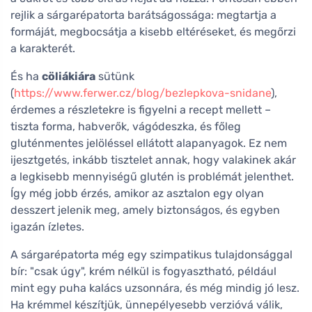
rejlik a sárgarépatorta barátságossága: megtartja a
formáját, megbocsátja a kisebb eltéréseket, és megőrzi
a karakterét.
És ha
cöliákiára
sütünk
(
https://www.ferwer.cz/blog/bezlepkova-snidane
),
érdemes a részletekre is figyelni a recept mellett –
tiszta forma, habverők, vágódeszka, és főleg
gluténmentes jelöléssel ellátott alapanyagok. Ez nem
ijesztgetés, inkább tisztelet annak, hogy valakinek akár
a legkisebb mennyiségű glutén is problémát jelenthet.
Így még jobb érzés, amikor az asztalon egy olyan
desszert jelenik meg, amely biztonságos, és egyben
igazán ízletes.
A sárgarépatorta még egy szimpatikus tulajdonsággal
bír: "csak úgy", krém nélkül is fogyasztható, például
mint egy puha kalács uzsonnára, és még mindig jó lesz.
Ha krémmel készítjük, ünnepélyesebb verzióvá válik,