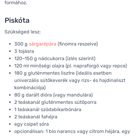
formához.
Piskóta
Szükséged lesz:
300 g
sárgarépára
(finomra reszelve)
3 tojásra
120–150 g nádcukorra (ízlés szerint)
120 ml minőségi olajra (pl. napraforgó vagy repce)
180 g gluténmentes lisztre (ideális esetben
univerzális sütőkeverék vagy rizs- és hajdinaliszt
kombinációja)
80 g darált dióra (vagy mandulára)
2 teáskanál gluténmentes sütőporra
1 teáskanál szódabikarbónára
2 teáskanál fahéjra
egy csipet sóra
opcionálisan: 1 bio narancs vagy citrom héjára, egy