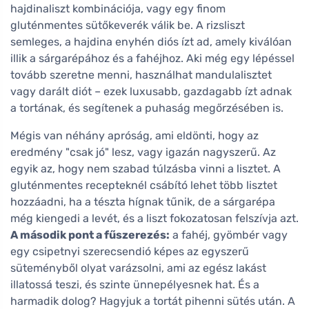
hajdinaliszt kombinációja, vagy egy finom
gluténmentes sütőkeverék válik be. A rizsliszt
semleges, a hajdina enyhén diós ízt ad, amely kiválóan
illik a sárgarépához és a fahéjhoz. Aki még egy lépéssel
tovább szeretne menni, használhat mandulalisztet
vagy darált diót – ezek luxusabb, gazdagabb ízt adnak
a tortának, és segítenek a puhaság megőrzésében is.
Mégis van néhány apróság, ami eldönti, hogy az
eredmény "csak jó" lesz, vagy igazán nagyszerű. Az
egyik az, hogy nem szabad túlzásba vinni a lisztet. A
gluténmentes recepteknél csábító lehet több lisztet
hozzáadni, ha a tészta hígnak tűnik, de a sárgarépa
még kiengedi a levét, és a liszt fokozatosan felszívja azt.
A második pont a fűszerezés:
a fahéj, gyömbér vagy
egy csipetnyi szerecsendió képes az egyszerű
süteményből olyat varázsolni, ami az egész lakást
illatossá teszi, és szinte ünnepélyesnek hat. És a
harmadik dolog? Hagyjuk a tortát pihenni sütés után. A