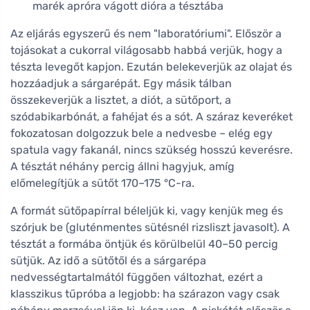
marék apróra vágott dióra a tésztába
Az eljárás egyszerű és nem "laboratóriumi". Először a
tojásokat a cukorral világosabb habbá verjük, hogy a
tészta levegőt kapjon. Ezután belekeverjük az olajat és
hozzáadjuk a sárgarépát. Egy másik tálban
összekeverjük a lisztet, a diót, a sütőport, a
szódabikarbónát, a fahéjat és a sót. A száraz keveréket
fokozatosan dolgozzuk bele a nedvesbe – elég egy
spatula vagy fakanál, nincs szükség hosszú keverésre.
A tésztát néhány percig állni hagyjuk, amíg
előmelegítjük a sütőt 170–175 °C-ra.
A formát sütőpapírral béleljük ki, vagy kenjük meg és
szórjuk be (gluténmentes sütésnél rizsliszt javasolt). A
tésztát a formába öntjük és körülbelül 40–50 percig
sütjük. Az idő a sütőtől és a sárgarépa
nedvességtartalmától függően változhat, ezért a
klasszikus tűpróba a legjobb: ha szárazon vagy csak