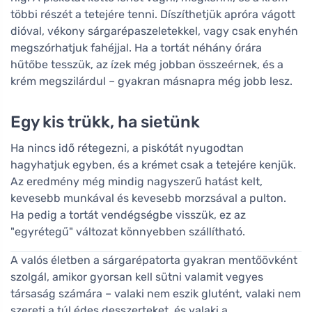
többi részét a tetejére tenni. Díszíthetjük apróra vágott
dióval, vékony sárgarépaszeletekkel, vagy csak enyhén
megszórhatjuk fahéjjal. Ha a tortát néhány órára
hűtőbe tesszük, az ízek még jobban összeérnek, és a
krém megszilárdul – gyakran másnapra még jobb lesz.
Egy kis trükk, ha sietünk
Ha nincs idő rétegezni, a piskótát nyugodtan
hagyhatjuk egyben, és a krémet csak a tetejére kenjük.
Az eredmény még mindig nagyszerű hatást kelt,
kevesebb munkával és kevesebb morzsával a pulton.
Ha pedig a tortát vendégségbe visszük, ez az
"egyrétegű" változat könnyebben szállítható.
A valós életben a sárgarépatorta gyakran mentőövként
szolgál, amikor gyorsan kell sütni valamit vegyes
társaság számára – valaki nem eszik glutént, valaki nem
szereti a túl édes desszerteket, és valaki a