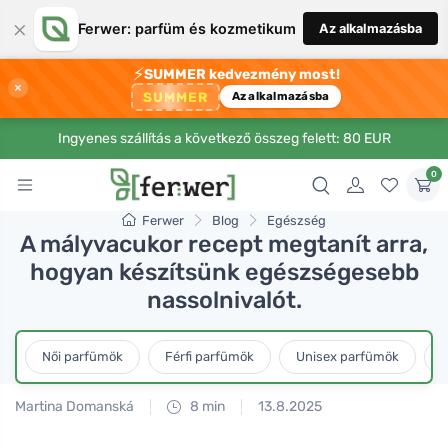
×
Ferwer: parfüm és kozmetikum
Az alkalmazásba
⚡
SUMMER kedvezmény most!
×
SUMMER
Az alkalmazásba
Ingyenes szállítás a következő összeg felett: 80 EUR
0
Ferwer
Blog
Egészség
A mályvacukor recept megtanít arra,
hogyan készítsünk egészségesebb
nassolnivalót.
Női parfümök
Férfi parfümök
Unisex parfümök
L
Martina Domanská
8 min
13.8.2025