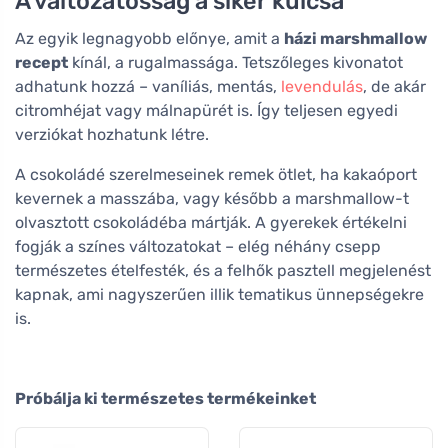
A változatosság a siker kulcsa
Az egyik legnagyobb előnye, amit a
házi marshmallow
recept
kínál, a rugalmassága. Tetszőleges kivonatot
adhatunk hozzá – vaníliás, mentás,
levendulás
, de akár
citromhéjat vagy málnapürét is. Így teljesen egyedi
verziókat hozhatunk létre.
A csokoládé szerelmeseinek remek ötlet, ha kakaóport
kevernek a masszába, vagy később a marshmallow-t
olvasztott csokoládéba mártják. A gyerekek értékelni
fogják a színes változatokat – elég néhány csepp
természetes ételfesték, és a felhők pasztell megjelenést
kapnak, ami nagyszerűen illik tematikus ünnepségekre
is.
Próbálja ki természetes termékeinket