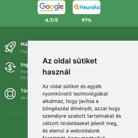
4,7/5
97%
Másnapra és ingyenesen
Ingyenes szállítás a következő összeg felett: 80 EUR
Az oldal sütiket
Ingyenes csere és visszaküldés
használ
Rendelését 90 napon belül bármikor visszaküldheti vagy
kicserélheti.
Az oldal sütiket és egyéb
Támogatjuk a Trees.org-ot
nyomkövető technológiákat
Minden megrendelésért ültetünk egy fát! Bővebben
Rólunk
.
alkalmaz, hogy javítsa a
böngészési élményét, azzal hogy
személyre szabott tartalmakat és
célzott hirdetéseket jelenít meg,
és elemzi a weboldalunk