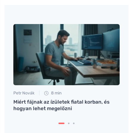
Petr Novák
8 min
Petr N
Miért fájnak az ízületek fiatal korban, és
Próbá
hogyan lehet megelőzni
köret