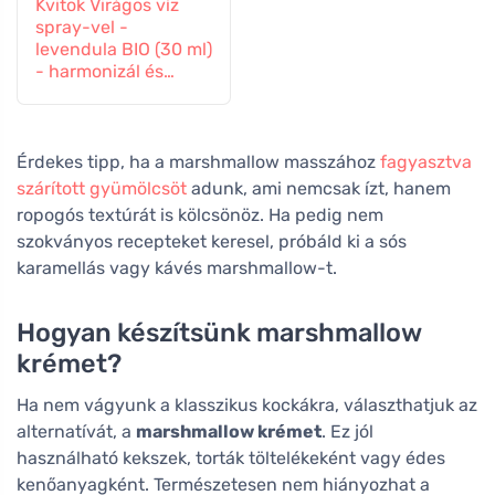
Kvitok Virágos víz
spray-vel -
levendula BIO (30 ml)
- harmonizál és
nyugtat
Érdekes tipp, ha a marshmallow masszához
fagyasztva
szárított gyümölcsöt
adunk, ami nemcsak ízt, hanem
ropogós textúrát is kölcsönöz. Ha pedig nem
szokványos recepteket keresel, próbáld ki a sós
karamellás vagy kávés marshmallow-t.
Hogyan készítsünk marshmallow
krémet?
Ha nem vágyunk a klasszikus kockákra, választhatjuk az
alternatívát, a
marshmallow krémet
. Ez jól
használható kekszek, torták töltelékeként vagy édes
kenőanyagként. Természetesen nem hiányozhat a