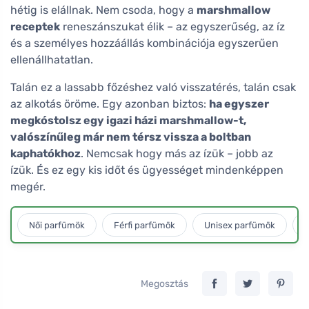
hétig is elállnak. Nem csoda, hogy a
marshmallow
receptek
reneszánszukat élik – az egyszerűség, az íz
és a személyes hozzáállás kombinációja egyszerűen
ellenállhatatlan.
Talán ez a lassabb főzéshez való visszatérés, talán csak
az alkotás öröme. Egy azonban biztos:
ha egyszer
megkóstolsz egy igazi házi marshmallow-t,
valószínűleg már nem térsz vissza a boltban
kaphatókhoz
. Nemcsak hogy más az ízük – jobb az
ízük. És ez egy kis időt és ügyességet mindenképpen
megér.
Női parfümök
Férfi parfümök
Unisex parfümök
L
Megosztás