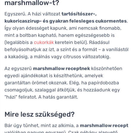
marshmallow-t?
Egyszerű. A házi változat
tartósítószer-,
kukoricaszirup- és gyakran felesleges cukormentes
.
Így olyan édességet kapunk, ami nemcsak finomabb,
mint a boltban kapható, hanem egészségesebb is
(legalábbis a
cukorkák
keretein belül). Ráadásul
befolyásolhatjuk az ízt, a színt és a formát – a vaníliástól
a kakaósig, a málnás vagy citrusos változatokig.
Az egyszerű
marshmallow receptnek
köszönhetően
egyedi ajándékokat is készíthetünk, amelyek
garantáltan örömet okoznak. Elég, ha papírdobozba
csomagoljuk, szalaggal átkötjük, és hozzáadunk egy
"házi" feliratot. A hatás garantált.
Mire lesz szükséged?
Bár úgy tűnhet, mint az alkimia, a
marshmallow recept
valójában nagyon egyszerű. Csak néhány alapvető