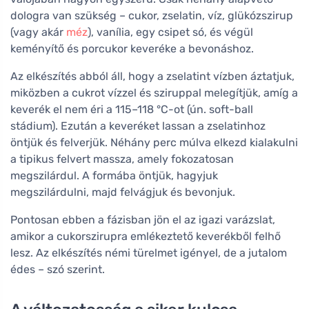
dologra van szükség – cukor, zselatin, víz, glükózszirup
(vagy akár
méz
), vanília, egy csipet só, és végül
keményítő és porcukor keveréke a bevonáshoz.
Az elkészítés abból áll, hogy a zselatint vízben áztatjuk,
miközben a cukrot vízzel és sziruppal melegítjük, amíg a
keverék el nem éri a 115–118 °C-ot (ún. soft-ball
stádium). Ezután a keveréket lassan a zselatinhoz
öntjük és felverjük. Néhány perc múlva elkezd kialakulni
a tipikus felvert massza, amely fokozatosan
megszilárdul. A formába öntjük, hagyjuk
megszilárdulni, majd felvágjuk és bevonjuk.
Pontosan ebben a fázisban jön el az igazi varázslat,
amikor a cukorszirupra emlékeztető keverékből felhő
lesz. Az elkészítés némi türelmet igényel, de a jutalom
édes – szó szerint.