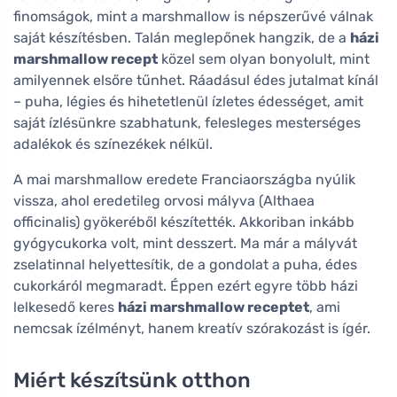
finomságok, mint a marshmallow is népszerűvé válnak
saját készítésben. Talán meglepőnek hangzik, de a
házi
marshmallow recept
közel sem olyan bonyolult, mint
amilyennek elsőre tűnhet. Ráadásul édes jutalmat kínál
– puha, légies és hihetetlenül ízletes édességet, amit
saját ízlésünkre szabhatunk, felesleges mesterséges
adalékok és színezékek nélkül.
A mai marshmallow eredete Franciaországba nyúlik
vissza, ahol eredetileg orvosi mályva (Althaea
officinalis) gyökeréből készítették. Akkoriban inkább
gyógycukorka volt, mint desszert. Ma már a mályvát
zselatinnal helyettesítik, de a gondolat a puha, édes
cukorkáról megmaradt. Éppen ezért egyre több házi
lelkesedő keres
házi marshmallow receptet
, ami
nemcsak ízélményt, hanem kreatív szórakozást is ígér.
Miért készítsünk otthon