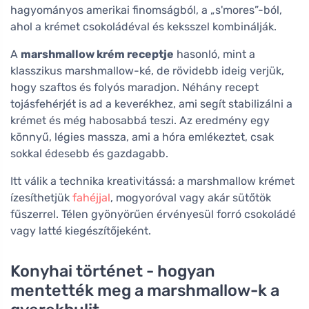
hagyományos amerikai finomságból, a „s'mores”-ból,
ahol a krémet csokoládéval és keksszel kombinálják.
A
marshmallow krém receptje
hasonló, mint a
klasszikus marshmallow-ké, de rövidebb ideig verjük,
hogy szaftos és folyós maradjon. Néhány recept
tojásfehérjét is ad a keverékhez, ami segít stabilizálni a
krémet és még habosabbá teszi. Az eredmény egy
könnyű, légies massza, ami a hóra emlékeztet, csak
sokkal édesebb és gazdagabb.
Itt válik a technika kreativitássá: a marshmallow krémet
ízesíthetjük
fahéjjal
, mogyoróval vagy akár sütőtök
fűszerrel. Télen gyönyörűen érvényesül forró csokoládé
vagy latté kiegészítőjeként.
Konyhai történet - hogyan
mentették meg a marshmallow-k a