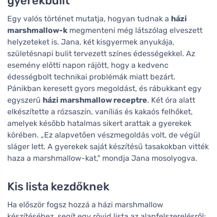
gyerekbulit
Egy valós történet mutatja, hogyan tudnak a
házi
marshmallow-k
megmenteni még látszólag elveszett
helyzeteket is. Jana, két kisgyermek anyukája,
születésnapi bulit tervezett színes édességekkel. Az
esemény előtti napon rájött, hogy a kedvenc
édességbolt technikai problémák miatt bezárt.
Pánikban keresett gyors megoldást, és rábukkant egy
egyszerű
házi marshmallow receptre
. Két óra alatt
elkészítette a rózsaszín, vaníliás és kakaós felhőket,
amelyek később hatalmas sikert arattak a gyerekek
körében. „Ez alapvetően vészmegoldás volt, de végül
sláger lett. A gyerekek saját készítésű tasakokban vitték
haza a marshmallow-kat," mondja Jana mosolyogva.
Kis lista kezdőknek
Ha először fogsz hozzá a házi marshmallow
készítéséhez, segít egy rövid lista az alapfelszerelésről: