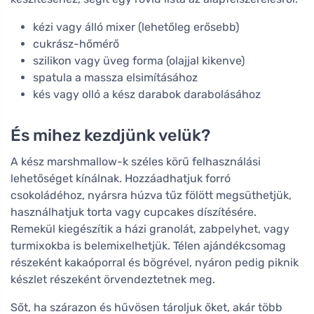
kézi vagy álló mixer (lehetőleg erősebb)
cukrász-hőmérő
szilikon vagy üveg forma (olajjal kikenve)
spatula a massza elsimításához
kés vagy olló a kész darabok darabolásához
És mihez kezdjünk velük?
A kész marshmallow-k széles körű felhasználási
lehetőséget kínálnak. Hozzáadhatjuk forró
csokoládéhoz, nyársra húzva tűz fölött megsüthetjük,
használhatjuk torta vagy cupcakes díszítésére.
Remekül kiegészítik a házi granolát, zabpelyhet, vagy
turmixokba is belemixelhetjük. Télen ajándékcsomag
részeként kakaóporral és bögrével, nyáron pedig piknik
készlet részeként örvendeztetnek meg.
Sőt, ha szárazon és hűvösen tároljuk őket, akár több