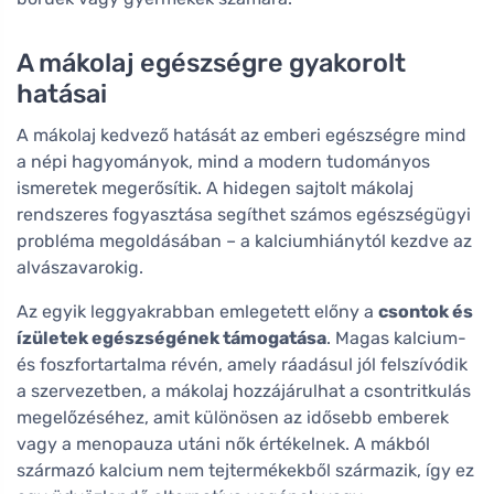
A mákolaj egészségre gyakorolt
hatásai
A mákolaj kedvező hatását az emberi egészségre mind
a népi hagyományok, mind a modern tudományos
ismeretek megerősítik. A hidegen sajtolt mákolaj
rendszeres fogyasztása segíthet számos egészségügyi
probléma megoldásában – a kalciumhiánytól kezdve az
alvászavarokig.
Az egyik leggyakrabban emlegetett előny a
csontok és
ízületek egészségének támogatása
. Magas kalcium-
és foszfortartalma révén, amely ráadásul jól felszívódik
a szervezetben, a mákolaj hozzájárulhat a csontritkulás
megelőzéséhez, amit különösen az idősebb emberek
vagy a menopauza utáni nők értékelnek. A mákból
származó kalcium nem tejtermékekből származik, így ez