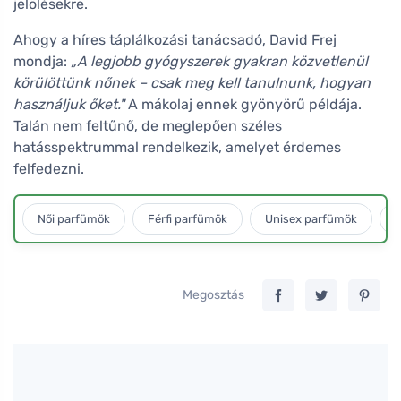
jelölésekre.
Ahogy a híres táplálkozási tanácsadó, David Frej
mondja:
„A legjobb gyógyszerek gyakran közvetlenül
körülöttünk nőnek – csak meg kell tanulnunk, hogyan
használjuk őket."
A mákolaj ennek gyönyörű példája.
Talán nem feltűnő, de meglepően széles
hatásspektrummal rendelkezik, amelyet érdemes
felfedezni.
Női parfümök
Férfi parfümök
Unisex parfümök
L
Megosztás