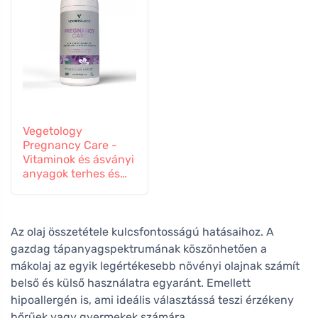
Vegetology
Pregnancy Care -
Vitaminok és ásványi
anyagok terhes és
szoptató nőknek, 60
tabletta
Az olaj összetétele kulcsfontosságú hatásaihoz. A
gazdag tápanyagspektrumának köszönhetően a
mákolaj az egyik legértékesebb növényi olajnak számít
belső és külső használatra egyaránt. Emellett
hipoallergén is, ami ideális választássá teszi érzékeny
bőrűek vagy gyermekek számára.