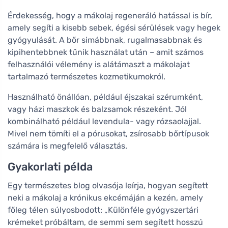
Érdekesség, hogy a mákolaj regeneráló hatással is bír,
amely segíti a kisebb sebek, égési sérülések vagy hegek
gyógyulását. A bőr simábbnak, rugalmasabbnak és
kipihentebbnek tűnik használat után – amit számos
felhasználói vélemény is alátámaszt a mákolajat
tartalmazó természetes kozmetikumokról.
Használható önállóan, például éjszakai szérumként,
vagy házi maszkok és balzsamok részeként. Jól
kombinálható például levendula- vagy rózsaolajjal.
Mivel nem tömíti el a pórusokat, zsírosabb bőrtípusok
számára is megfelelő választás.
Gyakorlati példa
Egy természetes blog olvasója leírja, hogyan segített
neki a mákolaj a krónikus ekcémáján a kezén, amely
főleg télen súlyosbodott: „Különféle gyógyszertári
krémeket próbáltam, de semmi sem segített hosszú