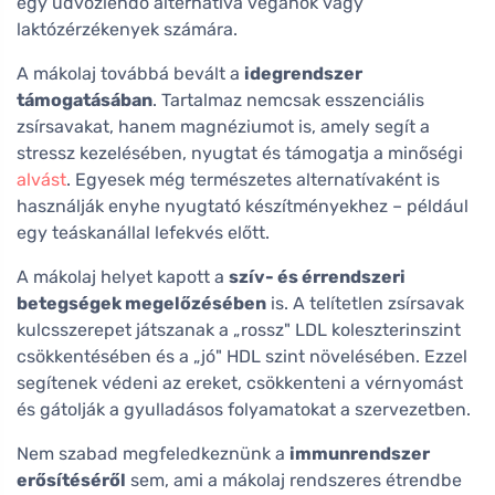
egy üdvözlendő alternatíva vegánok vagy
laktózérzékenyek számára.
A mákolaj továbbá bevált a
idegrendszer
támogatásában
. Tartalmaz nemcsak esszenciális
zsírsavakat, hanem magnéziumot is, amely segít a
stressz kezelésében, nyugtat és támogatja a minőségi
alvást
. Egyesek még természetes alternatívaként is
használják enyhe nyugtató készítményekhez – például
egy teáskanállal lefekvés előtt.
A mákolaj helyet kapott a
szív- és érrendszeri
betegségek megelőzésében
is. A telítetlen zsírsavak
kulcsszerepet játszanak a „rossz" LDL koleszterinszint
csökkentésében és a „jó" HDL szint növelésében. Ezzel
segítenek védeni az ereket, csökkenteni a vérnyomást
és gátolják a gyulladásos folyamatokat a szervezetben.
Nem szabad megfeledkeznünk a
immunrendszer
erősítéséről
sem, ami a mákolaj rendszeres étrendbe