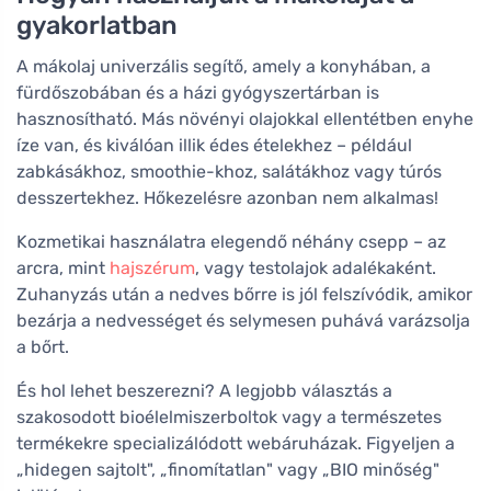
gyakorlatban
A mákolaj univerzális segítő, amely a konyhában, a
fürdőszobában és a házi gyógyszertárban is
hasznosítható. Más növényi olajokkal ellentétben enyhe
íze van, és kiválóan illik édes ételekhez – például
zabkásákhoz, smoothie-khoz, salátákhoz vagy túrós
desszertekhez. Hőkezelésre azonban nem alkalmas!
Kozmetikai használatra elegendő néhány csepp – az
arcra, mint
hajszérum
, vagy testolajok adalékaként.
Zuhanyzás után a nedves bőrre is jól felszívódik, amikor
bezárja a nedvességet és selymesen puhává varázsolja
a bőrt.
És hol lehet beszerezni? A legjobb választás a
szakosodott bioélelmiszerboltok vagy a természetes
termékekre specializálódott webáruházak. Figyeljen a
„hidegen sajtolt", „finomítatlan" vagy „BIO minőség"