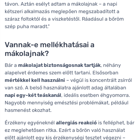
távon. Aztán esélyt adtam a mákolajnak – a napi
kétszeri alkalmazás meglepően megszabadított a
száraz foltoktól és a viszketéstől. Ráadásul a bőröm
szép puha maradt."
Vannak-e mellékhatásai a
mákolajnak?
Bár a
mákolajat biztonságosnak tartják
, néhány
alapelvet érdemes szem előtt tartani. Elsősorban
mértékkel kell használni
– végül is koncentrált zsírról
van szó. A belső használatra ajánlott adag általában
napi egy-két teáskanál
, ideális esetben éhgyomorra.
Nagyobb mennyiség emésztési problémákat, például
hasmenést okozhat.
Érzékeny egyéneknél
allergiás reakció
is felléphet, bár
ez meglehetősen ritka. Ezért a bőrön való használat
előtt ajánlott egy kis érzékenységi tesztet végezni –