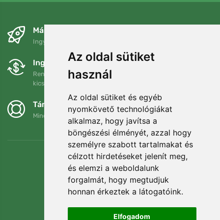
Másnapra és ingyenesen
Ingyenes szállítás a következő összeg felett: 80 EUR
Az oldal sütiket
Ingyenes csere és visszaküldés
használ
Rendelését 90 napon belül bármikor visszaküldheti vagy
kicserélheti.
Az oldal sütiket és egyéb
Támogatjuk a Trees.org-ot
nyomkövető technológiákat
Minden megrendelésért ültetünk egy fát! Bővebben
Rólunk
.
alkalmaz, hogy javítsa a
böngészési élményét, azzal hogy
személyre szabott tartalmakat és
célzott hirdetéseket jelenít meg,
és elemzi a weboldalunk
forgalmát, hogy megtudjuk
honnan érkeztek a látogatóink.
Elfogadom