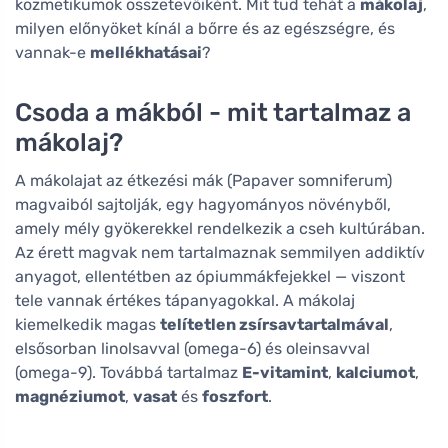
kozmetikumok összetevőiként. Mit tud tehát a
mákolaj
,
milyen előnyöket kínál a bőrre és az egészségre, és
vannak-e
mellékhatásai
?
Csoda a mákból - mit tartalmaz a
mákolaj?
A mákolajat az étkezési mák (Papaver somniferum)
magvaiból sajtolják, egy hagyományos növényből,
amely mély gyökerekkel rendelkezik a cseh kultúrában.
Az érett magvak nem tartalmaznak semmilyen addiktív
anyagot, ellentétben az ópiummákfejekkel — viszont
tele vannak értékes tápanyagokkal. A mákolaj
kiemelkedik magas
telítetlen zsírsavtartalmával
,
elsősorban linolsavval (omega-6) és oleinsavval
(omega-9). Továbbá tartalmaz
E-vitamint
,
kalciumot
,
magnéziumot
,
vasat
és
foszfort
.