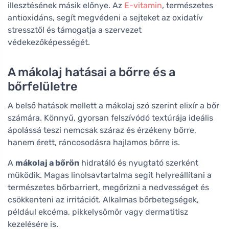
illesztésének másik előnye. Az
E-vitamin
, természetes
antioxidáns, segít megvédeni a sejteket az oxidatív
stressztől és támogatja a szervezet
védekezőképességét.
A mákolaj hatásai a bőrre és a
bőrfelületre
A belső hatások mellett a mákolaj szó szerint elixír a bőr
számára. Könnyű, gyorsan felszívódó textúrája ideális
ápolássá teszi nemcsak száraz és érzékeny bőrre,
hanem érett, ráncosodásra hajlamos bőrre is.
A
mákolaj a bőrön
hidratáló és nyugtató szerként
működik. Magas linolsavtartalma segít helyreállítani a
természetes bőrbarriert, megőrizni a nedvességet és
csökkenteni az irritációt. Alkalmas bőrbetegségek,
például ekcéma, pikkelysömör vagy dermatitisz
kezelésére is.