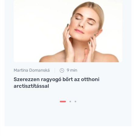
Martina Domanská
9 min
Petr N
őr
Szerezzen ragyogó bőrt az otthoni
Leba
arctisztítással
mege