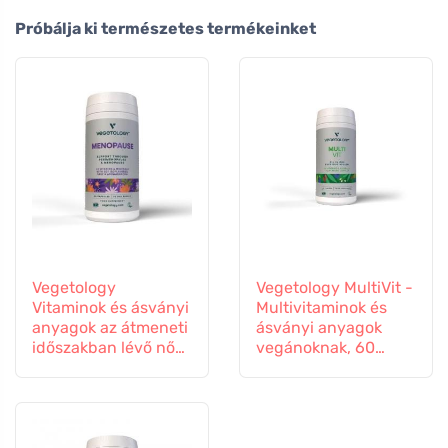
Próbálja ki természetes termékeinket
Vegetology
Vegetology MultiVit -
Vitaminok és ásványi
Multivitaminok és
anyagok az átmeneti
ásványi anyagok
időszakban lévő nők
vegánoknak, 60
számára, 60
tabletta
kapszula