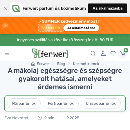
×
Ferwer: parfüm és kozmetikum
Az alkalmazásba
⚡
SUMMER kedvezmény most!
×
SUMMER
Az alkalmazásba
Ingyenes szállítás a következő összeg felett: 80 EUR
0
Ferwer
Blog
Kozmetikumok
A mákolaj egészségre és szépségre
gyakorolt hatásai, amelyeket
érdemes ismerni
Női parfümök
Férfi parfümök
Unisex parfümök
L
Eva Novotná
9 min
1.9.2025