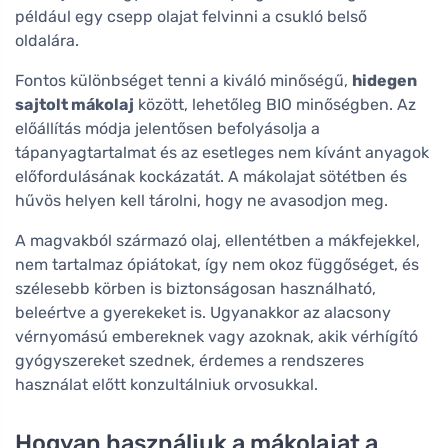
például egy csepp olajat felvinni a csukló belső
oldalára.
Fontos különbséget tenni a kiváló minőségű,
hidegen
sajtolt mákolaj
között, lehetőleg BIO minőségben. Az
előállítás módja jelentősen befolyásolja a
tápanyagtartalmat és az esetleges nem kívánt anyagok
előfordulásának kockázatát. A mákolajat sötétben és
hűvös helyen kell tárolni, hogy ne avasodjon meg.
A magvakból származó olaj, ellentétben a mákfejekkel,
nem tartalmaz ópiátokat, így nem okoz függőséget, és
szélesebb körben is biztonságosan használható,
beleértve a gyerekeket is. Ugyanakkor az alacsony
vérnyomású embereknek vagy azoknak, akik vérhígító
gyógyszereket szednek, érdemes a rendszeres
használat előtt konzultálniuk orvosukkal.
Hogyan használjuk a mákolajat a