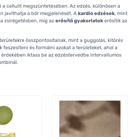
ző a cellulit megszüntetésében. Az edzés, különösen a
en javíthatja a bőr megjelenését. A
kardio edzések
, mint
 a zsírégetésben, míg az
erősítő gyakorlatok
erősítik az
területekre összpontosítanak, mint a guggolás, kitörés
 feszesíteni és formálni azokat a területeket, ahol a
k érdekében iktass be az edzéstervedbe intervallumos
ombinál.