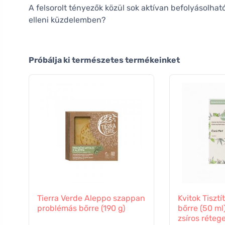
A felsorolt tényezők közül sok aktívan befolyásolható,
elleni küzdelemben?
Próbálja ki természetes termékeinket
Tierra Verde Aleppo szappan
Kvitok Tisztí
problémás bőrre (190 g)
bőrre (50 ml
zsíros réteg