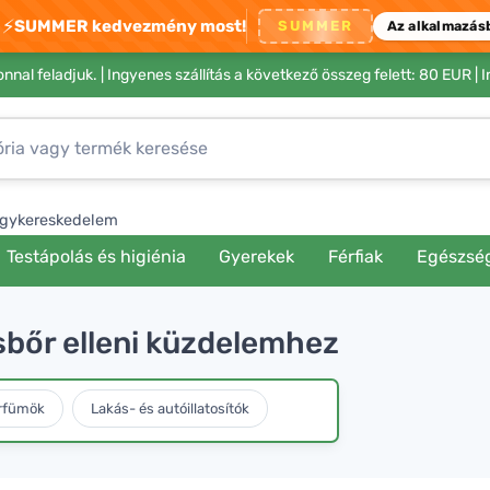
⚡
SUMMER kedvezmény most!
SUMMER
Az alkalmazás
nnal feladjuk. |
Ingyenes szállítás a következő összeg felett: 80 EUR
| 
gykereskedelem
Testápolás és higiénia
Gyerekek
Férfiak
Egészsé
sbőr elleni küzdelemhez
rfümök
Lakás- és autóillatosítók