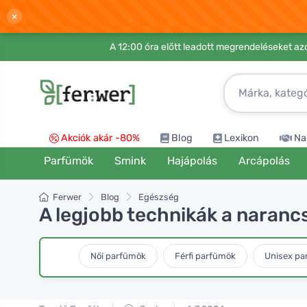
×
A 12:00 óra előtt leadott megrendeléseket azo
Akciók akár -80%
Blog
Lexikon
Na
Parfümök
Smink
Hajápolás
Arcápolás
Ferwer
Blog
Egészség
A legjobb technikák a naranc
Női parfümök
Férfi parfümök
Unisex pa