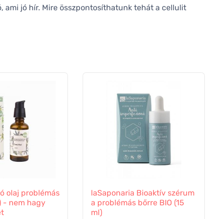
 ami jó hír. Mire összpontosíthatunk tehát a cellulit
tó olaj problémás
laSaponaria Bioaktív szérum
) - nem hagy
a problémás bőrre BIO (15
et
ml)