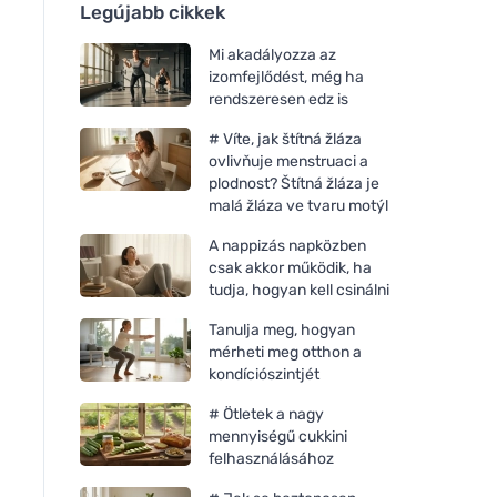
Legújabb cikkek
Mi akadályozza az
izomfejlődést, még ha
rendszeresen edz is
# Víte, jak štítná žláza
ovlivňuje menstruaci a
plodnost? Štítná žláza je
malá žláza ve tvaru motýl
A nappizás napközben
csak akkor működik, ha
tudja, hogyan kell csinálni
Tanulja meg, hogyan
mérheti meg otthon a
kondíciószintjét
# Ötletek a nagy
mennyiségű cukkini
felhasználásához