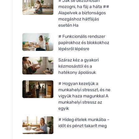
# Jak se beztonosan
mozogni, ha fáj a háta ##
Alapelvek a biztonságos
mozgáshoz hátfájás
esetén Ha
# Funkcionális rendszer
papírokhoz és blokkokhoz
lépésről lépésre
Száraz kéz a gyakori
kézmosástól és a
hatékony ápolásuk
# Hogyan kezeljük a
munkahelyi stresszt, és ne
vigyük haza magunkkal A
munkahelyi stressz az
egyik
# Hideg ételek munkába –
időt és pénzt takarít meg