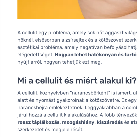
A cellulit egy probléma, amely sok nőt aggaszt világsz
nőknél, elsősorban a zsírsejtek és a kötőszövet szer
esztétikai probléma, amely negatívan befolyásolhatja
elégedettséget.
Hogyan lehet hatékonyan és tartó
nyújt arról, hogyan tehetjük ezt meg.
Mi a cellulit és miért alakul ki?
A cellulit, köznyelvben "narancsbőrként" is ismert, a
alatt és nyomást gyakorolnak a kötőszövetre. Ez egy
narancshéjra emlékeztetnek. Leggyakrabban a comb
járul hozzá a cellulit kialakulásához. A főbb tényezők
rossz táplálkozás
,
mozgáshiány
,
kiszáradás
és
st
szerkezetét és megjelenését.