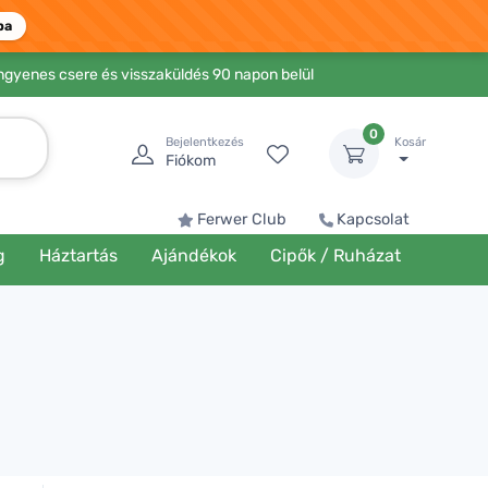
ba
Ingyenes csere és visszaküldés 90 napon belül
0
Bejelentkezés
Kosár
Fiókom
Ferwer Club
Kapcsolat
g
Háztartás
Ajándékok
Cipők / Ruházat