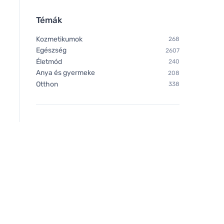
puhítja a bőrt.
Témák
Kozmetikumok
268
Egészség
2607
Életmód
240
Anya és gyermeke
208
Otthon
338