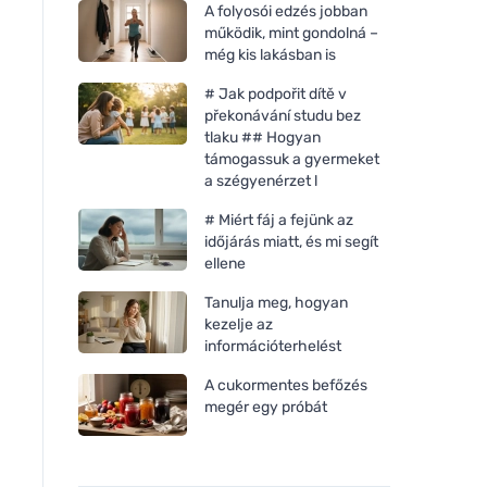
A folyosói edzés jobban
működik, mint gondolná –
még kis lakásban is
# Jak podpořit dítě v
překonávání studu bez
tlaku ## Hogyan
támogassuk a gyermeket
a szégyenérzet l
# Miért fáj a fejünk az
időjárás miatt, és mi segít
ellene
Tanulja meg, hogyan
kezelje az
információterhelést
A cukormentes befőzés
megér egy próbát
Kvitok Csipkebogyó peeling
Kvitok Tisztító masz
zsíros és problémás bőrre
teafával BIO (30 ml)
(30 ml) - regenerálja és
problémás bőrre