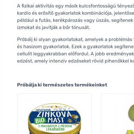
A fizikai aktivitás egy másik kulcsfontosságú ténye
kardio és erősítő gyakorlatok kombinációja, jelentős
például a futás, kerékpározás vagy úszás, segítenek
izmokat és javítják a bőr tónusát.
Próbálj ki olyan gyakorlatokat, amelyek a problémás 
és hasizom gyakorlatok. Ezek a gyakorlatok segítenek
cellulit leggyakrabban előfordul. A jobb eredménye
edzést, amely intenzív edzéseket rövid pihenőkkel k
Próbálja ki természetes termékeinket