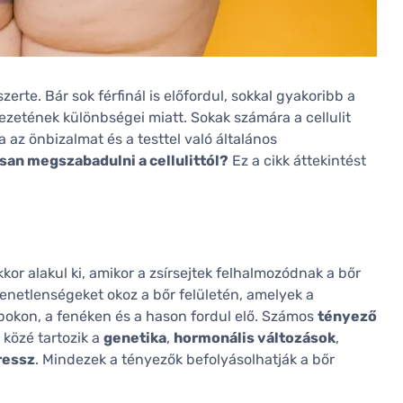
erte. Bár sok férfinál is előfordul, sokkal gyakoribb a
kezetének különbségei miatt. Sokak számára a cellulit
 az önbizalmat és a testtel való általános
san megszabadulni a cellulittól?
Ez a cikk áttekintést
kkor alakul ki, amikor a zsírsejtek felhalmozódnak a bőr
enetlenségeket okoz a bőr felületén, amelyek a
okon, a fenéken és a hason fordul elő. Számos
tényező
 közé tartozik a
genetika
,
hormonális változások
,
ressz
. Mindezek a tényezők befolyásolhatják a bőr