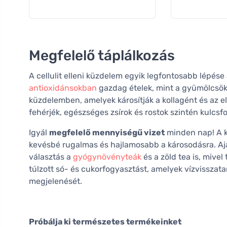
Megfelelő táplálkozás
A cellulit elleni küzdelem egyik legfontosabb lépése
antioxidánsokban
gazdag ételek, mint a gyümölcsök 
küzdelemben, amelyek károsítják a kollagént és az e
fehérjék, egészséges zsírok és rostok szintén kulc
Igyál
megfelelő mennyiségű vizet
minden nap! A ki
kevésbé rugalmas és hajlamosabb a károsodásra. Aján
választás a
gyógynövényteák
és a zöld tea is, mive
túlzott só- és cukorfogyasztást, amelyek vízvisszata
megjelenését.
Próbálja ki természetes termékeinket