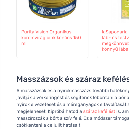
Purity Vision Organikus
laSaponaria 
körömvirág cink kenőcs 150
láb- és testv
ml
megkönnyeb
könnyű lábak
Masszázsok és száraz kefélé
A masszázsok és a nyirokmasszázs további hatékony
javítják a vérkeringést és segítenek lebontani a bőr al
nyirok elvezetését és a méreganyagok eltávolítását a
megjelenését. Kipróbálhatod a
száraz kefélést
is, am
masszírozzák a bőrt a szív felé. Ez a módszer támoga
csökkenteni a cellulit hatásait.