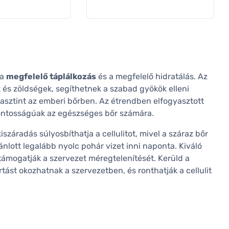
 a
megfelelő táplálkozás
és a megfelelő hidratálás. Az
és zöldségek, segíthetnek a szabad gyökök elleni
lasztint az emberi bőrben. Az étrendben elfogyasztott
sfontosságúak az egészséges bőr számára.
száradás súlyosbíthatja a cellulitot, mivel a száraz bőr
lott legalább nyolc pohár vizet inni naponta. Kiváló
l támogatják a szervezet méregtelenítését. Kerüld a
rtást okozhatnak a szervezetben, és ronthatják a cellulit