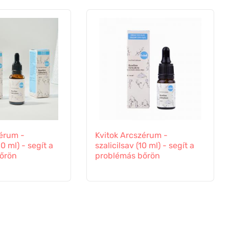
zérum -
Kvitok Arcszérum -
30 ml) - segít a
szalicilsav (10 ml) - segít a
őrön
problémás bőrön