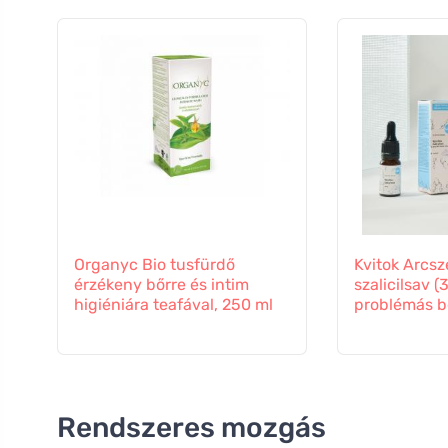
Organyc Bio tusfürdő
Kvitok Arcs
érzékeny bőrre és intim
szalicilsav (
higiéniára teafával, 250 ml
problémás b
Rendszeres mozgás