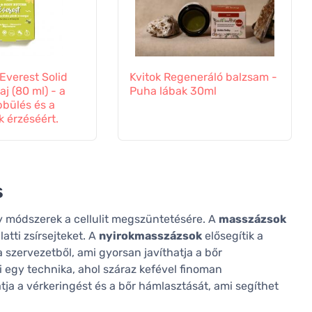
Everest Solid
Kvitok Regeneráló balzsam -
aj (80 ml) - a
Puha lábak 30ml
bülés és a
 érzéséért.
s
 módszerek a cellulit megszüntetésére. A
masszázsok
atti zsírsejteket. A
nyirokmasszázsok
elősegítik a
 szervezetből, ami gyorsan javíthatja a bőr
i egy technika, ahol száraz kefével finoman
tja a vérkeringést és a bőr hámlasztását, ami segíthet