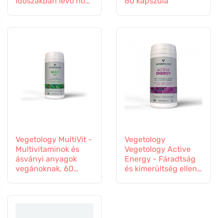
időszakban lévő nők
60 kapszula
számára, 60
kapszula
Vegetology MultiVit -
Vegetology
Multivitaminok és
Vegetology Active
ásványi anyagok
Energy - Fáradtság
vegánoknak, 60
és kimerültség ellen,
tabletta
60 kapszula