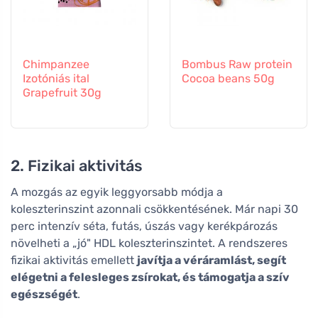
Chimpanzee
Bombus Raw protein
Izotóniás ital
Cocoa beans 50g
Grapefruit 30g
2. Fizikai aktivitás
A mozgás az egyik leggyorsabb módja a
koleszterinszint azonnali csökkentésének. Már napi 30
perc intenzív séta, futás, úszás vagy kerékpározás
növelheti a „jó" HDL koleszterinszintet. A rendszeres
fizikai aktivitás emellett
javítja a véráramlást, segít
elégetni a felesleges zsírokat, és támogatja a szív
egészségét
.