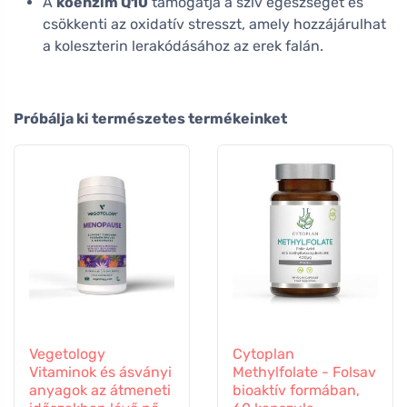
A
koenzim Q10
támogatja a szív egészségét és
csökkenti az oxidatív stresszt, amely hozzájárulhat
a koleszterin lerakódásához az erek falán.
Próbálja ki természetes termékeinket
Vegetology
Cytoplan
Vitaminok és ásványi
Methylfolate - Folsav
anyagok az átmeneti
bioaktív formában,