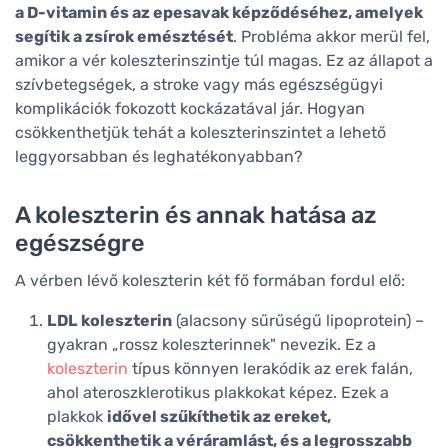
a D-vitamin és az epesavak képződéséhez, amelyek
segítik a zsírok emésztését
. Probléma akkor merül fel,
amikor a vér koleszterinszintje túl magas. Ez az állapot a
szívbetegségek, a stroke vagy más egészségügyi
komplikációk fokozott kockázatával jár. Hogyan
csökkenthetjük tehát a koleszterinszintet a lehető
leggyorsabban és leghatékonyabban?
A koleszterin és annak hatása az
egészségre
A vérben lévő koleszterin két fő formában fordul elő:
LDL koleszterin
(alacsony sűrűségű lipoprotein) –
gyakran „rossz koleszterinnek" nevezik. Ez a
koleszterin
típus könnyen lerakódik az erek falán,
ahol ateroszklerotikus plakkokat képez. Ezek a
plakkok
idővel szűkíthetik az ereket,
csökkenthetik a véráramlást, és a legrosszabb