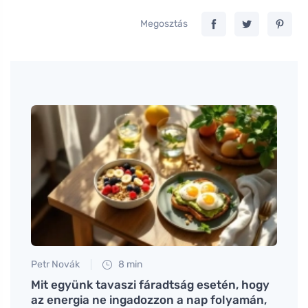
Megosztás
Petr Novák
8 min
Eva No
 és
Mit együnk tavaszi fáradtság esetén, hogy
Fizik
az energia ne ingadozzon a nap folyamán,
hatás