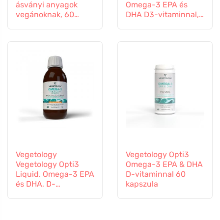
ásványi anyagok
Omega-3 EPA és
vegánoknak, 60
DHA D3-vitaminnal,
tabletta
folyékony 150 ml,
ízesítetlen
Vegetology
Vegetology Opti3
Vegetology Opti3
Omega-3 EPA & DHA
Liquid. Omega-3 EPA
D-vitaminnal 60
és DHA, D-
kapszula
vitaminnal, 150 ml