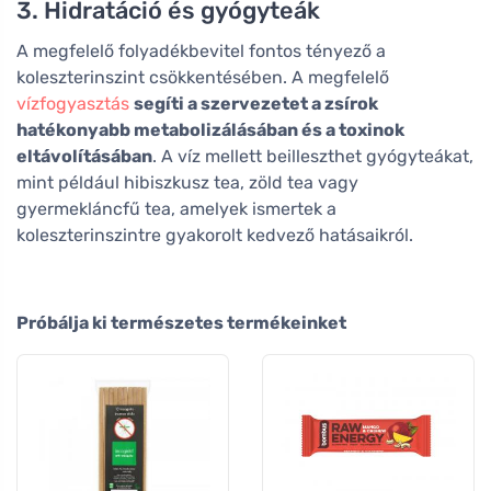
3. Hidratáció és gyógyteák
A megfelelő folyadékbevitel fontos tényező a
koleszterinszint csökkentésében. A megfelelő
vízfogyasztás
segíti a szervezetet a zsírok
hatékonyabb metabolizálásában és a toxinok
eltávolításában
. A víz mellett beilleszthet gyógyteákat,
mint például hibiszkusz tea, zöld tea vagy
gyermekláncfű tea, amelyek ismertek a
koleszterinszintre gyakorolt kedvező hatásaikról.
Próbálja ki természetes termékeinket