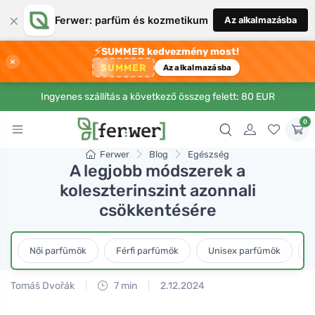
×
Ferwer: parfüm és kozmetikum
Az alkalmazásba
⚡
SUMMER kedvezmény most!
×
SUMMER
Az alkalmazásba
Ingyenes szállítás a következő összeg felett: 80 EUR
0
Ferwer
Blog
Egészség
A legjobb módszerek a
koleszterinszint azonnali
csökkentésére
Női parfümök
Férfi parfümök
Unisex parfümök
L
Tomáš Dvořák
7 min
2.12.2024