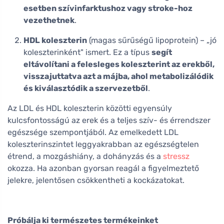
esetben szívinfarktushoz vagy stroke-hoz
vezethetnek
.
HDL koleszterin
(magas sűrűségű lipoprotein) – „jó
koleszterinként" ismert. Ez a típus
segít
eltávolítani a felesleges koleszterint az erekből,
visszajuttatva azt a májba, ahol metabolizálódik
és kiválasztódik a szervezetből
.
Az LDL és HDL koleszterin közötti egyensúly
kulcsfontosságú az erek és a teljes szív- és érrendszer
egészsége szempontjából. Az emelkedett LDL
koleszterinszintet leggyakrabban az egészségtelen
étrend, a mozgáshiány, a dohányzás és a
stressz
okozza. Ha azonban gyorsan reagál a figyelmeztető
jelekre, jelentősen csökkentheti a kockázatokat.
Próbálja ki természetes termékeinket