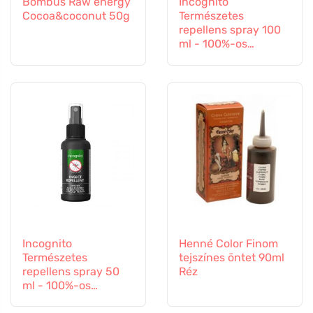
Bombus Raw energy
Incognito
Cocoa&coconut 50g
Természetes
repellens spray 100
ml - 100%-os
védelem minden
rovar ellen
Incognito
Henné Color Finom
Természetes
tejszínes öntet 90ml
repellens spray 50
Réz
ml - 100%-os
védelem minden