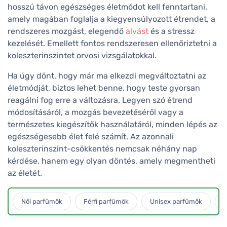
hosszú távon egészséges életmódot kell fenntartani,
amely magában foglalja a kiegyensúlyozott étrendet, a
rendszeres mozgást, elegendő
alvást
és a stressz
kezelését. Emellett fontos rendszeresen ellenőriztetni a
koleszterinszintet orvosi vizsgálatokkal.
Ha úgy dönt, hogy már ma elkezdi megváltoztatni az
életmódját, biztos lehet benne, hogy teste gyorsan
reagálni fog erre a változásra. Legyen szó étrend
módosításáról, a mozgás bevezetéséről vagy a
természetes kiegészítők használatáról, minden lépés az
egészségesebb élet felé számít. Az azonnali
koleszterinszint-csökkentés nemcsak néhány nap
kérdése, hanem egy olyan döntés, amely megmentheti
az életét.
Női parfümök
Férfi parfümök
Unisex parfümök
L