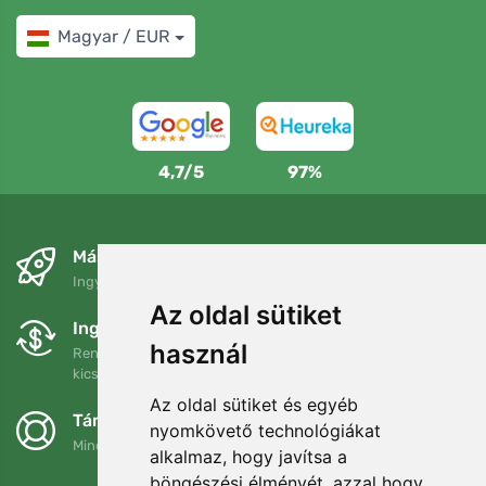
Magyar / EUR
4,7/5
97%
Másnapra és ingyenesen
Ingyenes szállítás a következő összeg felett: 80 EUR
Az oldal sütiket
Ingyenes csere és visszaküldés
használ
Rendelését 90 napon belül bármikor visszaküldheti vagy
kicserélheti.
Az oldal sütiket és egyéb
Támogatjuk a Trees.org-ot
nyomkövető technológiákat
Minden megrendelésért ültetünk egy fát! Bővebben
Rólunk
.
alkalmaz, hogy javítsa a
böngészési élményét, azzal hogy