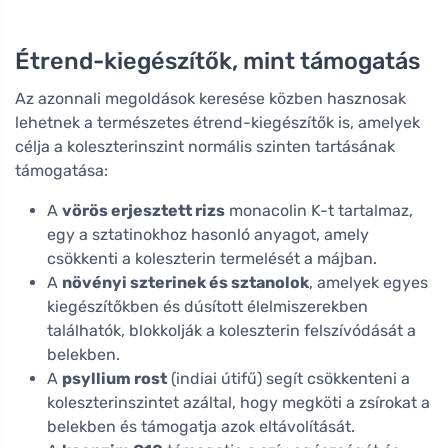
rovar ellen
Étrend-kiegészítők, mint támogatás
Az azonnali megoldások keresése közben hasznosak
lehetnek a természetes étrend-kiegészítők is, amelyek
célja a koleszterinszint normális szinten tartásának
támogatása:
A
vörös erjesztett rizs
monacolin K-t tartalmaz,
egy a sztatinokhoz hasonló anyagot, amely
csökkenti a koleszterin termelését a májban.
A
növényi szterinek és sztanolok
, amelyek egyes
kiegészítőkben és dúsított élelmiszerekben
találhatók, blokkolják a koleszterin felszívódását a
belekben.
A
psyllium rost
(indiai útifű) segít csökkenteni a
koleszterinszintet azáltal, hogy megköti a zsírokat a
belekben és támogatja azok eltávolítását.