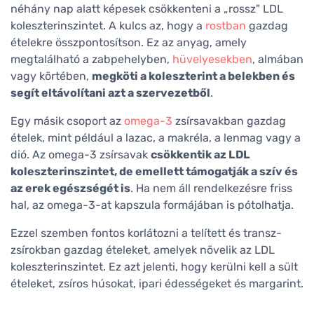
néhány nap alatt képesek csökkenteni a „rossz" LDL
koleszterinszintet. A kulcs az, hogy a
rostban
gazdag
ételekre összpontosítson. Ez az anyag, amely
megtalálható a zabpehelyben,
hüvelyesekben
, almában
vagy körtében,
megköti a koleszterint a belekben és
segít eltávolítani azt a szervezetből
.
Egy másik csoport az
omega-3
zsírsavakban gazdag
ételek, mint például a lazac, a makréla, a lenmag vagy a
dió. Az omega-3 zsírsavak
csökkentik az LDL
koleszterinszintet, de emellett támogatják a szív és
az erek egészségét is
. Ha nem áll rendelkezésre friss
hal, az omega-3-at kapszula formájában is pótolhatja.
Ezzel szemben fontos korlátozni a telített és transz-
zsírokban gazdag ételeket, amelyek növelik az LDL
koleszterinszintet. Ez azt jelenti, hogy kerülni kell a sült
ételeket, zsíros húsokat, ipari édességeket és margarint.