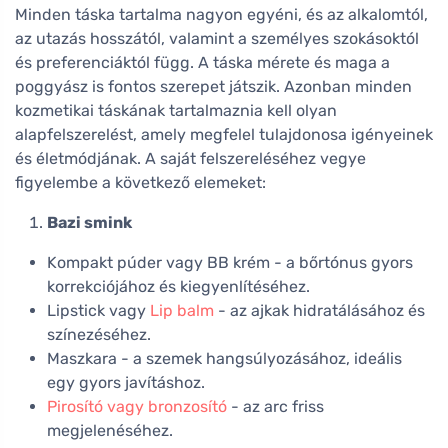
Minden táska tartalma nagyon egyéni, és az alkalomtól,
az utazás hosszától, valamint a személyes szokásoktól
és preferenciáktól függ. A táska mérete és maga a
poggyász is fontos szerepet játszik. Azonban minden
kozmetikai táskának tartalmaznia kell olyan
alapfelszerelést, amely megfelel tulajdonosa igényeinek
és életmódjának. A saját felszereléséhez vegye
figyelembe a következő elemeket:
Bazi smink
Kompakt púder vagy BB krém - a bőrtónus gyors
korrekciójához és kiegyenlítéséhez.
Lipstick vagy
Lip balm
- az ajkak hidratálásához és
színezéséhez.
Maszkara - a szemek hangsúlyozásához, ideális
egy gyors javításhoz.
Pirosító vagy bronzosító
- az arc friss
megjelenéséhez.