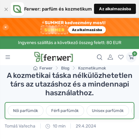
×
Ferwer: parfüm és kozmetikum
Az alkalmazásba
⚡
SUMMER kedvezmény most!
×
SUMMER
Az alkalmazásba
Ingyenes szállítás a következő összeg felett: 80 EUR
0
Ferwer
Blog
Kozmetikumok
A kozmetikai táska nélkülözhetetlen
társ az utazáshoz és a mindennapi
használathoz.
Női parfümök
Férfi parfümök
Unisex parfümök
L
Tomáš Vařecha
10 min
29.4.2024