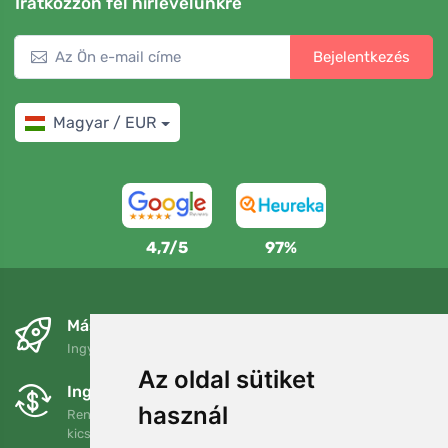
Iratkozzon fel hírlevelünkre
Bejelentkezés
Magyar / EUR
4,7/5
97%
Másnapra és ingyenesen
Ingyenes szállítás a következő összeg felett: 80 EUR
Az oldal sütiket
Ingyenes csere és visszaküldés
használ
Rendelését 90 napon belül bármikor visszaküldheti vagy
kicserélheti.