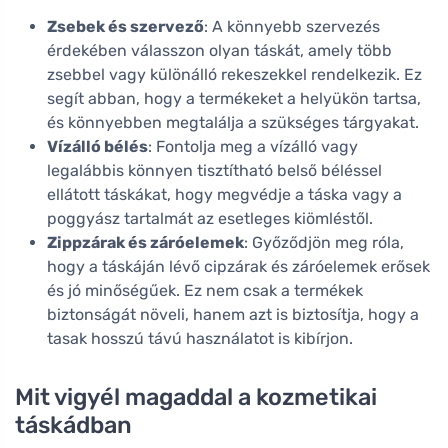
Zsebek és szervező
: A könnyebb szervezés
érdekében válasszon olyan táskát, amely több
zsebbel vagy különálló rekeszekkel rendelkezik. Ez
segít abban, hogy a termékeket a helyükön tartsa,
és könnyebben megtalálja a szükséges tárgyakat.
Vízálló bélés
: Fontolja meg a vízálló vagy
legalábbis könnyen tisztítható belső béléssel
ellátott táskákat, hogy megvédje a táska vagy a
poggyász tartalmát az esetleges kiömléstől.
Zippzárak és záróelemek
: Győződjön meg róla,
hogy a táskáján lévő cipzárak és záróelemek erősek
és jó minőségűek. Ez nem csak a termékek
biztonságát növeli, hanem azt is biztosítja, hogy a
tasak hosszú távú használatot is kibírjon.
Mit vigyél magaddal a kozmetikai
táskádban