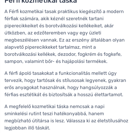
Férfi kozmetikai táska
A Férfi kozmetikai tasak praktikus kiegészítő a modern
férfiak számára, akik kéznél szeretnék tartani
piperecikkeiket és borotválkozási kellékeiket, akár
útközben, az edzőteremben vagy egy üzleti
megbeszélésen vannak. Ez az erszény általában olyan
alapvető piperecikkeket tartalmaz, mint a
borotválkozási kellékek, dezodor, fogkrém és fogkefe,
sampon, valamint bőr- és hajápolási termékek.
A férfi ápoló tasakokat a funkcionalitás mellett úgy
tervezik, hogy tartósak és stílusosak legyenek, gyakran
erős anyagokat használnak, hogy hangsúlyozzák a
férfias esztétikát és biztosítsák a hosszú élettartamot.
A megfelelő kozmetikai táska nemcsak a napi
sminkelési rutint teszi hatékonyabbá, hanem
megbízható útitársa is lesz. Válassza ki az életstílusához
legjobban illő táskát.