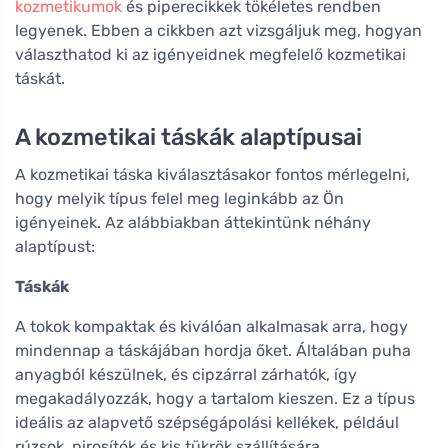
kozmetikumok
és piperecikkek tökéletes rendben
legyenek. Ebben a cikkben azt vizsgáljuk meg, hogyan
választhatod ki az igényeidnek megfelelő kozmetikai
táskát.
A kozmetikai táskák alaptípusai
A kozmetikai táska kiválasztásakor fontos mérlegelni,
hogy melyik típus felel meg leginkább az Ön
igényeinek. Az alábbiakban áttekintünk néhány
alaptípust:
Táskák
A tokok kompaktak és kiválóan alkalmasak arra, hogy
mindennap a táskájában hordja őket. Általában puha
anyagból készülnek, és cipzárral zárhatók, így
megakadályozzák, hogy a tartalom kieszen. Ez a típus
ideális az alapvető szépségápolási kellékek, például
rúzsok, pirosítók és kis tükrök szállítására.