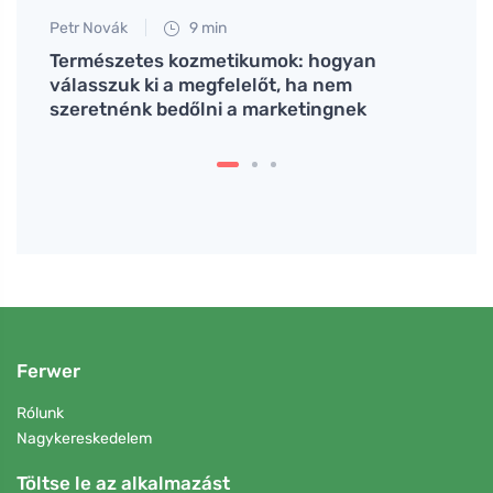
Petr Novák
9 min
Tomáš
t és
Természetes kozmetikumok: hogyan
Az éj
válasszuk ki a megfelelőt, ha nem
tipp
szeretnénk bedőlni a marketingnek
Ferwer
Rólunk
Nagykereskedelem
Töltse le az alkalmazást