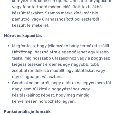
környezettel, keressen újrahasznosított anyagokból
vagy fenntartható módon előállított textíliákból
készült táskákat. Számos márka kínál már bio
pamutból vagy újrahasznosított poliészterből
készült termékeket.
Méret és kapacitás
Megfontolja, hogy jellemzően hány terméket szállít.
Hétköznapi használatra elegendő lehet egy kisebb
táska, míg hosszabb utazásokhoz vagy a poggyász
kiegészítéseként érdemes egy nagyobb, több
zsebbel rendelkező modellt, egy aktatáskát vagy
egy slingbaget választania.
Gondoskodjon arról, hogy a táska ne legyen sem túl
nagy, sem túl kicsi a poggyászához vagy
kézitáskájához képest, hogy még mindig
kényelmesen hordozható legyen.
Funkcionális jellemzők