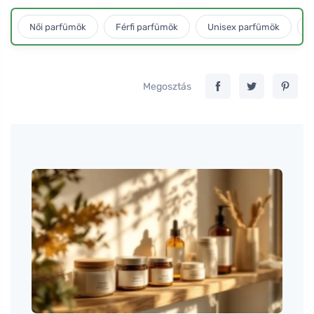
Női parfümök
Férfi parfümök
Unisex parfümök
L
Megosztás