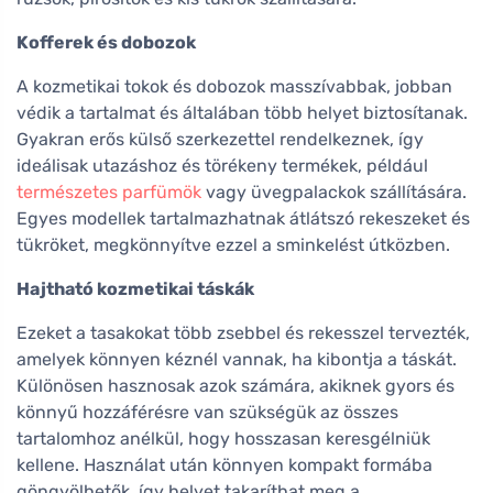
Kofferek és dobozok
A kozmetikai tokok és dobozok masszívabbak, jobban
védik a tartalmat és általában több helyet biztosítanak.
Gyakran erős külső szerkezettel rendelkeznek, így
ideálisak utazáshoz és törékeny termékek, például
természetes parfümök
vagy üvegpalackok szállítására.
Egyes modellek tartalmazhatnak átlátszó rekeszeket és
tükröket, megkönnyítve ezzel a sminkelést útközben.
Hajtható kozmetikai táskák
Ezeket a tasakokat több zsebbel és rekesszel tervezték,
amelyek könnyen kéznél vannak, ha kibontja a táskát.
Különösen hasznosak azok számára, akiknek gyors és
könnyű hozzáférésre van szükségük az összes
tartalomhoz anélkül, hogy hosszasan keresgélniük
kellene. Használat után könnyen kompakt formába
göngyölhetők, így helyet takaríthat meg a