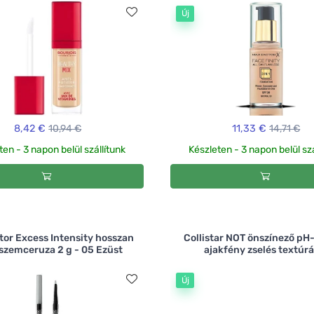
Új
8,42 €
10,94 €
11,33 €
14,71 €
ten - 3 napon belül szállítunk
Készleten - 3 napon belül szá
tor Excess Intensity hosszan
Collistar NOT önszínező pH
 szemceruza 2 g - 05 Ezüst
ajakfény zselés textúrá
Új