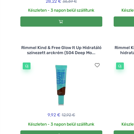
28,22 €
36,69 €
Készleten - 3 napon belül szállítunk
Készle
Rimmel Kind & Free Glow It Up Hidratáló
Rimmel Ki
színezett arckrém (504 Deep Mo...
hidrat
Új
Új
9,92 €
12,92 €
Készleten - 3 napon belül szállítunk
Készle