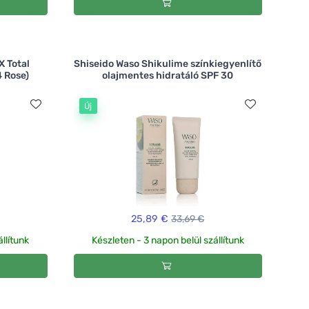
X Total
Shiseido Waso Shikulime színkiegyenlítő
4 Rose)
olajmentes hidratáló SPF 30
Új
25,89 €
33,69 €
llítunk
Készleten - 3 napon belül szállítunk