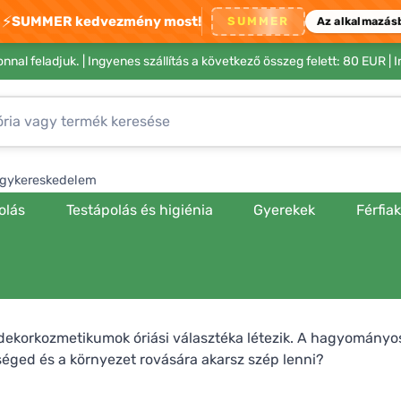
⚡
SUMMER kedvezmény most!
SUMMER
Az alkalmazás
nnal feladjuk. |
Ingyenes szállítás a következő összeg felett: 80 EUR
| 
gykereskedelem
olás
Testápolás és higiénia
Gyerekek
Férfia
 dekorkozmetikumok óriási választéka létezik. A hagyomány
éged és a környezet rovására akarsz szép lenni?