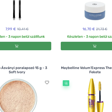
7,99 €
10,41 €
16,70 €
21,73 €
ten - 3 napon belül szállítunk
Készleten - 3 napon belül szá
 Ásványi poralapozó 15 g - 3
Maybelline Volum'Express The 
Soft Ivory
Fekete
Új