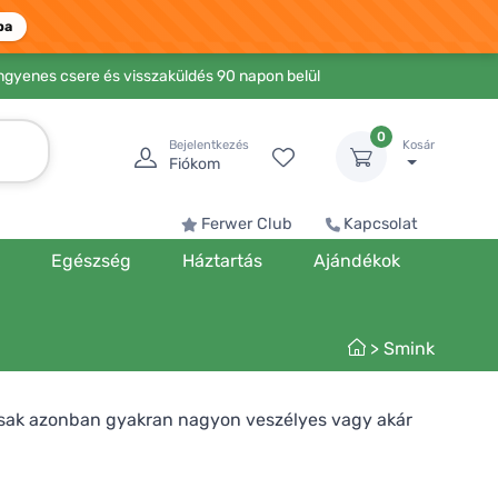
ba
Ingyenes csere és visszaküldés 90 napon belül
0
Bejelentkezés
Kosár
Fiókom
Ferwer Club
Kapcsolat
k
Egészség
Háztartás
Ajándékok
>
Smink
osak azonban gyakran nagyon veszélyes vagy akár