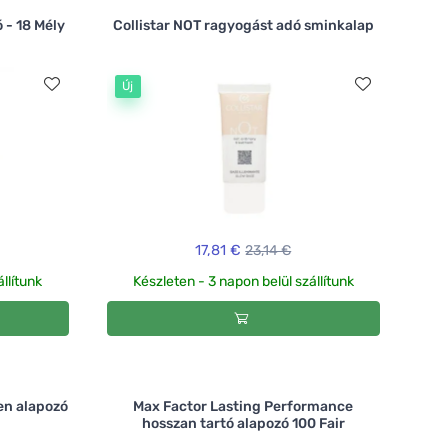
 - 18 Mély
Collistar NOT ragyogást adó sminkalap
Új
17,81 €
23,14 €
llítunk
Készleten - 3 napon belül szállítunk
en alapozó
Max Factor Lasting Performance
hosszan tartó alapozó 100 Fair