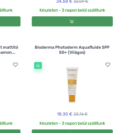
24,68 €
32,09 €
llítunk
Készleten - 3 napon belül szállítunk
t mattító
Bioderma Photoderm Aquafluide SPF
namon...
50+ (Világos)
Új
18,30 €
23,76 €
llítunk
Készleten - 3 napon belül szállítunk