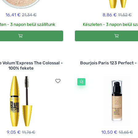
16,41 €
21,34 €
8,86 €
11,52 €
ten - 3 napon belül szállítunk
Készleten - 3 napon belül szá
e Volum'Express The Colossal -
Bourjois Paris 123 Perfect -
100% fekete
Új
9,05 €
11,76 €
10,50 €
13,65 €