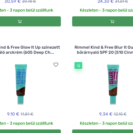
30,59 €
39,78 €
24,30 €
31,61 €
ten - 3 napon belül szállítunk
Készleten - 3 napon belül szá
nd & Free Glow It Up színezett
Rimmel Kind & Free Blur It Ou
áló arckrém (605 Deep Ch...
bőrárnyaló SPF 20 (510 Cin
Új
9,10 €
11,81 €
9,34 €
12,15 €
ten - 3 napon belül szállítunk
Készleten - 3 napon belül szá