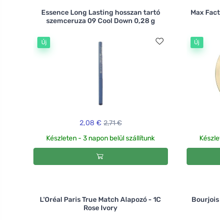
Essence Long Lasting hosszan tartó
Max Fact
szemceruza 09 Cool Down 0,28 g
Új
Új
2,08 €
2,71 €
Készleten - 3 napon belül szállítunk
Készle
L'Oréal Paris True Match Alapozó - 1C
Bourjois
Rose Ivory