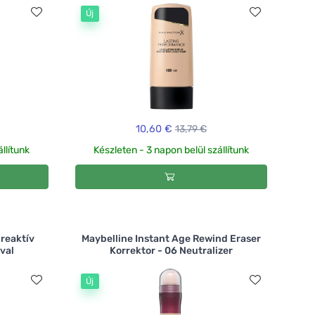
Új
10,60 €
13,79 €
llítunk
Készleten - 3 napon belül szállítunk
-reaktív
Maybelline Instant Age Rewind Eraser
val
Korrektor - 06 Neutralizer
Új