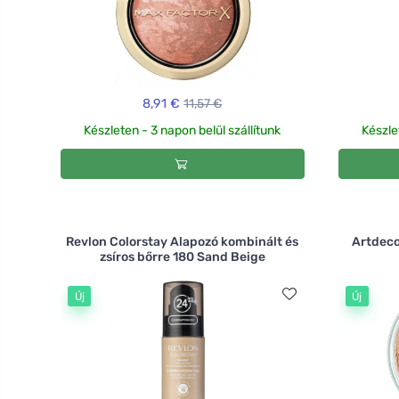
8,91 €
11,57 €
Készleten - 3 napon belül szállítunk
Készle
Revlon Colorstay Alapozó kombinált és
Artdeco
zsíros bőrre 180 Sand Beige
Új
Új