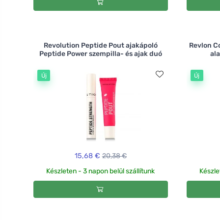
Revolution Peptide Pout ajakápoló
Revlon Co
Peptide Power szempilla- és ajak duó
al
Új
Új
15,68 €
20,38 €
Készleten - 3 napon belül szállítunk
Készle