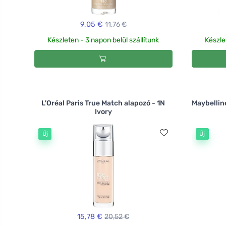
9,05 €
11,76 €
Készleten - 3 napon belül szállítunk
Készle
L'Oréal Paris True Match alapozó - 1N
Maybellin
Ivory
Új
Új
15,78 €
20,52 €