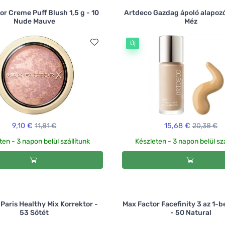
or Creme Puff Blush 1,5 g - 10
Artdeco Gazdag ápoló alapozó
Nude Mauve
Méz
Új
9,10 €
11,81 €
15,68 €
20,38 €
ten - 3 napon belül szállítunk
Készleten - 3 napon belül szá
 Paris Healthy Mix Korrektor -
Max Factor Facefinity 3 az 1-b
53 Sötét
- 50 Natural