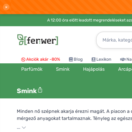
×
A 12:00 óra előtt leadott megrendeléseket azo
Akciók akár -80%
Blog
Lexikon
Na
Parfümök
Smink
Hajápolás
Arcáp
Smink
Minden nő szépnek akarja érezni magát. A piacon a
mérgező anyagokat tartalmaznak. Tényleg az egészs
...