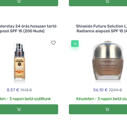
lorstay 24 órás hosszan tartó
Shiseido Future Solution L
apozó SPF 15 (200 Nude)
Radiance alapozó SPF 15 (
Új
8,57 €
11,13 €
56,10 €
72,94 €
ten - 3 napon belül szállítunk
Készleten - 3 napon belül szá