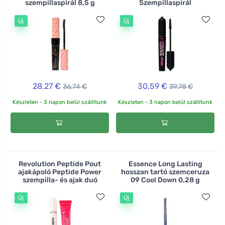
szempillaspirál 8,5 g
Szempillaspirál
Új
Új
28,27 €
30,59 €
36,74 €
39,78 €
Készleten - 3 napon belül szállítunk
Készleten - 3 napon belül szállítunk
Revolution Peptide Pout
Essence Long Lasting
ajakápoló Peptide Power
hosszan tartó szemceruza
szempilla- és ajak duó
09 Cool Down 0,28 g
Új
Új