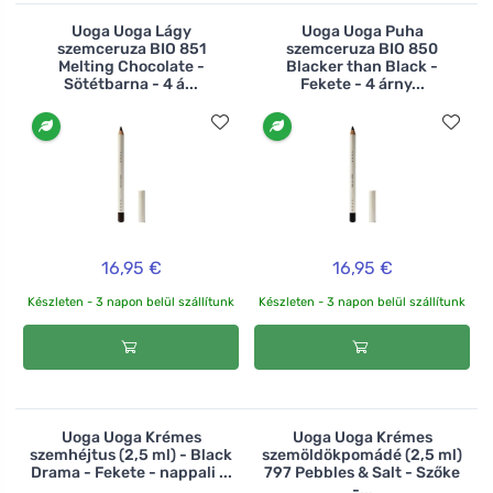
Uoga Uoga Lágy
Uoga Uoga Puha
szemceruza BIO 851
szemceruza BIO 850
Melting Chocolate -
Blacker than Black -
Sötétbarna - 4 á...
Fekete - 4 árny...
16,95 €
16,95 €
Készleten - 3 napon belül szállítunk
Készleten - 3 napon belül szállítunk
Uoga Uoga Krémes
Uoga Uoga Krémes
szemhéjtus (2,5 ml) - Black
szemöldökpomádé (2,5 ml)
Drama - Fekete - nappali ...
797 Pebbles & Salt - Szőke
-...