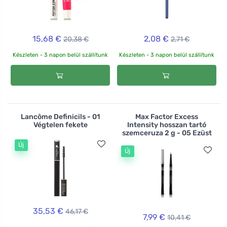
15,68 €
2,08 €
20,38 €
2,71 €
Készleten - 3 napon belül szállítunk
Készleten - 3 napon belül szállítunk
Lancôme Definicils - 01
Max Factor Excess
Végtelen fekete
Intensity hosszan tartó
szemceruza 2 g - 05 Ezüst
Új
Új
35,53 €
46,17 €
7,99 €
10,41 €