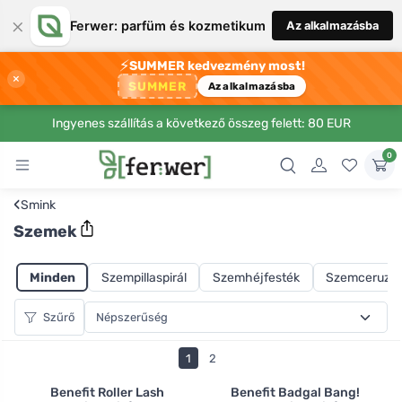
×
Ferwer: parfüm és kozmetikum
Az alkalmazásba
⚡
SUMMER kedvezmény most!
×
SUMMER
Az alkalmazásba
Ingyenes szállítás a következő összeg felett: 80 EUR
0
‹
Smink
Szemek
Minden
Szempillaspirál
Szemhéjfesték
Szemceruza
Szűrő
1
2
Benefit Roller Lash
Benefit Badgal Bang!