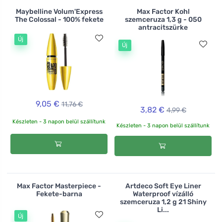
Maybelline Volum'Express
Max Factor Kohl
The Colossal - 100% fekete
szemceruza 1,3 g - 050
antracitszürke
Új
Új
9,05 €
11,76 €
3,82 €
4,99 €
Készleten - 3 napon belül szállítunk
Készleten - 3 napon belül szállítunk
Max Factor Masterpiece -
Artdeco Soft Eye Liner
Fekete-barna
Waterproof vízálló
szemceruza 1,2 g 21 Shiny
Li...
Új