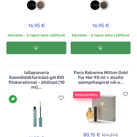
16,95 €
16,95 €
Készleten - 3 napon belül szállítunk
Készleten - 3 napon belül szállítunk
laSaponaria
Paco Rabanne Million Gold
Szemöldökformázó gél BIO
For Her 90 ml + dúsító
fitokeratinnal - átlátszó (10
szempillaspirál női e...
ml)...
Kedvezmény
80,15 €
104,21 €