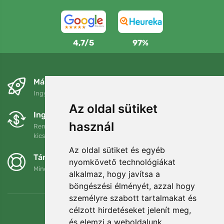
4,7/5
97%
Másnapra és ingyenesen
Ingyenes szállítás a következő összeg felett: 80 EUR
Az oldal sütiket
Ingyenes csere és visszaküldés
használ
Rendelését 90 napon belül bármikor visszaküldheti vagy
kicserélheti.
Az oldal sütiket és egyéb
Támogatjuk a Trees.org-ot
nyomkövető technológiákat
Minden megrendelésért ültetünk egy fát! Bővebben
Rólunk
.
alkalmaz, hogy javítsa a
böngészési élményét, azzal hogy
személyre szabott tartalmakat és
célzott hirdetéseket jelenít meg,
és elemzi a weboldalunk