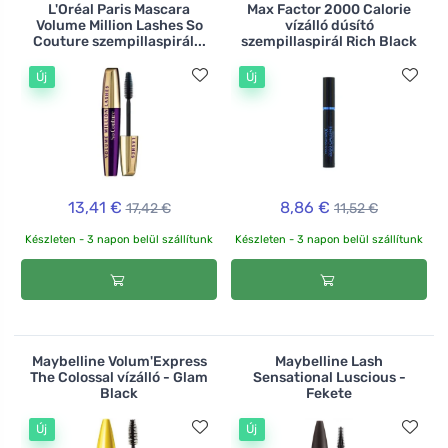
L'Oréal Paris Mascara
Max Factor 2000 Calorie
Volume Million Lashes So
vízálló dúsító
Couture szempillaspirál...
szempillaspirál Rich Black
Új
Új
13,41 €
8,86 €
17,42 €
11,52 €
Készleten - 3 napon belül szállítunk
Készleten - 3 napon belül szállítunk
Maybelline Volum'Express
Maybelline Lash
The Colossal vízálló - Glam
Sensational Luscious -
Black
Fekete
Új
Új