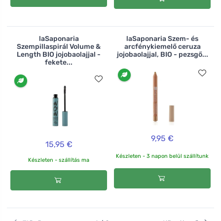
laSaponaria
laSaponaria Szem- és
Szempillaspirál Volume &
arcfénykiemelő ceruza
Length BIO jojobaolajjal -
jojobaolajjal, BIO - pezsgő...
fekete...
9,95 €
15,95 €
Készleten - 3 napon belül szállítunk
Készleten - szállítás ma