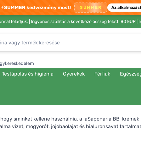
⚡
SUMMER kedvezmény most!
SUMMER
Az alkalmazás
nnal feladjuk. |
Ingyenes szállítás a következő összeg felett: 80 EUR
| 
gykereskedelem
Testápolás és higiénia
Gyerekek
Férfiak
Egészsé
, hogy sminket kellene használnia, a laSaponaria BB-krémek
a vizet, mogyorót, jojobaolajat és hialuronsavat tartalmazna
enhető és jól fed. A Cosmetici Biologici tanúsítvánnyal büsz