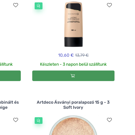
Új
10,60 €
13,79 €
llítunk
Készleten - 3 napon belül szállítunk
binált és
Artdeco Ásványi poralapozó 15 g - 3
eige
Soft Ivory
Új