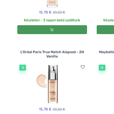
15,78 €
20,52 €
Készleten - 3 napon belül szállítunk
Készle
L'Oréal Paris True Match Alapozó - 2N
Maybelli
Vanilla
Új
Új
15,78 €
20,52 €