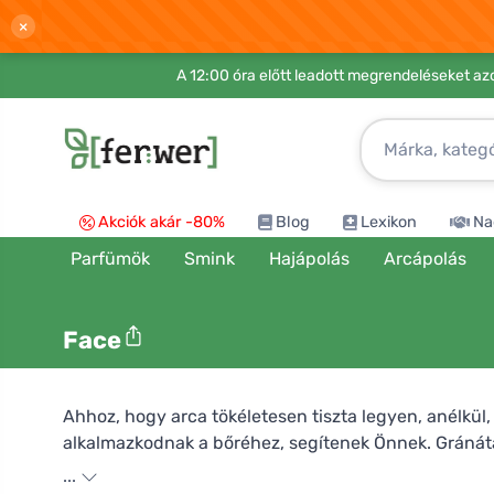
×
A 12:00 óra előtt leadott megrendeléseket azo
Akciók akár -80%
Blog
Lexikon
Na
Parfümök
Smink
Hajápolás
Arcápolás
Face
Ahhoz, hogy arca tökéletesen tiszta legyen, anélkül
alkalmazkodnak a bőréhez, segítenek Önnek. Gránátalm
miközben táplálják és hidratálják. A krém könnyen k
...