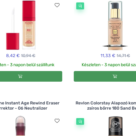
Új
8,42 €
10,94 €
11,33 €
14,71 €
ten - 3 napon belül szállítunk
Készleten - 3 napon belül szá
ne Instant Age Rewind Eraser
Revlon Colorstay Alapozó kom
rrektor - 06 Neutralizer
zsíros bőrre 180 Sand B
Új