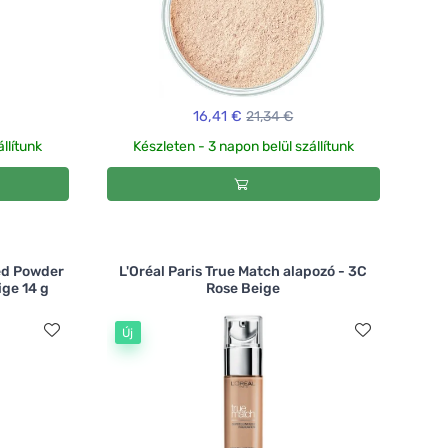
16,41 €
21,34 €
llítunk
Készleten - 3 napon belül szállítunk
ed Powder
L'Oréal Paris True Match alapozó - 3C
ge 14 g
Rose Beige
Új