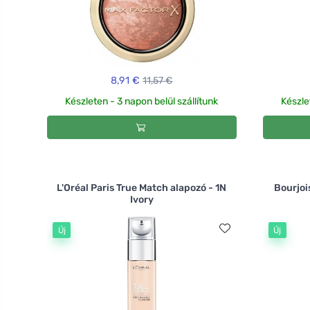
8,91 €
11,57 €
Készleten - 3 napon belül szállítunk
Készle
L'Oréal Paris True Match alapozó - 1N
Bourjoi
Ivory
Új
Új