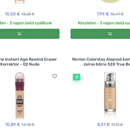
10,50 €
13,65 €
7,99 €
10,41 €
ten - 3 napon belül szállítunk
Készleten - 3 napon belül szá
ne Instant Age Rewind Eraser
Revlon Colorstay Alapozó kom
Korrektor - 02 Nude
zsíros bőrre 320 True B
Új
10,89 €
14,18 €
8,57 €
11,13 €