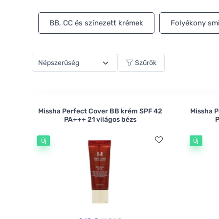
tisztán természetes eredetét. Melyik árnyalat illik 
BB, CC és színezett krémek
Folyékony sm
Szűrők
Missha Perfect Cover BB krém SPF 42
Missha P
PA+++ 21 világos bézs
P
Új
Új