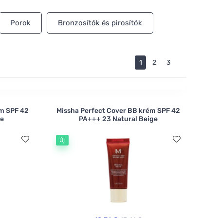
a sötétebb bézs?
Porok
Bronzosítók és pirosítók
1
2
3
ém SPF 42
Missha Perfect Cover BB krém SPF 42
ge
PA+++ 23 Natural Beige
Új