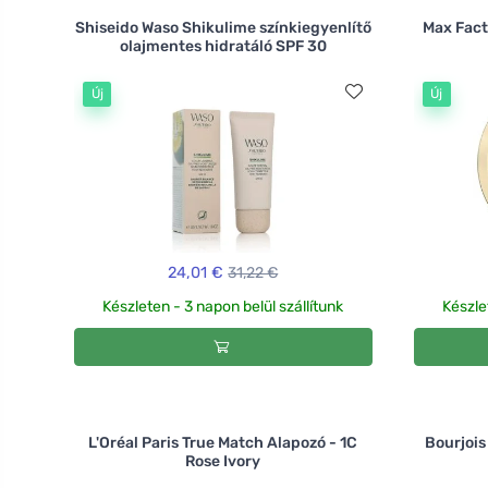
Shiseido Waso Shikulime színkiegyenlítő
Max Fact
olajmentes hidratáló SPF 30
Új
Új
24,01 €
31,22 €
Készleten - 3 napon belül szállítunk
Készle
L'Oréal Paris True Match Alapozó - 1C
Bourjois
Rose Ivory