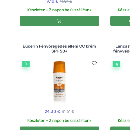
9,10 €
11,81 €
Készleten - 3 napon belül szállítunk
Készle
Eucerin Fényöregedés elleni CC krém
Lancast
SPF 50+
fényvédő
Új
Új
24,30 €
31,61 €
Készleten - 3 napon belül szállítunk
Készle