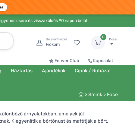
ba
Ingyenes csere és visszaküldés 90 napon belül
0
Bejelentkezés
Kosár
Fiókom
Ferwer Club
Kapcsolat
g
Háztartás
Ajándékok
Cipők / Ruházat
>
Smink
>
Face
 különböző árnyalatokban, amelyek jól
k. Kiegyenlítik a bőrtónust és mattítják a bőrt,
kélkedhet, amely garantálja a benne lévő összetevők