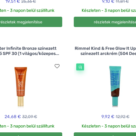
19,51 €
25,36 €
9,10 €
11,81 €
ten - 3 napon belül szállítunk
Készleten - 3 napon belül szá
részletek megjelenítése
részletek megjelenítés
er Infinite Bronze színezett
Rimmel Kind & Free Glow It Up
 SPF 30 (1 világos/közepes...
színezett arckrém (504 Dee
Új
24,68 €
32,09 €
9,92 €
12,92 €
ten - 3 napon belül szállítunk
Készleten - 3 napon belül szá