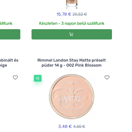
15,78 €
20,52 €
llítunk
Készleten - 3 napon belül szállítunk
binált és
Rimmel London Stay Matte préselt
eige
púder 14 g - 002 Pink Blossom
Új
3,48 €
4,55 €