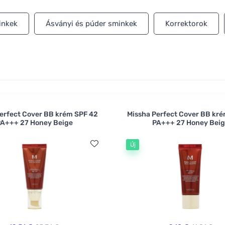
hozzád a legjobban? A világos krémszínű Like a Dream, vagy 
inkek
Ásványi és púder sminkek
Korrektorok
erfect Cover BB krém SPF 42
Missha Perfect Cover BB kr
A+++ 27 Honey Beige
PA+++ 27 Honey Bei
Új