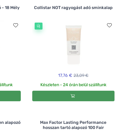
 - 18 Mély
Collistar NOT ragyogást adó sminkalap
Új
17,76 €
23,09 €
llítunk
Készleten - 24 órán belül szállítunk
en alapozó
Max Factor Lasting Performance
hosszan tartó alapozó 100 Fair