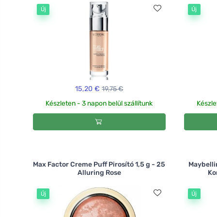
Új
Új
15,20 €
19,75 €
Készleten - 3 napon belül szállítunk
Készle
Max Factor Creme Puff Pirosító 1,5 g - 25
Maybelli
Alluring Rose
Ko
Új
Új