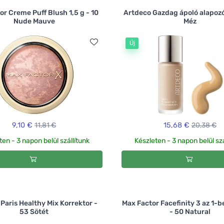
or Creme Puff Blush 1,5 g - 10
Artdeco Gazdag ápoló alapozó
Nude Mauve
Méz
Új
9,10 €
11,81 €
15,68 €
20,38 €
ten - 3 napon belül szállítunk
Készleten - 3 napon belül szá
 Paris Healthy Mix Korrektor -
Max Factor Facefinity 3 az 1-b
53 Sötét
- 50 Natural