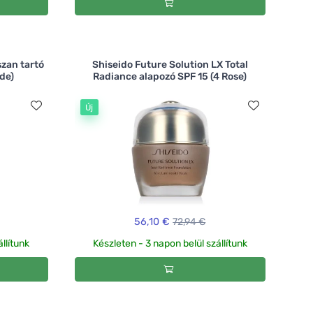
szan tartó
Shiseido Future Solution LX Total
de)
Radiance alapozó SPF 15 (4 Rose)
Új
56,10 €
72,94 €
llítunk
Készleten - 3 napon belül szállítunk