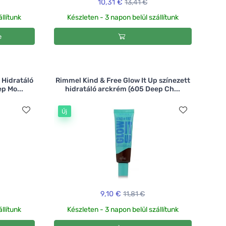
10,31 €
13,41 €
llítunk
Készleten - 3 napon belül szállítunk
e
 Hidratáló
Rimmel Kind & Free Glow It Up színezett
p Mo...
hidratáló arckrém (605 Deep Ch...
Új
9,10 €
11,81 €
llítunk
Készleten - 3 napon belül szállítunk