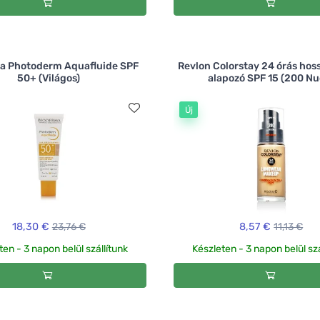
a Photoderm Aquafluide SPF
Revlon Colorstay 24 órás hos
50+ (Világos)
alapozó SPF 15 (200 Nu
Új
18,30 €
23,76 €
8,57 €
11,13 €
ten - 3 napon belül szállítunk
Készleten - 3 napon belül szá