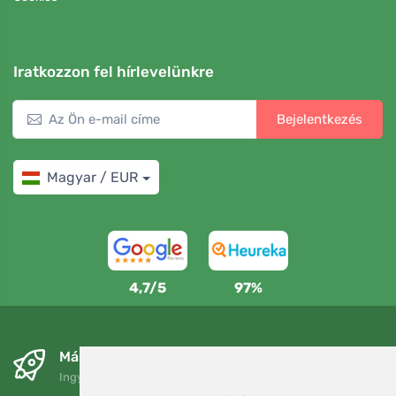
Iratkozzon fel hírlevelünkre
Bejelentkezés
Magyar / EUR
4,7/5
97%
Másnapra és ingyenesen
Ingyenes szállítás a következő összeg felett: 80 EUR