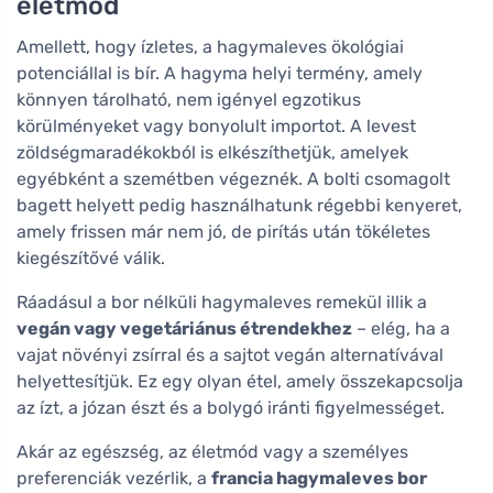
életmód
Amellett, hogy ízletes, a hagymaleves ökológiai
potenciállal is bír. A hagyma helyi termény, amely
könnyen tárolható, nem igényel egzotikus
körülményeket vagy bonyolult importot. A levest
zöldségmaradékokból is elkészíthetjük, amelyek
egyébként a szemétben végeznék. A bolti csomagolt
bagett helyett pedig használhatunk régebbi kenyeret,
amely frissen már nem jó, de pirítás után tökéletes
kiegészítővé válik.
Ráadásul a bor nélküli hagymaleves remekül illik a
vegán vagy vegetáriánus étrendekhez
– elég, ha a
vajat növényi zsírral és a sajtot vegán alternatívával
helyettesítjük. Ez egy olyan étel, amely összekapcsolja
az ízt, a józan észt és a bolygó iránti figyelmességet.
Akár az egészség, az életmód vagy a személyes
preferenciák vezérlik, a
francia hagymaleves bor