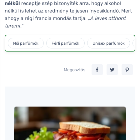
nélkül
receptje szép bizonyíték arra, hogy alkohol
nélkül is lehet az eredmény teljesen ínycsiklandó. Mert
ahogy a régi francia mondás tartja:
„A leves otthont
teremt."
Női parfümök
Férfi parfümök
Unisex parfümök
L
Megosztás