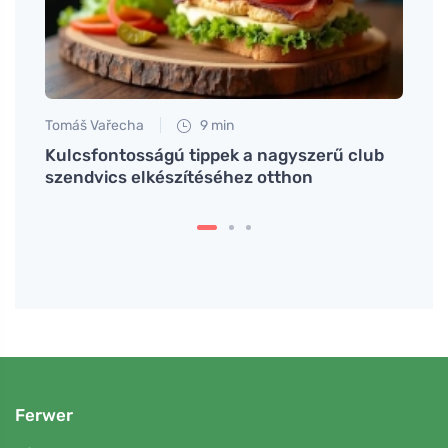
Tomáš Vařecha
9 min
Petr N
Kulcsfontosságú tippek a nagyszerű club
Mit k
szendvics elkészítéséhez otthon
egés
Ferwer