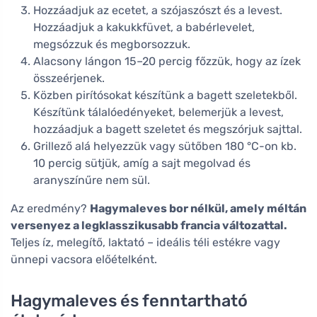
Hozzáadjuk az ecetet, a szójaszószt és a levest.
Hozzáadjuk a kakukkfüvet, a babérlevelet,
megsózzuk és megborsozzuk.
Alacsony lángon 15–20 percig főzzük, hogy az ízek
összeérjenek.
Közben pirítósokat készítünk a bagett szeletekből.
Készítünk tálalóedényeket, belemerjük a levest,
hozzáadjuk a bagett szeletet és megszórjuk sajttal.
Grillező alá helyezzük vagy sütőben 180 °C-on kb.
10 percig sütjük, amíg a sajt megolvad és
aranyszínűre nem sül.
Az eredmény?
Hagymaleves bor nélkül, amely méltán
versenyez a legklasszikusabb francia változattal.
Teljes íz, melegítő, laktató – ideális téli estékre vagy
ünnepi vacsora előételként.
Hagymaleves és fenntartható