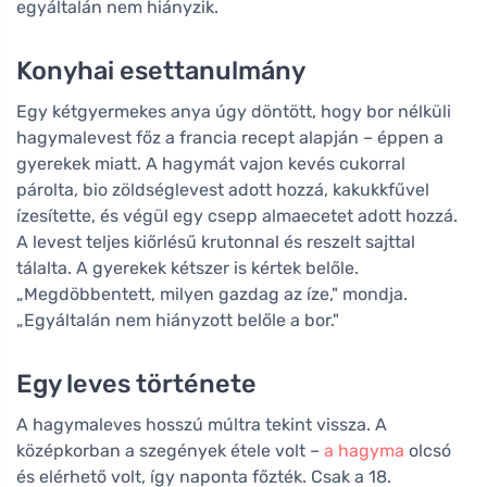
egyáltalán nem hiányzik.
Konyhai esettanulmány
Egy kétgyermekes anya úgy döntött, hogy bor nélküli
hagymalevest főz a francia recept alapján – éppen a
gyerekek miatt. A hagymát vajon kevés cukorral
párolta, bio zöldséglevest adott hozzá, kakukkfűvel
ízesítette, és végül egy csepp almaecetet adott hozzá.
A levest teljes kiőrlésű krutonnal és reszelt sajttal
tálalta. A gyerekek kétszer is kértek belőle.
„Megdöbbentett, milyen gazdag az íze," mondja.
„Egyáltalán nem hiányzott belőle a bor."
Egy leves története
A hagymaleves hosszú múltra tekint vissza. A
középkorban a szegények étele volt –
a hagyma
olcsó
és elérhető volt, így naponta főzték. Csak a 18.