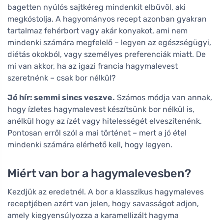
bagetten nyúlós sajtkéreg mindenkit elbűvöl, aki
megkóstolja. A hagyományos recept azonban gyakran
tartalmaz fehérbort vagy akár konyakot, ami nem
mindenki számára megfelelő – legyen az egészségügyi,
diétás okokból, vagy személyes preferenciák miatt. De
mi van akkor, ha az igazi francia hagymalevest
szeretnénk – csak bor nélkül?
Jó hír: semmi sincs veszve.
Számos módja van annak,
hogy ízletes hagymalevest készítsünk bor nélkül is,
anélkül hogy az ízét vagy hitelességét elveszítenénk.
Pontosan erről szól a mai történet – mert a jó étel
mindenki számára elérhető kell, hogy legyen.
Miért van bor a hagymalevesben?
Kezdjük az eredetnél. A bor a klasszikus hagymaleves
receptjében azért van jelen, hogy savasságot adjon,
amely kiegyensúlyozza a karamellizált hagyma