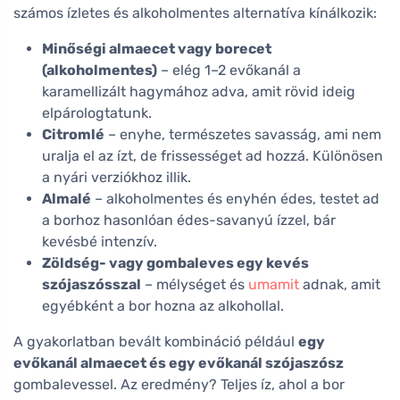
számos ízletes és alkoholmentes alternatíva kínálkozik:
Minőségi almaecet vagy borecet
(alkoholmentes)
– elég 1–2 evőkanál a
karamellizált hagymához adva, amit rövid ideig
elpárologtatunk.
Citromlé
– enyhe, természetes savasság, ami nem
uralja el az ízt, de frissességet ad hozzá. Különösen
a nyári verziókhoz illik.
Almalé
– alkoholmentes és enyhén édes, testet ad
a borhoz hasonlóan édes-savanyú ízzel, bár
kevésbé intenzív.
Zöldség- vagy gombaleves egy kevés
szójaszósszal
– mélységet és
umamit
adnak, amit
egyébként a bor hozna az alkohollal.
A gyakorlatban bevált kombináció például
egy
evőkanál almaecet és egy evőkanál szójaszósz
gombalevessel. Az eredmény? Teljes íz, ahol a bor