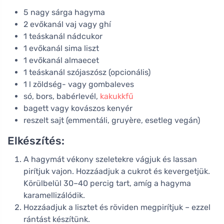
5 nagy sárga hagyma
2 evőkanál vaj vagy ghí
1 teáskanál nádcukor
1 evőkanál sima liszt
1 evőkanál almaecet
1 teáskanál szójaszósz (opcionális)
1 l zöldség- vagy gombaleves
só, bors, babérlevél,
kakukkfű
bagett vagy kovászos kenyér
reszelt sajt (emmentáli, gruyère, esetleg vegán)
Elkészítés:
A hagymát vékony szeletekre vágjuk és lassan
pirítjuk vajon. Hozzáadjuk a cukrot és kevergetjük.
Körülbelül 30–40 percig tart, amíg a hagyma
karamellizálódik.
Hozzáadjuk a lisztet és röviden megpirítjuk – ezzel
rántást készítünk.