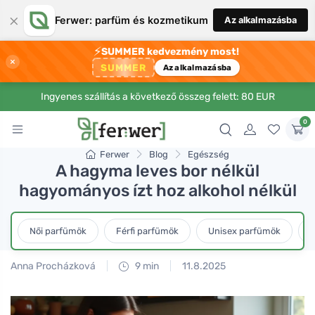
×
Ferwer: parfüm és kozmetikum
Az alkalmazásba
⚡
SUMMER kedvezmény most!
×
SUMMER
Az alkalmazásba
Ingyenes szállítás a következő összeg felett: 80 EUR
0
Ferwer
Blog
Egészség
A hagyma leves bor nélkül
hagyományos ízt hoz alkohol nélkül
Női parfümök
Férfi parfümök
Unisex parfümök
L
Anna Procházková
9 min
11.8.2025