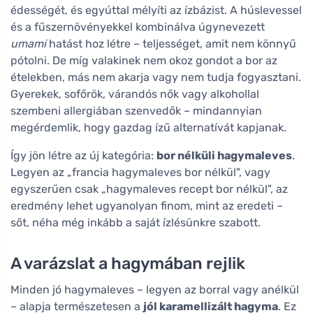
édességét, és egyúttal mélyíti az ízbázist. A húslevessel
és a fűszernövényekkel kombinálva úgynevezett
umami
hatást hoz létre – teljességet, amit nem könnyű
pótolni. De míg valakinek nem okoz gondot a bor az
ételekben, más nem akarja vagy nem tudja fogyasztani.
Gyerekek, sofőrök, várandós nők vagy alkohollal
szembeni allergiában szenvedők – mindannyian
megérdemlik, hogy gazdag ízű alternatívát kapjanak.
Így jön létre az új kategória:
bor nélküli hagymaleves
.
Legyen az „francia hagymaleves bor nélkül", vagy
egyszerűen csak „hagymaleves recept bor nélkül", az
eredmény lehet ugyanolyan finom, mint az eredeti –
sőt, néha még inkább a saját ízlésünkre szabott.
A varázslat a hagymában rejlik
Minden jó hagymaleves – legyen az borral vagy anélkül
– alapja természetesen a
jól karamellizált hagyma
. Ez