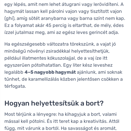
egy lépés, amit nem lehet átugrani vagy lerövidíteni. A
hagymát lassan kell párolni vajon vagy tisztított vajon
(ghí), amíg sötét aranybarna vagy barna színt nem kap.
Ez a folyamat akár 45 percig is eltarthat, de mély, édes
ízzel jutalmaz meg, ami az egész leves gerincét adja.
Ha egészségesebb változatra törekszünk, a vajat jó
minőségű növényi zsiradékkal helyettesíthetjük,
például illatmentes kókuszolajjal, de a vaj íze itt
egyszerűen pótolhatatlan. Egy liter kész leveshez
legalább
4–5 nagyobb hagymát
ajánlunk, ami soknak
tűnhet, de karamellizálás közben jelentősen csökken a
térfogata.
Hogyan helyettesítsük a bort?
Most térjünk a lényegre: ha kihagyjuk a bort, valami
mással kell pótolni. És itt teret kap a kreativitás. Attól
függ, mit várunk a bortól. Ha savasságot és aromát,