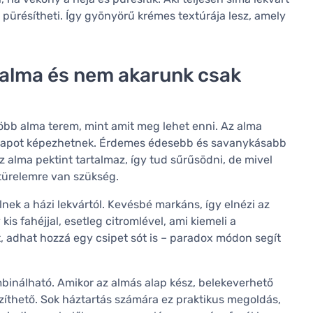
 pürésítheti. Így gyönyörű krémes textúrája lesz, amely
z alma és nem akarunk csak
öbb alma terem, mint amit meg lehet enni. Az alma
ló alapot képezhetnek. Érdemes édesebb és savanykásabb
z alma pektint tartalmaz, így tud sűrűsödni, de mivel
s türelemre van szükség.
lnek a házi lekvártól. Kevésbé markáns, így elnézi az
s fahéjjal, esetleg citromlével, ami kiemeli a
zt, adhat hozzá egy csipet sót is – paradox módon segít
inálható. Amikor az almás alap kész, belekeverhető
észíthető. Sok háztartás számára ez praktikus megoldás,