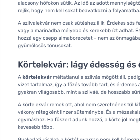
alacsony hőfokon sütik. Az idő az adott mennyiségtő
rejlik, hogy nem kell sokat beavatkozni a folyamatba
A szilvalekvár nem csak sütéshez illik. Érdekes sós 
vagy a marinádba mélyebb és kerekebb ízt adhat. És
hozzá egy csepp almaborecetet – nem az önmagában 
gyümölcsös tónusokat.
Körtelekvár: lágy édesség és ő
A
körtelekvár
méltatlanul a szilvás mögött áll, pedig
vizet tartalmaz, így a főzés tovább tart, és érdemes 
gyakran világosabb, mint a szilváé, de hosszabb sű
A körtelekvár remek ott, ahol nem szeretnének túl ki
vékony rétegként linzer süteménybe. És a mézeskalác
egymáshoz. Ha fűszert adunk hozzá, a körte jól megfér 
kevesebb több.
Gyakorlati részlet: a körtét gyakran nem kell hámozni