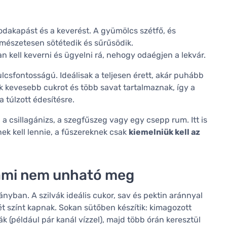
 odakapást és a keverést. A gyümölcs szétfő, és
rmészetesen sötétedik és sűrűsödik.
 kell keverni és ügyelni rá, nehogy odaégjen a lekvár.
csfontosságú. Ideálisak a teljesen érett, akár puhább
 kevesebb cukrot és több savat tartalmaznak, így a
 túlzott édesítésre.
 csillagánizs, a szegfűszeg vagy egy csepp rum. Itt is
ek kell lennie, a fűszereknek csak
kiemelniük kell az
, ami nem unható meg
yban. A szilvák ideális cukor, sav és pektin aránnyal
t színt kapnak. Sokan sütőben készítik: kimagozott
 (például pár kanál vízzel), majd több órán keresztül