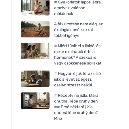
# Gyakorlatok lapos lábra,
amelyek valóban
működnek
A fák ültetése nem elég, az
ökológia ennél sokkal
többet igényel
# Miért tűnik el a libidó, és
mikor okolhatók érte a
hormonok? A szexuális
vágy csökkenése sokakat
# Hogyan éljük túl az első
iskolai évet az egész
család stressz nélkül
# Recepty na jídla, která
chutnají lépe druhý den
## Proč některá jídla
chutná lépe druhý den?
Mno