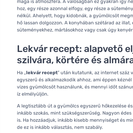
maga is atmoszféra. A valóságban ez gyakran így néz 
hoz, egy része azonnal elfogy, egy része a sütemén
nélkül. Ahelyett, hogy kidobnák, a gyümölcsöt megm
hő lassan dolgozzon. A konyhában szétárad az illat, 
süteményekhez, mártásokhoz vagy csak úgy kenyér
Lekvár recept: alapvető e
szilvára, körtére és almára
Ha „
lekvár recept
” után kutatunk, az internet száz v
egyszerű és alkalmazkodik ahhoz, ami éppen kéznél 
vizes gyümölcsöt használunk, és mennyi időt szánun
íz elmélyüljön.
A legtisztább út a gyümölcs egyszerű hőkezelése és
inkább szokás, mint szükségszerűség. Nagyon édes sz
is. Ha hozzáadjuk, inkább kisebb mennyiséget és min
de ez is inkább választás, nem szabály.