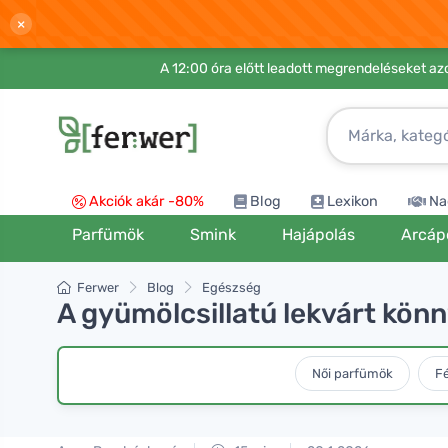
×
A 12:00 óra előtt leadott megrendeléseket azo
Akciók akár -80%
Blog
Lexikon
Na
Parfümök
Smink
Hajápolás
Arcáp
Ferwer
Blog
Egészség
A gyümölcsillatú lekvárt könn
Női parfümök
Fé