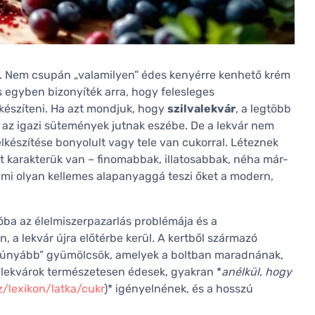
. Nem csupán „valamilyen” édes kenyérre kenhető krém
 és egyben bizonyíték arra, hogy felesleges
 készíteni. Ha azt mondjuk, hogy
szilvalekvár
, a legtöbb
az igazi sütemények jutnak eszébe. De a lekvár nem
elkészítése bonyolult vagy tele van cukorral. Léteznek
t karakterük van – finomabbak, illatosabbak, néha már-
ami olyan kellemes alapanyaggá teszi őket a modern,
ba az élelmiszerpazarlás problémája és a
a lekvár újra előtérbe kerül. A kertből származó
csúnyább” gyümölcsök, amelyek a boltban maradnának,
t lekvárok természetesen édesek, gyakran *
anélkül, hogy
/lexikon/latka/cukr
)* igényelnének, és a hosszú