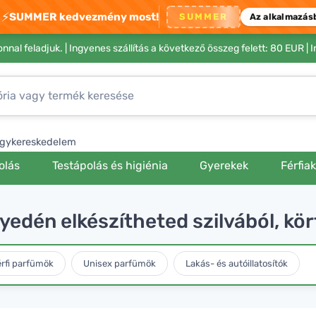
⚡
SUMMER kedvezmény most!
SUMMER
Az alkalmazás
nnal feladjuk. |
Ingyenes szállítás a következő összeg felett: 80 EUR
| 
gykereskedelem
olás
Testápolás és higiénia
Gyerekek
Férfia
yedén elkészítheted szilvából, kör
rfi parfümök
Unisex parfümök
Lakás- és autóillatosítók