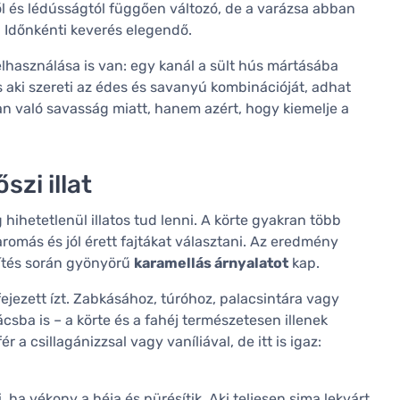
l és lédússágtól függően változó, de a varázsa abban
. Időnkénti keverés elegendő.
felhasználása is van: egy kanál a sült hús mártásába
 aki szereti az édes és savanyú kombinációját, adhat
való savasság miatt, hanem azért, hogy kiemelje a
szi illat
 hihetetlenül illatos tud lenni. A körte gyakran több
aromás és jól érett fajtákat választani. Az eredmény
rítés során gyönyörű
karamellás árnyalatot
kap.
fejezett ízt. Zabkásához, túróhoz, palacsintára vagy
sba is – a körte és a fahéj természetesen illenek
a csillagánizzsal vagy vaníliával, de itt is igaz:
, ha vékony a héja és pürésítik. Aki teljesen sima lekvárt