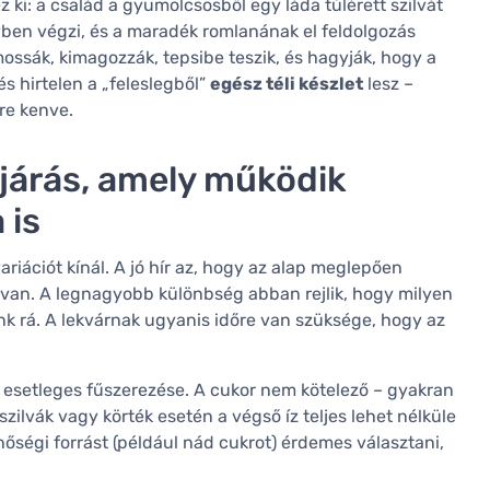
ki: a család a gyümölcsösből egy láda túlérett szilvát
yben végzi, és a maradék romlanának el feldolgozás
ossák, kimagozzák, tepsibe teszik, és hagyják, hogy a
és hirtelen a „feleslegből”
egész téli készlet
lesz –
re kenve.
ljárás, amely működik
 is
ariációt kínál. A jó hír az, hogy az alap meglepően
van. A legnagyobb különbség abban rejlik, hogy milyen
k rá. A lekvárnak ugyanis időre van szüksége, hogy az
 esetleges fűszerezése. A cukor nem kötelező – gyakran
ilvák vagy körték esetén a végső íz teljes lehet nélküle
őségi forrást (például nád cukrot) érdemes választani,