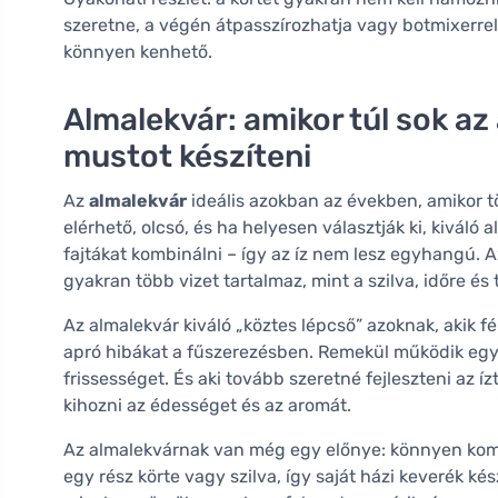
szeretne, a végén átpasszírozhatja vagy botmixerrel
könnyen kenhető.
Almalekvár: amikor túl sok a
mustot készíteni
Az
almalekvár
ideális azokban az években, amikor t
elérhető, olcsó, és ha helyesen választják ki, kivá
fajtákat kombinálni – így az íz nem lesz egyhangú. A
gyakran több vizet tartalmaz, mint a szilva, időre é
Az almalekvár kiváló „köztes lépcső” azoknak, akik fé
apró hibákat a fűszerezésben. Remekül működik egy ki
frissességet. És aki tovább szeretné fejleszteni az í
kihozni az édességet és az aromát.
Az almalekvárnak van még egy előnye: könnyen komb
egy rész körte vagy szilva, így saját házi keverék k