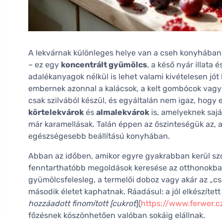
A lekvárnak különleges helye van a cseh konyhában
– ez egy
koncentrált gyümölcs
, a késő nyár illata
adalékanyagok nélkül is lehet valami kivételesen jót
embernek azonnal a kalácsok, a kelt gombócok vagy 
csak szilvából készül, és egyáltalán nem igaz, hogy 
körtelekvárok
és
almalekvárok
is, amelyeknek sajá
már karamellásak. Talán éppen az őszinteségük az, 
egészségesebb beállítású konyhában.
Abban az időben, amikor egyre gyakrabban kerül szó
fenntarthatóbb megoldások keresése az otthonokban, 
gyümölcsfelesleg, a termelői doboz vagy akár az „
második életet kaphatnak. Ráadásul: a jól elkészítet
hozzáadott finomított [cukrot
](
https://www.ferwer.cz
főzésnek köszönhetően valóban sokáig elállnak.