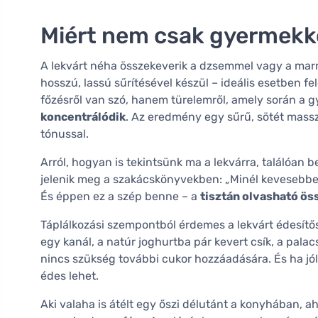
Miért nem csak gyermekko
A lekvárt néha összekeverik a dzsemmel vagy a marm
hosszú, lassú sűrítésével készül – ideális esetben f
főzésről van szó, hanem türelemről, amely során a gy
koncentrálódik
. Az eredmény egy sűrű, sötét mass
tónussal.
Arról, hogyan is tekintsünk ma a lekvárra, találóan
jelenik meg a szakácskönyvekben: „Minél kevesebbet
És éppen ez a szép benne – a
tisztán olvasható ös
Táplálkozási szempontból érdemes a lekvárt édesítős
egy kanál, a natúr joghurtba pár kevert csík, a palac
nincs szükség további cukor hozzáadására. És ha j
édes lehet.
Aki valaha is átélt egy őszi délutánt a konyhában, aho