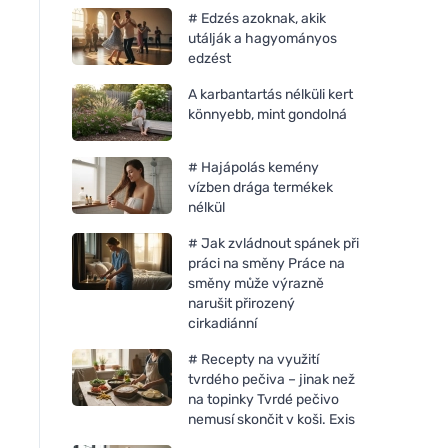
# Edzés azoknak, akik
utálják a hagyományos
edzést
A karbantartás nélküli kert
könnyebb, mint gondolná
# Hajápolás kemény
vízben drága termékek
nélkül
# Jak zvládnout spánek při
práci na směny Práce na
směny může výrazně
narušit přirozený
cirkadiánní
# Recepty na využití
tvrdého pečiva – jinak než
na topinky Tvrdé pečivo
nemusí skončit v koši. Exis