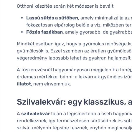
Otthoni készítés során két módszer is bevált:
Lassú sütés a sütőben
, amely minimalizálja az
fokozatosan elpárolog belőle a víz, miközben te
Főzés fazékban
, amely gyorsabb, de gyakrabban
Mindkét esetben igaz, hogy a gyümölcs minősége kul
gyümölcsök is. Ezzel szemben az éretlen gyümölcsök
végeredmény laposabb lehet és gyakran hajlamosít a
A fűszerezésnél hagyományosan megjelenik a fahéj, a
érdemes mértékkel bánni: a lekvárnak gyümölcs ízűn
illatot
, nem elnyomniuk.
Szilvalekvár: egy klasszikus
A
szilvalekvár
talán a legismertebb a cseh hagyomán
rendelkeznek, így természetesen sűrűsödnek és söté
szilvát mélyebb tepsibe tesznek, enyhén meglocsolják