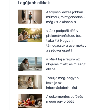
Legújabb cikkek
A folyosói edzés jobban
működik, mint gondolná –
még kis lakásban is
# Jak podpořit dítě v
překonávání studu bez
tlaku ## Hogyan
támogassuk a gyermeket
a szégyenérzet l
# Miért fáj a fejünk az
időjárás miatt, és mi segít
ellene
Tanulja meg, hogyan
kezelje az
információterhelést
A cukormentes befőzés
megér egy próbát