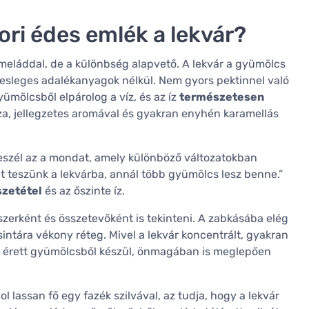
ri édes emlék a lekvár?
eláddal, de a különbség alapvető. A lekvár a gyümölcs
elesleges adalékanyagok nélkül. Nem gyors pektinnel való
ümölcsből elpárolog a víz, és az íz
természetesen
za, jellegzetes aromával és gyakran enyhén karamellás
 beszél az a mondat, amely különböző változatokban
 teszünk a lekvárba, annál több gyümölcs lesz benne.”
szetétel
és az őszinte íz.
zerként és összetevőként is tekinteni. A zabkásába elég
sintára vékony réteg. Mivel a lekvár koncentrált, gyakran
ól érett gyümölcsből készül, önmagában is meglepően
l lassan fő egy fazék szilvával, az tudja, hogy a lekvár