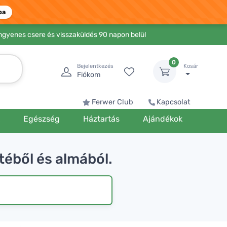
ba
Ingyenes csere és visszaküldés 90 napon belül
0
Bejelentkezés
Kosár
Fiókom
Ferwer Club
Kapcsolat
k
Egészség
Háztartás
Ajándékok
téből és almából.