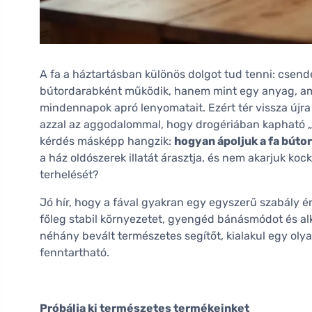
A fa a háztartásban különös dolgot tud tenni: csende
bútordarabként működik, hanem mint egy anyag, amel
mindennapok apró lenyomatait. Ezért tér vissza újra
azzal az aggodalommal, hogy drogériában kapható 
kérdés másképp hangzik:
hogyan ápoljuk a fa búto
a ház oldószerek illatát árasztja, és nem akarjuk koc
terhelését?
Jó hír, hogy a fával gyakran egy egyszerű szabály é
főleg stabil környezetet, gyengéd bánásmódot és al
néhány bevált természetes segítőt, kialakul egy olya
fenntartható.
Próbálja ki természetes termékeinket