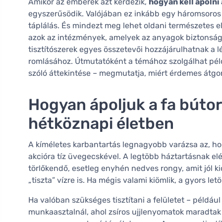
Amikor az emberek azt kérdezik,
hogyan kell ápolni 
egyszerűsödik. Valójában ez inkább egy háromsoros 
táplálás. És mindezt meg lehet oldani természetes el
azok az intézmények, amelyek az anyagok biztonságá
tisztítószerek egyes összetevői hozzájárulhatnak a 
romlásához. Útmutatóként a témához szolgálhat pél
szóló áttekintése – megmutatja, miért érdemes átgond
Hogyan ápoljuk a fa bútor
hétköznapi életben
A kíméletes karbantartás legnagyobb varázsa az, ho
akcióra tíz üvegecskével. A legtöbb háztartásnak e
törlőkendő, esetleg enyhén nedves rongy, amit jól kics
„tiszta” vízre is. Ha mégis valami kiömlik, a gyors le
Ha valóban szükséges tisztítani a felületet – példáu
munkaasztalnál, ahol zsíros ujjlenyomatok maradtak