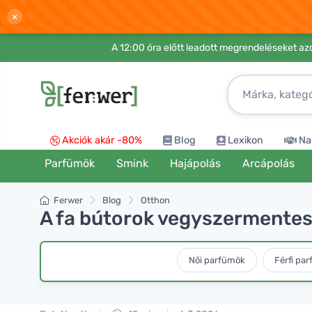
×
A 12:00 óra előtt leadott megrendeléseket azo
Akciók akár -80%
Blog
Lexikon
Na
Parfümök
Smink
Hajápolás
Arcápolás
Ferwer
Blog
Otthon
A fa bútorok vegyszermentes á
Női parfümök
Férfi pa