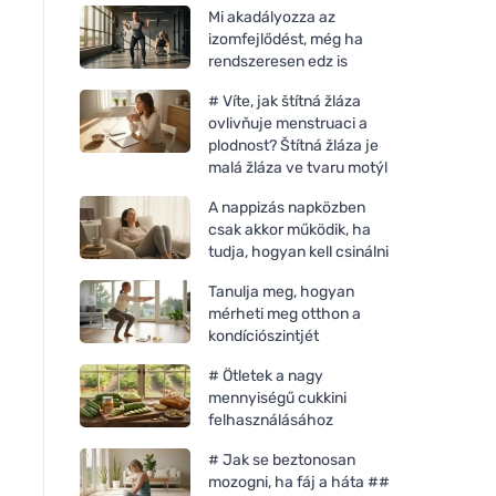
Mi akadályozza az
izomfejlődést, még ha
rendszeresen edz is
# Víte, jak štítná žláza
ovlivňuje menstruaci a
plodnost? Štítná žláza je
malá žláza ve tvaru motýl
A nappizás napközben
csak akkor működik, ha
tudja, hogyan kell csinálni
Tanulja meg, hogyan
mérheti meg otthon a
kondíciószintjét
# Ötletek a nagy
mennyiségű cukkini
felhasználásához
# Jak se beztonosan
mozogni, ha fáj a háta ##