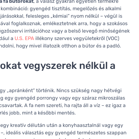
a fa bútorokat
, a válasz gyakran egyetlen termékre
kombináció: gyengéd tisztítás, megelőzés és alkalmi
járásokkal, felesleges „kémiai” nyom nélkül – végül is
val foglalkoznak, emlékeztetnek arra, hogy a szokásos
légzőszervi irritációhoz vagy a belső levegő minőségének
dául a
U.S. EPA
illékony szerves vegyületekről (VOC)
olni, hogy mivel illatozik otthon a bútor és a padló.
okat vegyszerek nélkül a
gy „apránként” történik. Nincs szükség nagy hétvégi
lég egy gyengéd porrongy vagy egy száraz mikroszálas
avartak. A fa nem szereti, ha rajta áll a víz – ez igaz a
törlés jobb, mint a későbbi mentés.
l egy kreatív délután után a konyhaasztalnál vagy egy
 –, ideális választás egy gyengéd természetes szappan