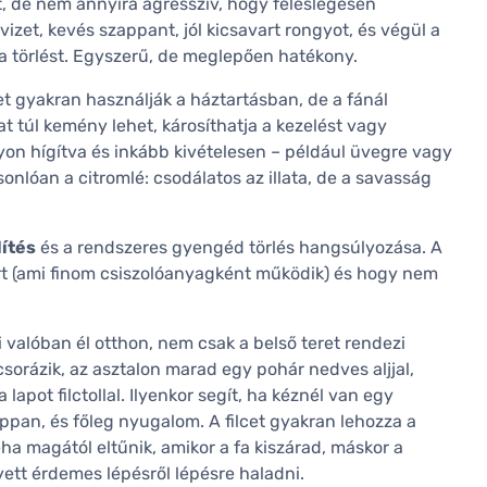
t, de nem annyira agresszív, hogy feleslegesen
vizet, kevés szappant, jól kicsavart rongyot, és végül a
razra törlést. Egyszerű, de meglepően hatékony.
t gyakran használják a háztartásban, de a fánál
t túl kemény lehet, károsíthatja a kezelést vagy
gyon hígítva és inkább kivételesen – például üvegre vagy
nlóan a citromlé: csodálatos az illata, de a savasság
ítés
és a rendszeres gyengéd törlés hangsúlyozása. A
ort (ami finom csiszolóanyagként működik) és hogy nem
ki valóban él otthon, nem csak a belső teret rendezi
csorázik, az asztalon marad egy pohár nedves aljjal,
lapot filctollal. Ilyenkor segít, ha kéznél van egy
pan, és főleg nyugalom. A filcet gyakran lehozza a
ha magától eltűnik, amikor a fa kiszárad, máskor a
lyett érdemes lépésről lépésre haladni.