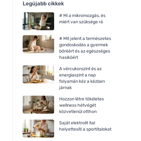
Legújabb cikkek
# Mi a mikromozgás, és
miért van szüksége rá
# Mit jelent a természetes
gondoskodás a gyermek
bőréért és az egészséges
hasikóért
A vércukorszint és az
energiaszint a nap
folyamán kéz a kézben
járnak
Hozzon létre tökéletes
wellness hétvégét
közvetlenül otthon
Saját elektrolit ital
helyettesíti a sportitalokat