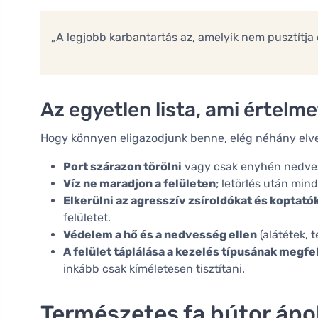
„A legjobb karbantartás az, amelyik nem pusztítja e
Az egyetlen lista, ami értelm
Hogy könnyen eligazodjunk benne, elég néhány elve
Port szárazon törölni
vagy csak enyhén nedves 
Víz ne maradjon a felületen
; letörlés után mind
Elkerülni az agresszív zsíroldókat és koptató
felületet.
Védelem a hő és a nedvesség ellen
(alátétek, te
A felület táplálása a kezelés típusának megfe
inkább csak kíméletesen tisztítani.
Természetes fa bútor ápol