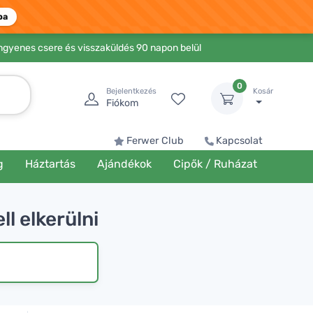
ba
Ingyenes csere és visszaküldés 90 napon belül
0
Bejelentkezés
Kosár
Fiókom
Ferwer Club
Kapcsolat
g
Háztartás
Ajándékok
Cipők / Ruházat
l elkerülni