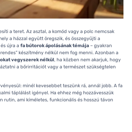
síti a teret. Az asztal, a komód vagy a polc nemcsak
y a házzal együtt öregszik, és összegyűjti a
 és újra a
fa bútorok ápolásának témája
– gyakran
„rendes” készítmény nélkül nem fog menni. Azonban a
rokat vegyszerek nélkül
, ha közben nem akarjuk, hogy
káztatni a bőrirritációt vagy a természet szükségtelen
rvényesül: minél kevesebbet teszünk rá, annál jobb. A fa
kalmi táplálást igényel. Ha ehhez még hozzávesszük
n rutin, ami kíméletes, funkcionális és hosszú távon