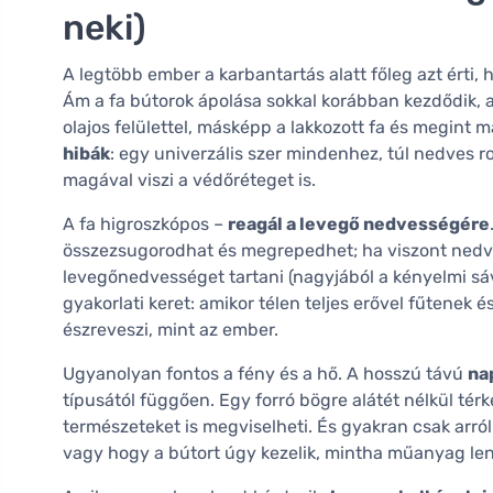
neki)
A legtöbb ember a karbantartás alatt főleg azt érti, ho
Ám a fa bútorok ápolása sokkal korábban kezdődik, a
olajos felülettel, másképp a lakkozott fa és megint 
hibák
: egy univerzális szer mindenhez, túl nedves r
magával viszi a védőréteget is.
A fa higroszkópos –
reagál a levegő nedvességére
összezsugorodhat és megrepedhet; ha viszont nedves,
levegőnedvességet tartani (nagyjából a kényelmi s
gyakorlati keret: amikor télen teljes erővel fűtenek 
észreveszi, mint az ember.
Ugyanolyan fontos a fény és a hő. A hosszú távú
na
típusától függően. Egy forró bögre alátét nélkül té
természeteket is megviselheti. És gyakran csak arró
vagy hogy a bútort úgy kezelik, mintha műanyag le