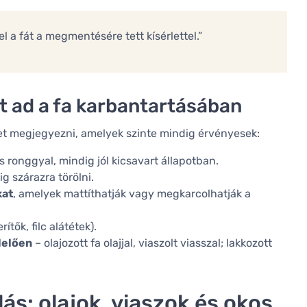
l a fát a megmentésére tett kísérlettel.”
et ad a fa karbantartásában
t megjegyezni, amelyek szinte mindig érvényesek:
ronggyal, mindig jól kicsavart állapotban.
ig szárazra törölni.
kat
, amelyek mattíthatják vagy megkarcolhatják a
rítők, filc alátétek).
lelően
– olajozott fa olajjal, viaszolt viasszal; lakkozott
ás: olajok, viaszok és okos