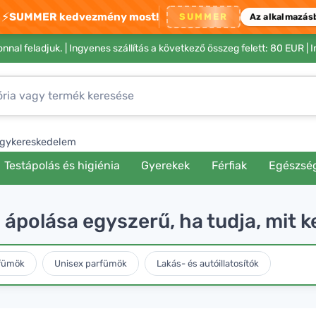
⚡
SUMMER kedvezmény most!
SUMMER
Az alkalmazás
nnal feladjuk. |
Ingyenes szállítás a következő összeg felett: 80 EUR
| 
gykereskedelem
Testápolás és higiénia
Gyerekek
Férfiak
Egészsé
polása egyszerű, ha tudja, mit kel
rfümök
Unisex parfümök
Lakás- és autóillatosítók