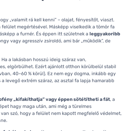
gy „valamit rá kell kenni” – olajat, fényesítőt, viaszt.
 felület megértésével. Másképp viselkedik a tömör fa
másképp a furnér. És éppen itt születnek a
leggyakoribb
ongy vagy agresszív zsíroldó, ami bár „működik”, de
. Ha a lakásban hosszú ideig száraz van,
 elgörbülhet. Ezért ajánlott otthon körülbelül stabil
ávban, 40–60 % körül). Ez nem egy dogma, inkább egy
és a levegő extrém száraz, az asztal fa lapja hamarabb
pfény „kifakíthatja” vagy éppen sötétítheti a fát
, a
rképet hagy maga után, ami még a türelmes
l van szó, hogy a felület nem kapott megfelelő védelmet,
nne.