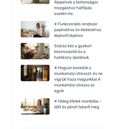
Alapelvek a biztonságos
mozgáshoz hátfájás
esetén Ha
# Funkcionális rendszer
papírokhoz és blokkokhoz
lépésről lépésre
Száraz kéz a gyakori
kézmosástól és a
hatékony ápolásuk
# Hogyan kezeljük a
munkahelyi stresszt, és ne
Sonett Tisztítófolyadék
Tierra Verde Tisztít
vigyük haza magunkkal A
homok 0,5 l
(500 g) - narancssá
munkahelyi stressz az
színnel
egyik
# Hideg ételek munkába –
időt és pénzt takarít meg