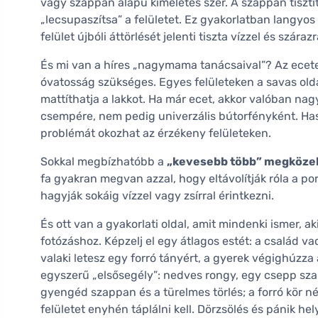
vagy szappan alapú kíméletes szer. A szappan tisztí
„lecsupaszítsa” a felületet. Ez gyakorlatban langyos 
felület újbóli áttörlését jelenti tiszta vízzel és szá
És mi van a híres „nagymama tanácsaival”? Az ecete
óvatosság szükséges. Egyes felületeken a savas olda
mattíthatja a lakkot. Ha már ecet, akkor valóban na
csempére, nem pedig univerzális bútorfényként. Haso
problémát okozhat az érzékeny felületeken.
Sokkal megbízhatóbb a
„kevesebb több” megközel
fa gyakran megvan azzal, hogy eltávolítják róla a p
hagyják sokáig vízzel vagy zsírral érintkezni.
És ott van a gyakorlati oldal, amit mindenki ismer, a
fotózáshoz. Képzelj el egy átlagos estét: a család va
valaki letesz egy forró tányért, a gyerek végighúzza a 
egyszerű „elsősegély”: nedves rongy, egy csepp szap
gyengéd szappan és a türelmes törlés; a forró kör né
felületet enyhén táplálni kell. Dörzsölés és pánik he