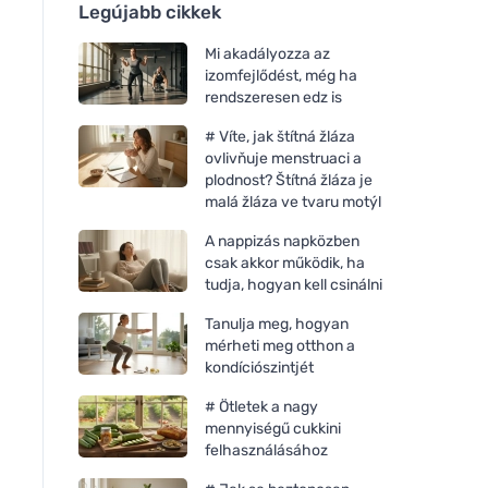
Legújabb cikkek
Mi akadályozza az
izomfejlődést, még ha
rendszeresen edz is
# Víte, jak štítná žláza
ovlivňuje menstruaci a
plodnost? Štítná žláza je
malá žláza ve tvaru motýl
A nappizás napközben
csak akkor működik, ha
tudja, hogyan kell csinálni
Tanulja meg, hogyan
mérheti meg otthon a
kondíciószintjét
# Ötletek a nagy
mennyiségű cukkini
felhasználásához