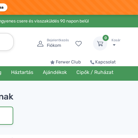
ba
Ingyenes csere és visszaküldés 90 napon belül
0
Bejelentkezés
Kosár
Fiókom
Ferwer Club
Kapcsolat
g
Háztartás
Ajándékok
Cipők / Ruházat
knak