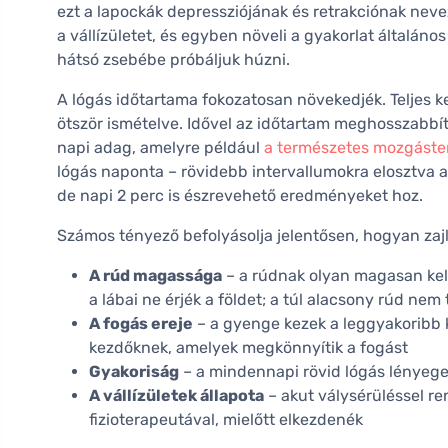
ezt a lapockák depressziójának és retrakciónak nevez
a vállízületet, és egyben növeli a gyakorlat általáno
hátsó zsebébe próbáljuk húzni.
A lógás időtartama fokozatosan növekedjék. Teljes
ötször ismételve. Idővel az időtartam meghosszabbí
napi adag, amelyre például
a természetes mozgásterá
lógás naponta – rövidebb intervallumokra elosztva a
de napi 2 perc is észrevehető eredményeket hoz.
Számos tényező befolyásolja jelentősen, hogyan zaj
A rúd magassága
– a rúdnak olyan magasan kell
a lábai ne érjék a földet; a túl alacsony rúd nem
A fogás ereje
– a gyenge kezek a leggyakoribb k
kezdőknek, amelyek megkönnyítik a fogást
Gyakoriság
– a mindennapi rövid lógás lényege
A vállízületek állapota
– akut válysérüléssel r
fizioterapeutával, mielőtt elkezdenék