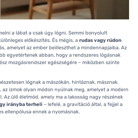
elni a lábat a csak úgy lógni. Semmi bonyolult
különleges előkészítés. És mégis, a
rudas vagy rúdon
ás, amelyet az ember beilleszthet a mindennapjaiba. Az
kább egyetértenek abban, hogy a rendszeres lógásnak
egész mozgásrendszer egészségére – miközben szinte
rmészetesen lógnak a mászókán, hintáznak, másznak.
ik, az izmok olyan módon nyúlnak meg, amelyet a modern
al. Az ülő életmód, amely ma a lakosság nagy részének
gy irányba terheli
– lefelé, a gravitáció által, a fejjel a
tes ellenpólusa ennek a nyomásnak.