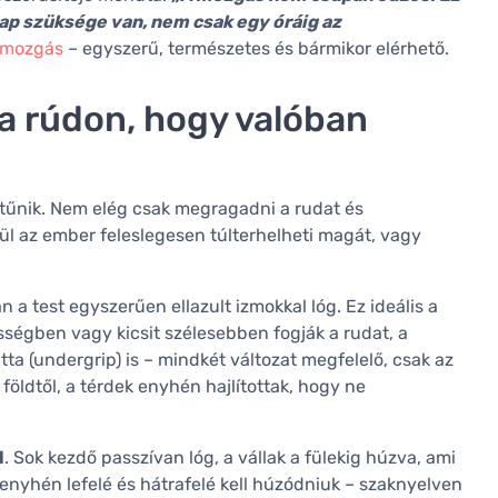
p szüksége van, nem csak egy óráig az
mozgás
– egyszerű, természetes és bármikor elérhető.
a rúdon, hogy valóban
tűnik. Nem elég csak megragadni a rudat és
l az ember feleslegesen túlterhelheti magát, vagy
 a test egyszerűen ellazult izmokkal lóg. Ez ideális a
ségben vagy kicsit szélesebben fogják a rudat, a
atta (undergrip) is – mindkét változat megfelelő, csak az
földtől, a térdek enyhén hajlítottak, hogy ne
l
. Sok kezdő passzívan lóg, a vállak a fülekig húzva, ami
 enyhén lefelé és hátrafelé kell húzódniuk – szaknyelven