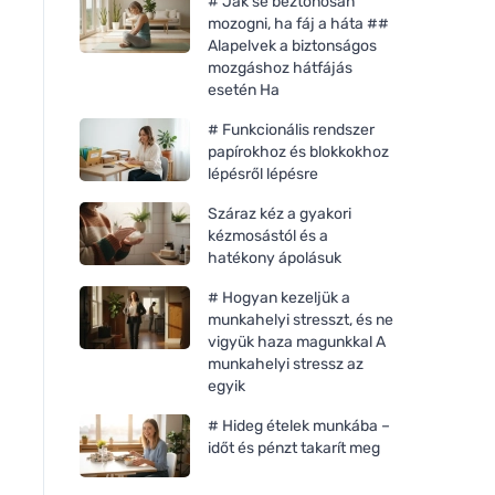
# Jak se beztonosan
mozogni, ha fáj a háta ##
Alapelvek a biztonságos
mozgáshoz hátfájás
esetén Ha
# Funkcionális rendszer
papírokhoz és blokkokhoz
lépésről lépésre
Száraz kéz a gyakori
kézmosástól és a
hatékony ápolásuk
# Hogyan kezeljük a
munkahelyi stresszt, és ne
vigyük haza magunkkal A
munkahelyi stressz az
egyik
# Hideg ételek munkába –
időt és pénzt takarít meg