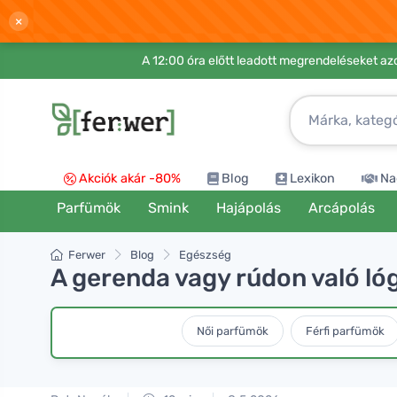
×
A 12:00 óra előtt leadott megrendeléseket azo
Akciók akár -80%
Blog
Lexikon
Na
Parfümök
Smink
Hajápolás
Arcápolás
Ferwer
Blog
Egészség
A gerenda vagy rúdon való lóg
Női parfümök
Férfi parfümök