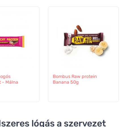
ogós
Bombus Raw protein
t - Málna
Banana 50g
dszeres lógás a szervezet