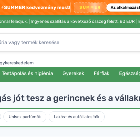
⚡
SUMMER kedvezmény most!
SUMMER
Az alkalmazás
nnal feladjuk. |
Ingyenes szállítás a következő összeg felett: 80 EUR
| 
gykereskedelem
Testápolás és higiénia
Gyerekek
Férfiak
Egészsé
ás jót tesz a gerincnek és a válla
Unisex parfümök
Lakás- és autóillatosítók