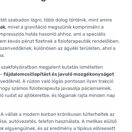
ét szabadon lógni, több dolog történik, mint amire
nak
, mivel a gravitáció megszűnik komprimálni a
ompressziós hatás hasonló ahhoz, ami a speciális
nem kevés pénzt fizetnek a fizioterapeuták rendelőiben.
szenvedőknek, különösen az ágyéki területen, ahol a
ma.
szakfolyóiratban megjelent kutatás ismételten
 –
fájdalomcsillapítást és javuló mozgékonyságot
edőknél. A rúdon való lógás pontosan ilyen trakció
hogy számos fizioterapeuta javasolja pácienseinek,
 rudat az ajtókeretbe, és lógjanak rajta minden nap
. A vállak a modern korban krónikusan túlterheltek az
se, autóvezetés, telefon használata. A mellkas elülső
mok elgyengülnek, és az eredmény a tipikus előreesett