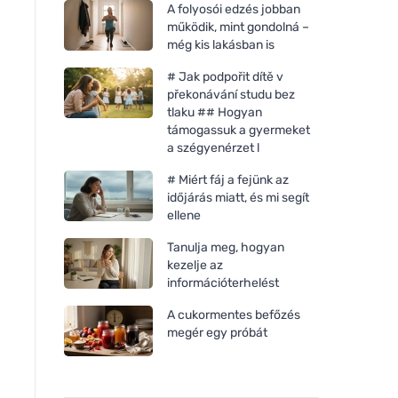
A folyosói edzés jobban
működik, mint gondolná –
még kis lakásban is
# Jak podpořit dítě v
překonávání studu bez
tlaku ## Hogyan
támogassuk a gyermeket
a szégyenérzet l
# Miért fáj a fejünk az
időjárás miatt, és mi segít
ellene
Bombus Raw protein Cocoa
Bombus Raw protei
Tanulja meg, hogyan
beans 50g
butter 50g
kezelje az
információterhelést
A cukormentes befőzés
megér egy próbát