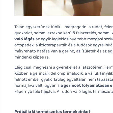
Talán egyszerűnek tűnik – megragadni a rudat, felem
gyakorlat, semmi ezrekbe kerülő felszerelés, semmi 
való lógás
az egyik leglekicsinyeltebb mozgási szok
ortopédek, a fizioterapeuták és a tudósok egyre in
mélyreható hatása van a gerinc, az ízületek és az 
mindenki képes rá.
Elég csak megnézni a gyerekeket a játszótéren. Te
Közben a gerincük dekomprimálódik, a válluk kinyíl
felnőtt ember gyakorlatilag egyáltalán nem tapaszt
normájává vált, ugyanis
a gerincet folyamatosan e
képernyő fölé hajolva. A rúdon való lógás természe
Próbálja ki természetes termékeinket