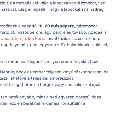
ik. Ez a mozgás aktiválja a lapocka körüli izmokat, védi
s hasznát. Elég elképzelni, hogy a lapockákat a nadrág
 kezdőknek elegendő
10-20 másodperc
, háromszor-
tható 30 másodpercre, egy percre és tovább. Az ideális
pia úttörője, Ido Portal
hivatkozik, összesen 7 perc
 nap folyamán, nem egyszerre. Ez haladóknak szóló cél,
lik a rúdon való lógás és milyen eredményeket hoz:
 lennie, hogy az ember teljesen kinyújtózkodhasson, de
 teszi lehetővé a teljes dekompressziót
orlát; segíthetnek a horgok vagy speciális szalagok
sen hatékonyabb, mint a heti egyszeri hosszú lógás
endelkező embereknek érdemes konzultálni a