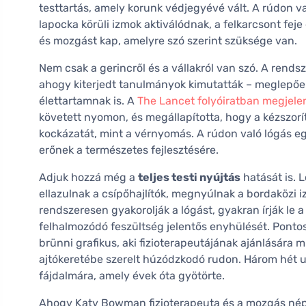
testtartás, amely korunk védjegyévé vált. A rúdon va
lapocka körüli izmok aktiválódnak, a felkarcsont feje 
és mozgást kap, amelyre szó szerint szüksége van.
Nem csak a gerincről és a vállakról van szó. A rendsz
ahogy kiterjedt tanulmányok kimutatták – meglepően
élettartamnak is. A
The Lancet folyóiratban megjele
követett nyomon, és megállapította, hogy a kézszorít
kockázatát, mint a vérnyomás. A rúdon való lógás 
erőnek a természetes fejlesztésére.
Adjuk hozzá még a
teljes testi nyújtás
hatását is. 
ellazulnak a csípőhajlítók, megnyúlnak a bordaközi i
rendszeresen gyakorolják a lógást, gyakran írják l
felhalmozódó feszültség jelentős enyhülését. Ponto
brünni grafikus, aki fizioterapeutájának ajánlására 
ajtókeretébe szerelt húzódzkodó rudon. Három hét 
fájdalmára, amely évek óta gyötörte.
Ahogy Katy Bowman fizioterapeuta és a mozgás nép