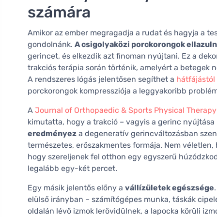
számára
Amikor az ember megragadja a rudat és hagyja a test
gondolnánk.
A csigolyaközi porckorongok ellazul
gerincet, és elkezdik azt finoman nyújtani. Ez a dek
trakciós terápia során történik, amelyért a betegek 
A rendszeres lógás jelentősen segíthet a
hátfájástól
porckorongok kompressziója a leggyakoribb problé
A
Journal of Orthopaedic & Sports Physical Therapy
kimutatta, hogy a trakció – vagyis a gerinc nyújtása
eredményez
a degeneratív gerincváltozásban szenv
természetes, erőszakmentes formája. Nem véletlen, 
hogy szereljenek fel otthon egy egyszerű húzódzkodó
legalább egy-két percet.
Egy másik jelentős előny a
vállízületek egészsége
elülső irányban – számítógépes munka, táskák cipelé
oldalán lévő izmok lerövidülnek, a lapocka körüli iz