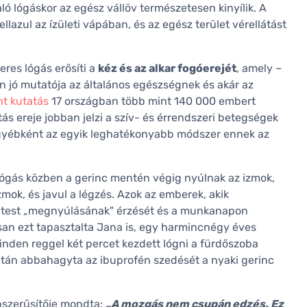
ló lógáskor az egész vállöv természetesen kinyílik. A
ellazul az ízületi vápában, és az egész terület vérellátást
eres lógás erősíti a
kéz és az alkar fogóerejét
, amely –
 jó mutatója az általános egészségnek és akár az
nt kutatás
17 országban több mint 140 000 embert
ás ereje jobban jelzi a szív- és érrendszeri betegségek
egyébként az egyik leghatékonyabb módszer ennek az
Lógás közben a gerinc mentén végig nyúlnak az izmok,
zmok, és javul a légzés. Azok az emberek, akik
e a test „megnyúlásának" érzését és a munkanapon
san ezt tapasztalta Jana is, egy harmincnégy éves
minden reggel két percet kezdett lógni a fürdőszoba
után abbahagyta az ibuprofén szedését a nyaki gerinc
szerűsítője mondta:
„A mozgás nem csupán edzés. Ez