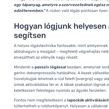
egy tápanyag, amelyre a szervezetednek egész na
edzőteremben."
A rúdon való lógás pontosan ilyen
Hogyan lógjunk helyesen 
segítsen
A helyes lógástechnika fontosabb, mint amilyennek 
abbahagyni a mozgást – megfelelő végrehajtás nélkü
elveszítheti az előnyök nagy részét.
Mindenki a
passzív lógással
kezdjen, amelynek során
gerinc dekompressziós hatásához. A kezek vállszéles
hüvelykujjak lehetnek a rúd felett (overgrip) vagy al
izmok aktiválódása tér el. A lábak szabadon lógnak a 
keletkezzen felesleges nyomás az ágyéki területen.
Fontos nem megfeledkezni a
lapockák aktiválásáró
túlterhelheti a rotátorköpenyt. Helyesen a vállaknak