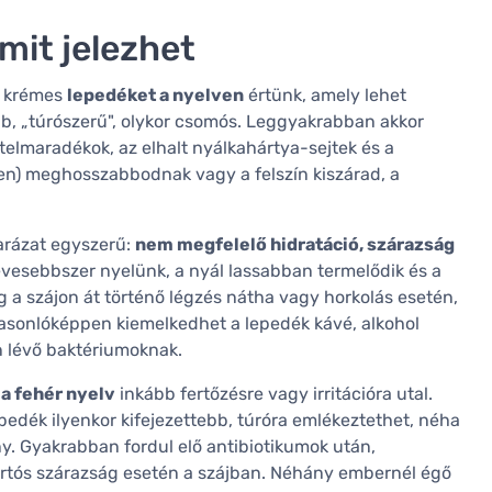
 mit jelezhet
y krémes
lepedéket a nyelven
értünk, amely lehet
bb, „túrószerű", olykor csomós. Leggyakrabban akkor
telmaradékok, az elhalt nyálkahártya-sejtek és a
ven) meghosszabbodnak vagy a felszín kiszárad, a
arázat egyszerű:
nem megfelelő hidratáció, szárazság
evesebbszer nyelünk, a nyál lassabban termelődik és a
 a szájon át történő légzés nátha vagy horkolás esetén,
 Hasonlóképpen kiemelkedhet a lepedék kávé, alkohol
n lévő baktériumoknak.
 a fehér nyelv
inkább fertőzésre vagy irritációra utal.
epedék ilyenkor kifejezettebb, túróra emlékeztethet, néha
eny. Gyakrabban fordul elő antibiotikumok után,
rtós szárazság esetén a szájban. Néhány embernél égő