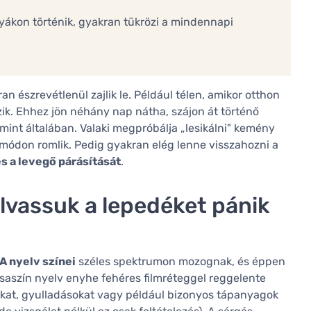
rtyákon történik, gyakran tükrözi a mindennapi
n észrevétlenül zajlik le. Például télen, amikor otthon
zik. Ehhez jön néhány nap nátha, szájon át történő
 mint általában. Valaki megpróbálja „lesikálni" kemény
ox módon romlik. Pedig gyakran elég lenne visszahozni a
és a levegő párásítását
.
olvassuk a lepedéket pánik
A nyelv színei
széles spektrumon mozognak, és éppen
saszín nyelv enyhe fehéres filmréteggel reggelente
otokat, gyulladásokat vagy például bizonyos tápanyagok