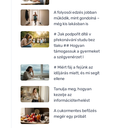
A folyosói edzés jobban
működik, mint gondolná –
még kis lakásban is
# Jak podpořit dítě v
překonávání studu bez
tlaku ## Hogyan
támogassuk a gyermeket
a szégyenérzet l
# Miért fáj a fejünk az
időjárás miatt, és mi segít
ellene
Tanulja meg, hogyan
laSaponaria Védő fogkrém -
laSaponaria Gyeng
kezelje az
gyömbér és citrom BIO (75
gyermek fogkrém - 
információterhelést
ml)
(75 ml)
A cukormentes befőzés
megér egy próbát