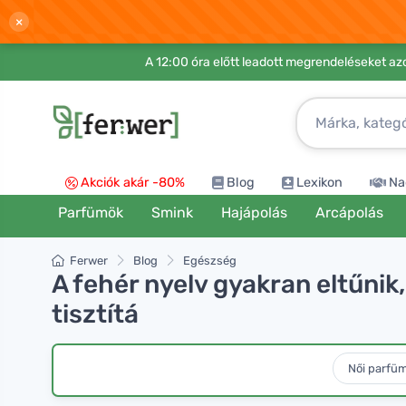
×
A 12:00 óra előtt leadott megrendeléseket azo
Akciók akár -80%
Blog
Lexikon
Na
Parfümök
Smink
Hajápolás
Arcápolás
Ferwer
Blog
Egészség
A fehér nyelv gyakran eltűnik,
tisztítá
Női parfü