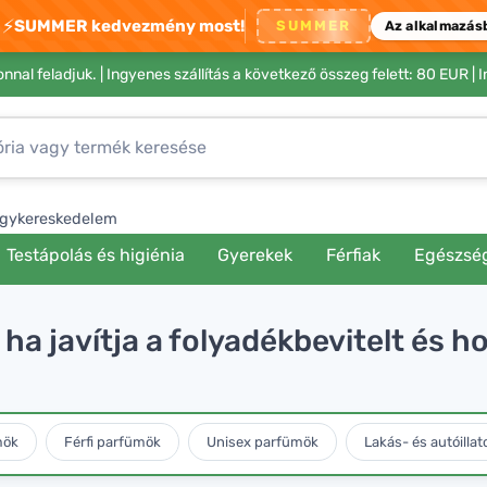
⚡
SUMMER kedvezmény most!
SUMMER
Az alkalmazás
nnal feladjuk. |
Ingyenes szállítás a következő összeg felett: 80 EUR
| 
gykereskedelem
Testápolás és higiénia
Gyerekek
Férfiak
Egészsé
 ha javítja a folyadékbevitelt és 
mök
Férfi parfümök
Unisex parfümök
Lakás- és autóillat