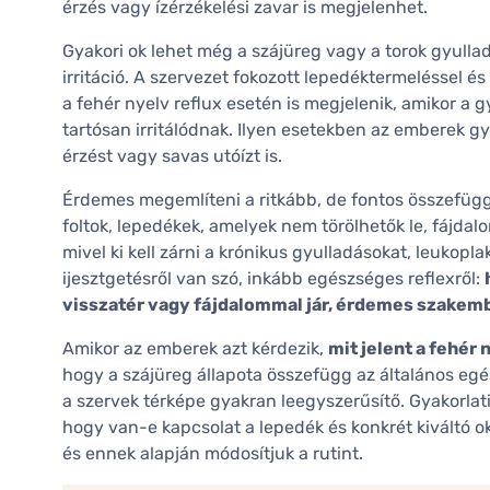
érzés vagy ízérzékelési zavar is megjelenhet.
Gyakori ok lehet még a szájüreg vagy a torok gyullad
irritáció. A szervezet fokozott lepedéktermeléssel 
a fehér nyelv reflux esetén is megjelenik, amikor a
tartósan irritálódnak. Ilyen esetekben az emberek g
érzést vagy savas utóízt is.
Érdemes megemlíteni a ritkább, de fontos összefüggé
foltok, lepedékek, amelyek nem törölhetők le, fájda
mivel ki kell zárni a krónikus gyulladásokat, leuko
ijesztgetésről van szó, inkább egészséges reflexről:
visszatér vagy fájdalommal jár, érdemes szakem
Amikor az emberek azt kérdezik,
mit jelent a fehér 
hogy a szájüreg állapota összefügg az általános egé
a szervek térképe gyakran leegyszerűsítő. Gyakorlat
hogy van-e kapcsolat a lepedék és konkrét kiváltó ok
és ennek alapján módosítjuk a rutint.