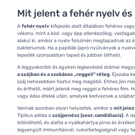
Mit jelent a fehér nyelv és
A
fehér nyelv
kifejezés alatt általában fehéres vag
vékony, mint a köd, vagy épp ellenkezőleg, vastaga
alakul ki, amikor a nyelv felszínén megtapadnak az é
baktériumok. Ha a papillák (apró nyúlványok a nyel
lepedék szorosabban tapad és jobban látható.
A leggyakoribb és egyben legkevésbé drámai magy
a szájban és a szokásos „reggeli" réteg
. Éjszaka k
száj nehezebben tisztul meg magától. Ehhez jön még
és érthető, miért jelenik meg reggel a fehéres film.
vagy édes ételek után, amelyek kedveznek a szájba
Vannak azonban olyan helyzetek, amikor a
mit jelez
Tipikus példa a
szájpenész (soor, candidiasis)
. A l
letörölhető, és alatta a nyálkahártya piros és érzék
legyengült immunitásnál, cukorbetegségnél vagy ta