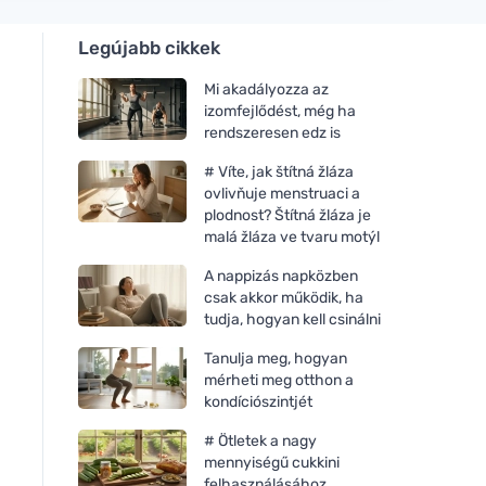
Legújabb cikkek
Mi akadályozza az
izomfejlődést, még ha
rendszeresen edz is
# Víte, jak štítná žláza
ovlivňuje menstruaci a
plodnost? Štítná žláza je
malá žláza ve tvaru motýl
A nappizás napközben
csak akkor működik, ha
tudja, hogyan kell csinálni
Tanulja meg, hogyan
mérheti meg otthon a
kondíciószintjét
# Ötletek a nagy
mennyiségű cukkini
felhasználásához