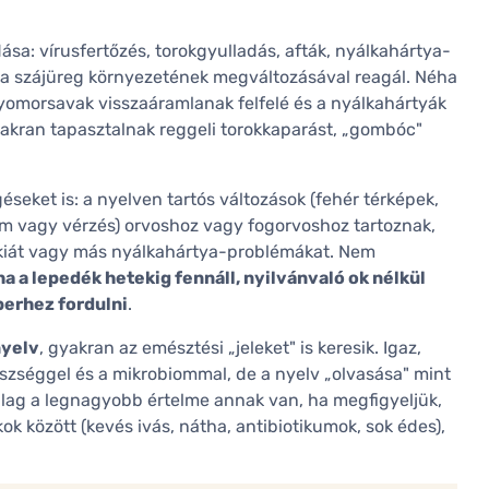
ása: vírusfertőzés, torokgyulladás, afták, nyálkahártya-
és a szájüreg környezetének megváltozásával reagál. Néha
 gyomorsavak visszaáramlanak felfelé és a nyálkahártyák
yakran tapasztalnak reggeli torokkaparást, „gombóc"
seket is: a nyelven tartós változások (fehér térképek,
lom vagy vérzés) orvoshoz vagy fogorvoshoz tartoznak,
plakiát vagy más nyálkahártya-problémákat. Nem
ha a lepedék hetekig fennáll, nyilvánvaló ok nélkül
berhez fordulni
.
nyelv
, gyakran az emésztési „jeleket" is keresik. Igaz,
szséggel és a mikrobiommal, de a nyelv „olvasása" mint
ilag a legnagyobb értelme annak van, ha megfigyeljük,
ok között (kevés ivás, nátha, antibiotikumok, sok édes),