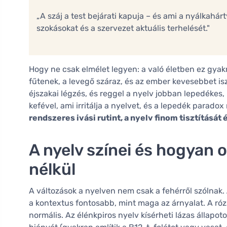
„A száj a test bejárati kapuja – és ami a nyálkahá
szokásokat és a szervezet aktuális terhelését."
Hogy ne csak elmélet legyen: a való életben ez gyakra
fűtenek, a levegő száraz, és az ember kevesebbet is
éjszakai légzés, és reggel a nyelv jobban lepedékes,
kefével, ami irritálja a nyelvet, és a lepedék parad
rendszeres ivási rutint, a nyelv finom tisztítását 
A nyelv színei és hogyan 
nélkül
A változások a nyelven nem csak a fehérről szólnak.
a kontextus fontosabb, mint maga az árnyalat. A róz
normális. Az élénkpiros nyelv kísérheti lázas állap