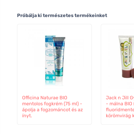
Próbálja ki természetes termékeinket
Officina Naturae BIO
Jack n Jill
mentolos fogkrém (75 ml) -
- málna BIO 
ápolja a fogzománcot és az
fluoridmente
ínyt.
körömvirág k