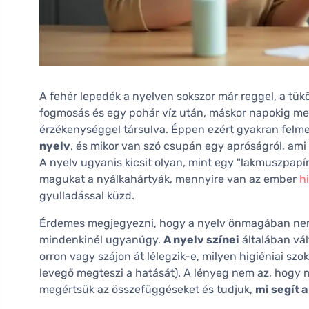
A fehér lepedék a nyelven sokszor már reggel, a tü
fogmosás és egy pohár víz után, máskor napokig megm
érzékenységgel társulva. Éppen ezért gyakran felme
nyelv
, és mikor van szó csupán egy apróságról, ami 
A nyelv ugyanis kicsit olyan, mint egy "lakmuszpap
magukat a nyálkahártyák, mennyire van az ember
h
gyulladással küzd.
Érdemes megjegyezni, hogy a nyelv önmagában nem
mindenkinél ugyanúgy.
A nyelv színei
általában vál
orron vagy szájon át lélegzik-e, milyen higiéniai szok
levegő megteszi a hatását). A lényeg nem az, hogy
megértsük az összefüggéseket és tudjuk,
mi segít 