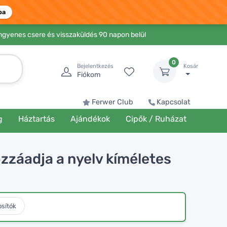
ba
Ingyenes csere és visszaküldés 90 napon belül
0
Bejelentkezés
Kosár
Fiókom
Ferwer Club
Kapcsolat
g
Háztartás
Ajándékok
Cipők / Ruházat
hozzáadja a nyelv kíméletes
osítók