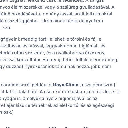
de vizsgálat nélkül ez csak feltételezés). A sárgás
nyos élelmiszerekkel vagy a szájüreg gyulladásával. A
ák túlnövekedésével, a dohányzással, antibiotikumokkal
ató összefüggésbe – drámainak tűnik, de gyakran
n szó.
yelni: meddig tart, le lehet-e törölni és fáj-e.
tisztítással és ivással, leggyakrabban higiéniai- és
etörlés után visszatér, és a nyálkahártya érzékeny,
ossal konzultálni. Ha pedig fehér foltok jelennek meg,
agy duzzadt nyirokcsomók társulnak hozzá, jobb nem
candidiasisról például a
Mayo Clinic
(a szájpenészről)
 oldalain található. A cseh kontextusban jó forrás lehet a
anyagai is, amelyek a nyelv higiéniájával és az
ét ajánlások eltérhetnek az életkortól és az egészségi
nlóak.)