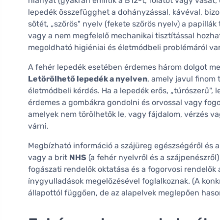
hiányát (gyakran említik a B12-t, folátot vagy vasat, 
lepedék összefügghet a dohányzással, kávéval, bizo
sötét, „szőrös" nyelv (fekete szőrös nyelv) a papill
vagy a nem megfelelő mechanikai tisztítással hozh
megoldható higiéniai és életmódbeli problémáról va
A fehér lepedék esetében érdemes három dolgot megfig
Letörölhető lepedék a nyelven
, amely javul finom 
életmódbeli kérdés. Ha a lepedék erős, „túrószerű", l
érdemes a gombákra gondolni és orvossal vagy fogorv
amelyek nem törölhetők le, vagy fájdalom, vérzés v
várni.
Megbízható információ a szájüreg egészségéről és a 
vagy a brit
NHS
(a fehér nyelvről és a szájpenészről)
fogászati rendelők oktatása és a fogorvosi rendelők 
ínygyulladások megelőzésével foglalkoznak. (A konkr
állapottól függően, de az alapelvek meglepően haso