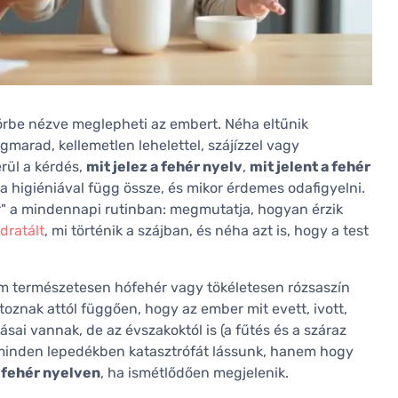
körbe nézve meglepheti az embert. Néha eltűnik
arad, kellemetlen lehelettel, szájízzel vagy
rül a kérdés,
mit jelez a fehér nyelv
,
mit jelent a fehér
a higiéniával függ össze, és mikor érdemes odafigyelni.
ír" a mindennapi rutinban: megmutatja, hogyan érzik
idratált
, mi történik a szájban, és néha azt is, hogy a test
 természetesen hófehér vagy tökéletesen rózsaszín
toznak attól függően, hogy az ember mit evett, ivott,
ásai vannak, de az évszakoktól is (a fűtés és a száraz
 minden lepedékben katasztrófát lássunk, hanem hogy
a fehér nyelven
, ha ismétlődően megjelenik.