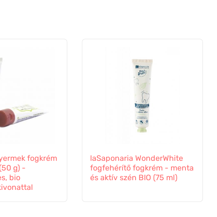
 Gyermek fogkrém
laSaponaria WonderWhite
(50 g) -
fogfehérítő fogkrém - menta
s, bio
és aktív szén BIO (75 ml)
ivonattal