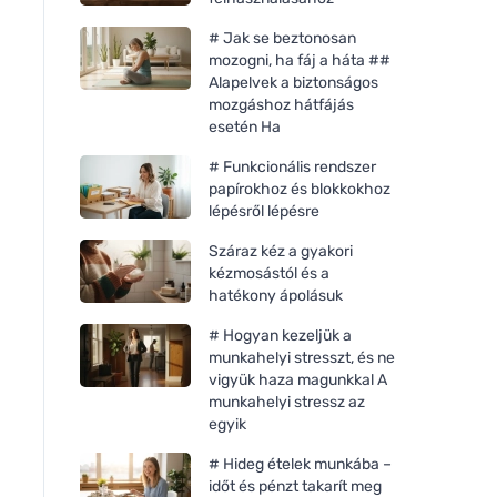
# Jak se beztonosan
mozogni, ha fáj a háta ##
Alapelvek a biztonságos
mozgáshoz hátfájás
esetén Ha
# Funkcionális rendszer
papírokhoz és blokkokhoz
lépésről lépésre
Száraz kéz a gyakori
kézmosástól és a
hatékony ápolásuk
# Hogyan kezeljük a
munkahelyi stresszt, és ne
vigyük haza magunkkal A
munkahelyi stressz az
egyik
# Hideg ételek munkába –
időt és pénzt takarít meg