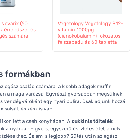
 Novarix (60
Vegetology Vegetology B12-
az érrendszer és
vitamin 1000µg
ngés számára
(cianokobalamin) fokozatos
felszabadulás 60 tabletta
kis formákban
az egész család számára, a kisebb adagok muffin
van a maga varázsa. Egyrészt gyorsabban megsülnek,
s vendégváróként egy nyári bulira. Csak adjunk hozzá
salsát, és kész is van.
i ikon lett a cseh konyhában. A
cukkinis töltelék
k a nyárban – gyors, egyszerű és ízletes étel, amely
 ízlésekhez. És ami a legjobb? Sütés után az egész