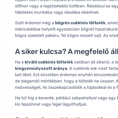
otthon vagy a legközelebbi boltban. Ráadásul ez egy
tökéletes munkába vagy iskolába ebédnek.
Szót érdemel még a
bögrés cukkinis töltelék
, amel
méricskélése helyett egyszerűen bögrét használunk 
bögre szeletelt pékáru, fél bögre reszelt sajt. Az e
A siker kulcsa? A megfelelő ál
Ha a
kiváló cukkinis töltelék
valóban jól sikerül, a
kiegyensúlyozott aránya
. A cukkinik sok vizet tart
kell őket. Ezt követően érdemes enyhén kinyomkodni 
de elegendő mértékben, hogy a töltelék ne ússzon.
nedvességet, és összekapcsolódik a tojásokkal és a 
Ha túl híg a keverék, például zabpehellyel vagy egy k
kis tejszínnel vagy tejjel lágyíthatjuk.