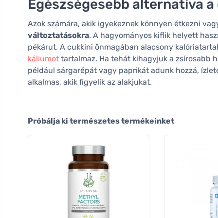
Egészségesebb alternatíva a 
Azok számára, akik igyekeznek könnyen étkezni vagy 
változtatásokra
. A hagyományos kiflik helyett ha
pékárut. A cukkini önmagában alacsony kalóriatarta
káliumot
tartalmaz. Ha tehát kihagyjuk a zsírosabb 
például sárgarépát vagy paprikát adunk hozzá, ízlet
alkalmas, akik figyelik az alakjukat.
Próbálja ki természetes termékeinket