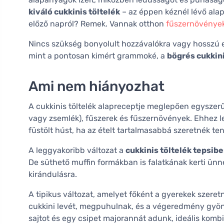
kiváló cukkinis töltelék
– az éppen kéznél lévő alap
előző napról? Remek. Vannak otthon
fűszernövénye
Nincs szükség bonyolult hozzávalókra vagy hosszú e
mint a pontosan kimért grammoké, a
bögrés cukkini
Ami nem hiányozhat
A cukkinis töltelék alapreceptje meglepően egyszerű: 
vagy zsemlék), fűszerek és fűszernövények. Ehhez leh
füstölt húst, ha az ételt tartalmasabbá szeretnék ten
A leggyakoribb változat a
cukkinis töltelék tepsib
De süthető muffin formákban is falatkának kerti ün
kirándulásra.
A tipikus változat, amelyet főként a gyerekek szeret
cukkini levét, megpuhulnak, és a végeredmény gyön
sajtot és egy csipet majorannát adunk, ideális komb