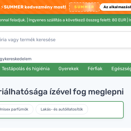
⚡
SUMMER kedvezmény most!
SUMMER
Az alkalmazás
nnal feladjuk. |
Ingyenes szállítás a következő összeg felett: 80 EUR
| 
gykereskedelem
Testápolás és higiénia
Gyerekek
Férfiak
Egészsé
ariálhatósága ízével fog meglepni
Unisex parfümök
Lakás- és autóillatosítók