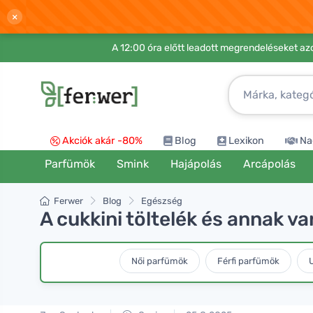
×
A 12:00 óra előtt leadott megrendeléseket azo
Akciók akár -80%
Blog
Lexikon
Na
Parfümök
Smink
Hajápolás
Arcápolás
Ferwer
Blog
Egészség
A cukkini töltelék és annak v
Női parfümök
Férfi parfümök