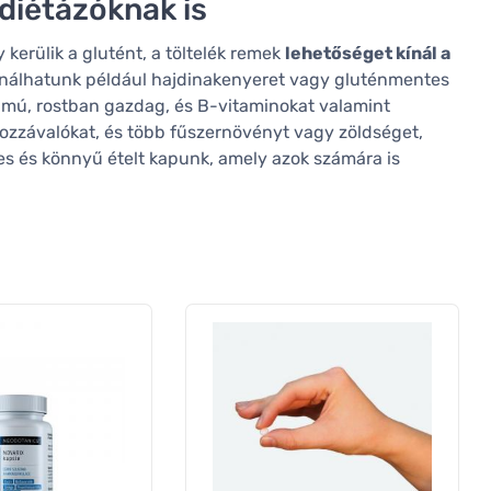
diétázóknak is
kerülik a glutént, a töltelék remek
lehetőséget kínál a
sználhatunk például hajdinakenyeret vagy gluténmentes
lmú, rostban gazdag, és B-vitaminokat valamint
hozzávalókat, és több fűszernövényt vagy zöldséget,
es és könnyű ételt kapunk, amely azok számára is