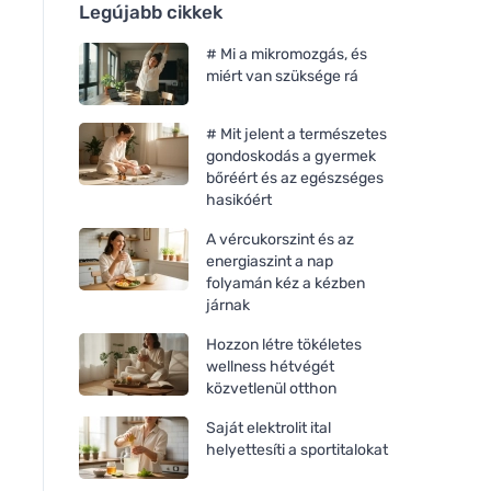
Legújabb cikkek
# Mi a mikromozgás, és
miért van szüksége rá
# Mit jelent a természetes
gondoskodás a gyermek
bőréért és az egészséges
hasikóért
A vércukorszint és az
energiaszint a nap
folyamán kéz a kézben
járnak
Hozzon létre tökéletes
wellness hétvégét
közvetlenül otthon
Saját elektrolit ital
helyettesíti a sportitalokat