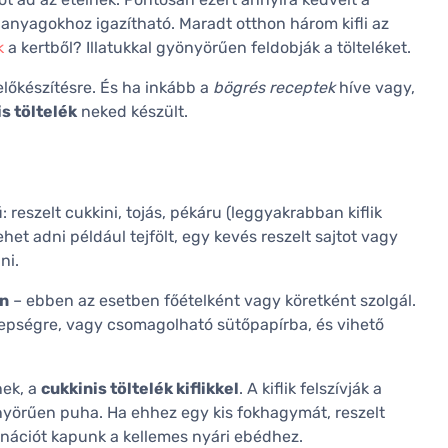
anyagokhoz igazítható. Maradt otthon három kifli az
k
a kertből? Illatukkal gyönyörűen feldobják a tölteléket.
lőkészítésre. És ha inkább a
bögrés receptek
híve vagy,
s töltelék
neked készült.
reszelt cukkini, tojás, pékáru (leggyakrabban kiflik
et adni például tejfölt, egy kevés reszelt sajtot vagy
ni.
en
– ebben az esetben főételként vagy köretként szolgál.
nepségre, vagy csomagolható sütőpapírba, és vihető
nek, a
cukkinis töltelék kiflikkel
. A kiflik felszívják a
yörűen puha. Ha ehhez egy kis fokhagymát, reszelt
inációt kapunk a kellemes nyári ebédhez.