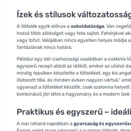
Ízek és stílusok változatossá
A töltelék egyik előnye a
sokoldalúsága
. Van vegetá
hozzá több zöldséget vagy feta sajtot. Fehérjével ak
vagy tofut. Valójában nincs egyetlen helyes módja a
fantáziának nincs határa.
Például egy dél-csehországi családban a cukkinis tö
egyszerű recept abból az időből, amikor az utolsó d
mindig tepsiben készítette a tölteléket, egy kis ango
illatozott tőle, és minden évben nagyon vártuk," eml
ugyanazt a tölteléket készítik, csak szalonna helyett
kombináció jön létre a hagyomány és a modern ízek 
Praktikus és egyszerű – ideá
A mai rohanó napokban a
gyorsaság és egyszerűs
Éppen ezért olyan népszerű a cukkinis töltelék. N