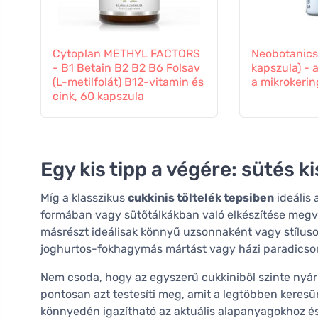
Cytoplan METHYL FACTORS
Neobotanics
- B1 Betain B2 B2 B6 Folsav
kapszula) - 
(L-metilfolát) B12-vitamin és
a mikrokeri
cink, 60 kapszula
Egy kis tipp a végére: sütés 
Míg a klasszikus
cukkinis töltelék tepsiben
ideális 
formában vagy sütőtálkákban való elkészítése meg
másrészt ideálisak könnyű uzsonnaként vagy stíluso
joghurtos-fokhagymás mártást vagy házi paradicsom 
Nem csoda, hogy az egyszerű cukkiniből szinte nyár
pontosan azt testesíti meg, amit a legtöbben keresün
könnyedén igazítható az aktuális alapanyagokhoz és