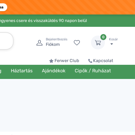
ba
Ingyenes csere és visszaküldés 90 napon belül
0
Bejelentkezés
Kosár
Fiókom
Ferwer Club
Kapcsolat
g
Háztartás
Ajándékok
Cipők / Ruházat