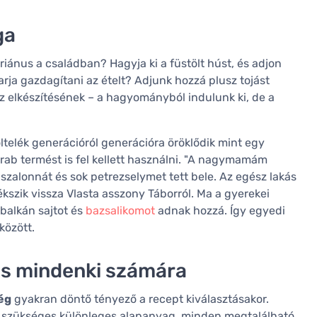
ga
riánus a családban? Hagyja ki a füstölt húst, és adjon
arja gazdagítani az ételt? Adjunk hozzá plusz tojást
z elkészítésének – a hagyományból indulunk ki, de a
ltelék generációról generációra öröklődik mint egy
arab termést is fel kellett használni. "A nagymamám
lszalonnát és sok petrezselymet tett bele. Az egész lakás
ékszik vissza Vlasta asszony Táborról. Ma a gyerekei
 balkán sajtot és
bazsalikomot
adnak hozzá. Így egyedi
között.
lis mindenki számára
ég
gyakran döntő tényező a recept kiválasztásakor.
em szükséges különleges alapanyag, minden megtalálható