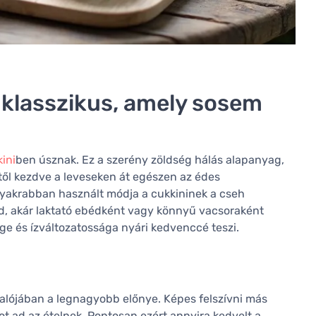
i klasszikus, amely sosem
ini
ben úsznak. Ez a szerény zöldség hálás alapanyag,
től kezdve a leveseken át egészen az édes
gyakrabban használt módja a cukkininek a cseh
öd, akár laktató ebédként vagy könnyű vacsoraként
ge és ízváltozatossága nyári kedvenccé teszi.
lójában a legnagyobb előnye. Képes felszívni más
t ad az ételnek. Pontosan ezért annyira kedvelt a