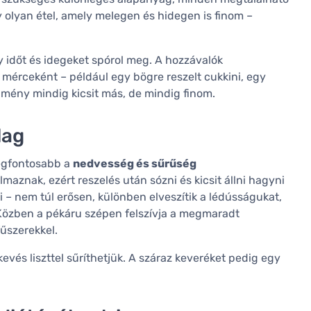
 olyan étel, amely melegen és hidegen is finom –
y időt és idegeket spórol meg. A hozzávalók
mérceként – például egy bögre reszelt cukkini, egy
redmény mindig kicsit más, de mindig finom.
lag
 legfontosabb a
nedvesség és sűrűség
almaznak, ezért reszelés után sózni és kicsit állni hagyni
– nem túl erősen, különben elveszítik a lédússágukat,
 Közben a pékáru szépen felszívja a megmaradt
fűszerekkel.
evés liszttel sűríthetjük. A száraz keveréket pedig egy