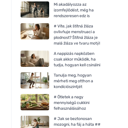
Mi akadályozza az
izomfejlődést, még ha
rendszeresen edz is
# Víte, jak štítná žláza
ovlivňuje menstruaci a
plodnost? Štítná žláza je
malá žláza ve tvaru motýl
A nappizás napközben
csak akkor működik, ha
tudja, hogyan kell csinálni
Tanulja meg, hogyan
mérheti meg otthon a
kondíciószintjét
# Ötletek a nagy
mennyiségű cukkini
felhasználásához
# Jak se beztonosan
mozogni, ha fáj a háta ##