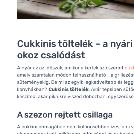
Cukkinis töltelék – a nyár
okoz csalódást
A nyár az az időszak, amikor a kertek szó szerint
cukk
amely számtalan módon felhasználható - a grillezés
süteményekig. De mi az egyik legkedveltebb és leg
konyhákban?
Cukkinis töltelék
. Akár tepsiben süt
készíted, akár piknikre viszed dobozban, egyszerűsé
A szezon rejtett csillaga
A cukkini önmagában nem különösebben ízes, ami va
alapanyagok ízeit, miközben lédússágot és puhaságo