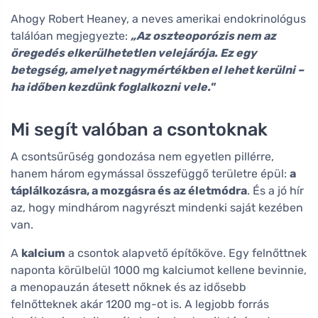
Ahogy Robert Heaney, a neves amerikai endokrinológus
találóan megjegyezte:
„Az oszteoporózis nem az
öregedés elkerülhetetlen velejárója. Ez egy
betegség, amelyet nagymértékben el lehet kerülni –
ha időben kezdünk foglalkozni vele."
Mi segít valóban a csontoknak
A csontsűrűség gondozása nem egyetlen pillérre,
hanem három egymással összefüggő területre épül:
a
táplálkozásra, a mozgásra és az életmódra
. És a jó hír
az, hogy mindhárom nagyrészt mindenki saját kezében
van.
A
kalcium
a csontok alapvető építőköve. Egy felnőttnek
naponta körülbelül 1000 mg kalciumot kellene bevinnie,
a menopauzán átesett nőknek és az idősebb
felnőtteknek akár 1200 mg-ot is. A legjobb forrás