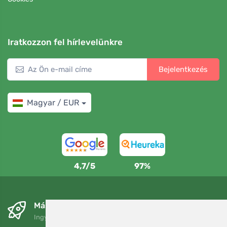
Iratkozzon fel hírlevelünkre
Bejelentkezés
Magyar / EUR
4,7/5
97%
Másnapra és ingyenesen
Ingyenes szállítás a következő összeg felett: 80 EUR