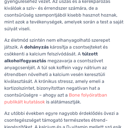
gyengüléséhez vezet. Az úszás és a kerékpározás
kiválóak a szív- és érrendszer számára, de a
csontsűrűség szempontjából kisebb hasznot hoznak,
mint azok a tevékenységek, amelyek során a test a saját
súlyát viseli.
Az életmód szintén nem elhanyagolható szerepet
játszik. A
dohányzás
károsítja a csontsejteket és
csökkenti a kalcium felszívódását. A
túlzott
alkoholfogyasztás
megzavarja a csontszövet
anyagcseréjét. A túl sok koffein vagy nátrium az
étrendben növelheti a kalcium vesén keresztüli
kiválasztását. A krónikus stressz, amely emeli a
kortizolszintet, bizonyítottan negatívan hat a
csontsűrűségre – ahogy azt a
Bone folyóiratban
publikált kutatások
is alátámasztják.
Az utóbbi években egyre nagyobb érdeklődés övezi a
csontegészséget támogató természetes étrend-
kiegészítőket. A kalcium és a D-vitamin mellett szó esik