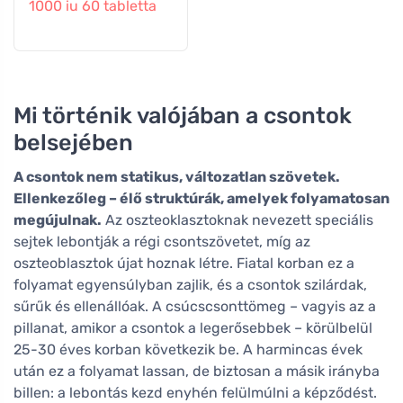
1000 iu 60 tabletta
Mi történik valójában a csontok
belsejében
A csontok nem statikus, változatlan szövetek.
Ellenkezőleg – élő struktúrák, amelyek folyamatosan
megújulnak.
Az oszteoklasztoknak nevezett speciális
sejtek lebontják a régi csontszövetet, míg az
oszteoblasztok újat hoznak létre. Fiatal korban ez a
folyamat egyensúlyban zajlik, és a csontok szilárdak,
sűrűk és ellenállóak. A csúcscsonttömeg – vagyis az a
pillanat, amikor a csontok a legerősebbek – körülbelül
25-30 éves korban következik be. A harmincas évek
után ez a folyamat lassan, de biztosan a másik irányba
billen: a lebontás kezd enyhén felülmúlni a képződést.