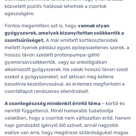
közvetett pozitív hatással lehetnek a csontok
egészségére.
Fontos megemlíteni azt is, hogy
vannak olyan
gyógyszerek, amelyek bizonyítottan csökkentik a
csontsűrűséget.
A már említett kortikoszteroidek
mellett ilyenek például egyes epilepsiaellenes szerek, a
hosszú távon szedett protonpumpa-gátló
gyomorsavcsökkentők, vagy az onkológiában
alkalmazott gyógyszerek. Ha valaki hosszú távon szedi
ezeket a gyógyszereket, ezt aktívan meg kellene
beszélnie kezelőorvosával, és érdemes megfontolni a
csontállapot rendszeres ellenőrzését.
A csontegészség mindenkit érintő téma
– kortól és
nemtől függetlenül. Minél hamarabb tudatosítja
valakiben, hogy a csontok nem változatlan erőd, hanem
napi gondozást igénylő élő szövet, annál nagyobb
esélye van arra, hogy megőrizze szilárdságukat magas