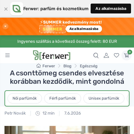
×
Ferwer: parfüm és kozmetikum
Az alkalmazásba
⚡
SUMMER kedvezmény most!
×
SUMMER
Az alkalmazásba
Ingyenes szállítás a következő összeg felett: 80 EUR
0
Ferwer
Blog
Egészség
A csonttömeg csendes elvesztése
korábban kezdődik, mint gondolná
Női parfümök
Férfi parfümök
Unisex parfümök
L
Petr Novák
12 min
7.6.2026