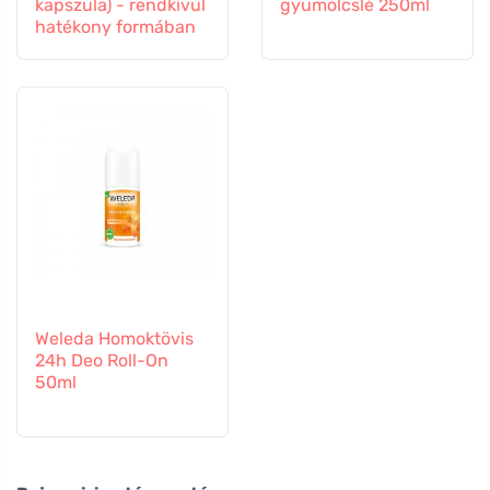
kapszula) - rendkívül
gyümölcslé 250ml
hatékony formában
Weleda Homoktövis
24h Deo Roll-On
50ml