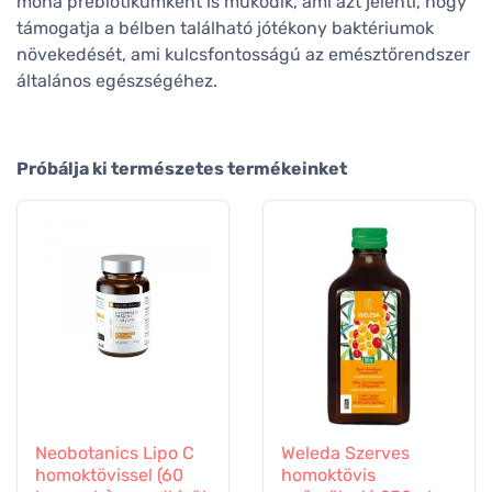
moha prebiotikumként is működik, ami azt jelenti, hogy
támogatja a bélben található jótékony baktériumok
növekedését, ami kulcsfontosságú az emésztőrendszer
általános egészségéhez.
Próbálja ki természetes termékeinket
Neobotanics Lipo C
Weleda Szerves
homoktövissel (60
homoktövis