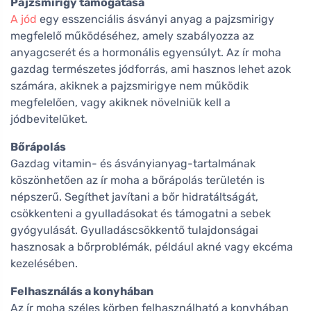
Pajzsmirigy támogatása
A jód
egy esszenciális ásványi anyag a pajzsmirigy
megfelelő működéséhez, amely szabályozza az
anyagcserét és a hormonális egyensúlyt. Az ír moha
gazdag természetes jódforrás, ami hasznos lehet azok
számára, akiknek a pajzsmirigye nem működik
megfelelően, vagy akiknek növelniük kell a
jódbevitelüket.
Bőrápolás
Gazdag vitamin- és ásványianyag-tartalmának
köszönhetően az ír moha a bőrápolás területén is
népszerű. Segíthet javítani a bőr hidratáltságát,
csökkenteni a gyulladásokat és támogatni a sebek
gyógyulását. Gyulladáscsökkentő tulajdonságai
hasznosak a bőrproblémák, például akné vagy ekcéma
kezelésében.
Felhasználás a konyhában
Az ír moha széles körben felhasználható a konyhában