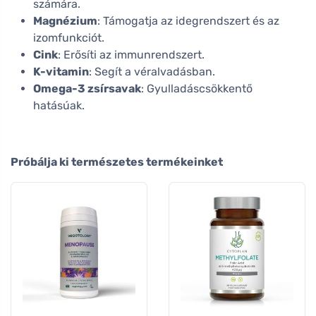
számára.
Magnézium
: Támogatja az idegrendszert és az
izomfunkciót.
Cink
: Erősíti az immunrendszert.
K-vitamin
: Segít a véralvadásban.
Omega-3 zsírsavak
: Gyulladáscsökkentő
hatásúak.
Próbálja ki természetes termékeinket