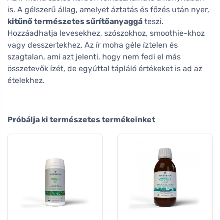
is. A gélszerű állag, amelyet áztatás és főzés után nyer,
kitűnő természetes sűrítőanyaggá
teszi.
Hozzáadhatja levesekhez, szószokhoz, smoothie-khoz
vagy desszertekhez. Az ír moha géle íztelen és
szagtalan, ami azt jelenti, hogy nem fedi el más
összetevők ízét, de egyúttal tápláló értékeket is ad az
ételekhez.
Próbálja ki természetes termékeinket