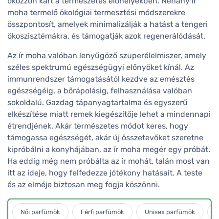
okozzon kárt a természetes élőhelyekben. Néhány ír
moha termelő ökológiai termesztési módszerekre
összpontosít, amelyek minimalizálják a hatást a tengeri
ökoszisztémákra, és támogatják azok regenerálódását.
Az ír moha valóban lenyűgöző szuperélelmiszer, amely
széles spektrumú egészségügyi előnyöket kínál. Az
immunrendszer támogatásától kezdve az emésztés
egészségéig, a bőrápolásig, felhasználása valóban
sokoldalú. Gazdag tápanyagtartalma és egyszerű
elkészítése miatt remek kiegészítője lehet a mindennapi
étrendjének. Akár természetes módot keres, hogy
támogassa egészségét, akár új összetevőket szeretne
kipróbálni a konyhájában, az ír moha megér egy próbát.
Ha eddig még nem próbálta az ír mohát, talán most van
itt az ideje, hogy felfedezze jótékony hatásait. A teste
és az elméje biztosan meg fogja köszönni.
Női parfümök
Férfi parfümök
Unisex parfümök
L