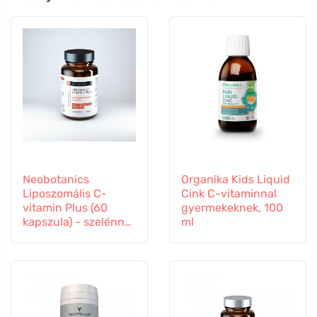
Neobotanics
Organika Kids Liquid
Liposzomális C-
Cink C-vitaminnal
vitamin Plus (60
gyermekeknek, 100
kapszula) - szelénnel
ml
és cinkkel