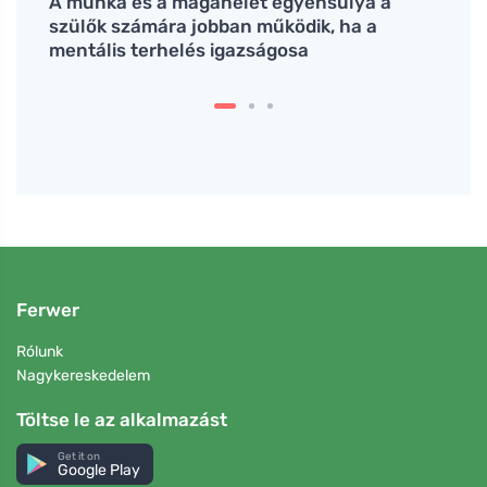
 miért
A munka és a magánélet egyensúlya a
A kur
szülők számára jobban működik, ha a
nem 
mentális terhelés igazságosa
Ferwer
Rólunk
Nagykereskedelem
Töltse le az alkalmazást
Get it on
Google Play