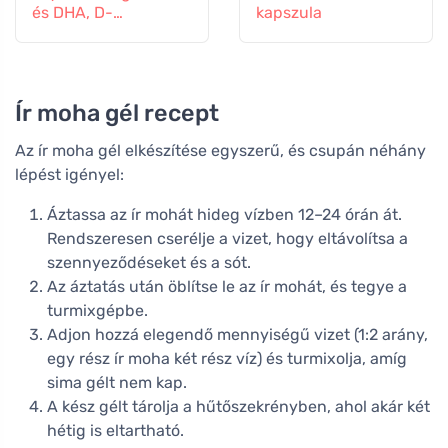
és DHA, D-
kapszula
vitaminnal, 150 ml
Ír moha gél recept
Az ír moha gél elkészítése egyszerű, és csupán néhány
lépést igényel:
Áztassa az ír mohát hideg vízben 12–24 órán át.
Rendszeresen cserélje a vizet, hogy eltávolítsa a
szennyeződéseket és a sót.
Az áztatás után öblítse le az ír mohát, és tegye a
turmixgépbe.
Adjon hozzá elegendő mennyiségű vizet (1:2 arány,
egy rész ír moha két rész víz) és turmixolja, amíg
sima gélt nem kap.
A kész gélt tárolja a hűtőszekrényben, ahol akár két
hétig is eltartható.