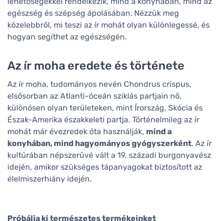
lehetőségekkel rendelkezik, mind a konyhában, mind az
egészség és szépség ápolásában. Nézzük meg
közelebbről, mi teszi az ír mohát olyan különlegessé, és
hogyan segíthet az egészségén.
Az ír moha eredete és története
Az ír moha, tudományos nevén Chondrus crispus,
elsősorban az Atlanti-óceán sziklás partjain nő,
különösen olyan területeken, mint Írország, Skócia és
Észak-Amerika északkeleti partja. Történelmileg az ír
mohát már évezredek óta használják,
mind a
konyhában, mind hagyományos gyógyszerként
. Az ír
kultúrában népszerűvé vált a 19. századi burgonyavész
idején, amikor szükséges tápanyagokat biztosított az
élelmiszerhiány idején.
Próbálja ki természetes termékeinket