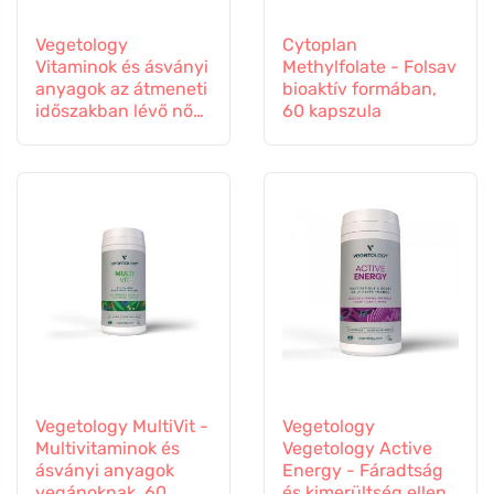
Vegetology
Cytoplan
Vitaminok és ásványi
Methylfolate - Folsav
anyagok az átmeneti
bioaktív formában,
időszakban lévő nők
60 kapszula
számára, 60
kapszula
Vegetology MultiVit -
Vegetology
Multivitaminok és
Vegetology Active
ásványi anyagok
Energy - Fáradtság
vegánoknak, 60
és kimerültség ellen,