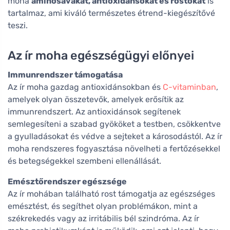
moha
aminosavakat, antioxidánsokat és rostokat
is
tartalmaz, ami kiváló természetes étrend-kiegészítővé
teszi.
Az ír moha egészségügyi előnyei
Immunrendszer támogatása
Az ír moha gazdag antioxidánsokban és
C-vitaminban
,
amelyek olyan összetevők, amelyek erősítik az
immunrendszert. Az antioxidánsok segítenek
semlegesíteni a szabad gyököket a testben, csökkentve
a gyulladásokat és védve a sejteket a károsodástól. Az ír
moha rendszeres fogyasztása növelheti a fertőzésekkel
és betegségekkel szembeni ellenállását.
Emésztőrendszer egészsége
Az ír mohában található rost támogatja az egészséges
emésztést, és segíthet olyan problémákon, mint a
székrekedés vagy az irritábilis bél szindróma. Az ír