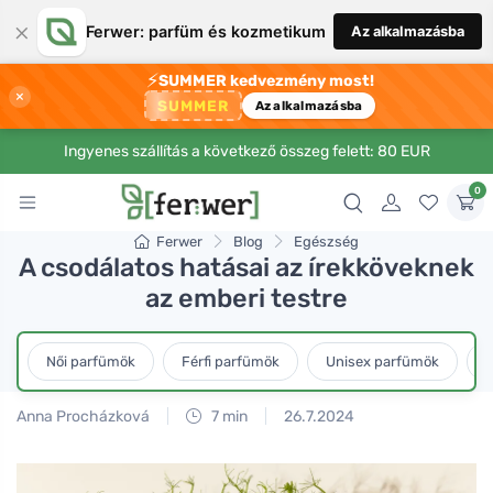
×
Ferwer: parfüm és kozmetikum
Az alkalmazásba
⚡
SUMMER kedvezmény most!
×
SUMMER
Az alkalmazásba
Ingyenes szállítás a következő összeg felett: 80 EUR
0
Ferwer
Blog
Egészség
A csodálatos hatásai az írekköveknek
az emberi testre
Női parfümök
Férfi parfümök
Unisex parfümök
L
Anna Procházková
7 min
26.7.2024