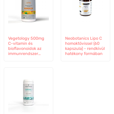
Vegetology 500mg
Neobotanics Lipo C
C-vitamin és
homoktövissel (60
bioflavonoidok az
kapszula) - rendkívül
immunrendszer
hatékony formában
támogatására, 60
kapszula