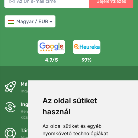
Bejelentkezés
Magyar / EUR
4,7/5
97%
Másnapra és ingyenesen
Ingyenes szállítás a következő összeg felett: 80 EUR
Az oldal sütiket
Ingyenes csere és visszaküldés
használ
Rendelését 90 napon belül bármikor visszaküldheti vagy
kicserélheti.
Az oldal sütiket és egyéb
Támogatjuk a Trees.org-ot
nyomkövető technológiákat
Minden megrendelésért ültetünk egy fát! Bővebben
Rólunk
.