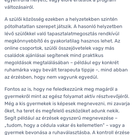
változásairól.
A szülői közösség ezekben a helyzetekben szintén
pótolhatatlan szerepet játszik. A hasonló helyzetben
lévő szülőkkel való tapasztalatmegosztás rendkívül
megkönnyebbítő és gyakorlatilag hasznos lehet. Az
online csoportok, szülői összejövetelek vagy más
családok ajánlásai segítenek mind praktikus
megoldások megtalálásában – például egy konkrét
ruhamárka vagy bevált terapeuta tippje –, mind abban
az érzésben, hogy nem vagyunk egyedül.
Fontos az is, hogy ne feledkezzünk meg magáról a
gyermekről mint az egész folyamat aktív résztvevőjéről.
Még a kis gyermekek is képesek megnevezni, mi zavarja
őket, ha teret és megfelelő eszközöket adunk nekik.
Segít például az érzések egyszerű megnevezése –
„tudom, hogy a cédula vakar és kellemetlen" – vagy a
gyermek bevonása a ruhaválasztásba. A kontroll érzése