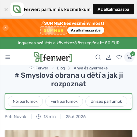
×
Ferwer: parfüm és kozmetikum
Az alkalmazásba
⚡
SUMMER kedvezmény most!
×
SUMMER
Az alkalmazásba
Ingyenes szállítás a következő összeg felett: 80 EUR
0
Ferwer
Blog
Anya és gyermeke
# Smyslová obrana u dětí a jak ji
rozpoznat
Női parfümök
Férfi parfümök
Unisex parfümök
L
Petr Novák
13 min
25.6.2026