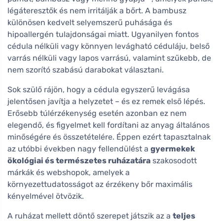
légáteresztők és nem irritálják a bőrt. A bambusz
különösen kedvelt selyemszerű puhásága és
hipoallergén tulajdonságai miatt. Ugyanilyen fontos
cédula nélküli vagy könnyen levágható céduláju, belső
varrás nélküli vagy lapos varrású, valamint szűkebb, de
nem szorító szabású darabokat választani.
Sok szülő rájön, hogy a cédula egyszerű levágása
jelentősen javítja a helyzetet – és ez remek első lépés.
Erősebb túlérzékenység esetén azonban ez nem
elegendő, és figyelmet kell fordítani az anyag általános
minőségére és összetételére. Éppen ezért tapasztalnak
az utóbbi években nagy fellendülést a
gyermekek
ökológiai és természetes ruházatára
szakosodott
márkák és webshopok, amelyek a
környezettudatosságot az érzékeny bőr maximális
kényelmével ötvözik.
A ruházat mellett döntő szerepet játszik az a
teljes