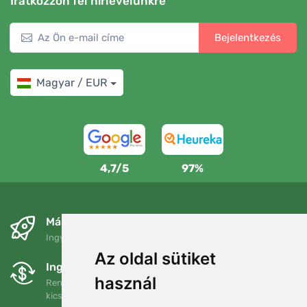
Iratkozzon fel hírlevelünkre
Bejelentkezés
Magyar / EUR
4,7/5
97%
Másnapra és ingyenesen
Ingyenes szállítás a következő összeg felett: 80 EUR
Az oldal sütiket
Ingyenes csere és visszaküldés
használ
Rendelését 90 napon belül bármikor visszaküldheti vagy
kicserélheti.