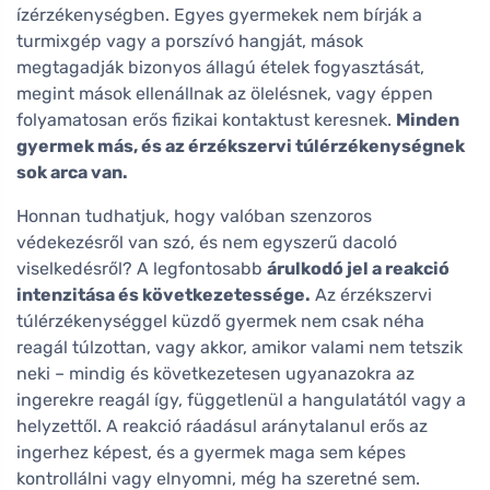
ízérzékenységben. Egyes gyermekek nem bírják a
turmixgép vagy a porszívó hangját, mások
megtagadják bizonyos állagú ételek fogyasztását,
megint mások ellenállnak az ölelésnek, vagy éppen
folyamatosan erős fizikai kontaktust keresnek.
Minden
gyermek más, és az érzékszervi túlérzékenységnek
sok arca van.
Honnan tudhatjuk, hogy valóban szenzoros
védekezésről van szó, és nem egyszerű dacoló
viselkedésről? A legfontosabb
árulkodó jel a reakció
intenzitása és következetessége.
Az érzékszervi
túlérzékenységgel küzdő gyermek nem csak néha
reagál túlzottan, vagy akkor, amikor valami nem tetszik
neki – mindig és következetesen ugyanazokra az
ingerekre reagál így, függetlenül a hangulatától vagy a
helyzettől. A reakció ráadásul aránytalanul erős az
ingerhez képest, és a gyermek maga sem képes
kontrollálni vagy elnyomni, még ha szeretné sem.