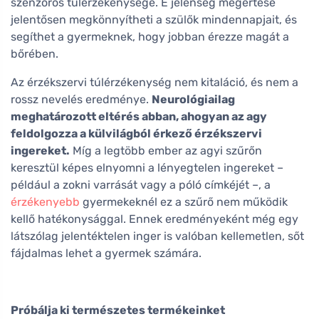
szenzoros túlérzékenysége. E jelenség megértése
jelentősen megkönnyítheti a szülők mindennapjait, és
segíthet a gyermeknek, hogy jobban érezze magát a
bőrében.
Az érzékszervi túlérzékenység nem kitaláció, és nem a
rossz nevelés eredménye.
Neurológiailag
meghatározott eltérés abban, ahogyan az agy
feldolgozza a külvilágból érkező érzékszervi
ingereket.
Míg a legtöbb ember az agyi szűrőn
keresztül képes elnyomni a lényegtelen ingereket –
például a zokni varrását vagy a póló címkéjét –, a
érzékenyebb
gyermekeknél ez a szűrő nem működik
kellő hatékonysággal. Ennek eredményeként még egy
látszólag jelentéktelen inger is valóban kellemetlen, sőt
fájdalmas lehet a gyermek számára.
Próbálja ki természetes termékeinket