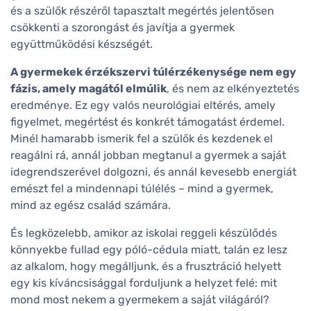
és a szülők részéről tapasztalt megértés jelentősen
csökkenti a szorongást és javítja a gyermek
együttműködési készségét.
A gyermekek érzékszervi túlérzékenysége nem egy
fázis, amely magától elmúlik
, és nem az elkényeztetés
eredménye. Ez egy valós neurológiai eltérés, amely
figyelmet, megértést és konkrét támogatást érdemel.
Minél hamarabb ismerik fel a szülők és kezdenek el
reagálni rá, annál jobban megtanul a gyermek a saját
idegrendszerével dolgozni, és annál kevesebb energiát
emészt fel a mindennapi túlélés – mind a gyermek,
mind az egész család számára.
És legközelebb, amikor az iskolai reggeli készülődés
könnyekbe fullad egy póló-cédula miatt, talán ez lesz
az alkalom, hogy megálljunk, és a frusztráció helyett
egy kis kíváncsisággal forduljunk a helyzet felé: mit
mond most nekem a gyermekem a saját világáról?