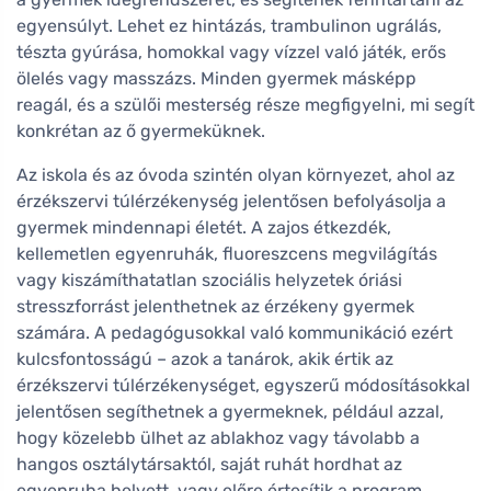
egyensúlyt. Lehet ez hintázás, trambulinon ugrálás,
tészta gyúrása, homokkal vagy vízzel való játék, erős
ölelés vagy masszázs. Minden gyermek másképp
reagál, és a szülői mesterség része megfigyelni, mi segít
konkrétan az ő gyermeküknek.
Az iskola és az óvoda szintén olyan környezet, ahol az
érzékszervi túlérzékenység jelentősen befolyásolja a
gyermek mindennapi életét. A zajos étkezdék,
kellemetlen egyenruhák, fluoreszcens megvilágítás
vagy kiszámíthatatlan szociális helyzetek óriási
stresszforrást jelenthetnek az érzékeny gyermek
számára. A pedagógusokkal való kommunikáció ezért
kulcsfontosságú – azok a tanárok, akik értik az
érzékszervi túlérzékenységet, egyszerű módosításokkal
jelentősen segíthetnek a gyermeknek, például azzal,
hogy közelebb ülhet az ablakhoz vagy távolabb a
hangos osztálytársaktól, saját ruhát hordhat az
egyenruha helyett, vagy előre értesítik a program