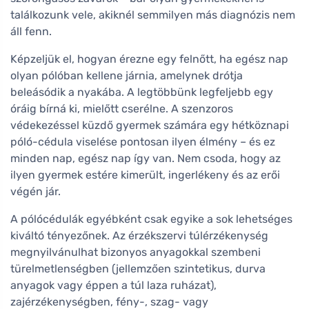
találkozunk vele, akiknél semmilyen más diagnózis nem
áll fenn.
Képzeljük el, hogyan érezne egy felnőtt, ha egész nap
olyan pólóban kellene járnia, amelynek drótja
beleásódik a nyakába. A legtöbbünk legfeljebb egy
óráig bírná ki, mielőtt cserélne. A szenzoros
védekezéssel küzdő gyermek számára egy hétköznapi
póló-cédula viselése pontosan ilyen élmény – és ez
minden nap, egész nap így van. Nem csoda, hogy az
ilyen gyermek estére kimerült, ingerlékeny és az erői
végén jár.
A pólócédulák egyébként csak egyike a sok lehetséges
kiváltó tényezőnek. Az érzékszervi túlérzékenység
megnyilvánulhat bizonyos anyagokkal szembeni
türelmetlenségben (jellemzően szintetikus, durva
anyagok vagy éppen a túl laza ruházat),
zajérzékenységben, fény-, szag- vagy