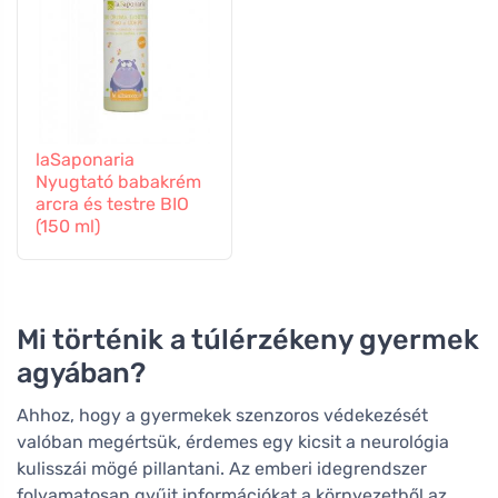
laSaponaria
Nyugtató babakrém
arcra és testre BIO
(150 ml)
Mi történik a túlérzékeny gyermek
agyában?
Ahhoz, hogy a gyermekek szenzoros védekezését
valóban megértsük, érdemes egy kicsit a neurológia
kulisszái mögé pillantani. Az emberi idegrendszer
folyamatosan gyűjt információkat a környezetből az