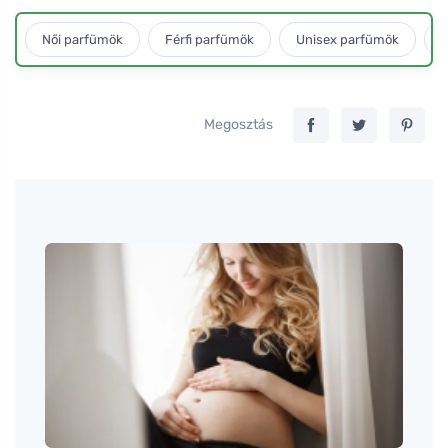
Női parfümök
Férfi parfümök
Unisex parfümök
L
Megosztás