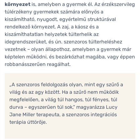
környezet
is, amelyben a gyermek él. Az érzékszervileg
túlérzékeny gyermekek számára előnyös a
kiszámítható, nyugodt, egyértelmű struktúrával
rendelkező környezet. A zaj, a káosz és a
kiszámíthatatlan helyzetek túlterhelik az
idegrendszerüket, és ún. szenzoros túlterheléshez
vezetnek – olyan állapothoz, amelyben a gyermek már
képtelen működni, és bezárkózhat magába, vagy éppen
robbanásszerűen reagálhat.
„A szenzoros feldolgozás olyan, mint egy szűrő a
világ és az agy között. Ha a szűrő nem működik
megfelelően, a világ túl hangos, túl fényes, túl
durva – egyszerűen túl sok," magyarázza Lucy
Jane Miller terapeuta, a szenzoros integrációs
terápia úttörője.