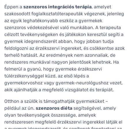
Éppen a
szenzoros integrációs terápia
, amelyet
szakosodott foglalkoztatóterapeuták végeznek, jelenleg
az egyik leghatékonyabb eszköz a gyermekek
szenzoros védekezésével való munkában. A terapeuta
célzott tevékenységeken és játékokon keresztül segíti a
gyermek idegrendszerét abban, hogy jobban tudja
feldolgozni az érzékszervi ingereket, és csökkentse azok
terhelő hatását. Az eredmények nem azonnaliak, de
rendszeres munkával nagyon jelentősek lehetnek. Ha
felmerül a gyanú, hogy gyermeke érzékszervi
túlérzékenységgel küzd, az első lépés a
gyermekorvoshoz vagy gyermek-neurológushoz vezet,
akik ajánlhatják a megfelelő vizsgálatot és terápiát.
Otthon a szülők is támogathatják gyermeküket –
például az ún.
szenzoros diéta
segítségével, amely
olyan tevékenységek összessége, amelyek
rendszeresen megfelelő érzékszervi ingerekkel látják el
a gyermek idegrendszerét, és segítenek fenntartani az