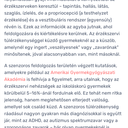
érzékszerveken keresztül – tapintás, hallás, látás,
szaglás, ízlelés, de a propriocepció (a testhelyzet
érzékelése) és a vesztibuláris rendszer (egyensúly)
révén is. Ezek az információk az agyba jutnak, ahol
feldolgozásra és kiértékelésre kerülnek. Az érzékszervi
túlérzékenységgel küzdő gyermekeknél az a küszöb,
amelynél egy ingert „veszélyesnek" vagy „zavarónak"
minősítenek, jóval alacsonyabban van, mint másoknál.
A szenzoros feldolgozás területén végzett kutatások,
amelyekre például az
Amerikai Gyermekgyógyászati
Akadémia
is felhívja a figyelmet, arra utalnak, hogy az
érzékszervi nehézségek az iskoláskorú gyermekek
körülbelül 5–16%-ánál fordulnak elő. Ez tehát nem ritka
jelenség, hanem meglehetősen elterjedt valóság,
amellyel sok család küzd. A szenzoros túlérzékenység
ráadásul nagyon gyakran más diagnózisokkal is együtt
jár, mint az ADHD, az autizmus spektrumzavar vagy a
szorongásos zavarok – bár olyan gyermekeknél is