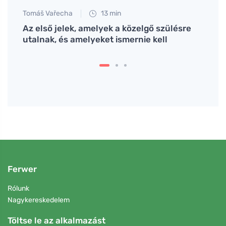
Tomáš Vařecha
13 min
Petr N
 már
Az első jelek, amelyek a közelgő szülésre
# Mit
utalnak, és amelyeket ismernie kell
terhe
időbe
Ferwer
Rólunk
Nagykereskedelem
Töltse le az alkalmazást