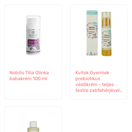
Nobilis Tilia Olinka
Kvitok Gyermek
babakrém 100 ml
prebiotikus
védőkrém - teljes
testre zabfehérjével
(50 ml) - véd a külső
hatások ellen.