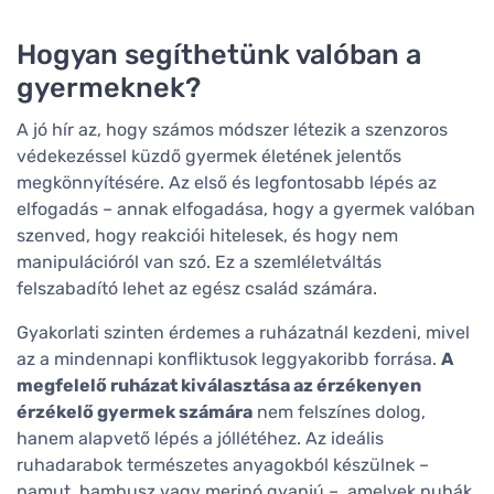
Hogyan segíthetünk valóban a
gyermeknek?
A jó hír az, hogy számos módszer létezik a szenzoros
védekezéssel küzdő gyermek életének jelentős
megkönnyítésére. Az első és legfontosabb lépés az
elfogadás – annak elfogadása, hogy a gyermek valóban
szenved, hogy reakciói hitelesek, és hogy nem
manipulációról van szó. Ez a szemléletváltás
felszabadító lehet az egész család számára.
Gyakorlati szinten érdemes a ruházatnál kezdeni, mivel
az a mindennapi konfliktusok leggyakoribb forrása.
A
megfelelő ruházat kiválasztása az érzékenyen
érzékelő gyermek számára
nem felszínes dolog,
hanem alapvető lépés a jóllétéhez. Az ideális
ruhadarabok természetes anyagokból készülnek –
pamut, bambusz vagy merinó gyapjú –, amelyek puhák,