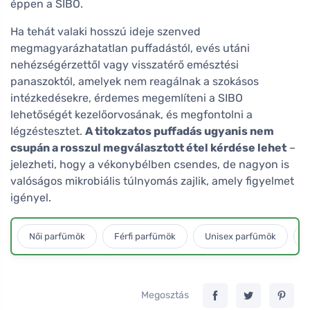
éppen a SIBO.
Ha tehát valaki hosszú ideje szenved
megmagyarázhatatlan puffadástól, evés utáni
nehézségérzettől vagy visszatérő emésztési
panaszoktól, amelyek nem reagálnak a szokásos
intézkedésekre, érdemes megemlíteni a SIBO
lehetőségét kezelőorvosának, és megfontolni a
légzéstesztet.
A titokzatos puffadás ugyanis nem
csupán a rosszul megválasztott étel kérdése lehet
–
jelezheti, hogy a vékonybélben csendes, de nagyon is
valóságos mikrobiális túlnyomás zajlik, amely figyelmet
igényel.
Női parfümök
Férfi parfümök
Unisex parfümök
L
Megosztás