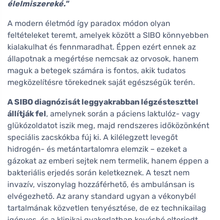
élelmiszereké."
A modern életmód így paradox módon olyan
feltételeket teremt, amelyek között a SIBO könnyebben
kialakulhat és fennmaradhat. Éppen ezért ennek az
állapotnak a megértése nemcsak az orvosok, hanem
maguk a betegek számára is fontos, akik tudatos
megközelítésre törekednek saját egészségük terén.
A SIBO diagnózisát leggyakrabban légzésteszttel
állítják fel
, amelynek során a páciens laktulóz- vagy
glükózoldatot iszik meg, majd rendszeres időközönként
speciális zacskókba fúj ki. A kilélegzett levegőt
hidrogén- és metántartalomra elemzik – ezeket a
gázokat az emberi sejtek nem termelik, hanem éppen a
bakteriális erjedés során keletkeznek. A teszt nem
invazív, viszonylag hozzáférhető, és ambulánsan is
elvégezhető. Az arany standard ugyan a vékonybél
tartalmának közvetlen tenyésztése, de ez technikailag
igényes, és a klinikai gyakorlatban kevésbé elterjedt.