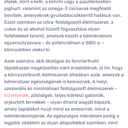
ételek, mint a kefir, a kimchi vagy a pasztőrözetlen
joghurt, valamint az omega-3 zsírsavak megfelelő
bevitele, amelyeknek gyulladáscsökkentő hatásuk van.
Ezzel szemben az ultra-feldolgozott élelmiszerek, a
cukor és az alkohol túlzott fogyasztása olyan
feltételeket teremt, amelyek között a bélmikrobiom
egyensúlyzavara – és potenciálisan a SIBO is –
könnyebben alakul ki.
Azok számára, akik ökológiai és fenntartható
táplálkozási megközelítés iránt érdeklődnek, jó hír, hogy
a környezetbarát élelmiszerek általában azok, amelyek a
bélrendszer egészségének is kedveznek. A helyi,
szezonális és minimálisan feldolgozott élelmiszerek –
hüvelyesek
, zöldségek, teljes kiőrlésű gabonák,
erjesztett termékek – olyan étrend alapját képezik,
amely táplálékot nyújt mind az embernek, mind a
bélmikrobiomjának. Az egészséges mikrobiom pedig a
legjobb védelem az olyan állapotokkal szemben, mint