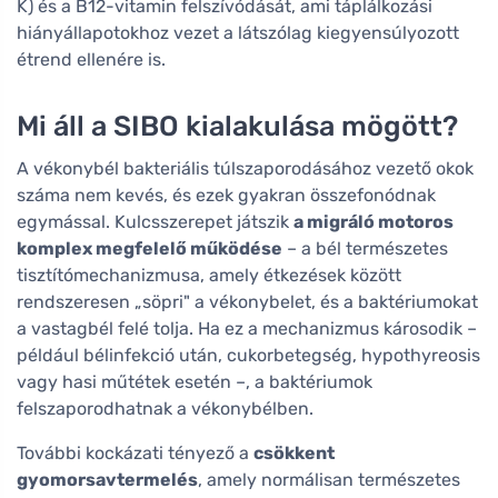
K) és a B12-vitamin felszívódását, ami táplálkozási
hiányállapotokhoz vezet a látszólag kiegyensúlyozott
étrend ellenére is.
Mi áll a SIBO kialakulása mögött?
A vékonybél bakteriális túlszaporodásához vezető okok
száma nem kevés, és ezek gyakran összefonódnak
egymással. Kulcsszerepet játszik
a migráló motoros
komplex megfelelő működése
– a bél természetes
tisztítómechanizmusa, amely étkezések között
rendszeresen „söpri" a vékonybelet, és a baktériumokat
a vastagbél felé tolja. Ha ez a mechanizmus károsodik –
például bélinfekció után, cukorbetegség, hypothyreosis
vagy hasi műtétek esetén –, a baktériumok
felszaporodhatnak a vékonybélben.
További kockázati tényező a
csökkent
gyomorsavtermelés
, amely normálisan természetes