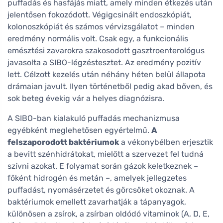
puffadás és hasfájás miatt, amely minden étkezés után
jelentősen fokozódott. Végigcsinált endoszkópiát,
kolonoszkópiát és számos vérvizsgálatot – minden
eredmény normális volt. Csak egy, a funkcionális
emésztési zavarokra szakosodott gasztroenterológus
javasolta a SIBO-légzéstesztet. Az eredmény pozitív
lett. Célzott kezelés után néhány héten belül állapota
drámaian javult. Ilyen történetből pedig akad bőven, és
sok beteg évekig vár a helyes diagnózisra.
A SIBO-ban kialakuló puffadás mechanizmusa
egyébként meglehetősen egyértelmű.
A
felszaporodott baktériumok
a vékonybélben erjesztik
a bevitt szénhidrátokat, mielőtt a szervezet fel tudná
szívni azokat. E folyamat során gázok keletkeznek –
főként hidrogén és metán –, amelyek jellegzetes
puffadást, nyomásérzetet és görcsöket okoznak. A
baktériumok emellett zavarhatják a tápanyagok,
különösen a zsírok, a zsírban oldódó vitaminok (A, D, E,