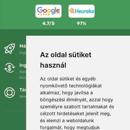
4,7/5
97%
Másnapra és ingyenesen
Az oldal sütiket
Ingyenes szállítás a következő összeg felett: 80 EUR
használ
Ingyenes csere és visszaküldés
Rendelését 90 napon belül bármikor visszaküldheti vagy
kicserélheti.
Az oldal sütiket és egyéb
nyomkövető technológiákat
Támogatjuk a Trees.org-ot
alkalmaz, hogy javítsa a
Minden megrendelésért ültetünk egy fát! Bővebben
Rólunk
.
böngészési élményét, azzal hogy
személyre szabott tartalmakat és
célzott hirdetéseket jelenít meg,
és elemzi a weboldalunk
forgalmát, hogy megtudjuk