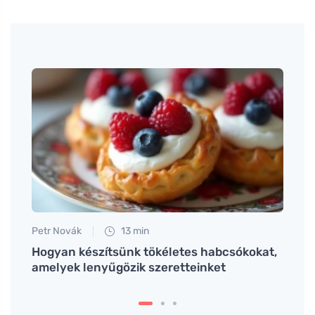
Petr Novák
13 min
Martin
llen
Hogyan készítsünk tökéletes habcsókokat,
A str
amelyek lenyűgözik szeretteinket
rossz