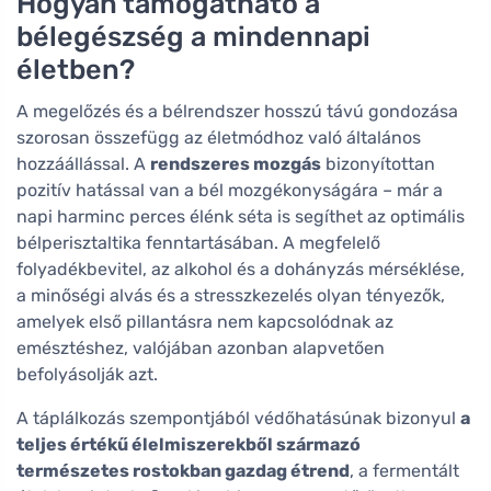
Hogyan támogatható a
bélegészség a mindennapi
életben?
A megelőzés és a bélrendszer hosszú távú gondozása
szorosan összefügg az életmódhoz való általános
hozzáállással. A
rendszeres mozgás
bizonyítottan
pozitív hatással van a bél mozgékonyságára – már a
napi harminc perces élénk séta is segíthet az optimális
bélperisztaltika fenntartásában. A megfelelő
folyadékbevitel, az alkohol és a dohányzás mérséklése,
a minőségi alvás és a stresszkezelés olyan tényezők,
amelyek első pillantásra nem kapcsolódnak az
emésztéshez, valójában azonban alapvetően
befolyásolják azt.
A táplálkozás szempontjából védőhatásúnak bizonyul
a
teljes értékű élelmiszerekből származó
természetes rostokban gazdag étrend
, a fermentált