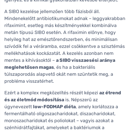
A SIBO kezelése jellemzően több fázisból áll.
Mindenekelőtt antibiotikumokat adnak – leggyakrabban
rifaximint, esetleg más készítményekkel kombinálva
metán típusú SIBO esetén. A rifaximin előnye, hogy
helyileg hat az emésztőrendszerben, és minimálisan
szívódik fel a véráramba, ezzel csökkentve a szisztémás
mellékhatások kockázatát. A kezelés azonban nem
mentes a kihívásoktól –
a SIBO visszaesési aránya
meglehetősen magas
, és ha a bakteriális
túlszaporodás alapvető okát nem szüntetik meg, a
probléma visszatérhet.
Ezért a komplex megközelítés részét képezi
az étrend
és az életmód módosítása
is. Népszerű az
úgynevezett
low-FODMAP diéta
, amely korlátozza a
fermentálható oligoszacharidokat, diszacharidokat,
monoszacharidokat és poliolokat – vagyis azokat a
szénhidrátfajtákat, amelyeket a baktériumok a