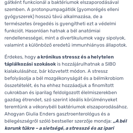
gátként funkcionál a baktériumok elszaporodásával
szemben. A protonpumpagátlók (gyomorégés elleni
gyógyszerek) hosszú távú alkalmazása, de a
természetes öregedés is gyengítheti ezt a védelmi
funkciót. Hasonlóan hatnak a bél anatómiai
rendellenességei, mint a divertikulumok vagy sipolyok,
valamint a különböző eredetű immunhiányos állapotok.
Érdekes, hogy
a krónikus stressz és a helytelen
táplálkozási szokások
is hozzájárulhatnak a SIBO
kialakulásához, bár közvetett módon. A stressz
befolyásolja a bél mozgékonyságát és a bélmikrobiom
összetételét, és ha ehhez hozzáadjuk a finomított
cukrokban és iparilag feldolgozott élelmiszerekben
gazdag étrendet, szó szerint ideális körülményeket
teremtünk a vékonybéli baktériumok elszaporodásához.
Ahogyan Giulia Enders gasztroenterológus és a
bélegészségről szóló bestseller szerzője mondja:
„A bél
korunk tükre – a sietségé, a stresszé és az ipari