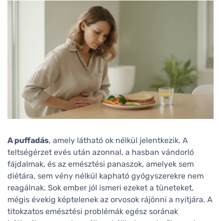
A puffadás
, amely látható ok nélkül jelentkezik. A
teltségérzet evés után azonnal, a hasban vándorló
fájdalmak, és az emésztési panaszok, amelyek sem
diétára, sem vény nélkül kapható gyógyszerekre nem
reagálnak. Sok ember jól ismeri ezeket a tüneteket,
mégis évekig képtelenek az orvosok rájönni a nyitjára. A
titokzatos emésztési problémák egész sorának