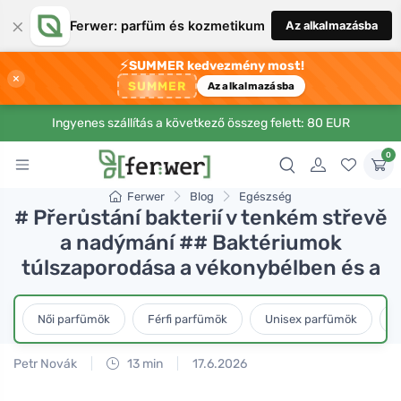
×
Ferwer: parfüm és kozmetikum
Az alkalmazásba
⚡
SUMMER kedvezmény most!
×
SUMMER
Az alkalmazásba
Ingyenes szállítás a következő összeg felett: 80 EUR
0
Ferwer
Blog
Egészség
# Přerůstání bakterií v tenkém střevě
a nadýmání ## Baktériumok
túlszaporodása a vékonybélben és a
Női parfümök
Férfi parfümök
Unisex parfümök
L
Petr Novák
13 min
17.6.2026