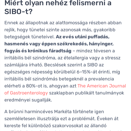
Miért olyan nehéz felismerni a
SIBO-t?
Ennek az állapotnak az alattomossága részben abban
rejlik, hogy tünetei szinte azonosak más, gyakoribb
betegségek tüneteivel.
Az evés utáni puffadás,
hasmenés vagy éppen székrekedés, hányinger,
fogyás és krónikus fáradtság
– mindez tévesen a
irritábilis bél szindróma, az ételallergia vagy a stressz
számlájára írható. Becslések szerint a SIBO az
egészséges népesség körülbelül 6–15%-át érinti, míg
irritábilis bél szindrómás betegeknél a prevalencia
elérheti a 80%-ot is, ahogyan azt
The American Journal
of Gastroenterology
szaklapban publikált tanulmányok
eredményei sugallják.
A brünni harmincéves Markéta története igen
szemléletesen illusztrálja ezt a problémát. Éveken át
kereste fel különböző szakorvosokat az állandó