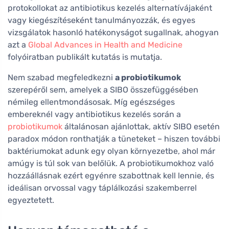
protokollokat az antibiotikus kezelés alternatívájaként
vagy kiegészítéseként tanulmányozzák, és egyes
vizsgálatok hasonló hatékonyságot sugallnak, ahogyan
azt a
Global Advances in Health and Medicine
folyóiratban publikált kutatás is mutatja.
Nem szabad megfeledkezni
a probiotikumok
szerepéről sem, amelyek a SIBO összefüggésében
némileg ellentmondásosak. Míg egészséges
embereknél vagy antibiotikus kezelés során a
probiotikumok
általánosan ajánlottak, aktív SIBO esetén
paradox módon ronthatják a tüneteket – hiszen további
baktériumokat adunk egy olyan környezetbe, ahol már
amúgy is túl sok van belőlük. A probiotikumokhoz való
hozzáállásnak ezért egyénre szabottnak kell lennie, és
ideálisan orvossal vagy táplálkozási szakemberrel
egyeztetett.