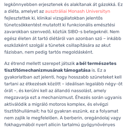
legkönnyebben erjesztenek és alakítanak át gázokká. Ez
a diéta, amelyet az
ausztráliai Monash Universityn
fejlesztettek ki, klinikai vizsgálatokban jelentős
tünetcsökkentést mutatott ki funkcionális emésztési
zavarokban szenvedő, köztük SIBO-s betegeknél. Nem
egész életen át tartó diétáról van azonban szó – inkább
eszközként szolgál a tünetek csillapítására az akut
fázisban, nem pedig tartós megoldásként.
Az étrend mellett szerepet játszik
a bél természetes
tisztítómechanizmusának támogatása
is. Ez a
gyakorlatban azt jelenti, hogy hosszabb szüneteket kell
tartani az étkezések között – ideálisan legalább négy-öt
órát –, és kerülni kell az állandó nassolást, amely
megzavarja ezt a mechanizmust. Éhezés során ugyanis
aktiválódik a migráló motoros komplex, és elvégzi
tisztítóhullámait; ha túl gyakran eszünk, ez a folyamat
nem zajlik le megfelelően. A berberin, oregánóolaj vagy
fokhagymából nyert allicin tartalmú gyógynövényes