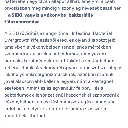
hátterében egy olyan állapot állhat, amelyről a cseh
orvoslásban még mindig viszonylag keveset beszélnek
–
a SIBO, vagyis a vékonybél bakteriális
túlszaporodása
.
A SIBO rövidítés az angol Small Intestinal Bacterial
Overgrowth kifejezésből ered, és olyan állapotot jelöl,
amelyben a vékonybélben rendellenes mértékben
szaporodnak el azok a baktériumok, amelyeknek
normális körülmények között főként a vastagbélben
kellene élniük. A vékonybél ugyan természetszerűleg is
lakóhelye mikroorganizmusoknak, azonban számuk
jóval alacsonyabb kellene legyen, mint a vastagbél
esetében. Amint ez az egyensúly felborul, és a
baktériumok ellenőrizetlenül kezdenek el szaporodni a
vékonybélben, emésztési panaszok egész láncolata
indul be, amelyek az érintett számára szó szerint
kimerítőek lehetnek.