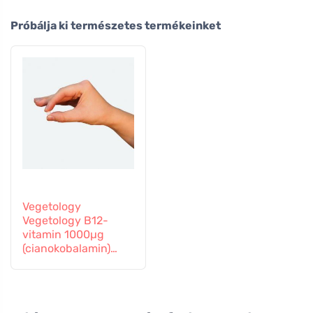
Próbálja ki természetes termékeinket
Vegetology
Vegetology B12-
vitamin 1000µg
(cianokobalamin)
fokozatos
felszabadulás 60
tabletta