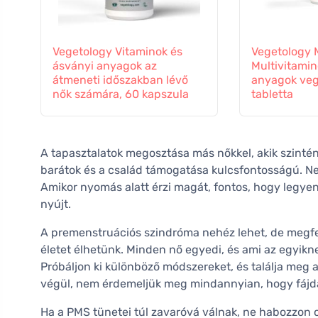
Vegetology Vitaminok és
Vegetology M
ásványi anyagok az
Multivitamin
átmeneti időszakban lévő
anyagok veg
nők számára, 60 kapszula
tabletta
A tapasztalatok megosztása más nőkkel, akik szint
barátok és a család támogatása kulcsfontosságú. Ne f
Amikor nyomás alatt érzi magát, fontos, hogy legyen
nyújt.
A premenstruációs szindróma nehéz lehet, de megfele
életet élhetünk. Minden nő egyedi, és ami az egyikn
Próbáljon ki különböző módszereket, és találja meg
végül, nem érdemeljük meg mindannyian, hogy fájda
Ha a PMS tünetei túl zavaróvá válnak, ne habozzon o