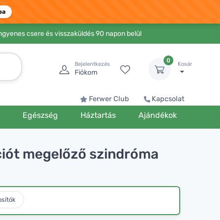
ba
Ingyenes csere és visszaküldés 90 napon belül
0
Bejelentkezés
Kosár
Fiókom
Ferwer Club
Kapcsolat
k
Egészség
Háztartás
Ajándékok
ciót megelőző szindróma
osítók