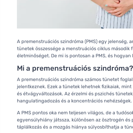
A premenstruációs szindróma (PMS) egy jelenség, amel
tünetek összessége a menstruációs ciklus második fe
életminőséget. De mi is pontosan a PMS, és hogyan 
Mi a premenstruációs szindróma
A premenstruációs szindróma számos tünetet foglal
jelentkeznek. Ezek a tünetek lehetnek fizikaiak, mint
és étvágyváltozások. Az érzelmi és pszichés tünetek
hangulatingadozás és a koncentrációs nehézségek.
A PMS pontos oka nem teljesen világos, de a tudósok
egyensúlyhiány játssza, különösen az ösztrogén és p
táplálkozás és a mozgás hiánya súlyosbíthatja a tün