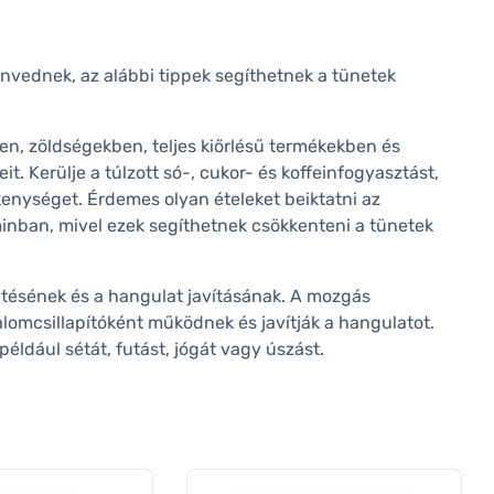
envednek, az alábbi tippek segíthetnek a tünetek
en, zöldségekben, teljes kiőrlésű termékekben és
. Kerülje a túlzott só-, cukor- és koffeinfogyasztást,
kenységet. Érdemes olyan ételeket beiktatni az
nban, mivel ezek segíthetnek csökkenteni a tünetek
entésének és a hangulat javításának. A mozgás
alomcsillapítóként működnek és javítják a hangulatot.
például sétát, futást, jógát vagy úszást.