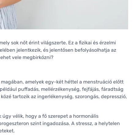
y sok nőt érint világszerte. Ez a fizikai és érzelmi
lében jelentkezik, és jelentősen befolyásolhatja az
lehet vele megbirkózni?
?
 magában, amelyek egy-két héttel a menstruáció előtt
 például puffadás, mellérzékenység, fejfájás, fáradtság
 közé tartozik az ingerlékenység, szorongás, depresszió,
 úgy vélik, hogy a fő szerepet a hormonális
rogeszteron szint ingadozása. A stressz, a helytelen
eteket.