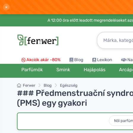
×
A 12:00 óra előtt leadott megrendeléseket azo
Akciók akár -80%
Blog
Lexikon
Na
Parfümök
Smink
Hajápolás
Arcáp
Ferwer
Blog
Egészség
### Předmenstruační syndro
(PMS) egy gyakori
Női parfü