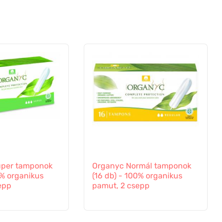
uper tamponok
Organyc Normál tamponok
0% organikus
(16 db) - 100% organikus
epp
pamut, 2 csepp