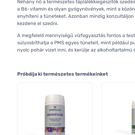
Néhány nő a természetes táplálékkiegészítők szedés
a B6-vitamin és olyan gyógynövények, mint a közön
enyhíteni a tüneteket. Azonban mindig konzultáljon 
kezdene el szedni.
A megfelelő mennyiségű vízfogyasztás fontos a tes
súlyosbíthatja a PMS egyes tüneteit, mint például 
nyolc pohár vizet inni, és kerülje az alkoholtartalmú 
Próbálja ki természetes termékeinket