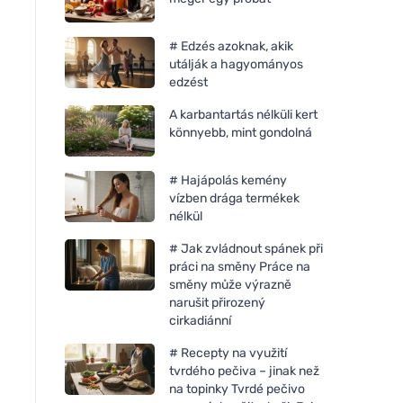
# Edzés azoknak, akik
utálják a hagyományos
edzést
A karbantartás nélküli kert
könnyebb, mint gondolná
# Hajápolás kemény
vízben drága termékek
nélkül
# Jak zvládnout spánek při
práci na směny Práce na
směny může výrazně
narušit přirozený
cirkadiánní
# Recepty na využití
tvrdého pečiva – jinak než
na topinky Tvrdé pečivo