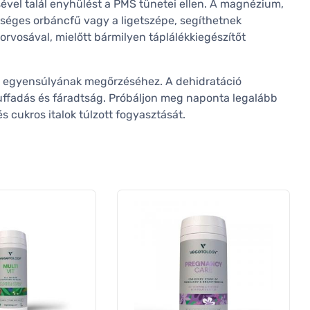
ével talál enyhülést a PMS tünetei ellen. A magnézium,
séges orbáncfű vagy a ligetszépe, segíthetnek
orvosával, mielőtt bármilyen táplálékkiegészítőt
t egyensúlyának megőrzéséhez. A dehidratáció
puffadás és fáradtság. Próbáljon meg naponta legalább
és cukros italok túlzott fogyasztását.