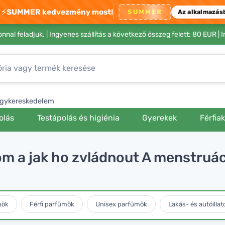
⚡
SUMMER kedvezmény most!
SUMMER
Az alkalmazás
nnal feladjuk. |
Ingyenes szállítás a következő összeg felett: 80 EUR
| 
gykereskedelem
olás
Testápolás és higiénia
Gyerekek
Férfia
m a jak ho zvládnout A menstruá
mök
Férfi parfümök
Unisex parfümök
Lakás- és autóillat