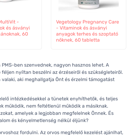
ultiVit -
Vegetology Pregnancy Care
ok és ásványi
- Vitaminok és ásványi
ánoknak, 60
anyagok terhes és szoptató
nőknek, 60 tabletta
én PMS-ben szenvednek, nagyon hasznos lehet. A
éljen nyíltan beszélni az érzéseiről és szükségleteiről.
 valaki, aki meghallgatja Önt és érzelmi támogatást
lő intézkedésekkel a tünetek enyhíthetők, és teljes
ek működik, nem feltétlenül működik a másiknak.
 azokat, amelyek a legjobban megfelelnek Önnek. És
lom és kényelmetlenség nélkül éljünk?
rvoshoz fordulni. Az orvos megfelelő kezelést ajánlhat,