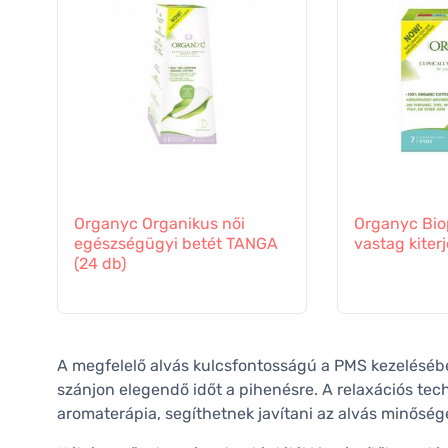
Organyc Organikus női
Organyc Bio
egészségügyi betét TANGA
vastag kiterj
(24 db)
A megfelelő alvás kulcsfontosságú a PMS kezelésében
szánjon elegendő időt a pihenésre. A relaxációs tech
aromaterápia, segíthetnek javítani az alvás minőségé