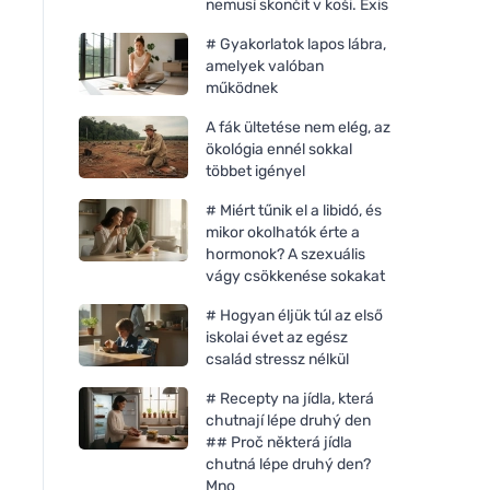
nemusí skončit v koši. Exis
# Gyakorlatok lapos lábra,
amelyek valóban
működnek
A fák ültetése nem elég, az
ökológia ennél sokkal
többet igényel
# Miért tűnik el a libidó, és
mikor okolhatók érte a
hormonok? A szexuális
vágy csökkenése sokakat
# Hogyan éljük túl az első
iskolai évet az egész
család stressz nélkül
Organyc Tamponok
Organyc Tamponok
applikátorral Super (14 db) -
applikátorral Regula
# Recepty na jídla, která
100% bio-pamut, 3 csepp
- 100% bio-pamut, 
chutnají lépe druhý den
## Proč některá jídla
chutná lépe druhý den?
Mno