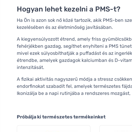
Hogyan lehet kezelni a PMS-t?
Ha Ön is azon sok nő közé tartozik, akik PMS-ben sz
kezelésében és az életminőség javításában.
A kiegyensúlyozott étrend, amely friss gyümölcsökb
fehérjékben gazdag, segíthet enyhíteni a PMS tüneteit
mivel ezek súlyosbíthatják a puffadást és az ingerlé
étrendbe, amelyek gazdagok kalciumban és D-vitami
intenzitását.
A fizikai aktivitás nagyszerű módja a stressz csökk
endorfinokat szabadít fel, amelyek természetes fájd
Ikonizálja be a napi rutinjába a rendszeres mozgást, 
Próbálja ki természetes termékeinket