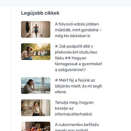
Legújabb cikkek
A folyosói edzés jobban
működik, mint gondolná –
még kis lakásban is
# Jak podpořit dítě v
překonávání studu bez
tlaku ## Hogyan
támogassuk a gyermeket
a szégyenérzet l
# Miért fáj a fejünk az
időjárás miatt, és mi segít
ellene
Tanulja meg, hogyan
kezelje az
információterhelést
A cukormentes befőzés
megér egy próbát