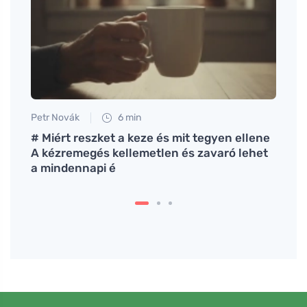
Petr Novák
6 min
Petr N
# Miért reszket a keze és mit tegyen ellene
A ma
A kézremegés kellemetlen és zavaró lehet
életr
a mindennapi é