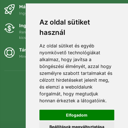
Másnapra és ingyenesen
Ingyenes szállítás a következő összeg felett: 80 EUR
Az oldal sütiket
Ingyenes csere és visszaküldés
használ
Rendelését 90 napon belül bármikor visszaküldheti vagy
kicserélheti.
Az oldal sütiket és egyéb
Támogatjuk a Trees.org-ot
nyomkövető technológiákat
Minden megrendelésért ültetünk egy fát! Bővebben
Rólunk
.
alkalmaz, hogy javítsa a
böngészési élményét, azzal hogy
személyre szabott tartalmakat és
célzott hirdetéseket jelenít meg,
és elemzi a weboldalunk
forgalmát, hogy megtudjuk
honnan érkeztek a látogatóink.
Elfogadom
Beállítások megváltoztatása