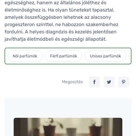
egészséghez, hanem az általános jóléthez és
életminőséghez is. Ha olyan tüneteket tapasztal,
amelyek összefüggésben lehetnek az alacsony
progeszteron szinttel, ne habozzon szakemberhez
fordulni. A helyes diagnózis és kezelés jelentősen
javíthatja életmódbeli és egészségi állapotát.
Női parfümök
Férfi parfümök
Unisex parfümök
L
Megosztás