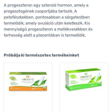
A progeszteron egy szteroid hormon, amely a
progesztogének csoportjába tartozik. A
petefészkekben, pontosabban a sárgatestben
termelődik, amely ovuláció után keletkezik. Kis
mennyiségű progeszteron a mellékvesékben és
terhesség alatt a placentában is termelődik.
Próbálja ki természetes termékeinket