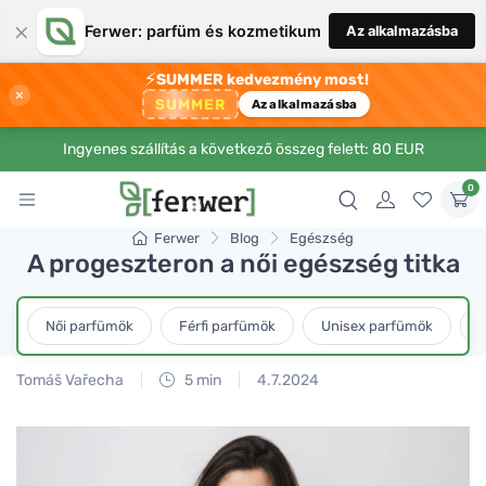
×
Ferwer: parfüm és kozmetikum
Az alkalmazásba
⚡
SUMMER kedvezmény most!
×
SUMMER
Az alkalmazásba
Ingyenes szállítás a következő összeg felett: 80 EUR
0
Ferwer
Blog
Egészség
A progeszteron a női egészség titka
Női parfümök
Férfi parfümök
Unisex parfümök
L
Tomáš Vařecha
5 min
4.7.2024