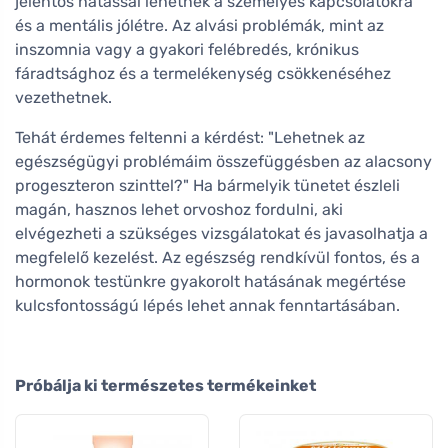
jelentős hatással lehetnek a személyes kapcsolatokra
és a mentális jólétre. Az alvási problémák, mint az
inszomnia vagy a gyakori felébredés, krónikus
fáradtsághoz és a termelékenység csökkenéséhez
vezethetnek.
Tehát érdemes feltenni a kérdést: "Lehetnek az
egészségügyi problémáim összefüggésben az alacsony
progeszteron szinttel?" Ha bármelyik tünetet észleli
magán, hasznos lehet orvoshoz fordulni, aki
elvégezheti a szükséges vizsgálatokat és javasolhatja a
megfelelő kezelést. Az egészség rendkívül fontos, és a
hormonok testünkre gyakorolt hatásának megértése
kulcsfontosságú lépés lehet annak fenntartásában.
Próbálja ki természetes termékeinket