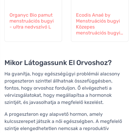
Organyc Bio pamut
Ecodis Anaé by
menstruációs bugyi
Menstruációs bugyi
- ultra nedvszívó L
Közepes
menstruációs bugyi
- fekete M -
tanúsított organikus
pamutból készült
Mikor Látogassunk El Orvoshoz?
Ha gyanítja, hogy egészségügyi problémái alacsony
progeszteron szinttel állhatnak összefüggésben,
fontos, hogy orvoshoz forduljon. Ő elvégezheti a
vérvizsgálatokat, hogy megállapítsa a hormonok
szintjét, és javasolhatja a megfelelő kezelést.
A progeszteron egy alapvető hormon, amely
kulcsszerepet játszik a női egészségben. A megfelelő
szintje elengedhetetlen nemcsak a reproduktív