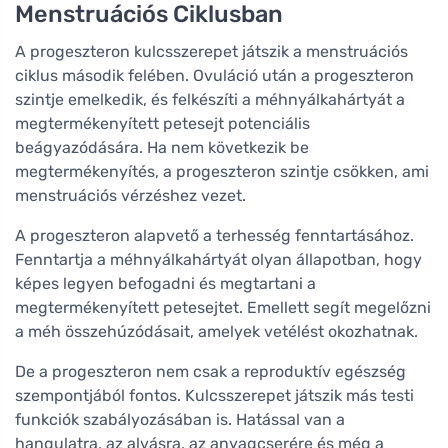
Menstruációs Ciklusban
A progeszteron kulcsszerepet játszik a menstruációs
ciklus második felében. Ovuláció után a progeszteron
szintje emelkedik, és felkészíti a méhnyálkahártyát a
megtermékenyített petesejt potenciális
beágyazódására. Ha nem következik be
megtermékenyítés, a progeszteron szintje csökken, ami
menstruációs vérzéshez vezet.
A progeszteron alapvető a terhesség fenntartásához.
Fenntartja a méhnyálkahártyát olyan állapotban, hogy
képes legyen befogadni és megtartani a
megtermékenyített petesejtet. Emellett segít megelőzni
a méh összehúzódásait, amelyek vetélést okozhatnak.
De a progeszteron nem csak a reproduktív egészség
szempontjából fontos. Kulcsszerepet játszik más testi
funkciók szabályozásában is. Hatással van a
hangulatra, az alvásra, az anyagcserére és még a