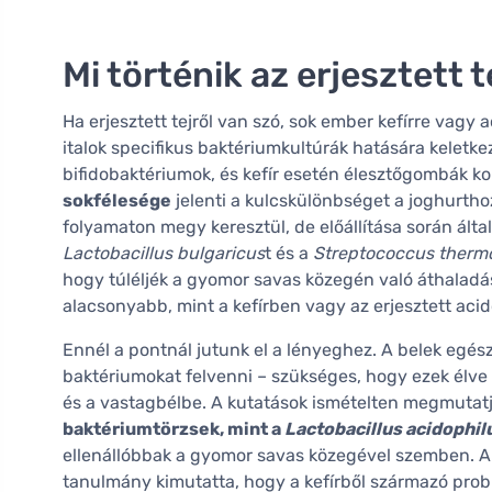
Mi történik az erjesztett 
Ha erjesztett tejről van szó, sok ember kefírre vagy 
italok specifikus baktériumkultúrák hatására keletk
bifidobaktériumok, és kefír esetén élesztőgombák k
sokfélesége
jelenti a kulcskülönbséget a joghurthoz
folyamaton megy keresztül, de előállítása során ált
Lactobacillus bulgaricus
t és a
Streptococcus therm
hogy túléljék a gyomor savas közegén való áthalad
alacsonyabb, mint a kefírben vagy az erjesztett acido
Ennél a pontnál jutunk el a lényeghez. A belek eg
baktériumokat felvenni – szükséges, hogy ezek élve 
és a vastagbélbe. A kutatások ismételten megmutatjá
baktériumtörzsek, mint a
Lactobacillus acidophil
ellenállóbbak a gyomor savas közegével szemben. 
tanulmány kimutatta, hogy a kefírből származó probi