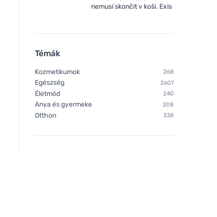
nemusí skončit v koši. Exis
Témák
Kozmetikumok
268
Egészség
2607
Életmód
240
Anya és gyermeke
208
Otthon
338