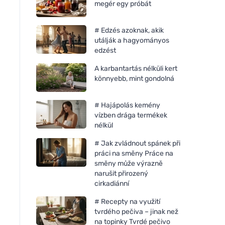
megér egy próbát
# Edzés azoknak, akik
utálják a hagyományos
edzést
A karbantartás nélküli kert
könnyebb, mint gondolná
# Hajápolás kemény
vízben drága termékek
nélkül
# Jak zvládnout spánek při
práci na směny Práce na
směny může výrazně
narušit přirozený
cirkadiánní
# Recepty na využití
tvrdého pečiva – jinak než
na topinky Tvrdé pečivo