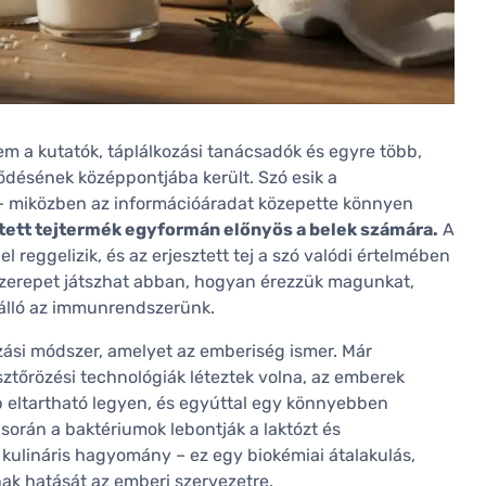
m a kutatók, táplálkozási tanácsadók és egyre több,
désének középpontjába került. Szó esik a
l – miközben az információáradat közepette könnyen
ett tejtermék egyformán előnyös a belek számára.
A
 reggelizik, és az erjesztett tej a szó valódi értelmében
szerepet játszhat abban, hogyan érezzük magunkat,
álló az immunrendszerünk.
zási módszer, amelyet az emberiség ismer. Már
ztőrözési technológiák léteztek volna, az emberek
b eltartható legyen, és egyúttal egy könnyebben
során a baktériumok lebontják a laktózt és
kulináris hagyomány – ez egy biokémiai átalakulás,
ak hatását az emberi szervezetre.