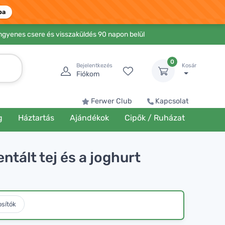
ba
Ingyenes csere és visszaküldés 90 napon belül
0
Bejelentkezés
Kosár
Fiókom
Ferwer Club
Kapcsolat
g
Háztartás
Ajándékok
Cipők / Ruházat
ntált tej és a joghurt
osítók