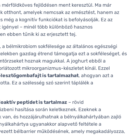
 mérföldköves fejlődésen ment keresztül. Ma már
nak otthont, amelyek nemcsak az emésztést, hanem az
 még a kognitív funkciókat is befolyásolják. Ez az
 igényel – minél több különböző hasznos
n ebben tűnik ki az erjesztett tej.
, a bélmikrobiom sokfélesége az általános egészségi
 ételekben gazdag étrend támogatja ezt a sokféleséget, és
mtörzseket hoznak magukkal. A joghurt ebből a
rlátozott mikroorganizmus-készletet kínál. Ezzel
 élesztőgombafajt is tartalmazhat
, ahogyan azt a
tta. Ez a szélesség szó szerint táplálék a
oaktív peptidet is tartalmaz
– rövid
özbeni hasítása során keletkeznek. Ezeknek a
 van, és hozzájárulhatnak a bélnyálkahártyában zajló
nyálkahártya ugyanakkor alapvető feltétele a
vezett bélbarrier működésének, amely megakadályozza,