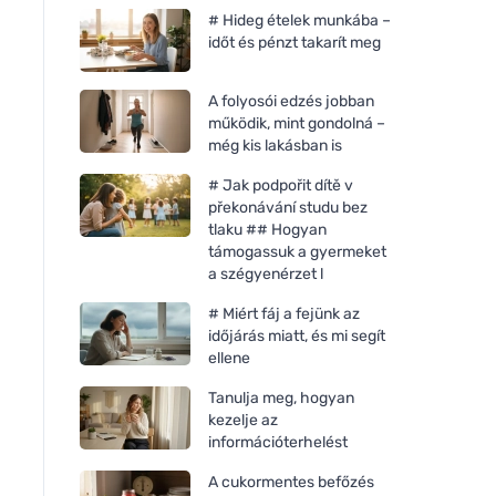
# Hideg ételek munkába –
időt és pénzt takarít meg
A folyosói edzés jobban
működik, mint gondolná –
még kis lakásban is
# Jak podpořit dítě v
překonávání studu bez
tlaku ## Hogyan
támogassuk a gyermeket
a szégyenérzet l
# Miért fáj a fejünk az
időjárás miatt, és mi segít
ellene
Tanulja meg, hogyan
kezelje az
információterhelést
A cukormentes befőzés