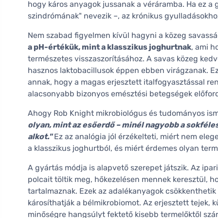
hogy káros anyagok jussanak a véráramba. Ha ez a 
szindrómának" nevezik –, az krónikus gyulladásokh
Nem szabad figyelmen kívül hagyni a közeg savasság
a pH-értékük, mint a klasszikus joghurtnak
, ami h
természetes visszaszorításához. A savas közeg ked
hasznos laktobacillusok éppen ebben virágzanak. Ez
annak, hogy a magas erjesztett italfogyasztással r
alacsonyabb bizonyos emésztési betegségek előfor
Ahogy Rob Knight mikrobiológus és tudományos ism
olyan, mint az esőerdő – minél nagyobb a sokfél
alkot."
Ez az analógia jól érzékelteti, miért nem el
a klasszikus joghurtból, és miért érdemes olyan term
A gyártás módja is alapvető szerepet játszik. Az ipa
polcait töltik meg, hőkezelésen mennek keresztül, ho
tartalmaznak. Ezek az adalékanyagok csökkenthetik 
károsíthatják a bélmikrobiomot. Az erjesztett tejek
minőségre hangsúlyt fektető kisebb termelőktől sz