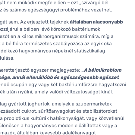
gát nem működik megfelelően – ezt „szivárgó bél
oz és számos egészségügyi problémához vezethet.
át sem. Az erjesztett tejeknek
általában alacsonyabb
ozzájárul a bélben lévő kórokozó baktériumok
vezőtlen a káros mikroorganizmusok számára, míg a
 a bélflóra természetes szabályozása az egyik oka
endelkező hagyományos népeknél statisztikailag
dulása.
eretterjesztő egyszer megjegyezte:
„A bélmikrobiom
esége, annál ellenállóbb és egészségesebb egészet
egendő csupán egy vagy két baktériumtörzsre hagyatkozni
ék után nyúlni, amely valódi változatosságot kínál.
rilag gyártott joghurtok, amelyek a szupermarketek
zzáadott cukrot, sűrítőanyagokat és stabilizátorokat
a probiotikus kultúrák hatékonyságát, vagy közvetlenül
, különösen a hagyományos módon előállítottak vagy a
ármazók, általában kevesebb adalékanyagot