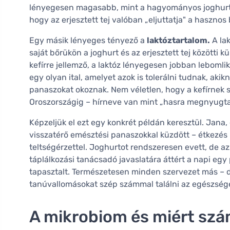
lényegesen magasabb, mint a hagyományos joghurtból
hogy az erjesztett tej valóban „eljuttatja" a haszno
Egy másik lényeges tényező a
laktóztartalom.
A lak
saját bőrükön a joghurt és az erjesztett tej közötti 
kefírre jellemző, a laktóz lényegesen jobban leboml
egy olyan ital, amelyet azok is tolerálni tudnak, aki
panaszokat okoznak. Nem véletlen, hogy a kefírnek 
Oroszországig – hírneve van mint „hasra megnyugtat
Képzeljük el ezt egy konkrét példán keresztül. Jana
visszatérő emésztési panaszokkal küzdött – étkezés u
teltségérzettel. Joghurtot rendszeresen evett, de a
táplálkozási tanácsadó javaslatára áttért a napi egy p
tapasztalt. Természetesen minden szervezet más – 
tanúvallomásokat szép számmal találni az egészség
A mikrobiom és miért szá