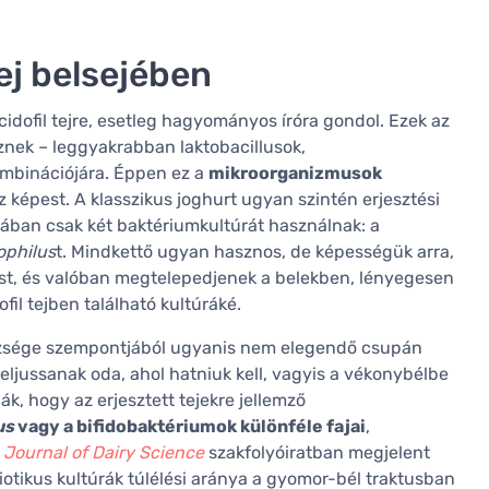
tej belsejében
acidofil tejre, esetleg hagyományos íróra gondol. Ezek az
eznek – leggyakrabban laktobacillusok,
ombinációjára. Éppen ez a
mikroorganizmusok
 képest. A klasszikus joghurt ugyan szintén erjesztési
alában csak két baktériumkultúrát használnak: a
ophilus
t. Mindkettő ugyan hasznos, de képességük arra,
ást, és valóban megtelepedjenek a belekben, lényegesen
fil tejben található kultúráké.
észsége szempontjából ugyanis nem elegendő csupán
eljussanak oda, ahol hatniuk kell, vagyis a vékonybélbe
k, hogy az erjesztett tejekre jellemző
us
vagy a bifidobaktériumok különféle fajai
,
A
Journal of Dairy Science
szakfolyóiratban megjelent
otikus kultúrák túlélési aránya a gyomor-bél traktusban