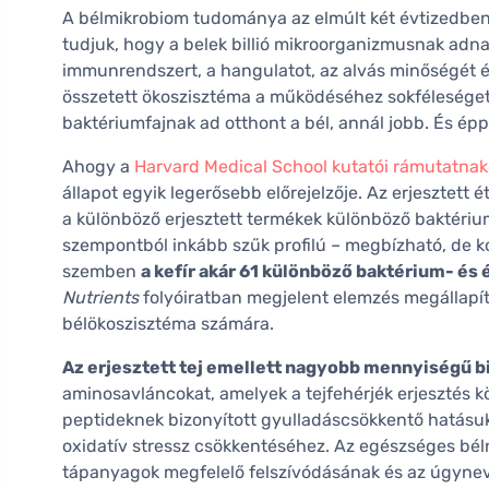
A bélmikrobiom tudománya az elmúlt két évtizedben
tudjuk, hogy a belek billió mikroorganizmusnak ad
immunrendszert, a hangulatot, az alvás minőségét és
összetett ökoszisztéma a működéséhez sokféleséget
baktériumfajnak ad otthont a bél, annál jobb. És éppe
Ahogy a
Harvard Medical School kutatói rámutatnak
állapot egyik legerősebb előrejelzője. Az erjesztett
a különböző erjesztett termékek különböző baktériu
szempontból inkább szűk profilú – megbízható, de ko
szemben
a kefír akár 61 különböző baktérium- és
Nutrients
folyóiratban megjelent elemzés megállapíto
bélökoszisztéma számára.
Az erjesztett tej emellett nagyobb mennyiségű bi
aminosavláncokat, amelyek a tejfehérjék erjesztés k
peptideknek bizonyított gyulladáscsökkentő hatásuk
oxidatív stressz csökkentéséhez. Az egészséges bél
tápanyagok megfelelő felszívódásának és az úgyne