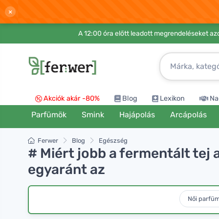
×
A 12:00 óra előtt leadott megrendeléseket azo
Akciók akár -80%
Blog
Lexikon
Na
Parfümök
Smink
Hajápolás
Arcápolás
Ferwer
Blog
Egészség
# Miért jobb a fermentált tej 
egyaránt az
Női parfü