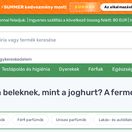
⚡
SUMMER kedvezmény most!
SUMMER
Az alkalmazás
nnal feladjuk. |
Ingyenes szállítás a következő összeg felett: 80 EUR
| 
gykereskedelem
Testápolás és higiénia
Gyerekek
Férfiak
Egészsé
a beleknek, mint a joghurt? A ferme
mök
Férfi parfümök
Unisex parfümök
Lakás- és autóillat