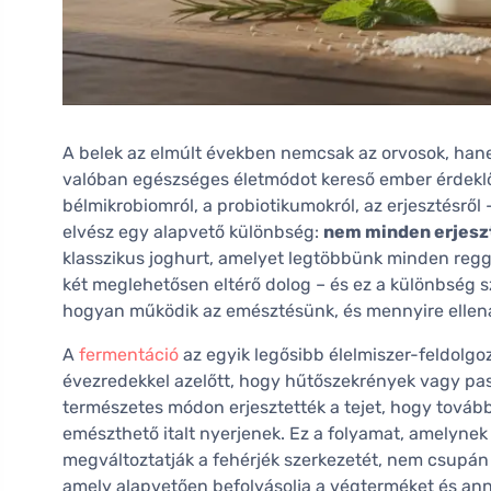
A belek az elmúlt években nemcsak az orvosok, hane
valóban egészséges életmódot kereső ember érdeklő
bélmikrobiomról, a probiotikumokról, az erjesztésrő
elvész egy alapvető különbség:
nem minden erjeszt
klasszikus joghurt, amelyet legtöbbünk minden reggel
két meglehetősen eltérő dolog – és ez a különbség 
hogyan működik az emésztésünk, és mennyire ellen
A
fermentáció
az egyik legősibb élelmiszer-feldolgo
évezredekkel azelőtt, hogy hűtőszekrények vagy pas
természetes módon erjesztették a tejet, hogy továb
emészthető italt nyerjenek. Ez a folyamat, amelynek 
megváltoztatják a fehérjék szerkezetét, nem csupán 
amely alapvetően befolyásolja a végterméket és ann