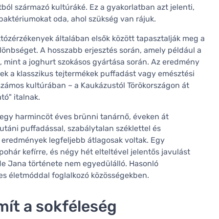
 származó kultúráké. Ez a gyakorlatban azt jelenti,
s baktériumokat oda, ahol szükség van rájuk.
tózérzékenyek általában elsők között tapasztalják meg a
különbséget. A hosszabb erjesztés során, amely például a
ik, mint a joghurt szokásos gyártása során. Az eredmény
knek a klasszikus tejtermékek puffadást vagy emésztési
számos kultúrában – a Kaukázustól Törökországon át
ó" italnak.
, egy harmincöt éves brünni tanárnő, éveken át
táni puffadással, szabálytalan széklettel és
z eredmények legfeljebb átlagosak voltak. Egy
ohár kefírre, és négy hét elteltével jelentős javulást
de Jana története nem egyedülálló. Hasonló
es életmóddal foglalkozó közösségekben.
mít a sokféleség