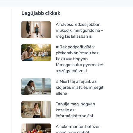
Legújabb cikkek
A folyosói edzés jobban
működik, mint gondolná –
még kis lakásban is
# Jak podpořit dítě v
překonávání studu bez
tlaku ## Hogyan
támogassuk a gyermeket
a szégyenérzet l
# Miért fáj a fejünk az
időjárás miatt, és mi segít
ellene
Tanulja meg, hogyan
kezelje az
információterhelést
A cukormentes befőzés
megér egy próbát