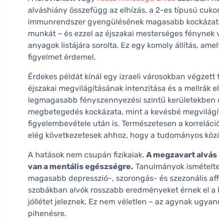
alváshiány összefügg az elhízás, a 2-es típusú cuko
immunrendszer gyengülésének magasabb kockázatáva
munkát – és ezzel az éjszakai mesterséges fénynek v
anyagok listájára sorolta. Ez egy komoly állítás, am
figyelmet érdemel.
Érdekes példát kínál egy izraeli városokban végzet
éjszakai megvilágításának intenzitása és a mellrák e
legmagasabb fényszennyezési szintű kerületekben él
megbetegedés kockázata, mint a kevésbé megvilágít
figyelembevétele után is. Természetesen a korrelác
elég következetesek ahhoz, hogy a tudományos köz
A hatások nem csupán fizikaiak.
A megzavart alvás 
van a mentális egészségre.
Tanulmányok ismételte
magasabb depresszió-, szorongás- és szezonális aff
szobákban alvók rosszabb eredményeket érnek el a ko
jóllétet jeleznek. Ez nem véletlen – az agynak ugya
pihenésre.