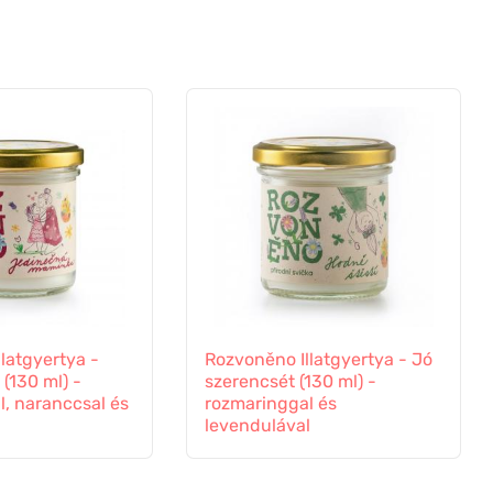
latgyertya -
Rozvoněno Illatgyertya - Jó
(130 ml) -
szerencsét (130 ml) -
, naranccsal és
rozmaringgal és
levendulával