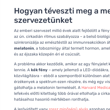
Hogyan téveszti meg a me
szervezetünket
Az emberi szervezet millió évek alatt fejlődött a fén
az ún. cirkadián ritmus szabályozza – a belső biológi
szinkronizálja az emésztéstől az immunreakciókon át
melatonin
, a tobozmirigy által termelt hormon, am
és az éjszaka közepén éri el csúcsát.
A probléma akkor kezdődik, amikor az agy fényjelet 
lennie. A
kék fény
– amely jellemző a LED-diódákra, 
közvilágításra – ebből a szempontból különösen alat
érzékenyek a spektrum ezen részére, és még egy vis
gátolhatja a melatonin termelését. A
Harvard Medica
lefekvés előtti kitettség több órával eltolhatja a cir
hatásaihoz hasonló mértékben ronthatja.
A lerövidített vagy
rossz minőségű alvás
azonban nem