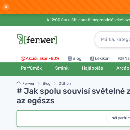
×
A 12:00 óra előtt leadott megrendeléseket azo
Akciók akár -80%
Blog
Lexikon
Na
Parfümök
Smink
Hajápolás
Arcáp
Ferwer
Blog
Otthon
# Jak spolu souvisí světelné 
az egészs
Női parfü