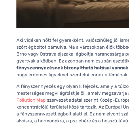
Aki vidéken nőtt fel gyerekként, valószínűleg jól isme
szórt égboltot bámulva. Ma a városokban élők többsé
Brno vagy Ostrava éjszakai égboltja narancssárga pá
gyertyák a ködben. Ez azonban nem csupán esztétik
fényszennyezésnek bizonyítható hatásai vannak
hogy érdemes figyelmet szentelni ennek a témának.
A fényszennyezés egy olyan kifejezés, amely a túlzo
mesterséges megvilágítást jelöli, amely megzavarja a
Pollution Map
szervezet adatai szerint Közép-Európ
koncentrációjú területei közé tartozik. Az Európai U
a fényszennyezett égbolt alatt él. Ez nem elvont 
alvásra, a hormonokra, a pszichére és a hosszú táv