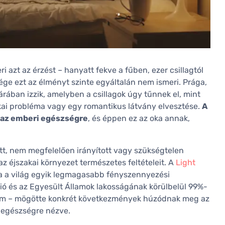
ri azt az érzést – hanyatt fekve a fűben, ezer csillagtól
ge ezt az élményt szinte egyáltalán nem ismeri. Prága,
rában izzik, amelyben a csillagok úgy tűnnek el, mint
ai probléma vagy egy romantikus látvány elvesztése.
A
 az emberi egészségre
, és éppen ez az oka annak,
tt, nem megfelelően irányított vagy szükségtelen
z éjszakai környezet természetes feltételeit. A
Light
a a világ egyik legmagasabb fényszennyezési
nió és az Egyesült Államok lakosságának körülbelül 99%-
szám – mögötte konkrét következmények húzódnak meg az
ú egészségre nézve.