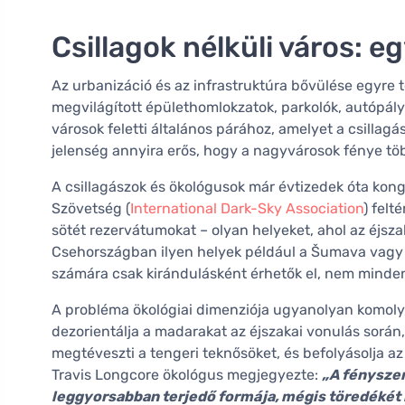
Csillagok nélküli város: 
Az urbanizáció és az infrastruktúra bővülése egyre 
megvilágított épülethomlokzatok, parkolók, autópályá
városok feletti általános párához, amelyet a csillag
jelenség annyira erős, hogy a nagyvárosok fénye több
A csillagászok és ökológusok már évtizedek óta kon
Szövetség (
International Dark-Sky Association
) felt
sötét rezervátumokat – olyan helyeket, ahol az éjsz
Csehországban ilyen helyek például a Šumava vagy a
számára csak kirándulásként érhetők el, nem minde
A probléma ökológiai dimenziója ugyanolyan komoly
dezorientálja a madarakat az éjszakai vonulás során,
megtéveszti a tengeri teknősöket, és befolyásolja a
Travis Longcore ökológus megjegyezte:
„A fénysze
leggyorsabban terjedő formája, mégis töredékét