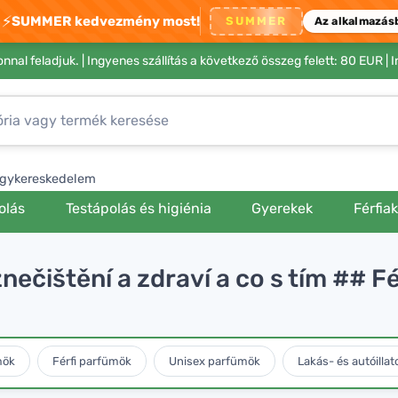
⚡
SUMMER kedvezmény most!
SUMMER
Az alkalmazás
nnal feladjuk. |
Ingyenes szállítás a következő összeg felett: 80 EUR
| 
gykereskedelem
olás
Testápolás és higiénia
Gyerekek
Férfia
znečištění a zdraví a co s tím ##
mök
Férfi parfümök
Unisex parfümök
Lakás- és autóillat