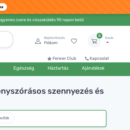
ba
Ingyenes csere és visszaküldés 90 napon belül
0
Bejelentkezés
Kosár
Fiókom
Ferwer Club
Kapcsolat
k
Egészség
Háztartás
Ajándékok
 Fényszórásos szennyezés és
osítók