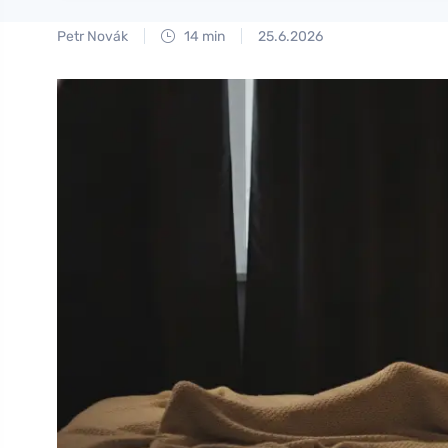
Petr Novák
14 min
25.6.2026