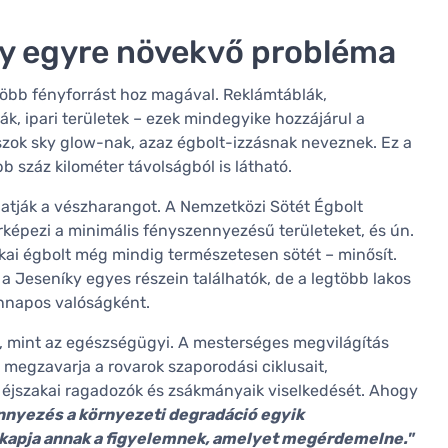
egy egyre növekvő probléma
több fényforrást hoz magával. Reklámtáblák,
k, ipari területek – ezek mindegyike hozzájárul a
ászok sky glow-nak, azaz égbolt-izzásnak neveznek. Ez a
 száz kilométer távolságból is látható.
gatják a vészharangot. A Nemzetközi Sötét Égbolt
érképezi a minimális fényszennyezésű területeket, és ún.
akai égbolt még mindig természetesen sötét – minősít.
 Jeseníky egyes részein találhatók, de a legtöbb lakos
nnapos valóságként.
, mint az egészségügyi. A mesterséges megvilágítás
 megzavarja a rovarok szaporodási ciklusait,
z éjszakai ragadozók és zsákmányaik viselkedését. Ahogy
nnyezés a környezeti degradáció egyik
 kapja annak a figyelemnek, amelyet megérdemelne."