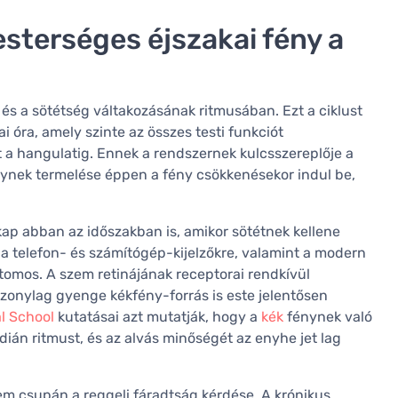
sterséges éjszakai fény a
y és a sötétség váltakozásának ritmusában. Ezt a ciklust
ai óra, amely szinte az összes testi funkciót
 a hangulatig. Ennek a rendszernek kulcsszereplője a
elynek termelése éppen a fény csökkenésekor indul be,
kap abban az időszakban is, amikor sötétnek kellene
a telefon- és számítógép-kijelzőkre, valamint a modern
tomos. A szem retinájának receptorai rendkívül
zonylag gyenge kékfény-forrás is este jelentősen
l School
kutatásai azt mutatják, hogy a
kék
fénynek való
kadián ritmust, és az alvás minőségét az enyhe jet lag
 csupán a reggeli fáradtság kérdése. A krónikus