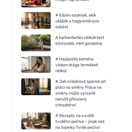
# Edzés azoknak, akik
utálják a hagyományos
edzést
A karbantartás nélküli kert
könnyebb, mint gondolná
# Hajápolás kemény
vízben drága termékek
nélkül
# Jak zvládnout spánek při
práci na směny Práce na
směny může výrazně
narušit přirozený
cirkadiánní
# Recepty na využití
tvrdého pečiva – jinak než
na topinky Tvrdé pečivo