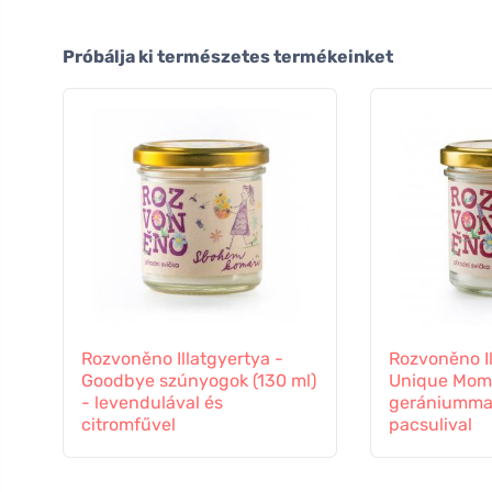
Próbálja ki természetes termékeinket
Rozvoněno Illatgyertya -
Rozvoněno Il
Goodbye szúnyogok (130 ml)
Unique Mom 
- levendulával és
gerániummal
citromfűvel
pacsulival