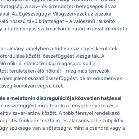
rbetegség, a szív- és érrendszeri betegségek és az
l. Az Egészségügyi Világszervezet az éjszakai
aló hosszú távú kitettséget – a valószínű rákkeltő
ely a tudományos szakmai körök határain jóval túlmutató
t tanulmány, amelyben a tudósok az egyes kerületek
lőfordulása közötti összefüggést vizsgálták. A
ő nőknél statisztikailag magasabb volt a
ott területeken élő nőknél – még más tényezők
ió nem jelent okozati összefüggést, de az eredmények
össég komolyan vegye őket.
és a melatonin diszregulációja közvetlen hatással
n összefüggést mutatnak ki a fényszennyezés és a
ektív zavar-arány között. A több fénnyel rendelkező
gnitív funkciók tesztjein, és alacsonyabb szubjektív
núgy szüksége van a sötétségre, mint a csendre vagy a