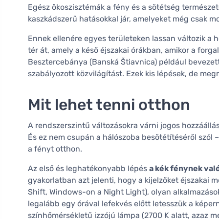
Egész ökoszisztémák a fény és a sötétség természet
kaszkádszerű hatásokkal jár, amelyeket még csak m
Ennek ellenére egyes területeken lassan változik a h
tér át, amely a késő éjszakai órákban, amikor a forga
Besztercebánya (Banská Štiavnica) például bevezett
szabályozott közvilágítást. Ezek kis lépések, de meg
Mit lehet tenni otthon
A rendszerszintű változásokra várni jogos hozzáállás,
És ez nem csupán a hálószoba besötétítéséről szól 
a fényt otthon.
Az első és leghatékonyabb lépés
a kék fénynek val
gyakorlatban azt jelenti, hogy a kijelzőket éjszakai
Shift, Windows-on a Night Light), olyan alkalmazáso
legalább egy órával lefekvés előtt letesszük a képe
színhőmérsékletű izzójú lámpa (2700 K alatt, azaz m