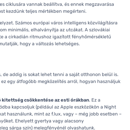
es ciklusára vannak beállítva, és ennek megzavarása
ost kezdünk teljes mértékben megérteni.
elyzet. Számos európai város intelligens közvilágításra
lom minimális, elhalványítja az utcákat. A szlovákiai
e a cirkadián ritmushoz igazított fényhőmérsékletű
mutatják, hogy a változás lehetséges.
 de addig is sokat lehet tenni a saját otthonon belül is.
– ez egy átfogóbb megközelítés arról, hogyan használjuk
ó kitettség csökkentése az esti órákban
. Ez a
 módba kapcsoljuk (például az Apple eszközökön a Night
kat használunk, mint az f.lux, vagy – még jobb esetben –
rnyőket. Ehelyett gyertya vagy alacsony
eleg sárga szín) melegfényénél olvashatunk.