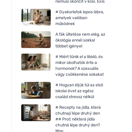
nemusí skončit v koši. Exis
# Gyakorlatok lapos lábra,
amelyek valóban
működnek
A fák ültetése nem elég, az
ökológia ennél sokkal
többet igényel
# Miért tűnik el a libidó, és
mikor okolhatók érte a
hormonok? A szexuális
vágy csökkenése sokakat
# Hogyan éljük túl az első
iskolai évet az egész
Rozvoněno Illatgyertya - Az
Rozvoněno Illatgyer
család stressz nélkül
álmok birodalmában (130 ml)
Karácsonyi csoda (1
# Recepty na jídla, která
- nyugtató levendulával
mézeskalács fűszer
chutnají lépe druhý den
## Proč některá jídla
chutná lépe druhý den?
Mno