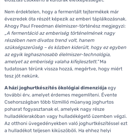
Nem érdektelen, hogy a fermentált tejtermékek már
évezredek óta részét képezik az emberi táplálkozásnak.
Ahogy Paul Freedman élelmiszer-történész megjegyzi:
„A fermentáció az emberiség történelmének nagy
részében nem divatos trend volt, hanem
szükségszerűség – és közben kiderült, hogy ez egyben
az egyik leghasznosabb élelmiszer-technológia,
amelyet az emberiség valaha kifejlesztett."
Ma
tudatosan térünk vissza hozzá, megértve, hogy miért
tesz jót nekünk.
A házi joghurtkészítés ökológiai dimenziója
egy
további érv, amelyet érdemes megemlíteni. Évente
Csehországban több tízmillió műanyag joghurtos
poharat fogyasztanak el, amelyek nagy része
hulladéklerakóban vagy hulladékégető üzemben végzi.
Az otthoni üvegedényekben való joghurtkészítéssel ezt
a hulladékot teljesen kiküszöböli. Ha ehhez helyi