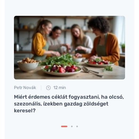
Petr Novák
12 min
Tomáš
Miért érdemes céklát fogyasztani, ha olcsó,
Miért
szezonális, ízekben gazdag zöldséget
hogya
keresel?