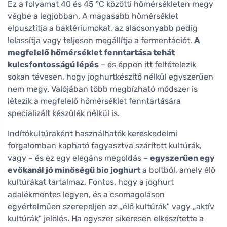
Ez a folyamat 40 és 45 °C közötti hőmérsékleten megy
végbe a legjobban. A magasabb hőmérséklet
elpusztítja a baktériumokat, az alacsonyabb pedig
lelassítja vagy teljesen megállítja a fermentációt.
A
megfelelő hőmérséklet fenntartása tehát
kulcsfontosságú lépés
– és éppen itt feltételezik
sokan tévesen, hogy joghurtkészítő nélkül egyszerűen
nem megy. Valójában több megbízható módszer is
létezik a megfelelő hőmérséklet fenntartására
specializált készülék nélkül is.
Indítókultúraként használhatók kereskedelmi
forgalomban kapható fagyasztva szárított kultúrák,
vagy – és ez egy elegáns megoldás –
egyszerűen egy
evőkanál jó minőségű bio joghurt
a boltból, amely élő
kultúrákat tartalmaz. Fontos, hogy a joghurt
adalékmentes legyen, és a csomagoláson
egyértelműen szerepeljen az „élő kultúrák" vagy „aktív
kultúrák" jelölés. Ha egyszer sikeresen elkészítette a