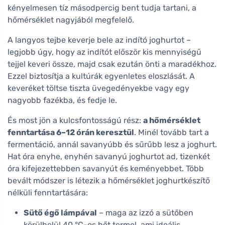
kényelmesen tíz másodpercig bent tudja tartani, a
hőmérséklet nagyjából megfelelő.
A langyos tejbe keverje bele az indító joghurtot –
legjobb úgy, hogy az indítót először kis mennyiségű
tejjel keveri össze, majd csak ezután önti a maradékhoz.
Ezzel biztosítja a kultúrák egyenletes eloszlását. A
keveréket töltse tiszta üvegedényekbe vagy egy
nagyobb fazékba, és fedje le.
És most jön a kulcsfontosságú rész:
a hőmérséklet
fenntartása 6–12 órán keresztül
. Minél tovább tart a
fermentáció, annál savanyúbb és sűrűbb lesz a joghurt.
Hat óra enyhe, enyhén savanyú joghurtot ad, tizenkét
óra kifejezettebben savanyút és keményebbet. Több
bevált módszer is létezik a hőmérséklet joghurtkészítő
nélküli fenntartására:
Sütő égő lámpával
– maga az izzó a sütőben
körülbelül 40 °C-os hőt termel, ami ideális