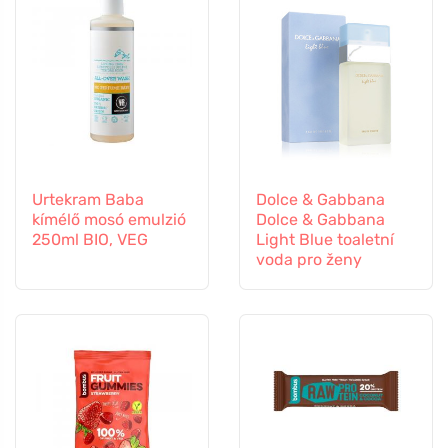
Urtekram Baba
Dolce & Gabbana
kímélő mosó emulzió
Dolce & Gabbana
250ml BIO, VEG
Light Blue toaletní
voda pro ženy