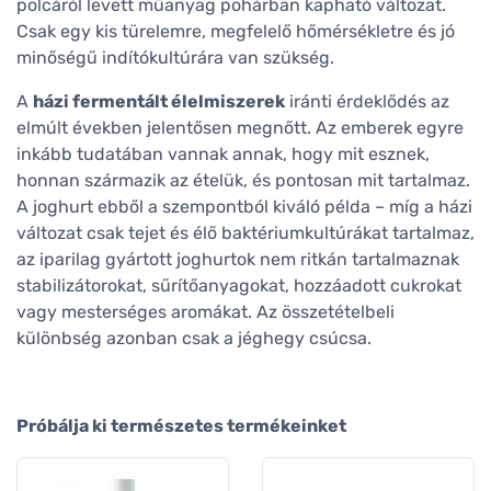
polcáról levett műanyag pohárban kapható változat.
Csak egy kis türelemre, megfelelő hőmérsékletre és jó
minőségű indítókultúrára van szükség.
A
házi fermentált élelmiszerek
iránti érdeklődés az
elmúlt években jelentősen megnőtt. Az emberek egyre
inkább tudatában vannak annak, hogy mit esznek,
honnan származik az ételük, és pontosan mit tartalmaz.
A joghurt ebből a szempontból kiváló példa – míg a házi
változat csak tejet és élő baktériumkultúrákat tartalmaz,
az iparilag gyártott joghurtok nem ritkán tartalmaznak
stabilizátorokat, sűrítőanyagokat, hozzáadott cukrokat
vagy mesterséges aromákat. Az összetételbeli
különbség azonban csak a jéghegy csúcsa.
Próbálja ki természetes termékeinket