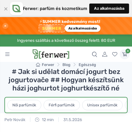
×
Ferwer: parfüm és kozmetikum
Az alkalmazásba
⚡
SUMMER kedvezmény most!
×
SUMMER
Az alkalmazásba
Ingyenes szállítás a következő összeg felett: 80 EUR
0
Ferwer
Blog
Egészség
# Jak si udělat domácí jogurt bez
jogurtovače ## Hogyan készítsünk
házi joghurtot joghurtkészítő né
Női parfümök
Férfi parfümök
Unisex parfümök
L
Petr Novák
12 min
31.5.2026