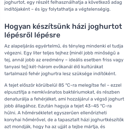
joghurtot, egy részét felhasználhatja a következő adag
indítójaként – és így folytathatja a végtelenségig.
Hogyan készítsünk házi joghurtot
lépésről lépésre
Az alapeljárás egyértelmű, és tényleg mindenki el tudja
végezni. Egy liter teljes tejhez (minél jobb minőségű a
tej, annál jobb az eredmény – ideális esetben friss vagy
tanyasi tej) két-három evőkanál élő kultúrákat
tartalmazó fehér joghurtra lesz szüksége indítóként.
A tejet először körülbelül 85 °C-ra melegítse fel – ezzel
elpusztítja a nemkívánatos baktériumokat, és részben
denaturálja a fehérjéket, ami hozzájárul a végső joghurt
jobb állagához. Ezután hagyja a tejet 43–45 °C-ra
hűlni. A hőmérsékletet egyszerűen ellenőrizheti
konyhai hőmérővel, de a tapasztalt házi joghurtkészítők
azt mondják, hogy ha az ujját a tejbe mártja, és