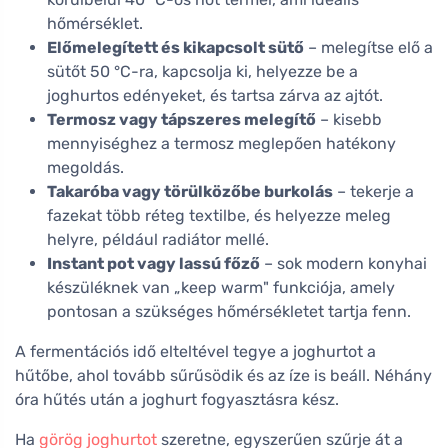
hőmérséklet.
Előmelegített és kikapcsolt sütő
– melegítse elő a
sütőt 50 °C-ra, kapcsolja ki, helyezze be a
joghurtos edényeket, és tartsa zárva az ajtót.
Termosz vagy tápszeres melegítő
– kisebb
mennyiséghez a termosz meglepően hatékony
megoldás.
Takaróba vagy törülközőbe burkolás
– tekerje a
fazekat több réteg textilbe, és helyezze meleg
helyre, például radiátor mellé.
Instant pot vagy lassú főző
– sok modern konyhai
készüléknek van „keep warm" funkciója, amely
pontosan a szükséges hőmérsékletet tartja fenn.
A fermentációs idő elteltével tegye a joghurtot a
hűtőbe, ahol tovább sűrűsödik és az íze is beáll. Néhány
óra hűtés után a joghurt fogyasztásra kész.
Ha
görög joghurtot
szeretne, egyszerűen szűrje át a