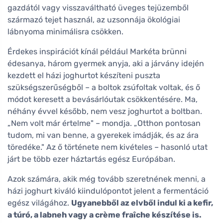
gazdától vagy visszaváltható üveges tejüzemből
származó tejet használ, az uzsonnája ökológiai
lábnyoma minimálisra csökken.
Érdekes inspirációt kínál például Markéta brünni
édesanya, három gyermek anyja, aki a járvány idején
kezdett el házi joghurtot készíteni puszta
szükségszerűségből – a boltok zsúfoltak voltak, és ő
módot keresett a bevásárlóutak csökkentésére. Ma,
néhány évvel később, nem vesz joghurtot a boltban.
„Nem volt már értelme" – mondja. „Otthon pontosan
tudom, mi van benne, a gyerekek imádják, és az ára
töredéke." Az ő története nem kivételes – hasonló utat
járt be több ezer háztartás egész Európában.
Azok számára, akik még tovább szeretnének menni, a
házi joghurt kiváló kiindulópontot jelent a fermentáció
egész világához.
Ugyanebből az elvből indul ki a kefir,
a túró, a labneh vagy a crème fraîche készítése is.