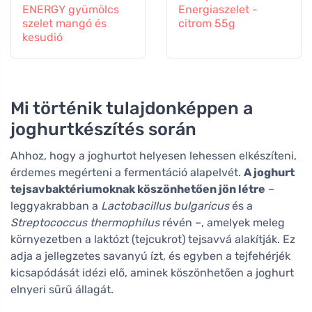
ENERGY gyümölcs
Energiaszelet -
szelet mangó és
citrom 55g
kesudió
Mi történik tulajdonképpen a
joghurtkészítés során
Ahhoz, hogy a joghurtot helyesen lehessen elkészíteni,
érdemes megérteni a fermentáció alapelvét.
A joghurt
tejsavbaktériumoknak köszönhetően jön létre
–
leggyakrabban a
Lactobacillus bulgaricus
és a
Streptococcus thermophilus
révén –, amelyek meleg
környezetben a laktózt (tejcukrot) tejsavvá alakítják. Ez
adja a jellegzetes savanyú ízt, és egyben a tejfehérjék
kicsapódását idézi elő, aminek köszönhetően a joghurt
elnyeri sűrű állagát.