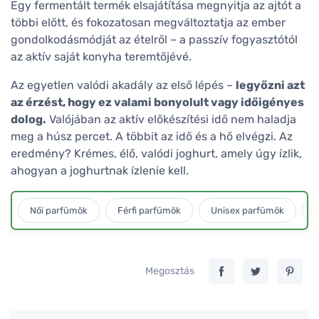
Egy fermentált termék elsajátítása megnyitja az ajtót a
többi előtt, és fokozatosan megváltoztatja az ember
gondolkodásmódját az ételről – a passzív fogyasztótól
az aktív saját konyha teremtőjévé.
Az egyetlen valódi akadály az első lépés –
legyőzni azt
az érzést, hogy ez valami bonyolult vagy időigényes
dolog.
Valójában az aktív előkészítési idő nem haladja
meg a húsz percet. A többit az idő és a hő elvégzi. Az
eredmény? Krémes, élő, valódi joghurt, amely úgy ízlik,
ahogyan a joghurtnak ízlenie kell.
Női parfümök
Férfi parfümök
Unisex parfümök
L
Megosztás