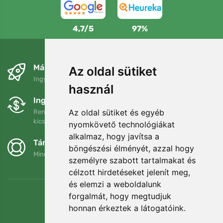
4,7/5
97%
Másnapra és ingyenesen
Az oldal sütiket
Ingyenes szállítás a következő összeg felett: 80 EUR
használ
Ingyenes csere és visszaküldés
Az oldal sütiket és egyéb
Rendelését 90 napon belül bármikor visszaküldheti vagy
kicserélheti.
nyomkövető technológiákat
alkalmaz, hogy javítsa a
Támogatjuk a Trees.org-ot
böngészési élményét, azzal hogy
Minden megrendelésért ültetünk egy fát! Bővebben
Rólunk
.
személyre szabott tartalmakat és
célzott hirdetéseket jelenít meg,
és elemzi a weboldalunk
forgalmát, hogy megtudjuk
honnan érkeztek a látogatóink.