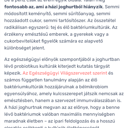
fontosabb az, ami a házi joghurtból hiányzik
. Semmi
módosított keményítő, semmi sűrítőanyag, semmi
hozzáadott cukor, semmi tartósítószer. Az összetétel
radikálisan egyszerű: tej és élő baktériumkultúrák. Az
érzékeny emésztésű emberek, a gyerekek vagy a
cukorbevitelüket figyelők számára ez alapvető
különbséget jelent.
Az egészségügyi előnyök szempontjából a joghurtban
lévő probiotikus kultúrák kiterjedt kutatás tárgyát
képezik.
Az Egészségügyi Világszervezet szerint
és
számos független tanulmány alapján az élő
baktériumkultúrák hozzájárulnak a bélmikrobiom
egyensúlyához, amely kulcsszerepet játszik nemcsak az
emésztésben, hanem a szervezet immunválaszában is.
A házi joghurtnak megvan az az előnye, hogy a benne
lévő baktériumok valóban maximális mennyiségben
maradnak életben – az ipari feldolgozás és a hosszú
elosztás csökkenti a kultúrák életképességét.