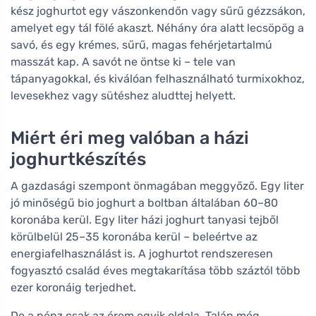
kész joghurtot egy vászonkendőn vagy sűrű gézzsákon,
amelyet egy tál fölé akaszt. Néhány óra alatt lecsöpög a
savó, és egy krémes, sűrű, magas fehérjetartalmú
masszát kap. A savót ne öntse ki – tele van
tápanyagokkal, és kiválóan felhasználható turmixokhoz,
levesekhez vagy sütéshez aludttej helyett.
Miért éri meg valóban a házi
joghurtkészítés
A gazdasági szempont önmagában meggyőző. Egy liter
jó minőségű bio joghurt a boltban általában 60–80
koronába kerül. Egy liter házi joghurt tanyasi tejből
körülbelül 25–35 koronába kerül – beleértve az
energiafelhasználást is. A joghurtot rendszeresen
fogyasztó család éves megtakarítása több száztól több
ezer koronáig terjedhet.
De a pénz csak az érem egyik oldala. Talán még